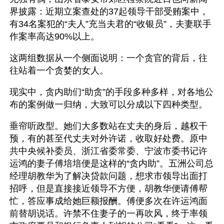
界披露：近期立案查处的37起领导干部受贿案中，
有34名案犯的“夫人”充当夫君的“收银员”，夫妻联手
作案率高达90%以上。 
这两组数据从一个侧面说明：一个贪官的背后，往
往站着一个贪婪的女人。 
现实中，贪内助们“助贪”的手段多种多样，对各地公
布的案例做一归纳，大致可以分成以下四种类型。 
垂帘听政型。她们大多数站在丈夫的身后，越权干
预，有的甚至代丈夫对外许诺，收取好处费。原中
共中央候补委员、浙江省委常委、宁波市委书记许
运鸿的妻子傅培培便是这样的“贪内助”。五洲公司总
经理胡教华为了解决贷款问题，想求市领导出面打
招呼，但是直接接近领导不方便，胡教华便请傅帮
忙，答应事成给她巨额报酬。傅便多次在许运鸿面
前替胡说话。许禁不住妻子的一再吹风，终于率领