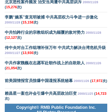
北京恶性案件频发 治安当局遭中共高层训斥
2000/11/28
(
15,276
次)
李鹏“嫡系”查克明被捕 中共高层权力斗争进一步激化
(
15,158
次)
2000/11/28
中共怕跨行业的宗教组织成为颠覆的敌对势力
2000/11/28
(
12,127
次)
传中央对台工作组增补张万年 中共武力解决台湾危机升级
(
13,930
次)
2000/11/27
中共作家魏巍在志愿军赴朝作战上的自欺欺人
2000/11/26
(
21,054
次)
前美国情报官员惊爆中国谍报系统秘幕
(
17,972
次)
2000/11/26
赖昌星一案也许会引爆中共高层政治巨变
(
14,723
2000/11/25
次)
Copyright© RMB Public Foundation Inc.