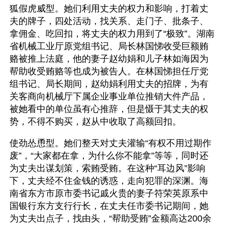
狐假虎威型。她们利用丈夫的权力和影响，打着丈
夫的牌子，四处活动，找关系、走门子、批条子、
拿佣金、吃回扣，将丈夫的权力用到了“极致”。湖南
省机械工业厅原党组书记、局长林国悌收受巨额贿
赂被推上法庭，他的妻子赵幼娟和儿子林如海因为
帮助收受贿赂等也成为被告人。在林国悌担任厅党
组书记、局长期间，赵幼娟利用丈夫的招牌，为有
关客商向机械厅下属企业事业单位推销大件产品，
被她看中的单位虽有心推辞，但是慑于其丈夫的权
势，不得不购买，赵从中收取了高额回扣。 
使劲怂恿型。她们整天对丈夫灌输“有权不用过期作
废”，“大家都在拿，为什么你不能拿”等等，同时还
为丈夫出谋划策，索贿受贿。在这种“耳边风”影响
下，丈夫经不住金钱的诱惑，走向犯罪的深渊。海
南省东方市原市委书记戚火贵的妻子符荣英原系中
国银行东方支行行长，在丈夫任市委书记期间，她
为丈夫出点子，找由头，“帮助受贿”金额高达200余