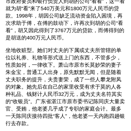
市政府要员和银行负责人到胡的公司“看看”，这一看
就为胡“看”来了540万美元和1800万元人民币的贷
款。1998年，胡因公司缺乏流动资金陷入困境，再
次求助于傅，在傅的鼓动下，许再次到胡的公司“看
看”，胡又因此得到了3767万元的贷款，而傅得到的
是胡送的400万元人民币。 
坐地收赃型。她们对丈夫的下属或丈夫所管辖的单
位以礼券、礼物等形式送上门的东西，不管多少，
性质如何，一律收下。萧山市原市长莫妙荣的妻子
朱金宝，普通工人出身，原先默默无闻，但是随着
丈夫职务的提升，夫贵妻荣，成了一些人攀龙附凤
的对象。她先后在自己的家里收受有求于莫的人各
种礼品、钱财计人民币32万元，成为丈夫名符其实
的“收银员”。广东省湛江市原市委书记陈同庆大量卖
官、受贿，他老婆几乎成了专职的家庭会计。最多
一天陈同庆接待四批“客人”，他老婆一天内跑四趟银
行去存款。 