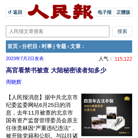
↺ 返回 
电子报
正體版
首页
分栏目
时事
专题
文章
›
›
|
›
：
2023年7月2日
发表
人气：
115,122
高官看禁书被查 大陆秘密读者知多少
周晓辉
【人民报消息】据中共北京市
纪委监委网站6月25日的消
息，去年11月被查的北京市
国有资产监督管理委员会原主
任张贵林因“严重违纪违法”，
被开除党籍和公职。与以往诸