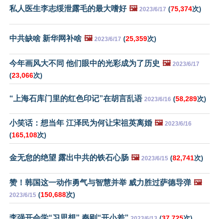
私人医生李志绥泄露毛的最大嗜好
🖼️
(
75,374
次)
2023/6/17
中共缺啥 新华网补啥
🖼️
(
25,359
次)
2023/6/17
今年画风大不同 他们眼中的光彩成为了历史
🖼️
2023/6/17
(
23,066
次)
“上海石库门里的红色印记”在胡言乱语
(
58,289
次)
2023/6/16
小笑话：想当年 江泽民为何让宋祖英离婚
🖼️
2023/6/16
(
165,108
次)
金无怠的绝望 露出中共的铁石心肠
🖼️
(
82,741
次)
2023/6/15
赞！韩国这一动作勇气与智慧并举 威力胜过萨德导弹
🖼️
(
150,688
次)
2023/6/15
李强开会学“习思想” 秦刚“开小差”
(
37,725
次)
2023/6/13