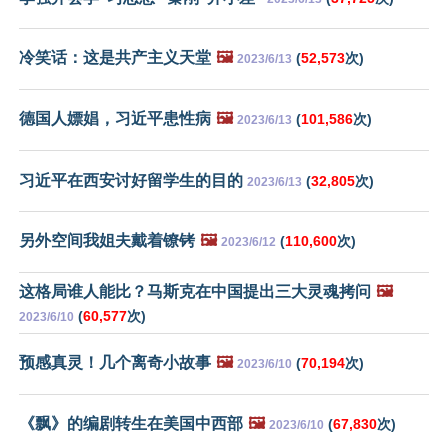
冷笑话：这是共产主义天堂
🖼️
(
52,573
次)
2023/6/13
德国人嫖娼，习近平患性病
🖼️
(
101,586
次)
2023/6/13
习近平在西安讨好留学生的目的
(
32,805
次)
2023/6/13
另外空间我姐夫戴着镣铐
🖼️
(
110,600
次)
2023/6/12
这格局谁人能比？马斯克在中国提出三大灵魂拷问
🖼️
(
60,577
次)
2023/6/10
预感真灵！几个离奇小故事
🖼️
(
70,194
次)
2023/6/10
《飘》的编剧转生在美国中西部
🖼️
(
67,830
次)
2023/6/10