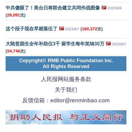
中共傻眼了！美台日将联合建立共同作战图像
🖼️
2023/6/8
(
28,091
次)
这个段子现在早就落伍了
🖼️
(
160,372
次)
2023/6/7
大陆贫困生全年补助仅3千 留学生每年笑纳30万
🖼️
2023/6/7
(
54,746
次)
Copyright© RMB Public Foundation Inc.
All Rights Reserved
人民报网站服务条款
关于我们
反馈信箱：
editor@renminbao.com