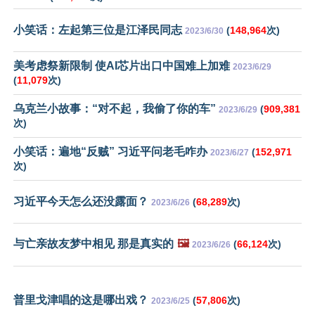
小笑话：左起第三位是江泽民同志
(
148,964
次)
2023/6/30
美考虑祭新限制 使AI芯片出口中国难上加难
2023/6/29
(
11,079
次)
乌克兰小故事：“对不起，我偷了你的车”
(
909,381
2023/6/29
次)
小笑话：遍地“反贼” 习近平问老毛咋办
(
152,971
2023/6/27
次)
习近平今天怎么还没露面？
(
68,289
次)
2023/6/26
与亡亲故友梦中相见 那是真实的
🖼️
(
66,124
次)
2023/6/26
普里戈津唱的这是哪出戏？
(
57,806
次)
2023/6/25