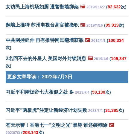
女访民上海机场如厕 遭警翻墙绑架
🖼️
(
82,632
次)
2019/11/27
翻墙上推特 苏州电视台高官被撤职
🖼️
(
95,919
次)
2019/4/16
中共网控延伸 再有推特网民翻墙获罪
🖼️
(
100,334
2019/4/1
次)
2名回不去的外星人 美国对外封锁消息
🖼️
(
109,347
2019/1/6
次)
更多文章导读：
2023年7月3日
习近平和隋炀帝七大相似之处 📝
(
59,130
次)
2023/7/4
习近平“两板虎”注定让新经济计划失败
(
31,385
次)
2023/7/4
苍天示警！香港七一“文明之光”暴毙 谁还装糊涂
🖼️
(
208,143
次)
2023/7/3