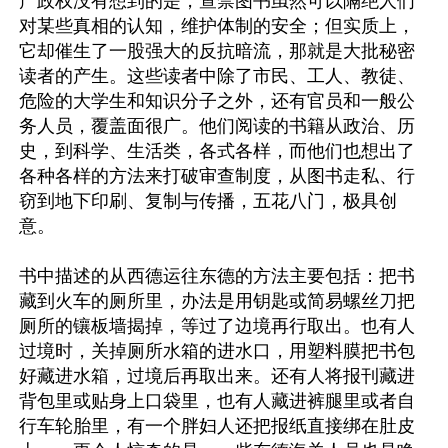
产政权没有想到的是，查禁图书虽然可以隔绝人们
对某些真相的认知，维护体制的安全；但实质上，
它却催生了一股强大的反抗暗流，那就是大批秘密
读者的产生。这些读者中除了市民、工人、教徒、
危险的大学生和知识分子之外，还有官员和一般公
务人员，覆盖面很广。他们阅读的书籍从政治、历
史，到科学、生活类，各式各样，而他们也想出了
各种各样的方法来打破审查制度，从图书走私、行
窃到地下印刷、复制与传播，五花八门，极具创
意。

书中描述的从西德运往东德的方法主要包括：把书
藏到火车的厕所里，办法是用钥匙或简易螺丝刀把
厕所的镶板墙揭掉，等过了边境再行取出。也有人
过境时，关掉厕所水箱的进水口，用塑料膜把书包
好藏进水箱，过境后再取出来。还有人将报刊藏进
背包里或贴身上口袋里，也有人藏进裤腿里或者自
行车轮胎里，有一个胖妇人还把报纸直接绑在肚皮