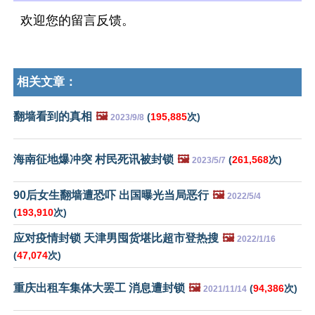
欢迎您的留言反馈。
相关文章：
翻墙看到的真相
🖼️
(
195,885
次)
2023/9/8
海南征地爆冲突 村民死讯被封锁
🖼️
(
261,568
次)
2023/5/7
90后女生翻墙遭恐吓 出国曝光当局恶行
🖼️
2022/5/4
(
193,910
次)
应对疫情封锁 天津男囤货堪比超市登热搜
🖼️
2022/1/16
(
47,074
次)
重庆出租车集体大罢工 消息遭封锁
🖼️
(
94,386
次)
2021/11/14