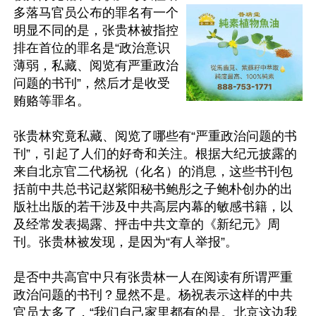
多落马官员公布的罪名有一个
明显不同的是，张贵林被指控
排在首位的罪名是“政治意识
薄弱，私藏、阅览有严重政治
问题的书刊”，然后才是收受
贿赂等罪名。

张贵林究竟私藏、阅览了哪些有“严重政治问题的书
刊”，引起了人们的好奇和关注。根据大纪元披露的
来自北京官二代杨祝（化名）的消息，这些书刊包
括前中共总书记赵紫阳秘书鲍彤之子鲍朴创办的出
版社出版的若干涉及中共高层内幕的敏感书籍，以
及经常发表揭露、抨击中共文章的《新纪元》周
刊。张贵林被发现，是因为“有人举报”。

是否中共高官中只有张贵林一人在阅读有所谓严重
政治问题的书刊？显然不是。杨祝表示这样的中共
官员太多了，“我们自己家里都有的是。北京这边我