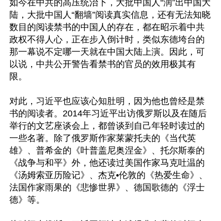
如今在中共的高压统治下，大批中国人“润”出中国大
陆，大批中国人“翻墙”阅读真实信息，还有无法知晓
数目的阅读禁书的中国人的存在，都在昭示着中共
政权不得人心，正在步入倒计时，类似东德垮台的
那一幕说不定哪一天就在中国大陆上演。因此，可
以说，中共公开警告看禁书的官员的效用极其有
限。

对此，习近平也应该心知肚明，因为他也曾经是禁
书的阅读者。2014年习近平出访俄罗斯以及在随后
举行的文艺座谈会上，都曾谈到自己年轻时读过的
一些名著。除了俄罗斯作家莱蒙托夫的《当代英
雄》、普希金的《叶普盖尼奥涅金》、托尔斯泰的
《战争与和平》外，他还读过美国作家马克吐温的
《汤姆索亚历险记》、杰克•伦敦的《热爱生命》、
法国作家雨果的《悲惨世界》、德国歌德的《浮士
德》等。
