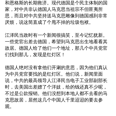
和恩格斯的长期救济。现代德国是个民主体制的国
家，对中共非认德国人马克思当祖宗不但匪夷所
思，而且对中共坚持送马克思雕像到德国感到非常
厌烦，说这简直成了个甩不掉的垃圾包袱。

江泽民当政时有一个新闻很搞笑，至今记忆犹新。
一些党官出差去德国，希望到马克思出生地看看其
故居。德国人给了他们一个地址，那几个中共党官
们找到那儿，发现是红灯区！

德国人绝对没有拿他们开涮的意思，因为他们真认
为中共党官要找的是红灯区。他们说，新闻里面
说，中共的最高领导人江泽民当电子工业部副部长
时，去美国出差嫖了个洋妓，给的钱还真不少呢，
不过是公款报销。他们没想到本地人都不去看的马
克思故居，居然这几个中国人千里迢迢的要去参
观。
