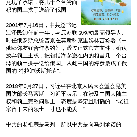
兑现了承诺，将几十个台湾面
积的国土拱手送给了俄国。

2001年7月16日，中共总书记
江泽民卸任前一年，与原苏联克格勃最高领导人、
时任俄罗斯总统普京在莫斯科克里姆林宫签署《中
俄睦邻友好合作条约》，透过正式官方文件，确认
放弃领土主权，把包括海参崴在内的相当几十个台
湾的领土拱手送给俄国。从此中国的海参崴成了俄
国的“符拉迪沃斯托克”。

2018年6月27日，习近平在北京人民大会堂会见美
国防部长马蒂斯。习近平表示，在涉及中国大陆主
权和领土完整问题上，态度是坚定且明确的：“老祖
宗留下来的领土一寸也不能丢！”

中共的老祖宗是马列，所以中共是向马列承诺的。
