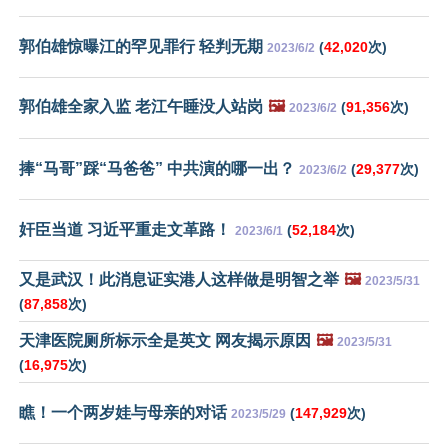
郭伯雄惊曝江的罕见罪行 轻判无期
(
42,020
次)
2023/6/2
郭伯雄全家入监 老江午睡没人站岗
🖼️
(
91,356
次)
2023/6/2
捧“马哥”踩“马爸爸” 中共演的哪一出？
(
29,377
次)
2023/6/2
奸臣当道 习近平重走文革路！
(
52,184
次)
2023/6/1
又是武汉！此消息证实港人这样做是明智之举
🖼️
2023/5/31
(
87,858
次)
天津医院厕所标示全是英文 网友揭示原因
🖼️
2023/5/31
(
16,975
次)
瞧！一个两岁娃与母亲的对话
(
147,929
次)
2023/5/29