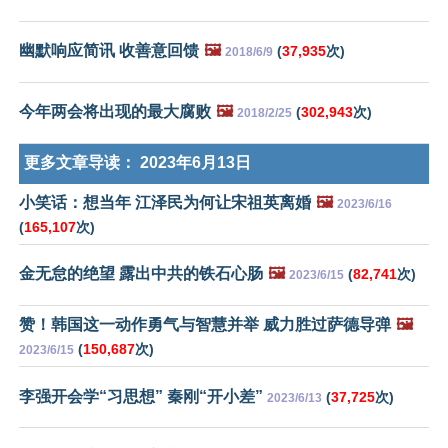
幽默响应简讯 收善意回馈
🖼️
(
37,935
次)
2018/6/9
今年两会将出现的最大腐败
🖼️
(
302,943
次)
2018/2/25
更多文章导读：
2023年6月13日
小笑话：想当年 江泽民为何让宋祖英离婚
🖼️
2023/6/16
(
165,107
次)
金无怠的绝望 露出中共的铁石心肠
🖼️
(
82,741
次)
2023/6/15
赞！韩国这一动作勇气与智慧并举 威力胜过萨德导弹
🖼️
(
150,687
次)
2023/6/15
李强开会学“习思想” 秦刚“开小差”
(
37,725
次)
2023/6/13