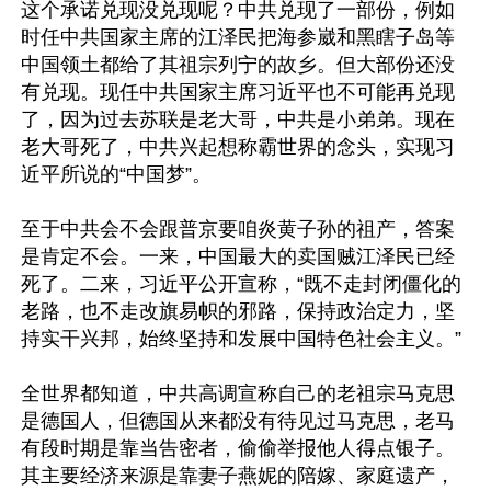
这个承诺兑现没兑现呢？中共兑现了一部份，例如
时任中共国家主席的江泽民把海参崴和黑瞎子岛等
中国领土都给了其祖宗列宁的故乡。但大部份还没
有兑现。现任中共国家主席习近平也不可能再兑现
了，因为过去苏联是老大哥，中共是小弟弟。现在
老大哥死了，中共兴起想称霸世界的念头，实现习
近平所说的“中国梦”。

至于中共会不会跟普京要咱炎黄子孙的祖产，答案
是肯定不会。一来，中国最大的卖国贼江泽民已经
死了。二来，习近平公开宣称，“既不走封闭僵化的
老路，也不走改旗易帜的邪路，保持政治定力，坚
持实干兴邦，始终坚持和发展中国特色社会主义。”

全世界都知道，中共高调宣称自己的老祖宗马克思
是德国人，但德国从来都没有待见过马克思，老马
有段时期是靠当告密者，偷偷举报他人得点银子。
其主要经济来源是靠妻子燕妮的陪嫁、家庭遗产，