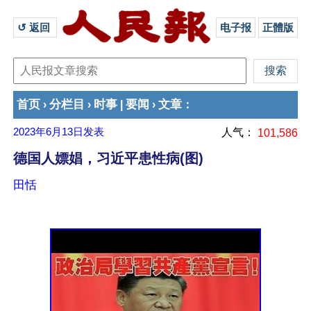
↺ 返回 
电子报
正體版
首页
分栏目
时事
要闻
文章
›
›
|
›
：
2023年6月13日
发表
人气：
101,586
德国人嫖娼，习近平患性病(图)
田恬