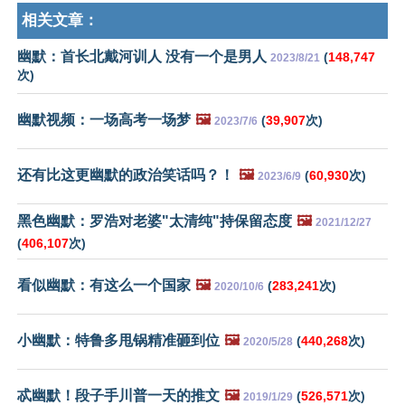
相关文章：
幽默：首长北戴河训人 没有一个是男人
(
148,747
2023/8/21
次)
幽默视频：一场高考一场梦
🖼️
(
39,907
次)
2023/7/6
还有比这更幽默的政治笑话吗？！
🖼️
(
60,930
次)
2023/6/9
黑色幽默：罗浩对老婆"太清纯"持保留态度
🖼️
2021/12/27
(
406,107
次)
看似幽默：有这么一个国家
🖼️
(
283,241
次)
2020/10/6
小幽默：特鲁多甩锅精准砸到位
🖼️
(
440,268
次)
2020/5/28
忒幽默！段子手川普一天的推文
🖼️
(
526,571
次)
2019/1/29