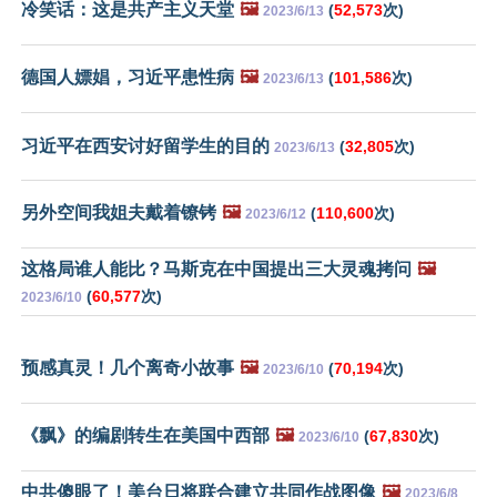
冷笑话：这是共产主义天堂
🖼️
(
52,573
次)
2023/6/13
德国人嫖娼，习近平患性病
🖼️
(
101,586
次)
2023/6/13
习近平在西安讨好留学生的目的
(
32,805
次)
2023/6/13
另外空间我姐夫戴着镣铐
🖼️
(
110,600
次)
2023/6/12
这格局谁人能比？马斯克在中国提出三大灵魂拷问
🖼️
(
60,577
次)
2023/6/10
预感真灵！几个离奇小故事
🖼️
(
70,194
次)
2023/6/10
《飘》的编剧转生在美国中西部
🖼️
(
67,830
次)
2023/6/10
中共傻眼了！美台日将联合建立共同作战图像
🖼️
2023/6/8