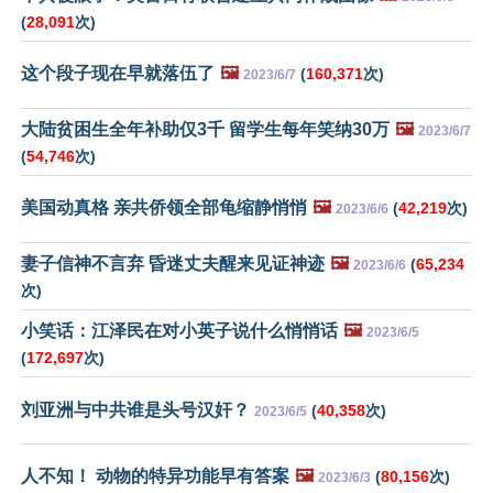
(
28,091
次)
这个段子现在早就落伍了
🖼️
(
160,371
次)
2023/6/7
大陆贫困生全年补助仅3千 留学生每年笑纳30万
🖼️
2023/6/7
(
54,746
次)
美国动真格 亲共侨领全部龟缩静悄悄
🖼️
(
42,219
次)
2023/6/6
妻子信神不言弃 昏迷丈夫醒来见证神迹
🖼️
(
65,234
2023/6/6
次)
小笑话：江泽民在对小英子说什么悄悄话
🖼️
2023/6/5
(
172,697
次)
刘亚洲与中共谁是头号汉奸？
(
40,358
次)
2023/6/5
人不知！ 动物的特异功能早有答案
🖼️
(
80,156
次)
2023/6/3