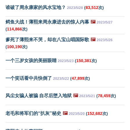
谁破了周永康家的风水宝地？
(
83,512
次)
2023/5/28
鳄鱼大战！薄熙来周永康进去的惊人内幕
🖼️
2023/5/27
(
114,866
次)
爹死了薄熙来不哭，却在八宝山唱国际歌
🖼️
2023/5/26
(
100,190
次)
一个三岁女孩的美丽眼睛
(
150,381
次)
2023/5/23
一个笑话看中共快倒了
(
47,899
次)
2023/5/22
风尘女骗人被骗 自尽后堕入地狱
🖼️
(
78,459
次)
2023/5/21
老毛和将军们的“扒灰”秘史
🖼️
(
152,682
次)
2023/5/20