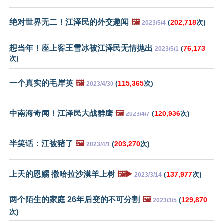
绝对世界无二！江泽民的外交趣闻
🖼️
(
202,718
次)
2023/5/4
想当年！座上客王雪冰被江泽民无情抛出
(
76,173
2023/5/1
次)
一个真实的毛岸英
🖼️
(
115,365
次)
2023/4/30
中南海奇闻！江泽民大战群鹰
🖼️
(
120,936
次)
2023/4/7
半笑话：江被猪了
🖼️
(
203,270
次)
2023/4/1
上天的恩赐 撒哈拉沙漠羊上树
🖼️▶️
(
137,977
次)
2023/3/14
两个陌生的家庭 26年后变的不可分割
🖼️
(
129,870
2023/3/5
次)