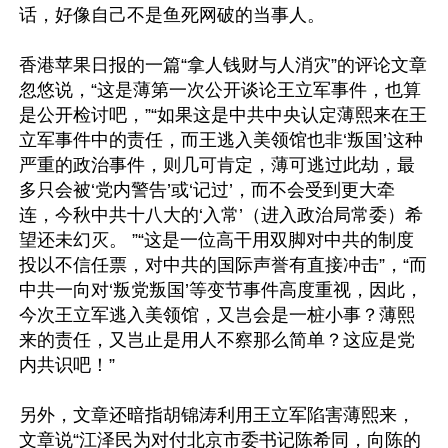
话，好像自己不是鱼死网破的当事人。

香港苹果日报的一篇“拿人钱财与人消灾”的评论文章
忽悠说，“这是薄第一次公开谈论王立军事件，也算
是公开检讨吧，”“如果这是中共中央认定薄熙来在王
立军事件中的责任，而王逃入美领馆也非‘叛国’这种
严重的政治事件，则几可肯定，薄可逃过此劫，最
多只会被‘党内警告’或‘记过’，而不会受到更大牵
连，今秋中共十八大的‘入常’（进入政治局常委）希
望还未幻灭。 ”“这是一位高干用双脚对中共的制度
投以不信任票，对中共的国际声誉有直接冲击”，“而
中共一向对‘叛党叛国’等变节事件高度重视，因此，
今次王立军逃入美领馆，又岂会是一桩小事？薄熙
来的责任，又岂止是用人不察那么简单？这应是党
内共识吧！”

另外，文章还暗指胡锦涛利用王立军陷害薄熙来，
文章说“江泽民为对付北京市委书记陈希同，向陈的