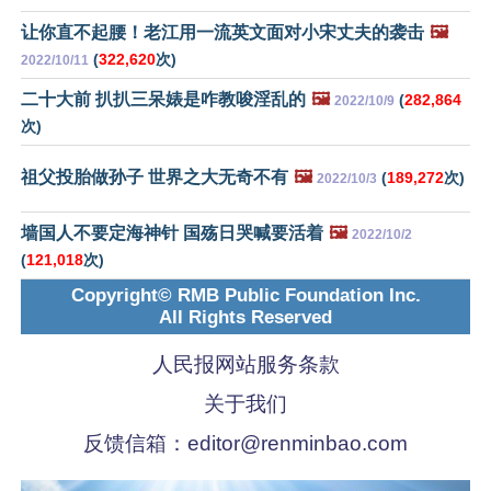
让你直不起腰！老江用一流英文面对小宋丈夫的袭击
🖼️
(
322,620
次)
2022/10/11
二十大前 扒扒三呆婊是咋教唆淫乱的
🖼️
(
282,864
2022/10/9
次)
祖父投胎做孙子 世界之大无奇不有
🖼️
(
189,272
次)
2022/10/3
墙国人不要定海神针 国殇日哭喊要活着
🖼️
2022/10/2
(
121,018
次)
Copyright© RMB Public Foundation Inc.
All Rights Reserved
人民报网站服务条款
关于我们
反馈信箱：
editor@renminbao.com