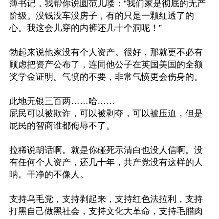
薄书记，我帮你说圆范儿喽：“我们家是彻底的无产
阶级。没钱没车没房子，有的只是一颗红透了的
心。我这会儿穿的内裤还几十个洞呢！”

勃起来说他家没有个人资产。很好，那就更不必有
顾虑把资产公布了，连同他公子在英国美国的全额
奖学金证明。气愤的不要，非常气愤更会伤身的。

此地无银三百两……哈……

屁民可以被欺诈，可以被剥夺，可以被压迫，但是
屁民的智商谁都侮辱不了。

拉稀说胡话啊。就是你碰死示清白也没人信啊。没
有任何个人资产，还几十年，共产党没有这样的人
呐。干净的不像人。

支持乌毛党，支持剥起来，支持红色法拉利，支持
打黑自己做黑社会，支持文化大革命，支持毛腊肉