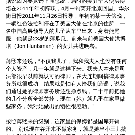
据说因为要竞选下届总统，届时的美驻华大使洪博
培在2011年年初辞职，4月中旬离开北京回国。华尔
街日报2011年11月26日报导，年初的某一天傍晚，
一辆红色法拉利停在了美国大使在北京的住所，一
名中国高层领导人的儿子从车里出来，身着燕尾
服。他就是23岁的薄瓜瓜。前来与前美国大使洪博
培（Jon Huntsman）的女儿共进晚餐。

薄熙来还说，“不仅我儿子，我和我夫人也没有任何
个人资产，几十年就是这样下来。我夫人本来是司
法部很早以前就认可的律师，在大连期间搞律师事
务所就很成功，结果就是怕有人给我们造谣，说我
们通过她的律师事务所还想挣点钱，二十年前把她
的几个分所全部关掉，现在（她）就几乎在家里做
些家务，我对她做出的牺牲很感动。”

按照薄熙来的级别，连家里的保姆都是国库开销
的。 别说现在谷开来不做家务，就是她当小三儿搞