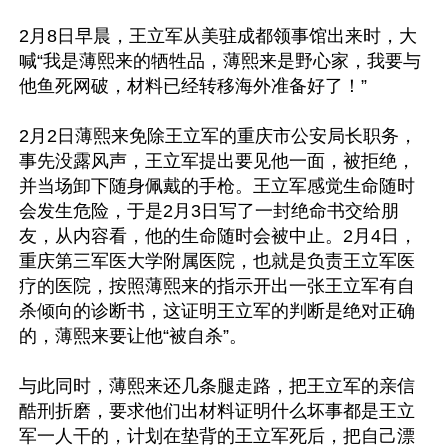
2月8日早晨，王立军从美驻成都领事馆出来时，大
喊“我是薄熙来的牺牲品，薄熙来是野心家，我要与
他鱼死网破，材料已经转移海外准备好了！”

2月2日薄熙来免除王立军的重庆市公安局长职务，
事先没露风声，王立军提出要见他一面，被拒绝，
并当场卸下随身佩戴的手枪。王立军感觉生命随时
会发生危险，于是2月3日写了一封绝命书交给朋
友，从内容看，他的生命随时会被中止。2月4日，
重庆第三军医大学附属医院，也就是负责王立军医
疗的医院，按照薄熙来的指示开出一张王立军有自
杀倾向的诊断书，这证明王立军的判断是绝对正确
的，薄熙来要让他“被自杀”。

与此同时，薄熙来还几条腿走路，把王立军的亲信
酷刑折磨，要求他们出材料证明什么坏事都是王立
军一人干的，计划在垫背的王立军死后，把自己漂