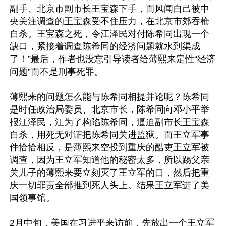
副手、北京市副市长王宝森下手，而风闻自己被中
央关注调查的王宝森受不住压力，在北京市郊吞枪
自杀。王宝森之死，令江泽民对付陈希同出现一个
缺口，紧接着调查陈希同的经济问题就水到渠成
了！”最后，作者也没忘引导读者给薄熙来定性“经济
问题”而不是刑事死罪。

薄熙来的问题怎么能与陈希同相提并论呢？陈希同
是时任政治局委员、北京市长，陈希同向邓小平举
报江泽民，江为了构陷陈希同，逼迫副市长王宝森
自杀，用死无对证把陈希同关进监狱。而王立军事
件恰恰相反，是薄熙来空投到重庆的酷吏王立军被
调查，因为王立军知道他的秘密太多，所以踢父亲
关儿子的薄熙来要立刻灭了王立军的口，然后把重
庆一切罪责全部推到死人头上。结果王立军进了美
国领事馆。

2月中旬，美国在习进平来访前，先放出一个王立军