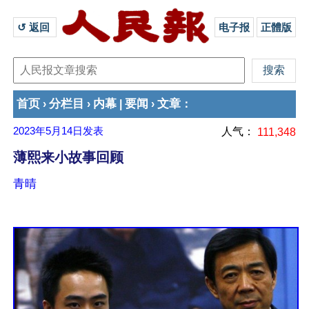
↺ 返回 
电子报
正體版
首页
分栏目
内幕
要闻
文章
›
›
|
›
：
2023年5月14日
发表
人气：
111,348
薄熙来小故事回顾
青晴