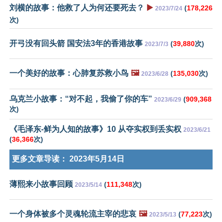
刘横的故事：他救了人为何还要死去？
▶️
(
178,226
2023/7/24
次)
开弓没有回头箭 国安法3年的香港故事
(
39,880
次)
2023/7/3
一个美好的故事：心肺复苏救小鸟
🖼️
(
135,030
次)
2023/6/28
乌克兰小故事：“对不起，我偷了你的车”
(
909,368
2023/6/29
次)
《毛泽东-鲜为人知的故事》10 从夺实权到丢实权
2023/6/21
(
36,366
次)
更多文章导读：
2023年5月14日
薄熙来小故事回顾
(
111,348
次)
2023/5/14
一个身体被多个灵魂轮流主宰的悲哀
🖼️
(
77,223
次)
2023/5/13