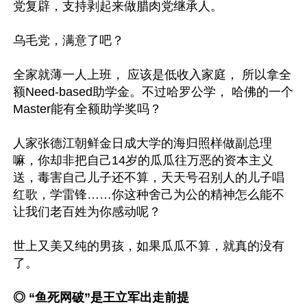
党复辟，支持剥起来做腊肉党继承人。

乌毛党，满意了吧？

全家就薄一人上班， 应该是低收入家庭， 所以拿全
额Need-based助学金。不过哈罗公学， 哈佛的一个
Master能有全额助学奖吗？

人家张德江朝鲜金日成大学的海归照样做副总理
嘛，你却非把自己14岁的瓜瓜往万恶的资本主义
送，毒害自己儿子还不算，天天号召别人的儿子唱
红歌，学雷锋……你这种舍己为公的精神怎么能不
让我们老百姓为你感动呢？

世上又美又纯的男孩，如果瓜瓜不算，就真的没有
了。

◎ “鱼死网破”是王立军出走前提