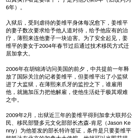
6年）。

入狱后，受到虐待的姜维平身体每况愈下，姜维平
的妻子数次要求给予他人道对待，给予他应有的治
疗，薄熙来连他妻子一块迫害。为了安全起见，姜
维平的妻女于2004年春节过后通过技术移民方式迁
居加拿大。

2006年在胡锦涛访问美国的前夕，中共提前一年释
放了国际关注的记者姜维平，但姜维平出了小监狱
进了大监狱，在薄熙来爪牙的监控之下，谁雇用
他，就施加压力把他解雇，使他生活处于极其艰难
之中。

2009年2月，出狱近三年的姜维平得到加拿大联邦公
民、移民部暨多元文化部部长杰森-肯尼（Jason Ke
nny）为他签发的部长特许签证，条件是只要姜维平