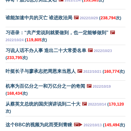
2022/11/4
谁能加速中共的灭亡 谁进政治局
🖼️
(
238,794
次)
2022/10/29
习语录：“共产党说到就要做到，也一定能够做到”
🖼️
(
119,805
次)
2022/10/24
习说人话不办人事 造出二十大常委名单
🖼️
2022/10/23
(
233,795
次)
叶挺长子与廖承志把周恩来当恩人
🖼️
(
160,774
次)
2022/10/21
机率为百亿分之一和万亿分之一的奇闻
🖼️
2022/10/19
(
168,434
次)
从蔡英文总统的国庆演讲说到二十大
🖼️
(
170,120
2022/10/14
次)
这个BBC的视频为此而受到青睐
🖼️▶️
(
145,494
次)
2022/10/13