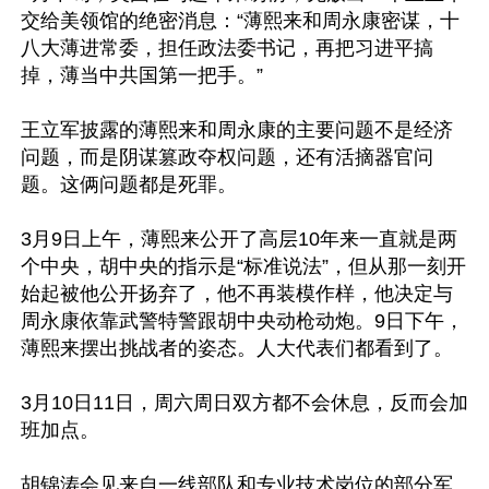
交给美领馆的绝密消息：“薄熙来和周永康密谋，十
八大薄进常委，担任政法委书记，再把习进平搞
掉，薄当中共国第一把手。”

王立军披露的薄熙来和周永康的主要问题不是经济
问题，而是阴谋篡政夺权问题，还有活摘器官问
题。这俩问题都是死罪。

3月9日上午，薄熙来公开了高层10年来一直就是两
个中央，胡中央的指示是“标准说法”，但从那一刻开
始起被他公开扬弃了，他不再装模作样，他决定与
周永康依靠武警特警跟胡中央动枪动炮。9日下午，
薄熙来摆出挑战者的姿态。人大代表们都看到了。

3月10日11日，周六周日双方都不会休息，反而会加
班加点。

胡锦涛会见来自一线部队和专业技术岗位的部分军