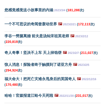
您感觉感觉这小故事里的内涵
(
181,288
次)
2023/3/4
一个不可思议的奇闻曾轰动世界
🖼️
(
172,113
次)
2023/2/21
李谷一劈腿离婚 前夫是汤灿宋祖英老师
🖼️
2023/2/12
(
220,819
次)
奇人奇事！坚决不上车 天上掉馅饼
🖼️
(
211,027
次)
2023/2/7
惊人消息！探险者终于触摸到了诺亚方舟
🖼️
2023/2/5
(
294,924
次)
福大命大！把死亡灾难永甩身后的英国奇人
🖼️
2022/12/16
(
170,480
次)
哈哈！官媒报道江蛤今天死啦
🖼️
(
231,017
次)
2022/11/30