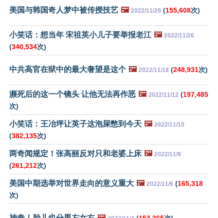
美国与韩国奇人梦中被传授技艺
🖼️
(
155,608
次)
2022/11/29
小笑话：想当年 宋祖英小儿子要举报老江
🖼️
2022/11/26
(
340,534
次)
中共高官在狱中的最大奢望是这个
🖼️
(
248,931
次)
2022/11/18
濒死后的这一个镜头 让他无法再作恶
🖼️
(
197,485
2022/11/12
次)
小笑话：王冶坪让英子这泡屎憋到今天
🖼️
2022/11/10
(
382,135
次)
两奇闻规定！张高丽反对只和老婆上床
🖼️
2022/11/9
(
261,212
次)
美国中期选举对世界走向的意义重大
🖼️
(
165,318
2022/11/6
次)
神奇！胎儿也分男左女右
🖼️
(
153,365
次)