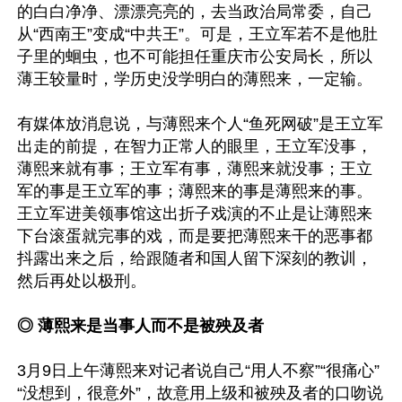
的白白净净、漂漂亮亮的，去当政治局常委，自己
从“西南王”变成“中共王”。可是，王立军若不是他肚
子里的蛔虫，也不可能担任重庆市公安局长，所以
薄王较量时，学历史没学明白的薄熙来，一定输。

有媒体放消息说，与薄熙来个人“鱼死网破”是王立军
出走的前提，在智力正常人的眼里，王立军没事，
薄熙来就有事；王立军有事，薄熙来就没事；王立
军的事是王立军的事；薄熙来的事是薄熙来的事。
王立军进美领事馆这出折子戏演的不止是让薄熙来
下台滚蛋就完事的戏，而是要把薄熙来干的恶事都
抖露出来之后，给跟随者和国人留下深刻的教训，
然后再处以极刑。

◎ 薄熙来是当事人而不是被殃及者
3月9日上午薄熙来对记者说自己“用人不察”“很痛心”
“没想到，很意外”，故意用上级和被殃及者的口吻说