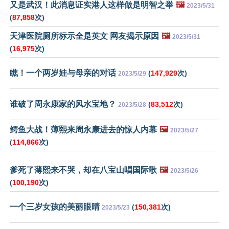
又是武汉！此消息证实港人这样做是明智之举
🖼️
2023/5/31
(
87,858
次)
天津医院厕所标示全是英文 网友揭示原因
🖼️
2023/5/31
(
16,975
次)
瞧！一个两岁娃与母亲的对话
(
147,929
次)
2023/5/29
谁破了周永康家的风水宝地？
(
83,512
次)
2023/5/28
鳄鱼大战！薄熙来周永康进去的惊人内幕
🖼️
2023/5/27
(
114,866
次)
爹死了薄熙来不哭，却在八宝山唱国际歌
🖼️
2023/5/26
(
100,190
次)
一个三岁女孩的美丽眼睛
(
150,381
次)
2023/5/23