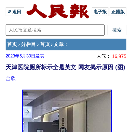
↺ 返回 
电子报
正體版
首页
分栏目
首页
文章
›
›
›
：
2023年5月30日
发表
人气：
16,975
天津医院厕所标示全是英文 网友揭示原因 (图)
金欣