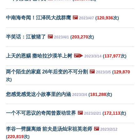
中南海奇闻！江泽民大战群鹰
🖼️
(
120,936
次)
2023/4/7
半笑话：江被猪了
🖼️
(
203,270
次)
2023/4/1
上天的恩赐 撒哈拉沙漠羊上树
🖼️▶️
(
137,977
次)
2023/3/14
两个陌生的家庭 26年后变的不可分割
🖼️
(
129,870
2023/3/5
次)
您感觉感觉这小故事里的内涵
(
181,288
次)
2023/3/4
一个不可思议的奇闻曾轰动世界
🖼️
(
172,113
次)
2023/2/21
李谷一劈腿离婚 前夫是汤灿宋祖英老师
🖼️
2023/2/12
(
220,819
次)