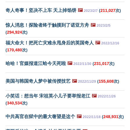
奇人奇事！坚决不上车 天上掉馅饼
🖼️
(
211,027
次)
2023/2/7
惊人消息！探险者终于触摸到了诺亚方舟
🖼️
2023/2/5
(
294,924
次)
福大命大！把死亡灾难永甩身后的英国奇人
🖼️
2022/12/16
(
170,480
次)
哈哈！官媒报道江蛤今天死啦
🖼️
(
231,017
次)
2022/11/30
美国与韩国奇人梦中被传授技艺
🖼️
(
155,608
次)
2022/11/29
小笑话：想当年 宋祖英小儿子要举报老江
🖼️
2022/11/26
(
340,534
次)
中共高官在狱中的最大奢望是这个
🖼️
(
248,931
次)
2022/11/18