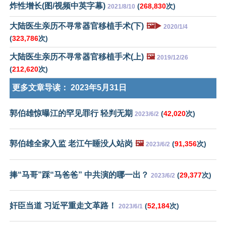
炸性增长(图/视频中英字幕)
(
268,830
次)
2021/8/10
大陆医生亲历不寻常器官移植手术(下)
🖼️▶️
2020/1/4
(
323,786
次)
大陆医生亲历不寻常器官移植手术(上)
🖼️
2019/12/26
(
212,620
次)
更多文章导读：
2023年5月31日
郭伯雄惊曝江的罕见罪行 轻判无期
(
42,020
次)
2023/6/2
郭伯雄全家入监 老江午睡没人站岗
🖼️
(
91,356
次)
2023/6/2
捧“马哥”踩“马爸爸” 中共演的哪一出？
(
29,377
次)
2023/6/2
奸臣当道 习近平重走文革路！
(
52,184
次)
2023/6/1