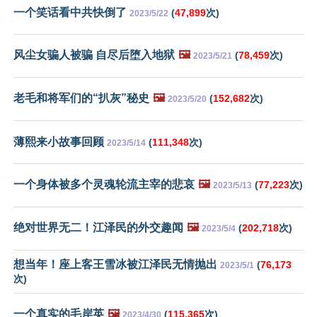
一个笑话看中共快倒了
(
47,899
次)
2023/5/22
风尘女骗人被骗 自尽后堕入地狱
🖼️
(
78,459
次)
2023/5/21
老毛和将军们的“扒灰”秘史
🖼️
(
152,682
次)
2023/5/20
薄熙来小故事回顾
(
111,348
次)
2023/5/14
一个身体被多个灵魂轮流主宰的悲哀
🖼️
(
77,223
次)
2023/5/13
绝对世界无二！江泽民的外交趣闻
🖼️
(
202,718
次)
2023/5/4
想当年！座上客王雪冰被江泽民无情抛出
(
76,173
2023/5/1
次)
一个真实的毛岸英
🖼️
(
115,365
次)
2023/4/30