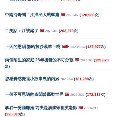
中南海奇聞！江澤民大戰羣鷹
🖼️
(
120,936
次)
2023/4/7
半笑話：江被豬了
🖼️
(
203,270
次)
2023/4/1
上天的恩賜 撒哈拉沙漠羊上樹
🖼️▶️
(
137,977
次)
2023/3/14
兩個陌生的家庭 26年後變的不可分割
🖼️
(
129,870
2023/3/5
次)
您感覺感覺這小故事裏的內涵
(
181,288
次)
2023/3/4
一個不可思議的奇聞曾轟動世界
🖼️
(
172,113
次)
2023/2/21
李谷一劈腿離婚 前夫是湯燦宋祖英老師
🖼️
2023/2/12
(
220,819
次)