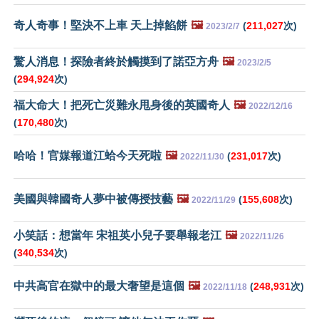
奇人奇事！堅決不上車 天上掉餡餅
🖼️
(
211,027
次)
2023/2/7
驚人消息！探險者終於觸摸到了諾亞方舟
🖼️
2023/2/5
(
294,924
次)
福大命大！把死亡災難永甩身後的英國奇人
🖼️
2022/12/16
(
170,480
次)
哈哈！官媒報道江蛤今天死啦
🖼️
(
231,017
次)
2022/11/30
美國與韓國奇人夢中被傳授技藝
🖼️
(
155,608
次)
2022/11/29
小笑話：想當年 宋祖英小兒子要舉報老江
🖼️
2022/11/26
(
340,534
次)
中共高官在獄中的最大奢望是這個
🖼️
(
248,931
次)
2022/11/18