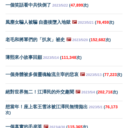
一個笑話看中共快倒了
(
47,899
次)
2023/5/22
風塵女騙人被騙 自盡後墮入地獄
🖼️
(
78,459
次)
2023/5/21
老毛和將軍們的「扒灰」祕史
🖼️
(
152,682
次)
2023/5/20
薄熙來小故事回顧
(
111,348
次)
2023/5/14
一個身體被多個靈魂輪流主宰的悲哀
🖼️
(
77,223
次)
2023/5/13
絕對世界無二！江澤民的外交趣聞
🖼️
(
202,718
次)
2023/5/4
想當年！座上客王雪冰被江澤民無情拋出
(
76,173
2023/5/1
次)
一個真實的毛岸英
🖼️
(
115,365
次)
2023/4/30