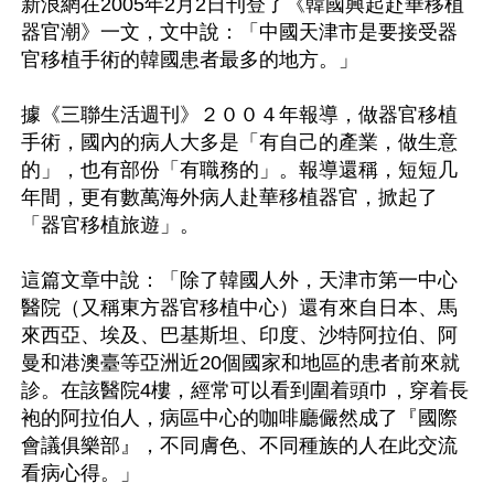
新浪網在2005年2月2日刊登了《韓國興起赴華移植
器官潮》一文，文中說：「中國天津市是要接受器
官移植手術的韓國患者最多的地方。」

據《三聯生活週刊》２００４年報導，做器官移植
手術，國內的病人大多是「有自己的產業，做生意
的」，也有部份「有職務的」。報導還稱，短短几
年間，更有數萬海外病人赴華移植器官，掀起了
「器官移植旅遊」。

這篇文章中說：「除了韓國人外，天津市第一中心
醫院（又稱東方器官移植中心）還有來自日本、馬
來西亞、埃及、巴基斯坦、印度、沙特阿拉伯、阿
曼和港澳臺等亞洲近20個國家和地區的患者前來就
診。在該醫院4樓，經常可以看到圍着頭巾，穿着長
袍的阿拉伯人，病區中心的咖啡廳儼然成了『國際
會議俱樂部』，不同膚色、不同種族的人在此交流
看病心得。」
