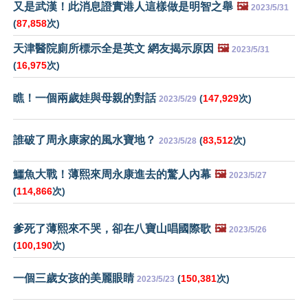
又是武漢！此消息證實港人這樣做是明智之舉
🖼️
2023/5/31
(
87,858
次)
天津醫院廁所標示全是英文 網友揭示原因
🖼️
2023/5/31
(
16,975
次)
瞧！一個兩歲娃與母親的對話
(
147,929
次)
2023/5/29
誰破了周永康家的風水寶地？
(
83,512
次)
2023/5/28
鱷魚大戰！薄熙來周永康進去的驚人內幕
🖼️
2023/5/27
(
114,866
次)
爹死了薄熙來不哭，卻在八寶山唱國際歌
🖼️
2023/5/26
(
100,190
次)
一個三歲女孩的美麗眼睛
(
150,381
次)
2023/5/23