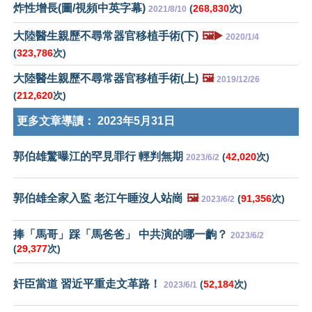
炸性增長(圖/視頻中英字幕)
(
268,830
次)
2021/8/10
大陸醫生親歷不尋常器官移植手術(下)
🖼️▶️
2020/1/4
(
323,786
次)
大陸醫生親歷不尋常器官移植手術(上)
🖼️
2019/12/26
(
212,620
次)
更多文章導讀：
2023年5月31日
郭伯雄驚曝江的罕見罪行 輕判無期
(
42,020
次)
2023/6/2
郭伯雄全家入監 老江午睡沒人站崗
🖼️
(
91,356
次)
2023/6/2
捧「馬哥」踩「馬爸爸」 中共演的哪一齣？
2023/6/2
(
29,377
次)
奸臣當道 習近平重走文革路！
(
52,184
次)
2023/6/1