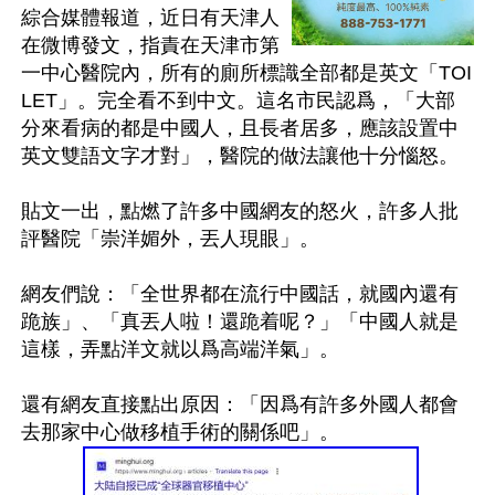
綜合媒體報道，近日有天津人
在微博發文，指責在天津市第
一中心醫院內，所有的廁所標識全部都是英文「TOI
LET」。完全看不到中文。這名市民認爲，「大部
分來看病的都是中國人，且長者居多，應該設置中
英文雙語文字才對」，醫院的做法讓他十分惱怒。

貼文一出，點燃了許多中國網友的怒火，許多人批
評醫院「崇洋媚外，丟人現眼」。

網友們說：「全世界都在流行中國話，就國內還有
跪族」、「真丟人啦！還跪着呢？」「中國人就是
這樣，弄點洋文就以爲高端洋氣」。

還有網友直接點出原因：「因爲有許多外國人都會