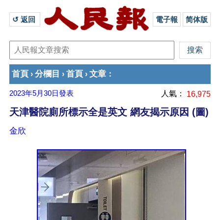
↺ 返回 
電子報
简体版
首頁
分欄目
首頁
文章
›
›
›
：
2023年5月30日
發表
人氣：
16,975
天津醫院廁所標示全是英文 網友揭示原因 (圖)
金欣