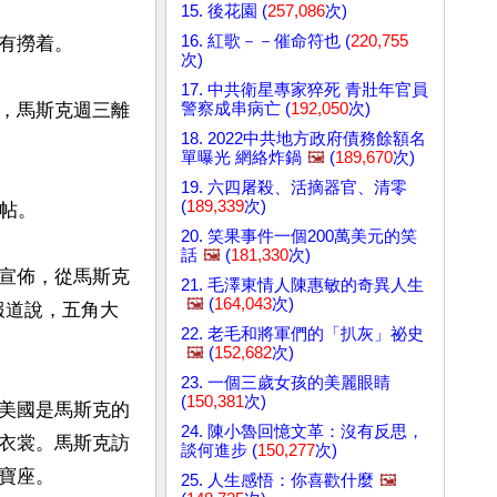
15. 後花園 (
257,086
次)
16. 紅歌－－催命符也 (
220,755
撈着。

次)
17. 中共衛星專家猝死 青壯年官員
警察成串病亡 (
192,050
次)
導，馬斯克週三離
18. 2022中共地方政府債務餘額名
單曝光 網絡炸鍋
🖼️
(
189,670
次)
19. 六四屠殺、活摘器官、清零
(
189,339
次)
帖。

20. 笑果事件一個200萬美元的笑
話
🖼️
(
181,330
次)
宣佈，從馬斯克
21. 毛澤東情人陳惠敏的奇異人生
🖼️
(
164,043
次)
報道說，五角大
22. 老毛和將軍們的「扒灰」祕史
🖼️
(
152,682
次)
23. 一個三歲女孩的美麗眼睛
(
150,381
次)
美國是馬斯克的
24. 陳小魯回憶文革：沒有反思，
衣裳。馬斯克訪
談何進步 (
150,277
次)
座。

25. 人生感悟：你喜歡什麼
🖼️