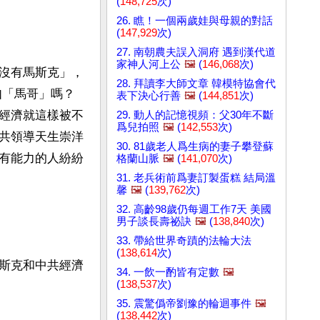
(
148,725
次)
26. 瞧！一個兩歲娃與母親的對話
(
147,929
次)
27. 南朝農夫誤入洞府 遇到漢代道
家神人河上公
🖼️
(
146,068
次)
沒有馬斯克」，
28. 拜讀李大師文章 韓模特協會代
如「馬哥」嗎？
表下決心行善
🖼️
(
144,851
次)
經濟就這樣被不
29. 動人的記憶視頻：父30年不斷
爲兒拍照
🖼️
(
142,553
次)
共領導天生崇洋
30. 81歲老人爲生病的妻子攀登蘇
有能力的人紛紛
格蘭山脈
🖼️
(
141,070
次)
31. 老兵術前爲妻訂製蛋糕 結局溫
馨
🖼️
(
139,762
次)
32. 高齡98歲仍每週工作7天 美國
男子談長壽祕訣
🖼️
(
138,840
次)
33. 帶給世界奇蹟的法輪大法
(
138,614
次)
斯克和中共經濟
34. 一飲一酌皆有定數
🖼️
(
138,537
次)
35. 震驚僞帝劉豫的輪迴事件
🖼️
(
138,442
次)