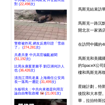
中共極力討好馬斯克 拜登如何應
對 (
22,498
次)
馬斯克結束訪
馬斯克一路沉
開北京一家酒店
警察被炸死 網友反應印證「雪崩
在訪問中國的4
了」 (
274,281
次)
共產共妻 中共高官穢亂祕聞
馬斯克和美國
(
51,192
次)
的SpaceX
比周永康案更棘手 劉亞洲何許人
也 (
36,426
次)
樓和馬斯克再
清洗江澤民老巢 上海兩任公安局
長一落馬一遭貶 (
31,499
次)
星鏈計劃，特
矢板明夫：中共向來都是利用言
論自由奪取政權
🖼️
(
21,001
次)
後院和大本營
華，拉抬特斯