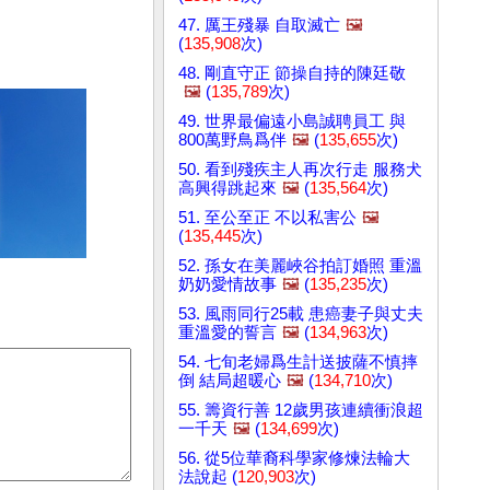
47. 厲王殘暴 自取滅亡
🖼️
(
135,908
次)
48. 剛直守正 節操自持的陳廷敬
🖼️
(
135,789
次)
49. 世界最偏遠小島誠聘員工 與
800萬野鳥爲伴
🖼️
(
135,655
次)
50. 看到殘疾主人再次行走 服務犬
高興得跳起來
🖼️
(
135,564
次)
51. 至公至正 不以私害公
🖼️
(
135,445
次)
52. 孫女在美麗峽谷拍訂婚照 重溫
奶奶愛情故事
🖼️
(
135,235
次)
53. 風雨同行25載 患癌妻子與丈夫
重溫愛的誓言
🖼️
(
134,963
次)
54. 七旬老婦爲生計送披薩不慎摔
倒 結局超暖心
🖼️
(
134,710
次)
55. 籌資行善 12歲男孩連續衝浪超
一千天
🖼️
(
134,699
次)
56. 從5位華裔科學家修煉法輪大
法說起 (
120,903
次)