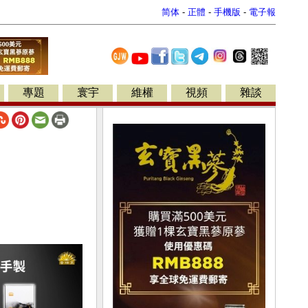
简体
-
正體
-
手機版
-
電子報
專題
寰宇
維權
視頻
雜談