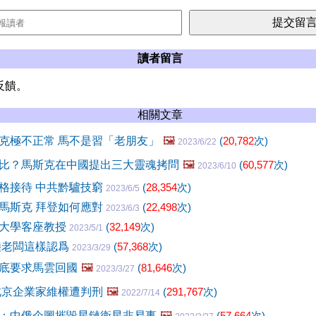
讀者留言
反饋。
相關文章
克極不正常 馬不是習「老朋友」
🖼️
(
20,782
次)
2023/6/22
比？馬斯克在中國提出三大靈魂拷問
🖼️
(
60,577
次)
2023/6/10
格接待 中共黔驢技窮
(
28,354
次)
2023/6/5
馬斯克 拜登如何應對
(
22,498
次)
2023/6/3
大學客座教授
(
32,149
次)
2023/5/1
陸老闆這樣認爲
(
57,368
次)
2023/3/29
底要求馬雲回國
🖼️
(
81,646
次)
2023/3/27
北京企業家維權遭判刑
🖼️
(
291,767
次)
2022/7/14
：中俄企圖摧毀星鏈衛星非易事
🖼️
(
57,664
次)