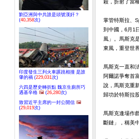
殺，折射了當權
劉亞洲與中共誰是頭號漢奸？
(
40,358
次)
掌管特斯拉、S
到中國，6月1
風」。馬斯克
東風，重登世界
馬斯克一直和法
印度發生三列火車蹊蹺相撞 是誰
阿爾諾爭奪首富
肇的禍 (
229,031
次)
說，馬斯克重
六四是歷史轉折點 魏京生廁所巧
遇基辛格
🖼️
(
26,280
次)
歸功於特斯拉股
致習近平主席的一封公開信
🖼️
(
29,019
次)
馬斯克逢場作
斷鏈」，稱美中