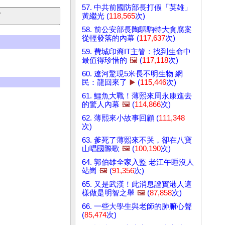
57. 中共前國防部長打假「英雄」
黃繼光 (
118,565
次)
58. 前公安部長陶駟駒特大貪腐案
從輕發落的內幕 (
117,637
次)
59. 費城印裔IT主管：找到生命中
最值得珍惜的
🖼️
(
117,118
次)
60. 遼河驚現5米長不明生物 網
民：龍回來了
▶️
(
115,446
次)
61. 鱷魚大戰！薄熙來周永康進去
的驚人內幕
🖼️
(
114,866
次)
62. 薄熙來小故事回顧 (
111,348
次)
63. 爹死了薄熙來不哭，卻在八寶
山唱國際歌
🖼️
(
100,190
次)
64. 郭伯雄全家入監 老江午睡沒人
站崗
🖼️
(
91,356
次)
65. 又是武漢！此消息證實港人這
樣做是明智之舉
🖼️
(
87,858
次)
66. 一些大學生與老師的肺腑心聲
(
85,474
次)