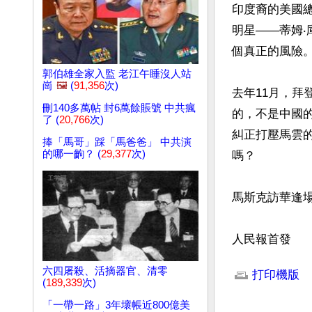
印度裔的美國
明星——蒂姆‧
個真正的風險。
郭伯雄全家入監 老江午睡沒人站
崗
🖼️
(
91,356
次)
去年11月，拜
刪140多萬帖 封6萬餘賬號 中共瘋
的，不是中國
了 (
20,766
次)
糾正打壓馬雲
捧「馬哥」踩「馬爸爸」 中共演
的哪一齣？ (
29,377
次)
嗎？

馬斯克訪華逢場
人民報首發
文章網址: http://w
六四屠殺、活摘器官、清零
打印機版
(
189,339
次)
「一帶一路」3年壞帳近800億美