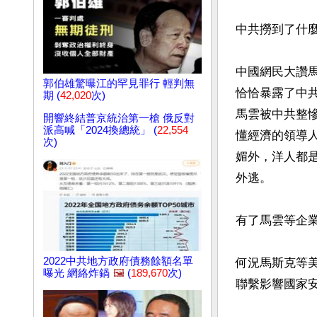
中共撈到了什
中國網民大讚
郭伯雄驚曝江的罕見罪行 輕判無
恰恰暴露了中
期 (
42,020
次)
馬雲被中共整
開響終結普京統治第一槍 俄反對
派高喊「2024換總統」 (
22,554
懂經濟的領導
次)
媚外，洋人都
外逃。

有了馬雲等企業
2022中共地方政府債務餘額名單
何況馬斯克等
曝光 網絡炸鍋
🖼️
(
189,670
次)
聯繫影響國家安