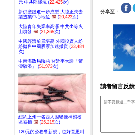
元 中共陷錢坑 (
22,425
次)
分享至：
新供應鏈進一步成型 大陸正失去
製造業中心地位
🖼️
(
20,423
次)
大陸青年失業率高漲 中共坐等火
山噴發
🖼️
(
21,365
次)
中國經濟前景堪憂 外國投資人紛
紛拋售中國股票加速撤資 (
23,484
次)
中南海政局險惡 習近平大談「驚
濤駭浪」 (
51,973
次)
讀者留言反饋
紐約上州一名西人因騷擾神韻校
區被捕
🖼️
(
26,219
次)
120元的公務餐新規，也好意思叫