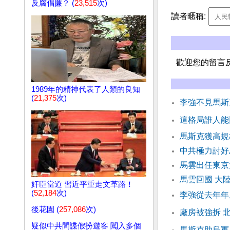
反腐倡廉？ (
23,515
次)
讀者暱稱:
歡迎您的留言
1989年的精神代表了人類的良知
(
21,375
次)
李強不見馬斯
這格局誰人能
馬斯克獲高規
中共極力討好
馬雲出任東京
馬雲回國 大
奸臣當道 習近平重走文革路！
(
52,184
次)
李強從去年年
後花園 (
257,086
次)
廠房被強拆 
疑似中共間諜假扮遊客 闖入多個
馬斯克助烏軍