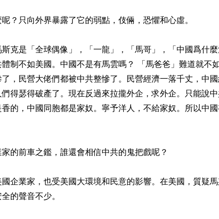
麼呢？只向外界暴露了它的弱點，伎倆，恐懼和心虛。

馬斯克是「全球偶像」，「一龍」，「馬哥」，「中國爲什麼
共體制不如美國。中國不是有馬雲嗎？ 「馬爸爸」難道就不
慘了，民營大佬們都被中共整慘了。民營經濟一落千丈，中國
人們得瑟得破產了。現在反過來拉攏外企，求外企。只能說中
是香的，中國同胞都是家奴。寧予洋人，不給家奴。所以中國
家的前車之鑑，誰還會相信中共的鬼把戲呢？

美國企業家，也受美國大環境和民意的影響。在美國，質疑馬
全的聲音不少。
