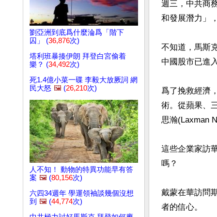
週三，中共商
和發展潛力」，
劉亞洲到底爲什麼淪爲「階下
囚」 (
36,876
次)
不知道，馬斯
塔利班暴揍伊朗 拜登白宮偷着
中國股市已進入
樂？ (
34,492
次)
死1.4億小菜一碟 李毅大放厥詞 網
民大怒
🖼️
(
26,210
次)
爲了挽救經濟
術。從蘋果、
思瀚(Laxman
這些企業家訪
嗎？

人不知！ 動物的特異功能早有答
案
🖼️
(
80,156
次)
戴蒙在華訪問
六四34週年 學運領袖談幾個沒想
到
🖼️
(
44,774
次)
者的信心。
