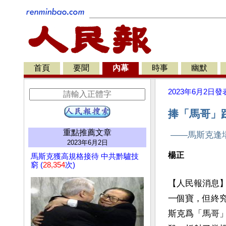
首頁
要聞
內幕
時事
幽默
2023年6月2日
發
捧「馬哥」
重點推薦文章
——馬斯克逢
2023年6月2日
楊正
馬斯克獲高規格接待 中共黔驢技
窮 (
28,354
次)
【人民報消息】
一個寶，但終
斯克爲「馬哥