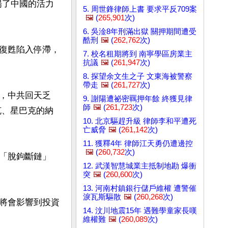
揚了中國的活力
5. 周世鋒律師上書 要求平反709案
🖼️
(
265,901
次)
6. 吳淦8年刑滿出獄 關押期間遭受
酷刑
🖼️
(
262,762
次)
復甦陷入停滯，
7. 校名租期將到 南寧學區房業主
抗議
🖼️
(
261,947
次)
8. 探望余文生之子 文東海被警察
帶走
🖼️
(
261,727
次)
，中共回天乏
9. 謝陽遭祕密羈押年餘 終獲見律
師
🖼️
(
261,723
次)
克、星巴克的納
10. 北京驅趕升級 律師李和平遭死
亡威脅
🖼️
(
261,142
次)
11. 獲釋4年 律師江天勇仍遭邊控
🖼️
(
260,732
次)
「脫鉤斷鏈」
12. 武漢智慧城業主抵制地勘 爆衝
突
🖼️
(
260,600
次)
13. 河南村鎮銀行儲戶維權 遭警催
淚瓦斯驅散
🖼️
(
260,268
次)
將會影響到投資
14. 汶川地震15年 遇難學童家長嘆
維權難
🖼️
(
260,089
次)