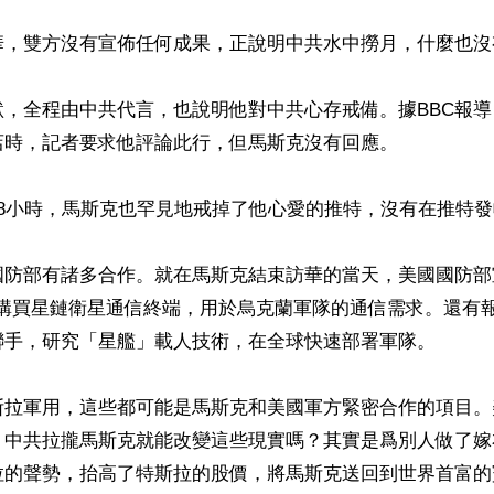
華，雙方沒有宣佈任何成果，正說明中共水中撈月，什麼也沒有
默，全程由中共代言，也說明他對中共心存戒備。據BBC報
時，記者要求他評論此行，但馬斯克沒有回應。

8小時，馬斯克也罕見地戒掉了他心愛的推特，沒有在推特發
國防部有諸多合作。就在馬斯克結束訪華的當天，美國國防部
公司購買星鏈衛星通信終端，用於烏克蘭軍隊的通信需求。還有
聯手，研究「星艦」載人技術，在全球快速部署軍隊。

斯拉軍用，這些都可能是馬斯克和美國軍方緊密合作的項目。
。中共拉攏馬斯克就能改變這些現實嗎？其實是爲別人做了嫁
拉的聲勢，抬高了特斯拉的股價，將馬斯克送回到世界首富的寶