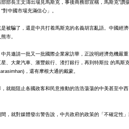
務部部長王文濤出場見馬斯克，事後商務部宣稱，馬斯克"讚
"對中國市場充滿信心」。

克是被騙了，還是中共打着馬斯克的名義胡言亂語。中國經濟
熊市。

，中共邀請一批又一批國際企業家訪華，正說明經濟危機嚴重
三星、大衆汽車、滙豐銀行、渣打銀行，再到特斯拉 的馬斯
 Narasimhan)，還有摩根大通的戴蒙。

華，就能阻止各國政客和民意推動的浩浩蕩蕩的中美甚至中西
期間，就對媒體發出警告說，中共政府的政策的「不確定性」