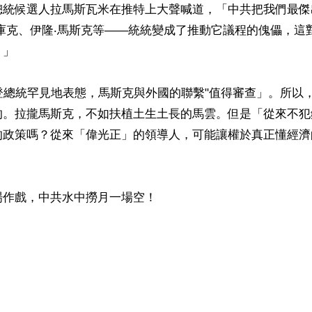
總統候選人拉馬斯瓦米在推特上大聲喊道，「中共把我們最傑
庫克、伊隆‧馬斯克等——統統變成了推動它議程的傀儡，這
」

登總統罕見地表態，馬斯克與外國的聯繫"值得審查」。所以
的。拉攏馬斯克，不如扶植土生土長的馬雲。但是「從來不犯
的政策嗎？從來「偉光正」的領導人，可能讓權於真正懂經濟
作戲，中共水中撈月一場空！

ww.renminbao.com/rmb/articles/2023/6/2/76226b.html