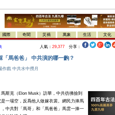
國際
奇聞
災禍
萬象
生活
文化
人氣：
29,377
分享：
表
踩「馬爸爸」 中共演的哪一齣？
場作戲 中共水中撈月
馬斯克（Elon Musk）訪華，中共彷彿撿到
究是一場空，反爲他人做嫁衣裳。網民力捧馬
」，中共對「馬哥」和「馬爸爸」馬雲一捧一