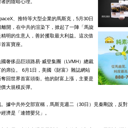
者的陰暗心理。

paceX、推特等大型企業的馬斯克，5月30日
日離開，在中共的渲染下，掀起了一陣「馬旋
是精明的生意人，善於攫取最大利益。這次借
首富寶座。

國奢侈品巨頭路易·威登集團（LVMH）總裁
的席位。 6月1日，美國《財富》雜誌網站
新奪回世界首富頭銜。他的財富上漲，主要是
價大規模反彈。

戲。據中共外交部宣稱，馬斯克週二（30日）見秦剛說，反
經濟是「連體嬰兒」。
