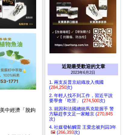
近期最受歡迎的文章
2023年6月2日
1. 兩支反普京組織攻入俄國
(
284,250
次)
2. 年輕人找不到工作，習近平說
要學會「吃苦」 (
274,500
次)
3. 就因和法國總統馬克龍握手 警
對美中經濟「脫鉤
方驅趕李文足一家離京 (
270,845
次)
4. 社媒發帖觸雷 王愛忠被判囚3年
🖼️
(
266,393
次)