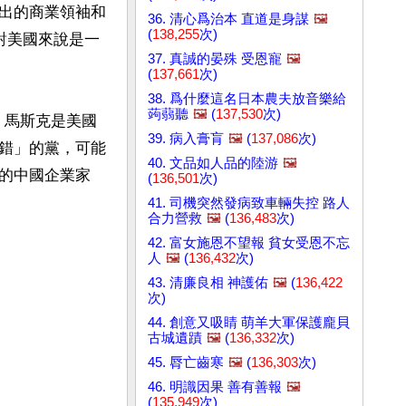
出的商業領袖和
36. 清心爲治本 直道是身謀
🖼️
(
138,255
次)
對美國來說是一
37. 真誠的晏殊 受恩寵
🖼️
(
137,661
次)
38. 爲什麼這名日本農夫放音樂給
蒟蒻聽
🖼️
(
137,530
次)
，馬斯克是美國
39. 病入膏肓
🖼️
(
137,086
次)
錯」的黨，可能
40. 文品如人品的陸游
🖼️
的中國企業家
(
136,501
次)
41. 司機突然發病致車輛失控 路人
合力營救
🖼️
(
136,483
次)
42. 富女施恩不望報 貧女受恩不忘
人
🖼️
(
136,432
次)
43. 清廉良相 神護佑
🖼️
(
136,422
次)
44. 創意又吸睛 萌羊大軍保護龐貝
古城遺蹟
🖼️
(
136,332
次)
45. 脣亡齒寒
🖼️
(
136,303
次)
46. 明識因果 善有善報
🖼️
(
135,949
次)