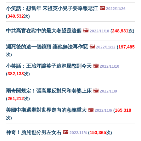
小笑話：想當年 宋祖英小兒子要舉報老江
🖼️
2022/11/26
(
340,532
次)
中共高官在獄中的最大奢望是這個
🖼️
(
248,931
次)
2022/11/18
瀕死後的這一個鏡頭 讓他無法再作惡
🖼️
(
197,485
2022/11/12
次)
小笑話：王冶坪讓英子這泡屎憋到今天
🖼️
2022/11/10
(
382,133
次)
兩奇聞規定！張高麗反對只和老婆上床
🖼️
2022/11/9
(
261,212
次)
美國中期選舉對世界走向的意義重大
🖼️
(
165,318
2022/11/6
次)
神奇！胎兒也分男左女右
🖼️
(
153,365
次)
2022/11/4