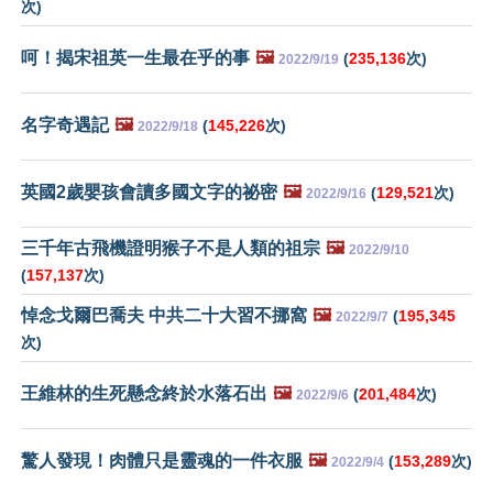
次)
呵！揭宋祖英一生最在乎的事
🖼️
(
235,136
次)
2022/9/19
名字奇遇記
🖼️
(
145,226
次)
2022/9/18
英國2歲嬰孩會讀多國文字的祕密
🖼️
(
129,521
次)
2022/9/16
三千年古飛機證明猴子不是人類的祖宗
🖼️
2022/9/10
(
157,137
次)
悼念戈爾巴喬夫 中共二十大習不挪窩
🖼️
(
195,345
2022/9/7
次)
王維林的生死懸念終於水落石出
🖼️
(
201,484
次)
2022/9/6
驚人發現！肉體只是靈魂的一件衣服
🖼️
(
153,289
次)
2022/9/4