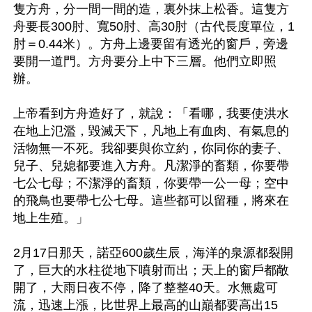
隻方舟，分一間一間的造，裏外抹上松香。這隻方
舟要長300肘、寬50肘、高30肘（古代長度單位，1
肘＝0.44米）。方舟上邊要留有透光的窗戶，旁邊
要開一道門。方舟要分上中下三層。他們立即照
辦。

上帝看到方舟造好了，就說：「看哪，我要使洪水
在地上氾濫，毀滅天下，凡地上有血肉、有氣息的
活物無一不死。我卻要與你立約，你同你的妻子、
兒子、兒媳都要進入方舟。凡潔淨的畜類，你要帶
七公七母；不潔淨的畜類，你要帶一公一母；空中
的飛鳥也要帶七公七母。這些都可以留種，將來在
地上生殖。」

2月17日那天，諾亞600歲生辰，海洋的泉源都裂開
了，巨大的水柱從地下噴射而出；天上的窗戶都敞
開了，大雨日夜不停，降了整整40天。水無處可
流，迅速上漲，比世界上最高的山巔都要高出15