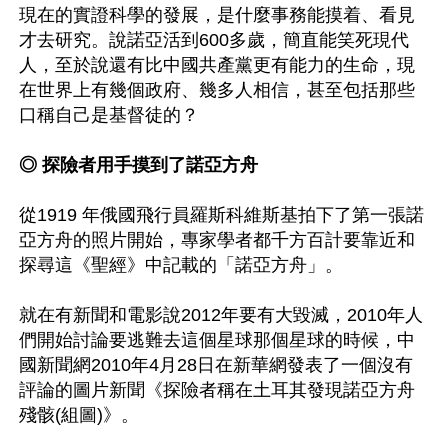
現在的實證科學的發展，是什麼事務能摸着、看見
才去研究。說諾亞活到600多歲，簡直能笑死現代
人，至於說還有比中國共產黨更有能力的生命，現
在世界上有幾個政府、幾多人相信，甚至包括那些
口稱自己是基督徒的？

◎ 探險者用手摸到了諾亞方舟
從1919 年俄國飛行員羅斯科維斯基拍下了第一張諾
亞方舟的照片開始，專家學者都千方百計要靠近和
探尋這《聖經》中記載的「諾亞方舟」。

就在有新聞和電影說2012年要有大毀滅，2010年人
們開始討論要逃難去這個星球那個星球的時候，中
國新聞網2010年4月28日在新華網發表了一個沒有
評論的圖片新聞《探險者稱在土耳其發現諾亞方舟
殘骸(組圖)》。
