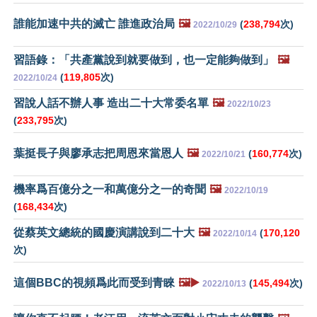
誰能加速中共的滅亡 誰進政治局
🖼️
(
238,794
次)
2022/10/29
習語錄：「共產黨說到就要做到，也一定能夠做到」
🖼️
(
119,805
次)
2022/10/24
習說人話不辦人事 造出二十大常委名單
🖼️
2022/10/23
(
233,795
次)
葉挺長子與廖承志把周恩來當恩人
🖼️
(
160,774
次)
2022/10/21
機率爲百億分之一和萬億分之一的奇聞
🖼️
2022/10/19
(
168,434
次)
從蔡英文總統的國慶演講說到二十大
🖼️
(
170,120
2022/10/14
次)
這個BBC的視頻爲此而受到青睞
🖼️▶️
(
145,494
次)
2022/10/13