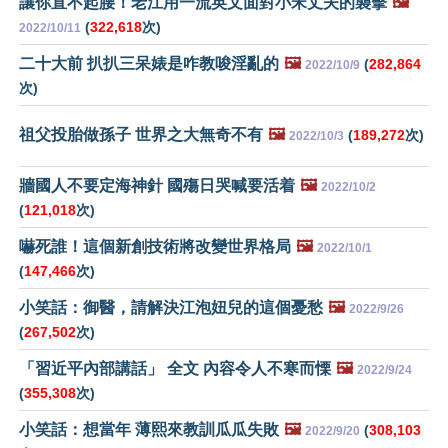
讓你直不起腰！老江用一流英文面對小宋丈夫的襲擊
🖼️
(
322,618
次)
2022/10/11
二十大前 扒扒三呆婊是咋教唆淫亂的
🖼️
(
282,864
2022/10/9
次)
祖父投胎做孫子 世界之大無奇不有
🖼️
(
189,272
次)
2022/10/3
牆國人不要定海神針 國殤日哭喊要活着
🖼️
2022/10/2
(
121,018
次)
嚇死誰！這個新創技術將改變世界格局
🖼️
2022/10/1
(
147,466
次)
小笑話：御醫，請解決江泡妞兒的這個憂愁
🖼️
2022/9/26
(
267,502
次)
「習近平內部講話」 全文 內容令人不寒而慄
🖼️
2022/9/24
(
355,308
次)
小笑話：想當年 薄熙來教訓瓜瓜失敗
🖼️
(
308,103
2022/9/20