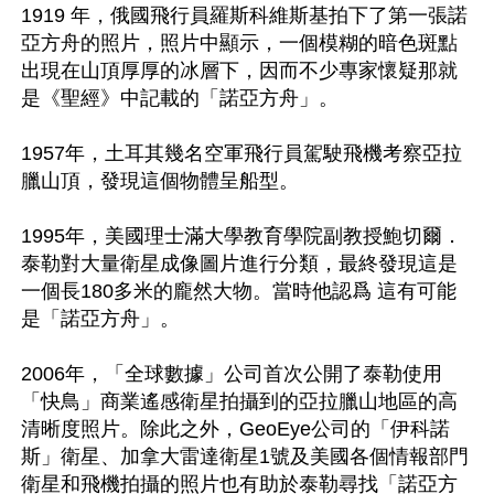
1919 年，俄國飛行員羅斯科維斯基拍下了第一張諾
亞方舟的照片，照片中顯示，一個模糊的暗色斑點
出現在山頂厚厚的冰層下，因而不少專家懷疑那就
是《聖經》中記載的「諾亞方舟」。

1957年，土耳其幾名空軍飛行員駕駛飛機考察亞拉
臘山頂，發現這個物體呈船型。

1995年，美國理士滿大學教育學院副教授鮑切爾．
泰勒對大量衛星成像圖片進行分類，最終發現這是
一個長180多米的龐然大物。當時他認爲 這有可能
是「諾亞方舟」。

2006年，「全球數據」公司首次公開了泰勒使用
「快鳥」商業遙感衛星拍攝到的亞拉臘山地區的高
清晰度照片。除此之外，GeoEye公司的「伊科諾
斯」衛星、加拿大雷達衛星1號及美國各個情報部門
衛星和飛機拍攝的照片也有助於泰勒尋找「諾亞方