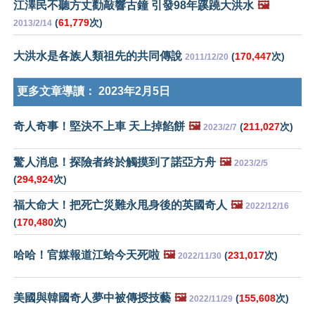
江澤民不聽方丈勸敲響古鐘 引發98年蹊蹺大洪水
🖼️
(
61,779
次)
2013/2/14
大洪水是各族人類祖先的共同傳說
(
170,447
次)
2011/12/20
更多文章導讀：
2023年2月5日
奇人奇事！堅決不上車 天上掉餡餅
🖼️
(
211,027
次)
2023/2/7
驚人消息！探險者終於觸摸到了諾亞方舟
🖼️
2023/2/5
(
294,924
次)
福大命大！把死亡災難永甩身後的英國奇人
🖼️
2022/12/16
(
170,480
次)
哈哈！官媒報道江蛤今天死啦
🖼️
(
231,017
次)
2022/11/30
美國與韓國奇人夢中被傳授技藝
🖼️
(
155,608
次)
2022/11/29