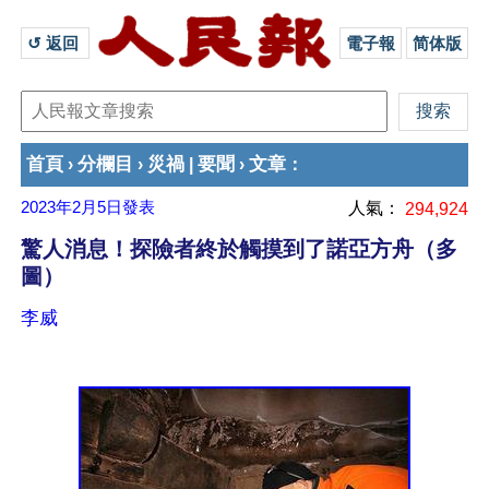
↺ 返回 
電子報
简体版
首頁
分欄目
災禍
要聞
文章
›
›
|
›
：
2023年2月5日
發表
人氣：
294,924
驚人消息！探險者終於觸摸到了諾亞方舟（多
圖）
李威