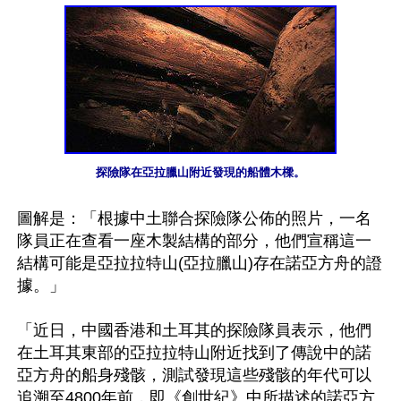
探險隊在亞拉臘山附近發現的船體木樑。
圖解是：「根據中土聯合探險隊公佈的照片，一名
隊員正在查看一座木製結構的部分，他們宣稱這一
結構可能是亞拉拉特山(亞拉臘山)存在諾亞方舟的證
據。」

「近日，中國香港和土耳其的探險隊員表示，他們
在土耳其東部的亞拉拉特山附近找到了傳說中的諾
亞方舟的船身殘骸，測試發現這些殘骸的年代可以
追溯至4800年前，即《創世紀》中所描述的諾亞方