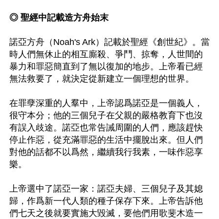
◎ 聖經中記載造方舟始末
諾亞方舟（Noah's Ark）記載於聖經《創世紀》。當
時人們無休止的相互廝殺、爭鬥、掠奪，人世間的
暴力和罪惡簡直到了無以復加的地步。上帝看已經
無法救要了，就決定從新建立一個理想的世界。

在罪孽深重的人羣中，上帝認爲諾亞是一個義人，
很守本分；他的三個兒子在父親的嚴格教育下也沒
有誤入歧途。諾亞也常告誡周圍的人們，應該趕快
停止作惡，從充滿罪惡的生活中擺脫出來。但人們
對他的話都不以爲然，繼續我行我素，一味作惡享
樂。

上帝選中了諾亞一家：諾亞夫婦、三個兒子及其媳
歸，作爲新一代人類的種子保存下來。上帝告訴他
們七天之後就要實施大毀滅，要他們用歌斐木造一