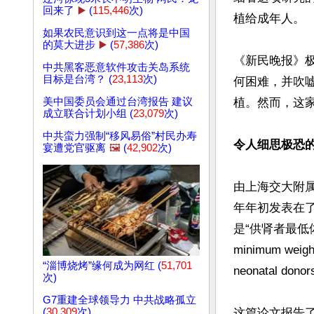
回来了
▶️
(
115,446
次)
植给成年人。

如果农民意识到这一点将是中国
的莫大进步
▶️
(
57,386
次)
《新民晚报》极
中共黑客恶意软件攻击关岛系统
目标是台湾？ (
23,113
次)
何困难，并吹嘘
美中国委员会通过台湾报告 建议
植。然而，这家
成立联合计划小组 (
23,079
次)
中共蛮力强制“移风易俗”村民办寿
令人细思极恐的
宴遭党官驱离
🖼️
(
42,902
次)
由上海交大附属
年年初发表在了《美国
是“供肾者最低
minimum weight 
“淄博烧烤”缘何成为网红 (
51,701
neonatal donors
次)
G7重建全球领导力 中共战略孤立
(
30,309
次)
这篇论文报告