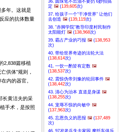
36. 圆珠笔不出油不要扔 6妙招搞
定
🖼️
(
139,605
次)
很多年。这就是
37. 给孩子一个"干净世界" 让他们
反应的抗体数量
去创造
🖼️
(
139,119
次)
38. "赤脚学院"教导印度村民制作
太阳能灯
🖼️
(
138,968
次)
39. 霸占产业的巧报
🖼️
(
138,953
次)
40. 带给世界奇迹的法轮大法
(
138,614
次)
2,838篇移植
41. 一饮一酌皆有定数
🖼️
(
138,537
次)
亡供体”规则，
42. 震惊伪帝刘豫的轮回事件
🖼️
在内的器官。

(
138,442
次)
43. 清心为治本 直道是身谋
🖼️
(
138,255
次)
部长黄洁夫的采
44. 宠辱不惊的向敏中
🖼️
移植手术，是按照
(
137,963
次)
45. 忘恩负义的恶报
🖼️
(
137,489
次)
46. 97岁老兵失去家园 摩托车俱乐