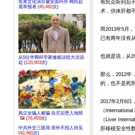
笑果文化演出被全面叫停 网民起
有民众听到后不
底举报者 (
45,482
次)
术，供体肝都不
而2013年5月
已有两年没有从
也就是说，从2
从5位华裔科学家修炼法轮大法说
起 (
120,903
次)
那么，2012
的，也不是死刑
2017年2月
（Internation
风尘女骗人被骗 自尽后堕入地狱
🖼️
(
78,459
次)
（Liver I
中共外交三困局 里外不招人待见
肝移植安全性数
(
42,960
次)