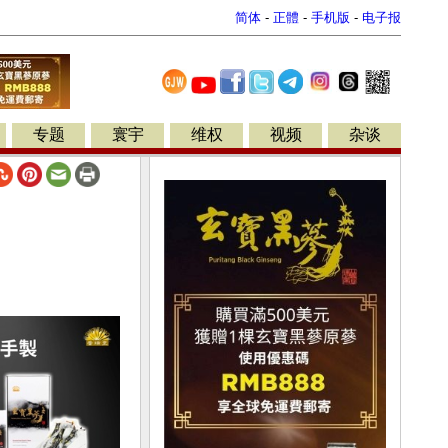
简体
-
正體
-
手机版
-
电子报
专题
寰宇
维权
视频
杂谈