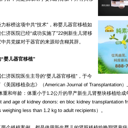
力标榜这项中共“技术”，称婴儿器官移植如
仁济医院已经“成功实施了”22例新生儿肾移
中共党媒对于器官的来源却含糊其辞。

“婴儿器官移植”
仁济医院医生主导的“婴儿器官移植”，于今
移植杂志》（American Journal of Transplantati
体重和年龄：体重小于1.2公斤的早产新生儿肾整块移植给成年受
and age of kidney donors: en bloc kidney transplantation f
 weighing less than 1.2 kg to adult recipients）。

了两个移植案例，都是使用新生婴儿的肾脏移植给晚期肾衰病人