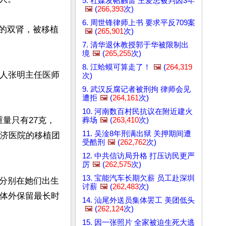
5. 社媒发帖触雷 王爱忠被判囚3年
🖼️
(
266,393
次)
6. 周世锋律师上书 要求平反709案
小的双肾，被移植
🖼️
(
265,901
次)
7. 清华退休教授郭于华被限制出
境
🖼️
(
265,255
次)
8. 江蛤蟆可算走了！
🖼️
(
264,319
责人张明主任医师
次)
9. 武汉反腐记者被刑拘 律师会见
遭拒
🖼️
(
264,161
次)
10. 河南数百村民抗议在附近建火
重量只有27克，
葬场
🖼️
(
263,410
次)
11. 吴淦8年刑满出狱 关押期间遭
仁济医院的移植团
受酷刑
🖼️
(
262,762
次)
12. 中共信访局升格 打压访民更严
厉
🖼️
(
262,575
次)
13. 宝能汽车长期欠薪 员工赴深圳
分别在她们出生
讨薪
🖼️
(
262,483
次)
在体外保留最长时
14. 汕尾外送员集体罢工 美团低头
🖼️
(
262,124
次)
15. 因一张照片 全家被迫生死大逃