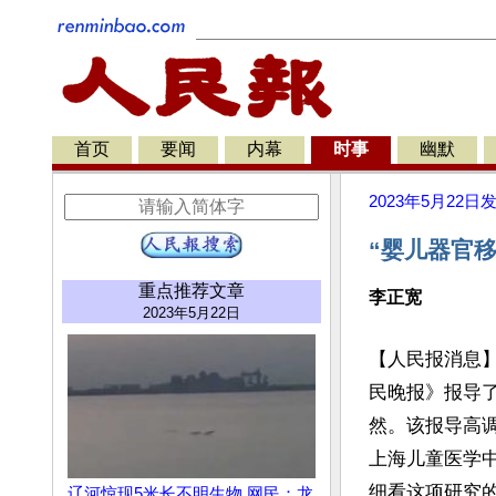
首页
要闻
内幕
时事
幽默
2023年5月22日
“婴儿器官
重点推荐文章
李正宽
2023年5月22日
【人民报消息】
民晚报》报导
然。该报导高
上海儿童医学
细看这项研究
辽河惊现5米长不明生物 网民：龙