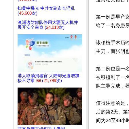
扫黄中曝光 中共女副市长淫乱
(
45,600
次)
第一例是早产女
澳洲边防部队停用大疆无人机并
给了一名身患尿
展开安全审查 (
24,019
次)
该移植手术历
主刀，而张明也
第二例也是一名
港人取消捐器官 大陆却光速增加
被移植到了一名
极不寻常
🖼️
(
21,799
次)
队主导完成，器
值得注意的是
后的第2天、
间为24至48小时