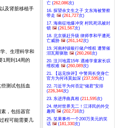
亡 (
262,086
次)
型以及肾脏移植手
16. 探望余文生之子 文东海被警察
带走
🖼️
(
261,727
次)
17. 海南征地爆冲突 村民死讯被封
锁
🖼️
(
261,567
次)
18. 北京驱赶升级 律师李和平遭死
亡威胁
🖼️
(
261,142
次)
19. 河南村镇银行储户维权 遭警催
像学、生理科学和
泪瓦斯驱散
🖼️
(
260,268
次)
要1周到14周的
20. 汶川地震15年 遇难学童家长叹
维权难
🖼️
(
260,089
次)
21. 【远见快评】中警局长突身亡
官方为何讳莫如深 (
237,595
次)
这些测试包括血
22. 习近平为何否定“储君”安排
(
226,344
次)
23. 东进序曲真相 (
211,595
次)
24. 绝对世界无二！江泽民的外交
趣闻
🖼️
(
202,718
次)
因素，包括器官
25. 笑果事件一个200万美元的笑
过程可能需要几
话
🖼️
(
181,330
次)