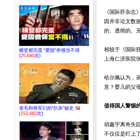
《国际肝杂志》
因并非论文数据
的、透彻的、无
相较于《国际
横竖都完蛋 “爱国”侨领当不得
(
25,680
次)
上海仁济医院张
哈尔佩认为，
意？婴儿的父母
值得国人警惕的
老毛和将军们的“扒灰”秘史
🖼️
(
152,682
次)
胡鑫宇离奇失
不仅仅是盯上