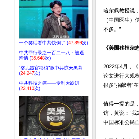
哈尔佩教授说
（中国医生）
不多。”

一个笑话看中共快倒了 (
47,899
次)
《美国移植杂志
中共罪行录之一百二十八：被逼
殉情 (
35,648
次)
2022年4月，
“婴儿器官移植”掀中共惊天黑幕
(
24,247
次)
论文进行大规
中共科技之癌——专利大跃进
很多“捐献者”
(
23,410
次)
值得一提的是，
访，黄说：“我
中国标准公民自