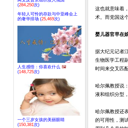
两支反普京组织攻入俄国
(
284,250
次)
这也就意味着
年轻人可怜的存款与中亚峰会上
术。而党国这个
的奢华排场 (
25,469
次)
婴儿器官早在
据大纪元记者江
生物医学工程副教
人生感悟：你喜欢什么
🖼️
时间来交叉匹配
(
148,725
次)
哈尔佩教授说
液和组织分型，
哈尔佩教授还
一个三岁女孩的美丽眼睛
的可用性，测
(
150,381
次)