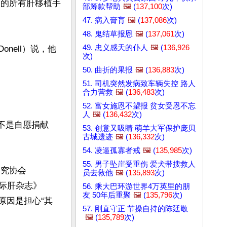
刀的所有肝移植手
部筹款帮助
🖼️
(
137,100
次)
47. 病入膏肓
🖼️
(
137,086
次)
48. 鬼结草报恩
🖼️
(
137,061
次)
49. 忠义感天的仆人
🖼️
(
136,926
onell）说，他
次)
50. 曲折的果报
🖼️
(
136,883
次)
51. 司机突然发病致车辆失控 路人
合力营救
🖼️
(
136,483
次)
52. 富女施恩不望报 贫女受恩不忘
人
🖼️
(
136,432
次)
既不是自愿捐献
53. 创意又吸睛 萌羊大军保护庞贝
古城遗迹
🖼️
(
136,332
次)
54. 凌逼孤寡者戒
🖼️
(
135,985
次)
55. 男子坠崖受重伤 爱犬带搜救人
研究协会
员去救他
🖼️
(
135,893
次)
——《国际肝杂志》
56. 乘大巴环游世界4万英里的朋
友 50年后重聚
🖼️
(
135,796
次)
，原因是担心“其
57. 刚直守正 节操自持的陈廷敬
🖼️
(
135,789
次)