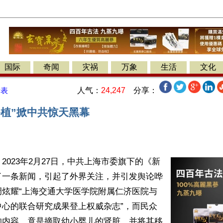
国际
奇闻
灾祸
万象
生活
文化
人气：
24,247
分享：
发表
移植”掀中共惊天黑幕
2023年2月27日，中共上海市委旗下的《新
了一条新闻，引起了外界关注，并引发舆论哗
调炫耀“上海交通大学医学院附属仁济医院与
中心的联合研究成果登上权威杂志”，而民众
的内容，竟是摘取幼小婴儿的肾脏，并将其移