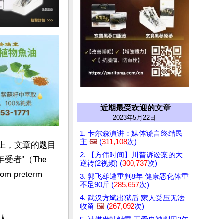
近期最受欢迎的文章
2023年5月22日
1. 卡尔森演讲：媒体谎言终结民
主
🖼️
(
311,108
次)
on）上，文章的题目
2. 【方伟时间】川普诉讼案的大
者”（The 
逆转(2视频) (
300,737
次)
rom preterm 
3. 郭飞雄遭重判8年 健康恶化体重
不足90斤 (
285,657
次)
4. 武汉方斌出狱后 家人受压无法
收留
🖼️
(
267,092
次)
。
