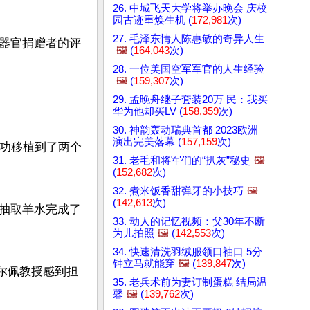
26. 中城飞天大学将举办晚会 庆校
园古迹重焕生机 (
172,981
次)
27. 毛泽东情人陈惠敏的奇异人生
器官捐赠者的评
🖼️
(
164,043
次)
28. 一位美国空军军官的人生经验
🖼️
(
159,307
次)
29. 孟晚舟继子套装20万 民：我买


华为他却买LV (
158,359
次)
30. 神韵轰动瑞典首都 2023欧洲
演出完美落幕 (
157,159
次)
成功移植到了两个
31. 老毛和将军们的“扒灰”秘史
🖼️
(
152,682
次)
32. 煮米饭香甜弹牙的小技巧
🖼️
(
142,613
次)
抽取羊水完成了
33. 动人的记忆视频：父30年不断
为儿拍照
🖼️
(
142,553
次)
34. 快速清洗羽绒服领口袖口 5分
钟立马就能穿
🖼️
(
139,847
次)
哈尔佩教授感到担
35. 老兵术前为妻订制蛋糕 结局温
馨
🖼️
(
139,762
次)