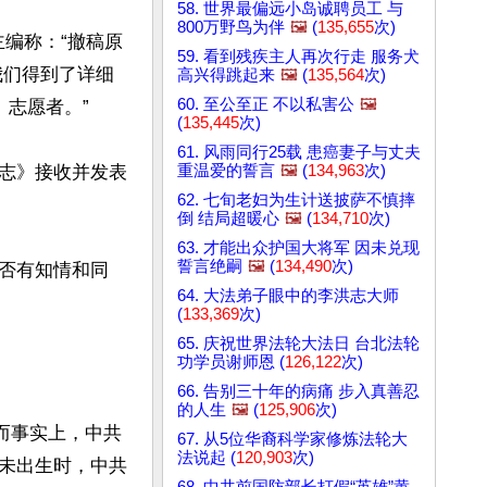
58. 世界最偏远小岛诚聘员工 与
800万野鸟为伴
🖼️
(
135,655
次)
主编称：“撤稿原
59. 看到残疾主人再次行走 服务犬
我们得到了详细
高兴得跳起来
🖼️
(
135,564
次)
60. 至公至正 不以私害公
🖼️
志愿者。”

(
135,445
次)
61. 风雨同行25载 患癌妻子与丈夫
重温爱的誓言
🖼️
(
134,963
次)
志》接收并发表
62. 七旬老妇为生计送披萨不慎摔
倒 结局超暖心
🖼️
(
134,710
次)
63. 才能出众护国大将军 因未兑现
誓言绝嗣
🖼️
(
134,490
次)
否有知情和同
64. 大法弟子眼中的李洪志大师
(
133,369
次)
65. 庆祝世界法轮大法日 台北法轮
功学员谢师恩 (
126,122
次)
66. 告别三十年的病痛 步入真善忍
的人生
🖼️
(
125,906
次)
而事实上，中共
67. 从5位华裔科学家修炼法轮大
法说起 (
120,903
次)
未出生时，中共
68. 中共前国防部长打假“英雄”黄