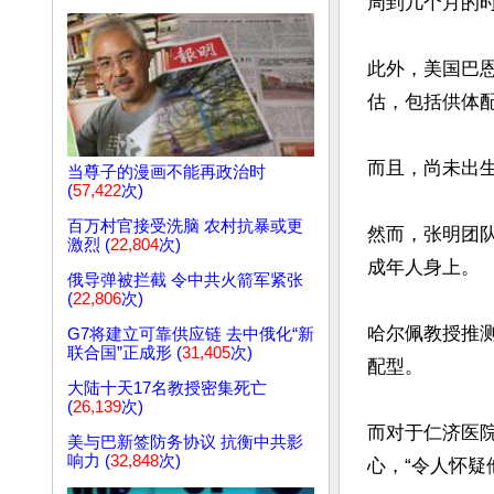
周到几个月的时
此外，美国巴
估，包括供体配
而且，尚未出生
当尊子的漫画不能再政治时
(
57,422
次)
百万村官接受洗脑 农村抗暴或更
然而，张明团
激烈 (
22,804
次)
成年人身上。

俄导弹被拦截 令中共火箭军紧张
(
22,806
次)
哈尔佩教授推
G7将建立可靠供应链 去中俄化“新
联合国”正成形 (
31,405
次)
配型。

大陆十天17名教授密集死亡
(
26,139
次)
而对于仁济医院
美与巴新签防务协议 抗衡中共影
响力 (
32,848
次)
心，“令人怀疑