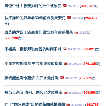
震惊中外！被安排好的一生被改变
🖼️
(
304,846
次)
2022/6/7
从江泽民的残暴看33年前血洗天安门
🖼️
(
254,437
2022/6/4
次)
血染的六四！逃生者们回忆33年前的屠杀
🖼️
2022/6/2
(
223,336
次)
宋祖英，摄影师说你脱的时间不对
🖼️
(
508,621
次)
2022/5/28
冷血封控现惨剧 中共制造猴痘病毒
🖼️
(
276,185
次)
2022/5/27
挨饿能使寿命翻倍 白开水最好喝
🖼️
(
257,015
次)
2022/5/26
每当母亲节 请别…别忘记这位母亲
🖼️
(
305,956
次)
2022/5/20
哇！“国际在线”出的这新闻就怕联想
🖼️
(
193,765
2022/5/19