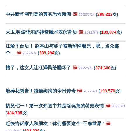
中共新华网刊登的真实恐怖新闻
🖼️
(
289,222
次)
2022/7/14
大卫.科波菲尔的神奇魔术表演背后
🖼️
(
183,874
次)
2022/7/9
江蛤下台后！ 赵本山与英子被新华网曝光，嗯，当众那
个…
🖼️
(
389,294
次)
2022/7/7
糟了，这女人让江泽民给睡坏了
🖼️
(
374,600
次)
2022/7/6
敲碎花岗岩！猫猫狗狗的今日传奇
🖼️
(
193,570
次)
2022/7/3
搞笑七一！第一次知道中共是啥玩意的萌娃表情
🖼️
2022/7/1
(
336,785
次)
赶快告诉家人和朋友！你们需要这个"干净世界"
🖼️
(
222,224
次)