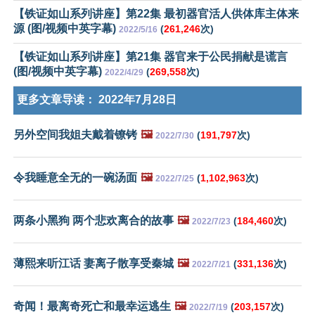
【铁证如山系列讲座】第22集 最初器官活人供体库主体来
源 (图/视频中英字幕)
(
261,246
次)
2022/5/16
【铁证如山系列讲座】第21集 器官来于公民捐献是谎言
(图/视频中英字幕)
(
269,558
次)
2022/4/29
更多文章导读：
2022年7月28日
另外空间我姐夫戴着镣铐
🖼️
(
191,797
次)
2022/7/30
令我睡意全无的一碗汤面
🖼️
(
1,102,963
次)
2022/7/25
两条小黑狗 两个悲欢离合的故事
🖼️
(
184,460
次)
2022/7/23
薄熙来听江话 妻离子散享受秦城
🖼️
(
331,136
次)
2022/7/21
奇闻！最离奇死亡和最幸运逃生
🖼️
(
203,157
次)
2022/7/19