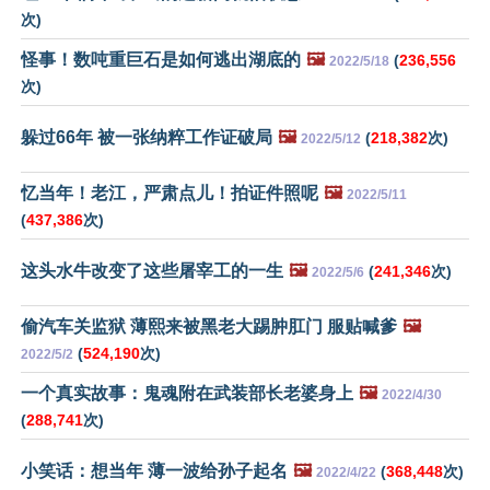
次)
怪事！数吨重巨石是如何逃出湖底的
🖼️
(
236,556
2022/5/18
次)
躲过66年 被一张纳粹工作证破局
🖼️
(
218,382
次)
2022/5/12
忆当年！老江，严肃点儿！拍证件照呢
🖼️
2022/5/11
(
437,386
次)
这头水牛改变了这些屠宰工的一生
🖼️
(
241,346
次)
2022/5/6
偷汽车关监狱 薄熙来被黑老大踢肿肛门 服贴喊爹
🖼️
(
524,190
次)
2022/5/2
一个真实故事：鬼魂附在武装部长老婆身上
🖼️
2022/4/30
(
288,741
次)
小笑话：想当年 薄一波给孙子起名
🖼️
(
368,448
次)
2022/4/22