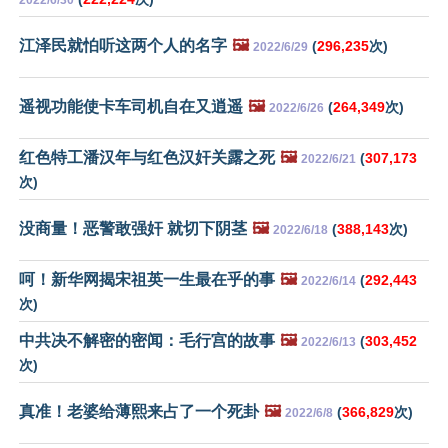
2022/6/30
江泽民就怕听这两个人的名字
🖼️
(
296,235
次)
2022/6/29
遥视功能使卡车司机自在又逍遥
🖼️
(
264,349
次)
2022/6/26
红色特工潘汉年与红色汉奸关露之死
🖼️
(
307,173
2022/6/21
次)
没商量！恶警敢强奸 就切下阴茎
🖼️
(
388,143
次)
2022/6/18
呵！新华网揭宋祖英一生最在乎的事
🖼️
(
292,443
2022/6/14
次)
中共决不解密的密闻：毛行宫的故事
🖼️
(
303,452
2022/6/13
次)
真准！老婆给薄熙来占了一个死卦
🖼️
(
366,829
次)
2022/6/8