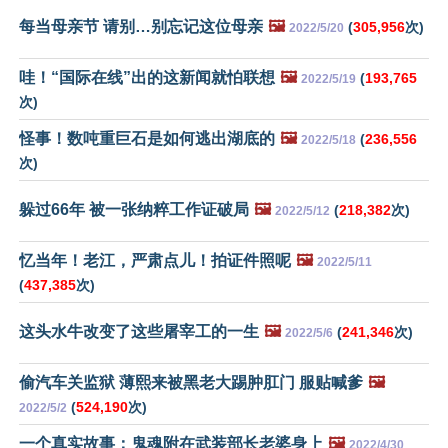
每当母亲节 请别…别忘记这位母亲
🖼️
(
305,956
次)
2022/5/20
哇！“国际在线”出的这新闻就怕联想
🖼️
(
193,765
2022/5/19
次)
怪事！数吨重巨石是如何逃出湖底的
🖼️
(
236,556
2022/5/18
次)
躲过66年 被一张纳粹工作证破局
🖼️
(
218,382
次)
2022/5/12
忆当年！老江，严肃点儿！拍证件照呢
🖼️
2022/5/11
(
437,385
次)
这头水牛改变了这些屠宰工的一生
🖼️
(
241,346
次)
2022/5/6
偷汽车关监狱 薄熙来被黑老大踢肿肛门 服贴喊爹
🖼️
(
524,190
次)
2022/5/2
一个真实故事：鬼魂附在武装部长老婆身上
🖼️
2022/4/30