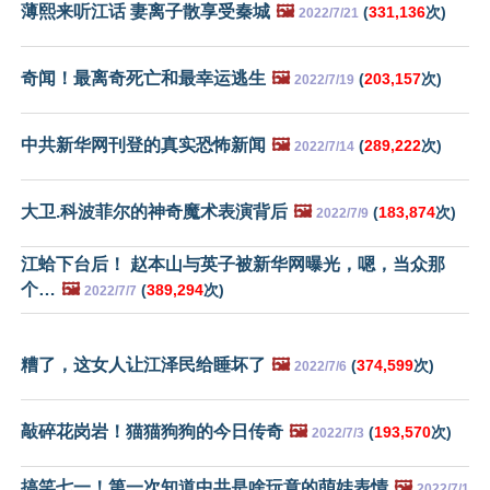
薄熙来听江话 妻离子散享受秦城
🖼️
(
331,136
次)
2022/7/21
奇闻！最离奇死亡和最幸运逃生
🖼️
(
203,157
次)
2022/7/19
中共新华网刊登的真实恐怖新闻
🖼️
(
289,222
次)
2022/7/14
大卫.科波菲尔的神奇魔术表演背后
🖼️
(
183,874
次)
2022/7/9
江蛤下台后！ 赵本山与英子被新华网曝光，嗯，当众那
个…
🖼️
(
389,294
次)
2022/7/7
糟了，这女人让江泽民给睡坏了
🖼️
(
374,599
次)
2022/7/6
敲碎花岗岩！猫猫狗狗的今日传奇
🖼️
(
193,570
次)
2022/7/3
搞笑七一！第一次知道中共是啥玩意的萌娃表情
🖼️
2022/7/1