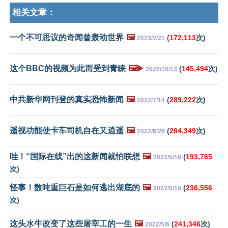
相关文章：
一个不可思议的奇闻曾轰动世界
🖼️
(
172,113
次)
2023/2/21
这个BBC的视频为此而受到青睐
🖼️▶️
(
145,494
次)
2022/10/13
中共新华网刊登的真实恐怖新闻
🖼️
(
289,222
次)
2022/7/14
遥视功能使卡车司机自在又逍遥
🖼️
(
264,349
次)
2022/6/26
哇！“国际在线”出的这新闻就怕联想
🖼️
(
193,765
2022/5/19
次)
怪事！数吨重巨石是如何逃出湖底的
🖼️
(
236,556
2022/5/18
次)
这头水牛改变了这些屠宰工的一生
🖼️
(
241,346
次)
2022/5/6