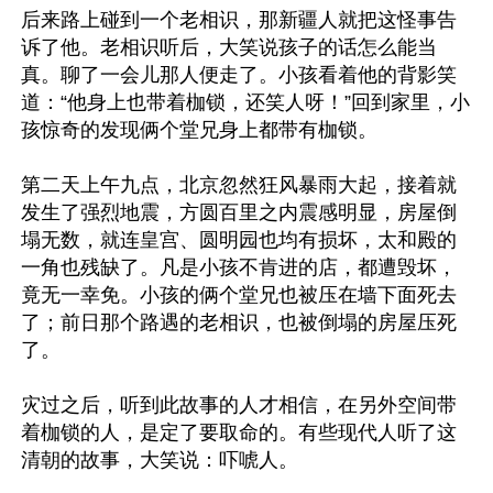
后来路上碰到一个老相识，那新疆人就把这怪事告
诉了他。老相识听后，大笑说孩子的话怎么能当
真。聊了一会儿那人便走了。小孩看着他的背影笑
道：“他身上也带着枷锁，还笑人呀！”回到家里，小
孩惊奇的发现俩个堂兄身上都带有枷锁。

第二天上午九点，北京忽然狂风暴雨大起，接着就
发生了强烈地震，方圆百里之内震感明显，房屋倒
塌无数，就连皇宫、圆明园也均有损坏，太和殿的
一角也残缺了。凡是小孩不肯进的店，都遭毁坏，
竟无一幸免。小孩的俩个堂兄也被压在墙下面死去
了；前日那个路遇的老相识，也被倒塌的房屋压死
了。

灾过之后，听到此故事的人才相信，在另外空间带
着枷锁的人，是定了要取命的。有些现代人听了这
清朝的故事，大笑说：吓唬人。
