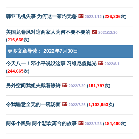
韩亚飞机失事 为何这一家均无恙
🖼️
(
226,236
次)
2022/1/12
美国龙卷风对这两家人为何不要不要的
🖼️
2021/12/30
(
216,639
次)
更多文章导读：
2022年7月30日
今天八一！邓小平说没这事 习维尼傻抛光
🖼️
2022/8/1
(
244,665
次)
另外空间我姐夫戴着镣铐
🖼️
(
191,797
次)
2022/7/30
令我睡意全无的一碗汤面
🖼️
(
1,102,953
次)
2022/7/25
两条小黑狗 两个悲欢离合的故事
🖼️
(
184,460
次)
2022/7/23