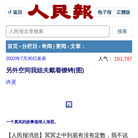
↺ 返回 
电子报
正體版
首页
分栏目
奇闻
要闻
文章
›
›
|
›
：
2022年7月30日
发表
人气：
191,797
另外空间我姐夫戴着镣铐(图)
许灵
【人民报消息】冥冥之中到底有没有定数，我不说