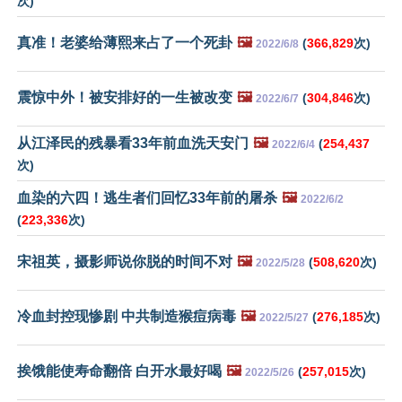
次)
真准！老婆给薄熙来占了一个死卦
🖼️
(
366,829
次)
2022/6/8
震惊中外！被安排好的一生被改变
🖼️
(
304,846
次)
2022/6/7
从江泽民的残暴看33年前血洗天安门
🖼️
(
254,437
2022/6/4
次)
血染的六四！逃生者们回忆33年前的屠杀
🖼️
2022/6/2
(
223,336
次)
宋祖英，摄影师说你脱的时间不对
🖼️
(
508,620
次)
2022/5/28
冷血封控现惨剧 中共制造猴痘病毒
🖼️
(
276,185
次)
2022/5/27
挨饿能使寿命翻倍 白开水最好喝
🖼️
(
257,015
次)
2022/5/26