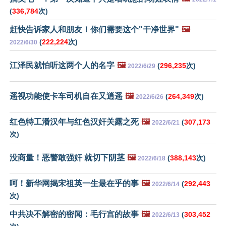
(
336,784
次)
赶快告诉家人和朋友！你们需要这个"干净世界"
🖼️
(
222,224
次)
2022/6/30
江泽民就怕听这两个人的名字
🖼️
(
296,235
次)
2022/6/29
遥视功能使卡车司机自在又逍遥
🖼️
(
264,349
次)
2022/6/26
红色特工潘汉年与红色汉奸关露之死
🖼️
(
307,173
2022/6/21
次)
没商量！恶警敢强奸 就切下阴茎
🖼️
(
388,143
次)
2022/6/18
呵！新华网揭宋祖英一生最在乎的事
🖼️
(
292,443
2022/6/14
次)
中共决不解密的密闻：毛行宫的故事
🖼️
(
303,452
2022/6/13