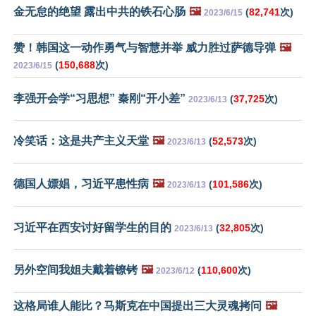
金无怠的绝望 露出中共的铁石心肠
🖼️
(
82,741
次)
2023/6/15
赞！韩国这一动作勇气与智慧并举 威力胜过萨德导弹
🖼️
(
150,688
次)
2023/6/15
李强开会学“习思想” 秦刚“开小差”
(
37,725
次)
2023/6/13
冷笑话：这是共产主义天堂
🖼️
(
52,573
次)
2023/6/13
德国人嫖娼，习近平患性病
🖼️
(
101,586
次)
2023/6/13
习近平在西安讨好留学生的目的
(
32,805
次)
2023/6/13
另外空间我姐夫戴着镣铐
🖼️
(
110,600
次)
2023/6/12
这格局谁人能比？马斯克在中国提出三大灵魂拷问
🖼️