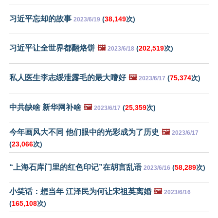
习近平忘却的故事
(
38,149
次)
2023/6/19
习近平让全世界都翻烙饼
🖼️
(
202,519
次)
2023/6/18
私人医生李志绥泄露毛的最大嗜好
🖼️
(
75,374
次)
2023/6/17
中共缺啥 新华网补啥
🖼️
(
25,359
次)
2023/6/17
今年画风大不同 他们眼中的光彩成为了历史
🖼️
2023/6/17
(
23,066
次)
“上海石库门里的红色印记”在胡言乱语
(
58,289
次)
2023/6/16
小笑话：想当年 江泽民为何让宋祖英离婚
🖼️
2023/6/16
(
165,108
次)