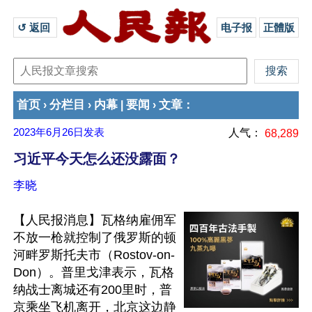
↺ 返回 
电子报
正體版
首页
分栏目
内幕
要闻
文章
›
›
|
›
：
2023年6月26日
发表
人气：
68,289
习近平今天怎么还没露面？
李晓
【人民报消息】瓦格纳雇佣军
不放一枪就控制了俄罗斯的顿
河畔罗斯托夫市（Rostov-on-
Don）。普里戈津表示，瓦格
纳战士离城还有200里时，普
京乘坐飞机离开，北京这边静