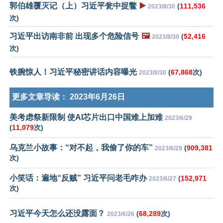
郭伯雄覆灭记（上）习近平瓮中捉鳖
▶️
(
111,536
2023/8/30
次)
习近平出访南非前 出现多个危险信号
🖼️
(
52,416
2023/8/30
次)
铁腕惊人！习近平秘密讲话内容曝光
(
67,868
次)
2023/8/30
更多文章导读：
2023年6月26日
美考虑祭新限制 使AI芯片出口中国难上加难
2023/6/29
(
11,079
次)
乌克兰小故事：“对不起，我偷了你的车”
(
909,381
2023/6/29
次)
小笑话：遍地“反贼” 习近平问老毛咋办
(
152,971
2023/6/27
次)
习近平今天怎么还没露面？
(
68,289
次)
2023/6/26