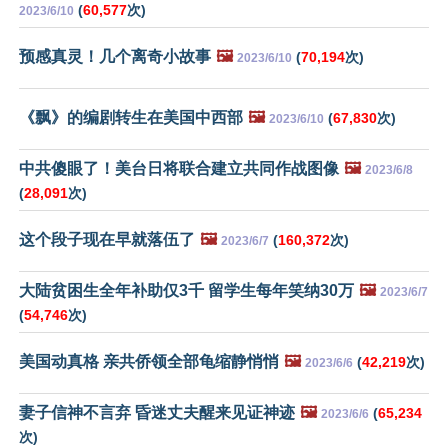
(
60,577
次)
2023/6/10
预感真灵！几个离奇小故事
🖼️
(
70,194
次)
2023/6/10
《飘》的编剧转生在美国中西部
🖼️
(
67,830
次)
2023/6/10
中共傻眼了！美台日将联合建立共同作战图像
🖼️
2023/6/8
(
28,091
次)
这个段子现在早就落伍了
🖼️
(
160,372
次)
2023/6/7
大陆贫困生全年补助仅3千 留学生每年笑纳30万
🖼️
2023/6/7
(
54,746
次)
美国动真格 亲共侨领全部龟缩静悄悄
🖼️
(
42,219
次)
2023/6/6
妻子信神不言弃 昏迷丈夫醒来见证神迹
🖼️
(
65,234
2023/6/6
次)