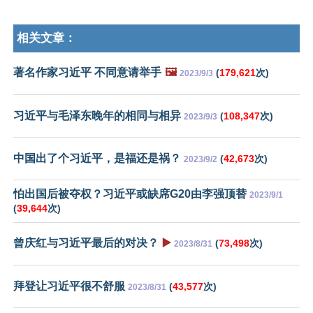
相关文章：
著名作家习近平 不同意请举手
🖼️
(
179,621
次)
2023/9/3
习近平与毛泽东晚年的相同与相异
(
108,347
次)
2023/9/3
中国出了个习近平，是福还是祸？
(
42,673
次)
2023/9/2
怕出国后被夺权？习近平或缺席G20由李强顶替
2023/9/1
(
39,644
次)
曾庆红与习近平最后的对决？
▶️
(
73,498
次)
2023/8/31
拜登让习近平很不舒服
(
43,577
次)
2023/8/31