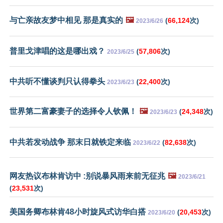
与亡亲故友梦中相见 那是真实的
🖼️
(
66,124
次)
2023/6/26
普里戈津唱的这是哪出戏？
(
57,806
次)
2023/6/25
中共听不懂谈判只认得拳头
(
22,400
次)
2023/6/23
世界第二富豪妻子的选择令人钦佩！
🖼️
(
24,348
次)
2023/6/23
中共若发动战争 那末日就铁定来临
(
82,638
次)
2023/6/22
网友热议布林肯访中 :别说暴风雨来前无征兆
🖼️
2023/6/21
(
23,531
次)
美国务卿布林肯48小时旋风式访华白搭
(
20,453
次)
2023/6/20