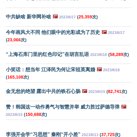
中共缺啥 新华网补啥
🖼️
(
25,359
次)
2023/6/17
今年画风大不同 他们眼中的光彩成为了历史
🖼️
2023/6/17
(
23,066
次)
“上海石库门里的红色印记”在胡言乱语
(
58,289
次)
2023/6/16
小笑话：想当年 江泽民为何让宋祖英离婚
🖼️
2023/6/16
(
165,108
次)
金无怠的绝望 露出中共的铁石心肠
🖼️
(
82,741
次)
2023/6/15
赞！韩国这一动作勇气与智慧并举 威力胜过萨德导弹
🖼️
(
150,688
次)
2023/6/15
李强开会学“习思想” 秦刚“开小差”
(
37,725
次)
2023/6/13