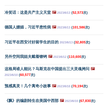
冷笑话：这是共产主义天堂
🖼️
(
52,573
次)
2023/6/13
德国人嫖娼，习近平患性病
🖼️
(
101,586
次)
2023/6/13
习近平在西安讨好留学生的目的
(
32,805
次)
2023/6/13
另外空间我姐夫戴着镣铐
🖼️
(
110,600
次)
2023/6/12
这格局谁人能比？马斯克在中国提出三大灵魂拷问
🖼️
(
60,577
次)
2023/6/10
预感真灵！几个离奇小故事
🖼️
(
70,194
次)
2023/6/10
《飘》的编剧转生在美国中西部
🖼️
(
67,830
次)
2023/6/10