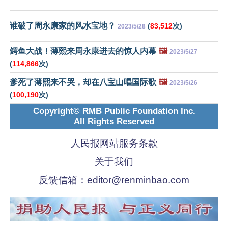
谁破了周永康家的风水宝地？
(
83,512
次)
2023/5/28
鳄鱼大战！薄熙来周永康进去的惊人内幕
🖼️
2023/5/27
(
114,866
次)
爹死了薄熙来不哭，却在八宝山唱国际歌
🖼️
2023/5/26
(
100,190
次)
Copyright© RMB Public Foundation Inc.
All Rights Reserved
人民报网站服务条款
关于我们
反馈信箱：
editor@renminbao.com