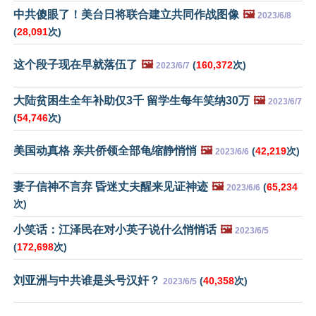
中共傻眼了！美台日将联合建立共同作战图像
🖼️
2023/6/8
(
28,091
次)
这个段子现在早就落伍了
🖼️
(
160,372
次)
2023/6/7
大陆贫困生全年补助仅3千 留学生每年笑纳30万
🖼️
2023/6/7
(
54,746
次)
美国动真格 亲共侨领全部龟缩静悄悄
🖼️
(
42,219
次)
2023/6/6
妻子信神不言弃 昏迷丈夫醒来见证神迹
🖼️
(
65,234
2023/6/6
次)
小笑话：江泽民在对小英子说什么悄悄话
🖼️
2023/6/5
(
172,698
次)
刘亚洲与中共谁是头号汉奸？
(
40,358
次)
2023/6/5