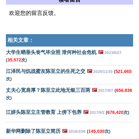
欢迎您的留言反馈。
相关文章：
大学生晒垂头丧气毕业照 泄何种社会危机
🖼️
2023/6/27
(
35,572
次)
江泽民与炕战蜜友陈至立的生死之交
🖼️
(
521,665
2020/11/30
次)
丈夫心宽肩厚？陈至立此地无银三百两
🖼️
(
656,836
2017/9/7
次)
江姘头陈至立主管教育 上傍下包养
🖼️
(
676,420
次)
2017/9/2
新华网删除了陈至立简历
🖼️
(
145,030
次)
2016/10/6