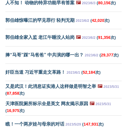
人不知！ 动物的特异功能早有答案
🖼️
(
80,156
次)
2023/6/3
郭伯雄惊曝江的罕见罪行 轻判无期
(
42,020
次)
2023/6/2
郭伯雄全家入监 老江午睡没人站岗
🖼️
(
91,356
次)
2023/6/2
捧“马哥”踩“马爸爸” 中共演的哪一出？
(
29,377
次)
2023/6/2
奸臣当道 习近平重走文革路！
(
52,184
次)
2023/6/1
又是武汉！此消息证实港人这样做是明智之举
🖼️
2023/5/31
(
87,858
次)
天津医院厕所标示全是英文 网友揭示原因
🖼️
2023/5/31
(
16,975
次)
瞧！一个两岁娃与母亲的对话
(
147,931
次)
2023/5/29