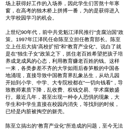
场上获得好工作的入场券，因此学生们苦熬十年寒
窗，在高考的独木桥上拼搏一番，为的是获得进入
大学校园学习的机会。

上世纪90年代，前中共党魁江泽民推行“贪腐治国”政
策。1997年江泽民任命陈至立担任教育部长。陈至
立上任后大搞“高校扩招”和“教育产业化”。说白了就
是在“独生子女”政策之下，抓住老百姓希望把孩子培
养成龙成凤的心态，利用教育赚老百姓的钱。这样
一来，各类参差不齐的大学如雨后春笋般的中国各
地涌现，直接导致中国教育界乱象丛生，从幼儿园
开始到小学、中学、大专院校都在“一切向钱看”，导
致教师素质下降，乱收费、权钱交易、学术腐败盛
行。最近几年，甚至出现一种令人恐惧的现象，大
学生和中学生直接在校园内消失，等找到的时候，
已经是内脏被掏空的躯壳。

陈至立搞出的“教育产业化”所造成的问题，至今无法