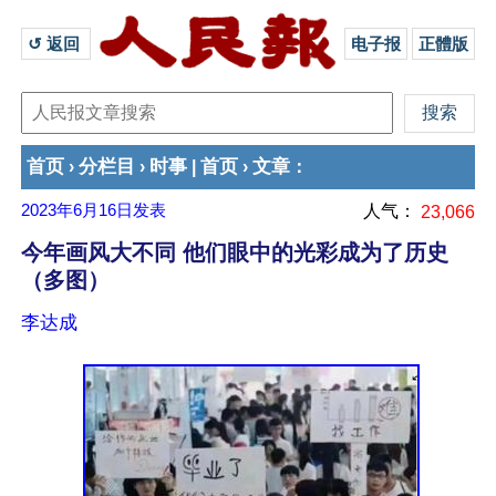
↺ 返回 
电子报
正體版
首页
分栏目
时事
首页
文章
›
›
|
›
：
2023年6月16日
发表
人气：
23,066
今年画风大不同 他们眼中的光彩成为了历史
（多图）
李达成