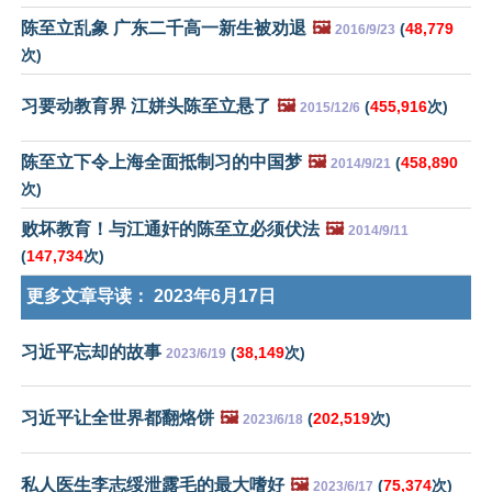
陈至立乱象 广东二千高一新生被劝退
🖼️
(
48,779
2016/9/23
次)
习要动教育界 江姘头陈至立悬了
🖼️
(
455,916
次)
2015/12/6
陈至立下令上海全面抵制习的中国梦
🖼️
(
458,890
2014/9/21
次)
败坏教育！与江通奸的陈至立必须伏法
🖼️
2014/9/11
(
147,734
次)
更多文章导读：
2023年6月17日
习近平忘却的故事
(
38,149
次)
2023/6/19
习近平让全世界都翻烙饼
🖼️
(
202,519
次)
2023/6/18
私人医生李志绥泄露毛的最大嗜好
🖼️
(
75,374
次)
2023/6/17