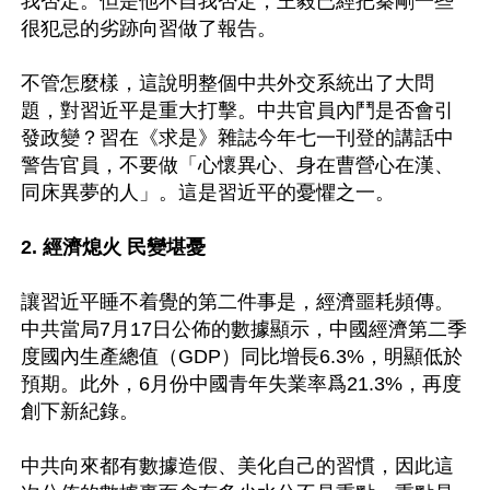
我否定。但是他不自我否定，王毅已經把秦剛一些
很犯忌的劣跡向習做了報告。

不管怎麼樣，這說明整個中共外交系統出了大問
題，對習近平是重大打擊。中共官員內鬥是否會引
發政變？習在《求是》雜誌今年七一刊登的講話中
警告官員，不要做「心懷異心、身在曹營心在漢、
同床異夢的人」。這是習近平的憂懼之一。

2. 經濟熄火 民變堪憂
讓習近平睡不着覺的第二件事是，經濟噩耗頻傳。
中共當局7月17日公佈的數據顯示，中國經濟第二季
度國內生產總值（GDP）同比增長6.3%，明顯低於
預期。此外，6月份中國青年失業率爲21.3%，再度
創下新紀錄。

中共向來都有數據造假、美化自己的習慣，因此這