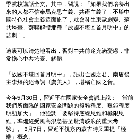
季黨校講話全文。其中，習說：「如果我們培養出
來的人都不信奉馬克思主義、共產主義了，不舉中
國特色社會主義這面旗了，就會發生東歐劇變、蘇
共垮臺、蘇聯解體那種『故國不堪回首月明中』的
悲劇！」

這裏可以清楚地看出，習對中共前途充滿憂慮，非
常擔心中共垮臺、解體。

「故國不堪回首月明中」，語出亡國之君、南唐後
主李煜的絕命詞《虞美人》，堪稱亡國之音。

今年5月30日，習近平在國家安全會議上說：「當前
我們所面臨的國家安全問題的複雜程度、艱鉅程度
明顯加大」，他強調「要堅持底線思維和極限思
維，準備經受風高浪急甚至驚濤駭浪的重大考
驗」。 6月7日，習近平視察內蒙古時又重提「極
端」概念。
