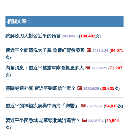
相關文章：
試解賒刀人對習近平的預言
(
184,402
次)
2023/9/25
習近平全面清洗太子黨 曾慶紅背後發難
🖼️
(
94,075
2023/9/25
次)
內幕消息：習近平整肅軍隊會抓更多人
🖼️
(
71,207
2023/9/25
次)
靈隱寺迎外賓 習近平到底信什麼？
🖼️
(
39,635
次)
2023/9/25
習近平的神祕疾病與中南海「御醫」
🖼️
(
94,016
次)
2023/9/24
習近平坐困愁城 老軍頭北戴河逼宮？
🖼️
(
40,504
2023/9/24
次)