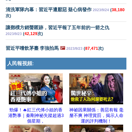
清洗軍隊內幕：習近平遭厭惡 疑心病發作
(
38,180
2023/9/24
次)
讓鄧樸方銷聲匿跡，習近平報了五年前的一箭之仇
(
42,129
次)
2023/9/23
習近平嗜飲茅臺 李強拍馬
🖼️
(
87,471
次)
2023/9/23
人民報視頻:
勁爆！🔥紅三代傅小姐的香
神祕因果關係：善惡有報 毫
港艷事｜秦剛神祕失蹤超過3
釐不爽 神理賞罰，揭示人命
個星期，
運的評判機制！