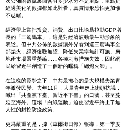
次公佈的數據裏面含有多少水分不是重點，重點是
經過美化的數據都如此難看，真實情形恐怕更加慘
不忍睹。

經濟學上常把投資、消費、出口比喻爲拉動GDP增
長的「三駕馬車」，這是對經濟波動最生動形象的
表述。但中共公佈的數據讓外界看到這三駕馬車全
部熄火，經濟復甦無望、降低失業率無計可施、房
地產市場嚴重萎縮……各種刺激措施失效，因此網
民給習近平創造了一個新的暱稱「總熄火師」。

在這樣的形勢之下，中共最擔心的是大規模失業青
年激發民變。去年11月，大量青年走上街頭抗議，
喊出「共產黨下臺、習近平下臺」的口號，甚至蔓
延至海外。這場「白紙運動」迫使習近平終止了無
人性的封控防疫政策。

更爲嚴重的是，據《華爾街日報》報導，第一季度