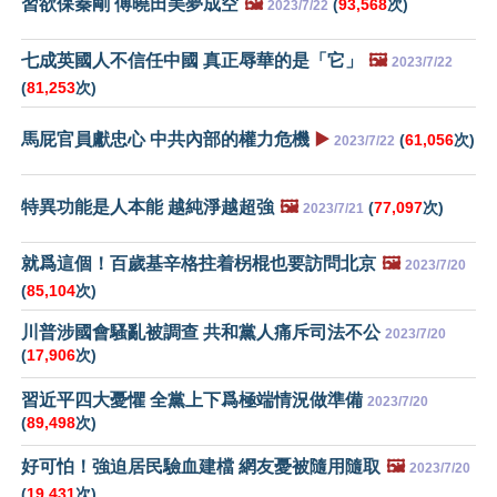
習欲保秦剛 傅曉田美夢成空
🖼️
(
93,568
次)
2023/7/22
七成英國人不信任中國 真正辱華的是「它」
🖼️
2023/7/22
(
81,253
次)
馬屁官員獻忠心 中共內部的權力危機
▶️
(
61,056
次)
2023/7/22
特異功能是人本能 越純淨越超強
🖼️
(
77,097
次)
2023/7/21
就爲這個！百歲基辛格拄着柺棍也要訪問北京
🖼️
2023/7/20
(
85,104
次)
川普涉國會騷亂被調查 共和黨人痛斥司法不公
2023/7/20
(
17,906
次)
習近平四大憂懼 全黨上下爲極端情況做準備
2023/7/20
(
89,498
次)
好可怕！強迫居民驗血建檔 網友憂被隨用隨取
🖼️
2023/7/20
(
19,431
次)