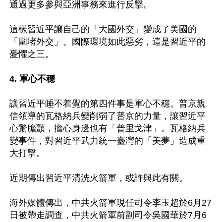
通過更多參與亞洲事務來進行反擊。

這樣習近平讓自己的「大國外交」變成了美國的
「圍堵外交」。國際環境如此惡劣，這是習近平的
憂懼之三。

4. 軍心不穩 
讓習近平睡不着覺的第四件事是軍心不穩。普京親
信領導的瓦格納兵變削弱了普京的力量，讓習近平
心驚膽顫，擔心身邊也有「普里戈津」。瓦格納兵
變事件，對習近平武力統一臺灣的「美夢」造成重
大打擊。

近期傳出習近平清洗火箭軍，或許與此有關。

海外媒體傳出，中共火箭軍現任司令李玉超於6月27
日被帶走調查，中共火箭軍前副司令吳國華於7月6