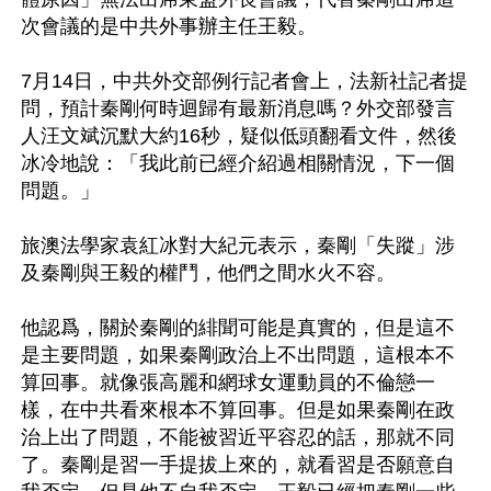
次會議的是中共外事辦主任王毅。

7月14日，中共外交部例行記者會上，法新社記者提
問，預計秦剛何時迴歸有最新消息嗎？外交部發言
人汪文斌沉默大約16秒，疑似低頭翻看文件，然後
冰冷地說：「我此前已經介紹過相關情況，下一個
問題。」

旅澳法學家袁紅冰對大紀元表示，秦剛「失蹤」涉
及秦剛與王毅的權鬥，他們之間水火不容。

他認爲，關於秦剛的緋聞可能是真實的，但是這不
是主要問題，如果秦剛政治上不出問題，這根本不
算回事。就像張高麗和網球女運動員的不倫戀一
樣，在中共看來根本不算回事。但是如果秦剛在政
治上出了問題，不能被習近平容忍的話，那就不同
了。秦剛是習一手提拔上來的，就看習是否願意自