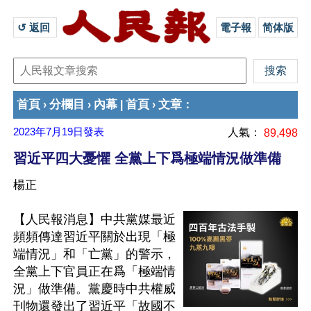
↺ 返回 
電子報
简体版
首頁
分欄目
內幕
首頁
文章
›
›
|
›
：
2023年7月19日
發表
人氣：
89,498
習近平四大憂懼 全黨上下爲極端情況做準備
楊正
【人民報消息】中共黨媒最近
頻頻傳達習近平關於出現「極
端情況」和「亡黨」的警示，
全黨上下官員正在爲「極端情
況」做準備。黨慶時中共權威
刊物還發出了習近平「故國不