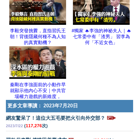
李毅突發挑釁，直指習氏王
#獨家 🔥李強的神祕夫人｜🔥
朝！背後隱藏何種不為人知
七常委中有「渣男」 習李為
的真實動機？
何「不近女色」
秦剛在李強面前的小動作早
就顯示他內心不安｜中共官
場權力遊戲的新維度，
更多文章導讀：
2023年7月20日
網友驚呆了！這位大五毛要把火引向外交部？
🖼️▶️
(
117,276
次)
2023/7/22