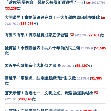
「趁你弱 要你命」習總又被俄爹狠狠捅了一刀
🖼️
2023/7/10
(
33,238
次)
大開眼界！韋伯望遠鏡完成了一大創舉的原因就在於此
🖼️
(
138,086
次)
2023/7/10
有因即有果！流浪貓竟成家庭保健醫
🖼️
(
72,431
次)
2023/7/9
扯褲襠！余茂春發表中共八十年前的民主頌
(
51,585
2023/7/6
次)
習近平和隋煬帝七大相似之處 📝
(
59,130
次)
2023/7/4
習近平「兩板虎」註定讓新經濟計劃失敗
(
31,385
2023/7/4
次)
蒼天示警！香港七一「文明之光」暴斃 誰還裝糊塗
🖼️
(
208,146
次)
2023/7/3
小笑話：左起第三位是江澤民同志
(
148,967
次)