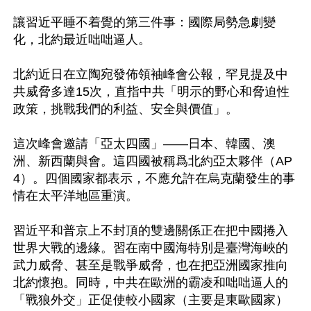
讓習近平睡不着覺的第三件事：國際局勢急劇變
化，北約最近咄咄逼人。

北約近日在立陶宛發佈領袖峰會公報，罕見提及中
共威脅多達15次，直指中共「明示的野心和脅迫性
政策，挑戰我們的利益、安全與價值」。

這次峰會邀請「亞太四國」——日本、韓國、澳
洲、新西蘭與會。這四國被稱爲北約亞太夥伴（AP
4）。四個國家都表示，不應允許在烏克蘭發生的事
情在太平洋地區重演。

習近平和普京上不封頂的雙邊關係正在把中國捲入
世界大戰的邊緣。習在南中國海特別是臺灣海峽的
武力威脅、甚至是戰爭威脅，也在把亞洲國家推向
北約懷抱。同時，中共在歐洲的霸凌和咄咄逼人的
「戰狼外交」正促使較小國家（主要是東歐國家）