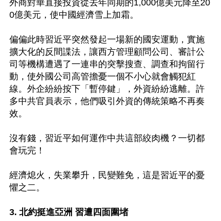
外商對華直接投資從去年同期的1,000億美元降至20
0億美元，使中國經濟雪上加霜。

偏偏此時習近平突然發起一場新的國安運動，實施
擴大化的反間諜法，讓西方管理顧問公司、審計公
司等機構遭遇了一連串的突擊搜查、調查和拘留行
動，使外國公司高管擔憂一個不小心就會觸犯紅
線。外企紛紛按下「暫停鍵」，外資紛紛逃離。許
多中共官員表示，他們吸引外資的傳統策略不再奏
效。

沒有錢，習近平如何運作中共這部絞肉機？一切都
會玩完！

經濟熄火，失業攀升，民變難免，這是習近平的憂
懼之二。

3. 北約挺進亞洲 習遭四面圍堵