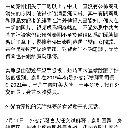
由於秦剛消失了三週以上，中共一直沒有公佈秦剛
消失的原因，使得小道消息滿天飛。其中有關秦剛
和鳳凰女記者的緋聞在海外傳得人盡皆知。倆人在
一起的照片、視頻成爲網絡熱點。不過熟悉中共內
幕的評論家們都預料秦剛不至於僅僅因爲緋聞就被
習近平拿下，緊接着傳出秦剛遭遇了雙面女間諜、
甚至是秦剛有政治問題、對習近平不夠忠誠，等等
傳聞也在網絡廣爲流傳。

秦剛是由習近平親手提拔，短時間內連續跳躍了好
幾個級別。秦剛在2015年仍是外交部禮拜司司長，
到2021年，已是中國駐美大使，一年多後，接任外
交部長，身兼國務委員。

外界看秦剛的笑話就等於看習近平的笑話。

7月11日，外交部發言人汪文斌解釋，秦剛因爲「身
體原因」無法出席東盟外長會議，代替秦剛出席這