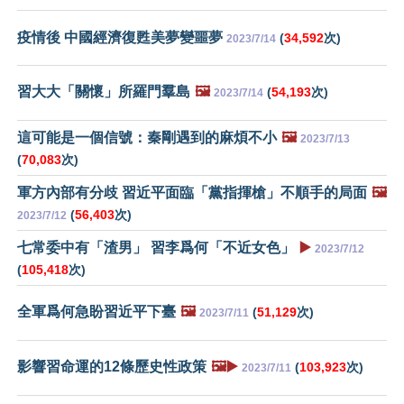
疫情後 中國經濟復甦美夢變噩夢
(
34,592
次)
2023/7/14
習大大「關懷」所羅門羣島
🖼️
(
54,193
次)
2023/7/14
這可能是一個信號：秦剛遇到的麻煩不小
🖼️
2023/7/13
(
70,083
次)
軍方內部有分歧 習近平面臨「黨指揮槍」不順手的局面
🖼️
(
56,403
次)
2023/7/12
七常委中有「渣男」 習李爲何「不近女色」
▶️
2023/7/12
(
105,418
次)
全軍爲何急盼習近平下臺
🖼️
(
51,129
次)
2023/7/11
影響習命運的12條歷史性政策
🖼️▶️
(
103,923
次)
2023/7/11