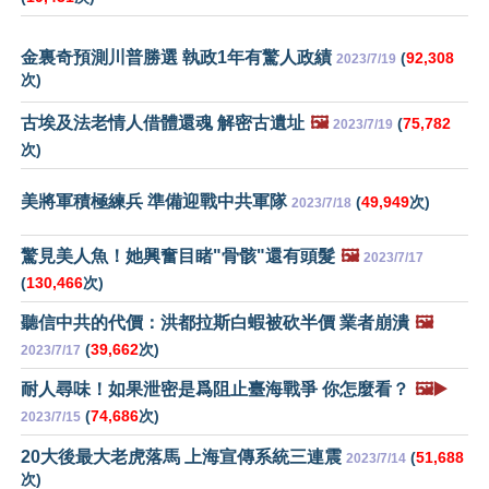
金裏奇預測川普勝選 執政1年有驚人政績
(
92,308
2023/7/19
次)
古埃及法老情人借體還魂 解密古遺址
🖼️
(
75,782
2023/7/19
次)
美將軍積極練兵 準備迎戰中共軍隊
(
49,949
次)
2023/7/18
驚見美人魚！她興奮目睹"骨骸"還有頭髮
🖼️
2023/7/17
(
130,466
次)
聽信中共的代價：洪都拉斯白蝦被砍半價 業者崩潰
🖼️
(
39,662
次)
2023/7/17
耐人尋味！如果泄密是爲阻止臺海戰爭 你怎麼看？
🖼️▶️
(
74,686
次)
2023/7/15
20大後最大老虎落馬 上海宣傳系統三連震
(
51,688
2023/7/14
次)