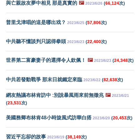
與亡親故友夢中相見 那是真實的
🖼️
(
66,124
次)
2023/6/26
普里戈津唱的這是哪出戏？
(
57,806
次)
2023/6/25
中共聽不懂談判只認得拳頭
(
22,400
次)
2023/6/23
世界第二富豪妻子的選擇令人欽佩！
🖼️
(
24,348
次)
2023/6/23
中共若發動戰爭 那末日就鐵定來臨
(
82,638
次)
2023/6/22
網友熱議布林肯訪中 :別說暴風雨來前無徵兆
🖼️
2023/6/21
(
23,531
次)
美國務卿布林肯48小時旋風式訪華白搭
(
20,453
次)
2023/6/20
習近平忘卻的故事
(
38,149
次)
2023/6/19