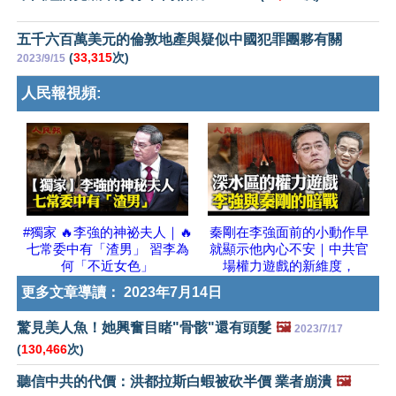
五千六百萬美元的倫敦地產與疑似中國犯罪團夥有關
(
33,315
次)
2023/9/15
人民報視頻:
#獨家 🔥李強的神祕夫人｜🔥
秦剛在李強面前的小動作早
七常委中有「渣男」 習李為
就顯示他內心不安｜中共官
何「不近女色」
場權力遊戲的新維度，
更多文章導讀：
2023年7月14日
驚見美人魚！她興奮目睹"骨骸"還有頭髮
🖼️
2023/7/17
(
130,466
次)
聽信中共的代價：洪都拉斯白蝦被砍半價 業者崩潰
🖼️