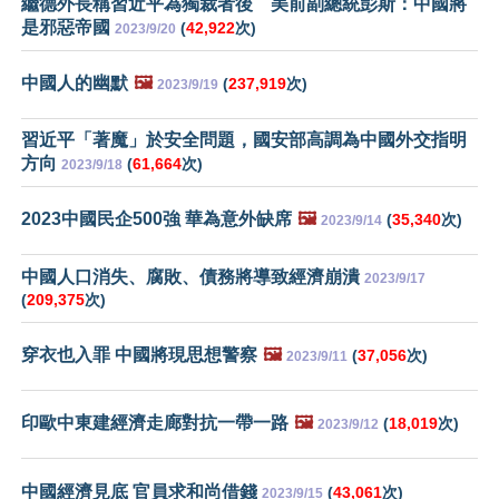
繼德外長稱習近平為獨裁者後 美前副總統彭斯：中國將
是邪惡帝國
(
42,922
次)
2023/9/20
中國人的幽默
🖼️
(
237,919
次)
2023/9/19
習近平「著魔」於安全問題，國安部高調為中國外交指明
方向
(
61,664
次)
2023/9/18
2023中國民企500強 華為意外缺席
🖼️
(
35,340
次)
2023/9/14
中國人口消失、腐敗、債務將導致經濟崩潰
2023/9/17
(
209,375
次)
穿衣也入罪 中國將現思想警察
🖼️
(
37,056
次)
2023/9/11
印歐中東建經濟走廊對抗一帶一路
🖼️
(
18,019
次)
2023/9/12
中國經濟見底 官員求和尚借錢
(
43,061
次)
2023/9/15