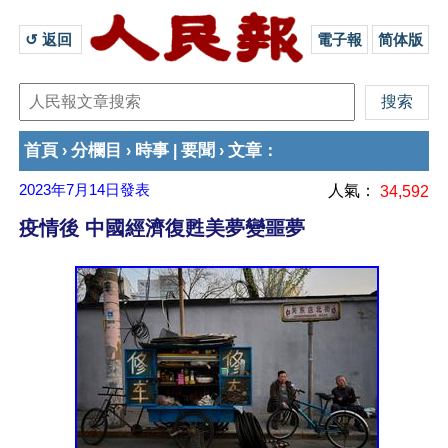
↺ 返回 
電子報
简体版
首頁
分欄目
時事
要聞
文章
›
›
|
›
：
2023年7月14日
發表
人氣：
34,592
疫情後 中國經濟復甦美夢變噩夢