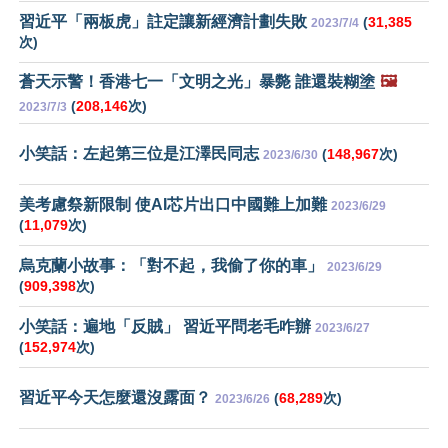
習近平「兩板虎」註定讓新經濟計劃失敗
(
31,385
2023/7/4
次)
蒼天示警！香港七一「文明之光」暴斃 誰還裝糊塗
🖼️
(
208,146
次)
2023/7/3
小笑話：左起第三位是江澤民同志
(
148,967
次)
2023/6/30
美考慮祭新限制 使AI芯片出口中國難上加難
2023/6/29
(
11,079
次)
烏克蘭小故事：「對不起，我偷了你的車」
2023/6/29
(
909,398
次)
小笑話：遍地「反賊」 習近平問老毛咋辦
2023/6/27
(
152,974
次)
習近平今天怎麼還沒露面？
(
68,289
次)
2023/6/26