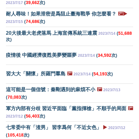
(
39,662
次)
2023/7/17
耐人尋味！如果泄密是爲阻止臺海戰爭 你怎麼看？
🖼️▶️
(
74,686
次)
2023/7/15
20大後最大老虎落馬 上海宣傳系統三連震
(
51,688
2023/7/14
次)
疫情後 中國經濟復甦美夢變噩夢
(
34,592
次)
2023/7/14
習大大「關懷」所羅門羣島
🖼️
(
54,193
次)
2023/7/14
這可能是一個信號：秦剛遇到的麻煩不小
🖼️
2023/7/13
(
70,083
次)
軍方內部有分歧 習近平面臨「黨指揮槍」不順手的局面
🖼️
(
56,403
次)
2023/7/12
七常委中有「渣男」 習李爲何「不近女色」
▶️
2023/7/12
(
105,418
次)