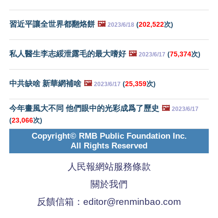
習近平讓全世界都翻烙餅
🖼️
(
202,522
次)
2023/6/18
私人醫生李志綏泄露毛的最大嗜好
🖼️
(
75,374
次)
2023/6/17
中共缺啥 新華網補啥
🖼️
(
25,359
次)
2023/6/17
今年畫風大不同 他們眼中的光彩成爲了歷史
🖼️
2023/6/17
(
23,066
次)
Copyright© RMB Public Foundation Inc.
All Rights Reserved
人民報網站服務條款
關於我們
反饋信箱：
editor@renminbao.com