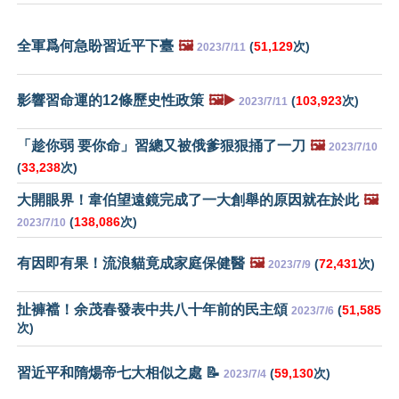
全軍爲何急盼習近平下臺
🖼️
(
51,129
次)
2023/7/11
影響習命運的12條歷史性政策
🖼️▶️
(
103,923
次)
2023/7/11
「趁你弱 要你命」習總又被俄爹狠狠捅了一刀
🖼️
2023/7/10
(
33,238
次)
大開眼界！韋伯望遠鏡完成了一大創舉的原因就在於此
🖼️
(
138,086
次)
2023/7/10
有因即有果！流浪貓竟成家庭保健醫
🖼️
(
72,431
次)
2023/7/9
扯褲襠！余茂春發表中共八十年前的民主頌
(
51,585
2023/7/6
次)
習近平和隋煬帝七大相似之處 📝
(
59,130
次)
2023/7/4