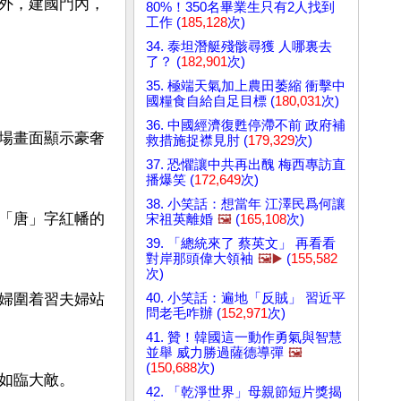
外，建國門內，
80%！350名畢業生只有2人找到
工作 (
185,128
次)
34. 泰坦潛艇殘骸尋獲 人哪裏去
了？ (
182,901
次)
35. 極端天氣加上農田萎縮 衝擊中
國糧食自給自足目標 (
180,031
次)
36. 中國經濟復甦停滯不前 政府補
場畫面顯示豪奢
救措施捉襟見肘 (
179,329
次)
37. 恐懼讓中共再出醜 梅西專訪直
播爆笑 (
172,649
次)
38. 小笑話：想當年 江澤民爲何讓
「唐」字紅幡的
宋祖英離婚
🖼️
(
165,108
次)
39. 「總統來了 蔡英文」 再看看
對岸那頭偉大領袖
🖼️▶️
(
155,582
次)
40. 小笑話：遍地「反賊」 習近平
婦圍着習夫婦站
問老毛咋辦 (
152,971
次)
41. 贊！韓國這一動作勇氣與智慧
並舉 威力勝過薩德導彈
🖼️
(
150,688
次)
如臨大敵。

42. 「乾淨世界」母親節短片獎揭