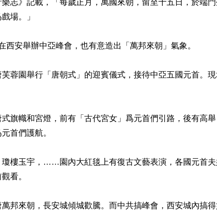
音樂志》記載，「每歲正月，萬國來朝，留至十五日，於端門
戲場。」

在西安舉辦中亞峰會，也有意造出「萬邦來朝」氣象。

唐芙蓉園舉行「唐朝式」的迎賓儀式，接待中亞五國元首。現
唐式旗幟和宮燈，前有「古代宮女」爲元首們引路，後有高舉
元首們護航。

，瓊樓玉宇，……園內大紅毯上有復古文藝表演，各國元首夫
觀看。

唐萬邦來朝，長安城傾城歡騰。而中共搞峰會，西安城內搞得