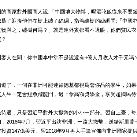
國的商家對外國商人說:「中國地大物博，喝酒吃飯從來不要
都爲了迎接他們在樹上纏了絲綢，指着纏樹的絲綢問:「中國
此物與之，纏樹何爲？」就是連外賓都看不過眼，你們貧民衣
？

國客人在問：你中國李中堂不是說還有6億人月收入才千元嗎
知道了，一個在非洲可能連肯德基都視爲奢侈品的學生，如果
其人生一定會鯉魚躍龍門，過上拿高額獎學金，享受超國民待
民待遇，只是習近平對外大撒幣的小小一部分。習自上臺，每
，2018年7月，習近平出訪非洲，一路大撒幣，送給斯里蘭
投資147億美元。習2018年9月再大手筆宣佈向非洲國家提供