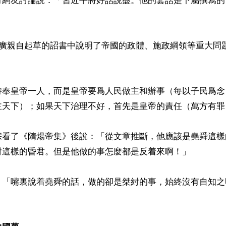
有網友討論說：「習近平將好話說盡。他的套話是下屬撰寫的
楊廣親自起草的詔書中說明了帝國的政體、施政綱領等重大問
侍奉皇帝一人，而是皇帝要爲人民做主和辦事（每以子民爲念
主天下）；如果天下治理不好，首先是皇帝的責任（萬方有罪
宗看了《隋煬帝集》後說：「從文章推斷，他應該是堯舜這樣
紂這樣的昏君。但是他做的事怎麼都是反着來啊！」

：「嘴裏說着堯舜的話，做的卻是桀紂的事，始終沒有自知之