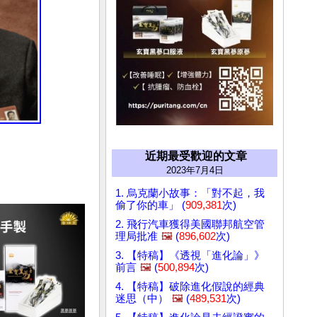
近期最受歡迎的文章
2023年7月4日
1. 烏克蘭小故事：「對不起，我
偷了你的車」 (
909,381
次)
2. 飛行汽車獲得美國聯邦航空管
理局批准
🖼️
(
896,602
次)
3. 【特稿】《透視「進化論」》
前言
🖼️
(
500,894
次)
4. 【特稿】破除進化假說的經典
迷思（中）
🖼️
(
489,531
次)