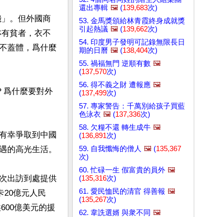
還出專輯
🖼️
(
139,683
次)
錢」。但外國商
53. 金馬獎頒給林青霞終身成就獎
引起熱議
🖼️
(
139,662
次)
亦有貧者，衣不
54. 印度男子發明可記錄無限長日
不蓋體，爲什麼
期的日曆
🖼️
(
138,404
次)
55. 禍福無門 逆順有數
🖼️
(
137,570
次)
56. 得不義之財 遭報應
🖼️
？爲什麼要對外
(
137,499
次)
57. 專家警告：千萬別給孩子買藍
色泳衣
🖼️
(
137,336
次)
58. 欠糧不還 轉生成牛
🖼️
有幸爭取到中國
(
136,891
次)
59. 自我懺悔的僧人
🖼️
(
135,367
遇的高光生活。

次)
60. 忙碌一生 假富貴的員外
🖼️
次出訪到處提供
(
135,316
次)
61. 愛民恤民的清官 得善報
🖼️
卡20億元人民
(
135,267
次)
600億美元的援
62. 韋詵選婿 與衆不同
🖼️