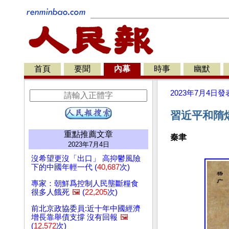
首頁
要聞
內幕
時事
幽默
2023年7月4日
發
習近平和隋
重點推薦文章
秦聿
2023年7月4日
沒希望更沒「出口」 高抑鬱風險
下的中國年輕一代 (
40,687
次)
專家：朝鮮爲控制人民壟斷糧食
很多人餓死
🖼️
(
22,205
次)
前北京政協委員:近十年中國經濟
增長靠舉債支撐 沒有回報
🖼️
(
12,572
次)