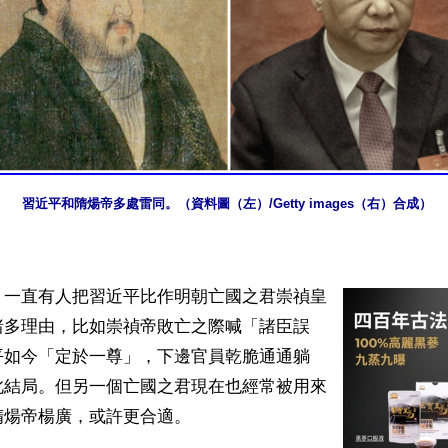
習近平和隋煬帝多處雷同。（資料圖（左）/Getty images（右）合成）
】一直有人把習近平比作明朝亡國之君崇禎皇
諸多理由，比如崇禎帝敗亡之際喊「諸臣誤
平如今「定於一尊」，下邊官員乾脆通通躺
此結局。但另一個亡國之君現在也經常被用來
煬帝楊廣，或許更合適。
