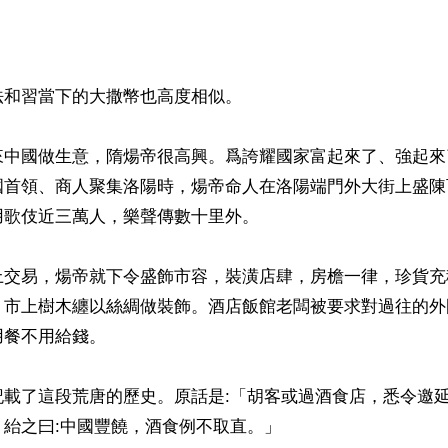
和習當下的大撒幣也高度相似。

來中國做生意，隋煬帝很高興。爲誇耀國家富起來了、強起來
國首領、商人聚集洛陽時，煬帝命人在洛陽端門外大街上盛陳
歌伎近三萬人，樂聲傳數十里外。

上交易，煬帝就下令盛飾市容，裝潢店肆，房檐一律，珍貨充
，市上樹木纏以絲綢做裝飾。酒店飯館老闆被要求對過往的外
餐不用給錢。

記載了這段荒唐的歷史。原話是:「胡客或過酒食店，悉令邀
紿之曰:中國豐饒，酒食例不取直。」
