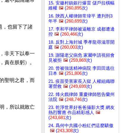
，還不如隋煬帝
15. 安徽村鎮銀行爆雷 儲戶拉橫幅
維權
🖼️
(
260,895
次)
16. 陝西人權律師常瑋平 遭判刑3
年半
🖼️
(
260,699
次)
題，也留下了諸
17. 李和平律師被逼離京 成都遭邊
控
🖼️
(
260,466
次)
18. 反對上海封城 季孝龍尋滋罪開
庭
🖼️
(
260,003
次)
，非天下以奉一
19. 謝陽老父病危 家屬申請視頻會
見被拒
🖼️
(
259,869
次)
，責在朕躬）。

20. 曾被強送精神病院 李田田逃往
日本
🖼️
(
251,806
次)
的聖明之君，而
21. 疫苗受害家長入獄 人權組織聯
署營救
🖼️
(
249,699
次)
22. 烽火戲律師 重慶律師怒告蘭州
法院
🖼️
(
248,746
次)
明，所以就敗亡
23. 乾淨世界好爸爸攝影大獎 網友
熱烈響應 作品精彩感人
🖼️
(
243,681
次)
24. 爲何中共國小粉紅們這麼驕傲
🖼️
(
243,308
次)