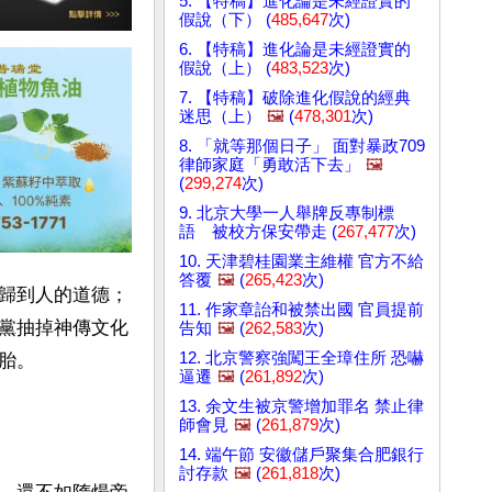
5. 【特稿】進化論是未經證實的
假說（下） (
485,647
次)
6. 【特稿】進化論是未經證實的
假說（上） (
483,523
次)
7. 【特稿】破除進化假說的經典
迷思（上）
🖼️
(
478,301
次)
8. 「就等那個日子」 面對暴政709
律師家庭「勇敢活下去」
🖼️
(
299,274
次)
9. 北京大學一人舉牌反專制標
語 被校方保安帶走 (
267,477
次)
10. 天津碧桂園業主維權 官方不給
答覆
🖼️
(
265,423
次)
歸到人的道德；
11. 作家章詒和被禁出國 官員提前
黨抽掉神傳文化
告知
🖼️
(
262,583
次)
12. 北京警察強闖王全璋住所 恐嚇
。

逼遷
🖼️
(
261,892
次)
13. 余文生被京警增加罪名 禁止律
師會見
🖼️
(
261,879
次)
14. 端午節 安徽儲戶聚集合肥銀行
討存款
🖼️
(
261,818
次)