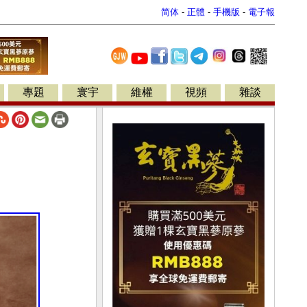
简体
-
正體
-
手機版
-
電子報
專題
寰宇
維權
視頻
雜談