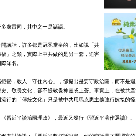
多處雷同，其中之一是話語。

公開講話，許多都是冠冕堂皇的，比如說「共
幸福」之類，實際上中共做的是另一套，迫害
際知名。

腐拒變，教人「守住內心」，卻提出是要守政治關，而不是迴
歷史、敬畏文化，卻不提敬畏神靈或上蒼。事實上，在被共產
國流行的「傳統文化」只是被中共用馬克思主義強行嫁接的怪胎
了《習近平談治國理政》，最近又發行《習近平著作選讀》。
