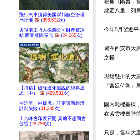
根據《隋書．
綿亙八里，列爲
飛行汽車獲得美國聯邦航空管理
局批准
🖼️
(
896,602
次)
今年5月習近平
央視前主持人楊瀾公司財產被凍
結 商業版圖曝光
🖼️
(
24,065
次)
習在西安市大
之極：

現場懸掛的大
「宮廷侍衛」爲
【特稿】破除進化假說的經典迷
思（中）
🖼️
(
489,531
次)
習近平「兩板虎」註定讓新經濟
園內雕樑畫棟
計劃失敗 (
31,385
次)
在紫雲樓臺階前
上合峰會印度召開 莫迪不想面會
普習 (
29,796
次)
只是，當年大