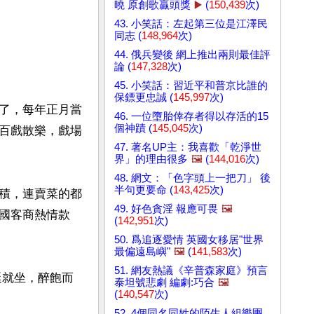
曉 原創歌贏頭獎
▶️
(
150,439
次)
43. 小笑話：左起第三位是江澤民
同志 (
148,964
次)
44. 俄兵變後 網上推出兩則最佳評
論 (
147,328
次)
45. 小笑話：習近平和普京比誰的
保鏢更忠誠 (
145,997
次)
了，每年正月當
46. 一位墮胎倖存者得以存活的15
個神蹟 (
145,045
次)
百戲散樂，戲場
47. 著名UP主：我喜歡「乾淨世
界」的理由很多
🖼️
(
144,016
次)
48. 網文：「色字頭上一把刀」 後
半句更要命 (
143,425
次)
積，連賣菜的都
49. 好色貪淫 報應可畏
🖼️
國客商熱情款
(
142,951
次)
50. 爲追逐愛情 英國女移居"世界
最偏遠島嶼"
🖼️
(
141,583
次)
51. 網友熱議《辛普森家庭》預言
延就坐，醉飽而
泰坦號悲劇 編劇:巧合
🖼️
(
140,547
次)
52. 4個同名同姓的陌生人組樂團