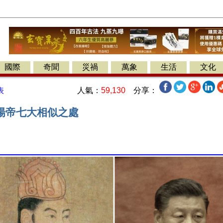
國際
奇聞
災禍
萬象
生活
文化
人氣：
59,130
分享：
表
煬帝七大相似之處