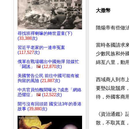
大撒幣
隋煬帝有些做法
尋找班禪喇嘛的轉世靈童(下)
(
33,388
次)
當時各國請求
習近平老家的一連串冤案
(
117,527
次)
少數民族和外
俄軍在戰場曬出中國炮彈 陸媒忙
綿亙八里，動用
「闢謠」
🖼️
(
12,870
次)
美國警告公民 前往中國可能有被
西域商人到市
拘留的風險 (
21,887
次)
要墊以龍鬚席
中共官員怕醜聞曝光 7成患「網絡
恐懼症」
🖼️
(
12,522
次)
待，外國客商用
開弓沒有回頭箭 國安法3年的香港
故事 (
39,880
次)
《資治通鑑》
散，不取其直，