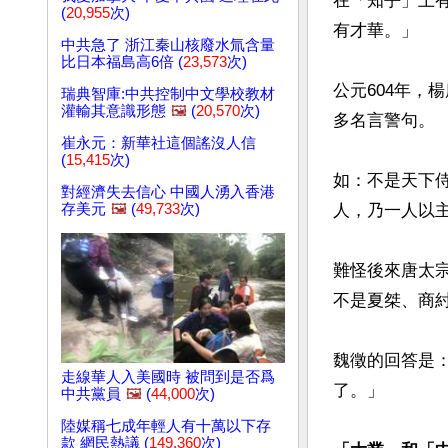
在「知乎」上
(
20,955
次)
有才華。」

中共急了 浙江秦山核廢水氚含量
比日本福島高6倍 (
23,573
次)
公元604年，
瑞典智庫:中共控制中文學校教材
灌輸其意識形態
🖼️
(
20,570
次)
多名言警句。

崔永元：新華社這個謠沒人信
(
15,415
次)
如：不是天下
對經濟失去信心 中國人湧入香港
存美元
🖼️
(
49,733
次)
人，乃一人以
難怪後來唐太
不是夏桀、商
魏徵的回答是
走線華人入美國時 被問到是否爲
了。」

中共黨員
🖼️
(
44,000
次)
陸媒稱七成年輕人有十萬以下存
款 網民熱議 (
149,360
次)