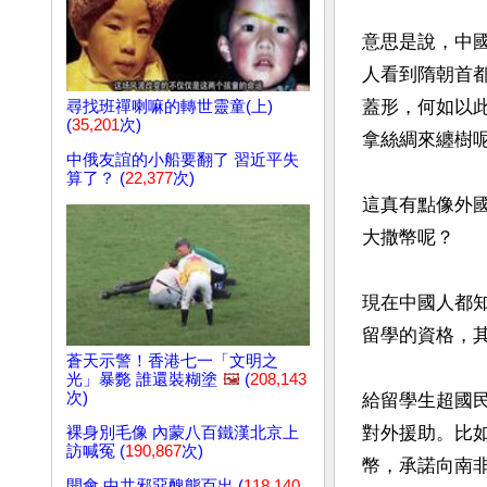
意思是說，中
人看到隋朝首
蓋形，何如以
尋找班禪喇嘛的轉世靈童(上)
(
35,201
次)
拿絲綢來纏樹呢
中俄友誼的小船要翻了 習近平失
算了？ (
22,377
次)
這真有點像外
大撒幣呢？

現在中國人都
留學的資格，
蒼天示警！香港七一「文明之
光」暴斃 誰還裝糊塗
🖼️
(
208,143
次)
給留學生超國
對外援助。比如
裸身別毛像 內蒙八百鐵漢北京上
訪喊冤 (
190,867
次)
幣，承諾向南非
開會 中共邪惡醜態百出 (
118,140