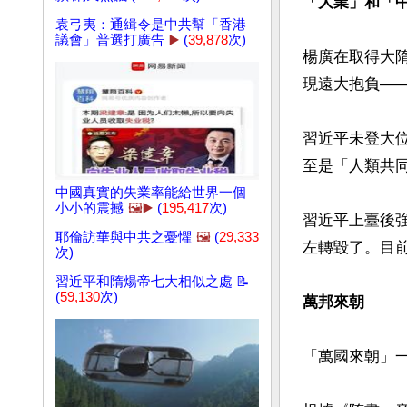
「大業」和「
袁弓夷：通緝令是中共幫「香港
議會」普選打廣告
▶️
(
39,878
次)
楊廣在取得大
現遠大抱負——
習近平未登大
至是「人類共同
中國真實的失業率能給世界一個
小小的震撼
🖼️▶️
(
195,417
次)
習近平上臺後
耶倫訪華與中共之憂懼
🖼️
(
29,333
左轉毀了。目前
次)
習近平和隋煬帝七大相似之處 📝
(
59,130
次)
萬邦來朝
「萬國來朝」一