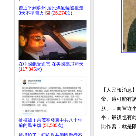
習近平到蘇州 居民煤氣罐被搜走
3天不準開火
🖼️
(
26,274
次)
在中國飽受迫害 在美國高飛藍天
(
117,345
次)
【人民報消息
帝。這可能有
朕」，而習近
平，最後也有
扯褲襠！余茂春發表中共八十年
前的民主頌 (
51,585
次)
比作習，就是隋
被抓怕了！紐約親共僑團遊行不