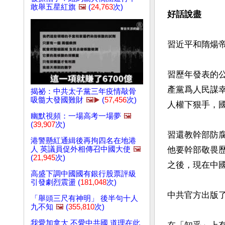
敢舉五星紅旗
🖼️
(
24,763
次)
好話說盡
習近平和隋煬帝
習歷年發表的
產黨爲人民謀
揭祕：中共太子黨三年疫情敲骨
吸髓大發國難財
🖼️▶️
(
57,456
次)
人權下狠手，國
幽默視頻：一場高考一場夢
🖼️
(
39,907
次)
習還教幹部防
港警懸紅通緝後再拘四名在地港
人 英議員促外相傳召中國大使
🖼️
他要幹部敬畏
(
21,945
次)
之後，現在中
高盛下調中國國有銀行股票評級
引發劇烈震盪 (
181,048
次)
中共官方出版
「舉頭三尺有神明」 後半句十人
九不知
🖼️
(
355,810
次)
我愛加拿大 不愛中共國 道理在此