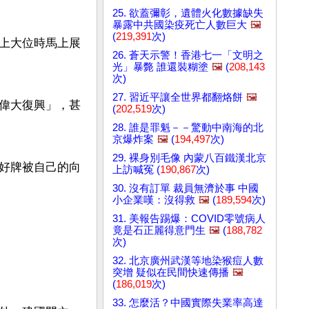
25. 欲蓋彌彰，遺體火化數據缺失
暴露中共國染疫死亡人數巨大
🖼️
(
219,391
次)
上大位時馬上展
26. 蒼天示警！香港七一「文明之
光」暴斃 誰還裝糊塗
🖼️
(
208,143
次)
27. 習近平讓全世界都翻烙餅
🖼️
偉大復興」，甚
(
202,519
次)
28. 誰是罪魁－－驚動中南海的北
京爆炸案
🖼️
(
194,497
次)
29. 裸身別毛像 內蒙八百鐵漢北京
好牌被自己的向
上訪喊冤 (
190,867
次)
30. 沒有訂單 裁員無濟於事 中國
小企業嘆：沒得救
🖼️
(
189,594
次)
31. 美報告踢爆：COVID零號病人
竟是石正麗得意門生
🖼️
(
188,782
次)
32. 北京廣州武漢等地染猴痘人數
突增 疑似在民間快速傳播
🖼️
(
186,019
次)
33. 怎麼活？中國實際失業率高達