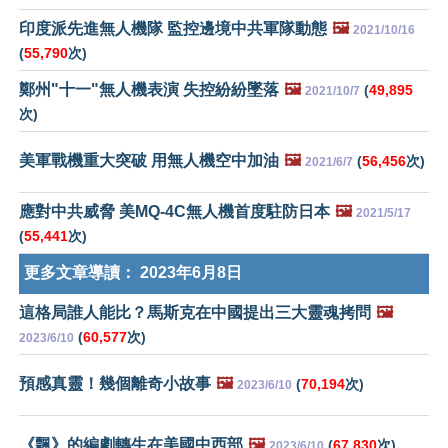
印度派先進無人機隊 監控邊境中共軍隊動態
🖼️
2021/10/16
(
55,790
次)
鄭州"十一"無人機表演 失控紛紛墜落
🖼️
(
49,895
2021/10/7
次)
美軍戰機重大突破 用無人機空中加油
🖼️
(
56,456
次)
2021/6/7
應對中共威脅 美MQ-4C無人機首度駐防日本
🖼️
2021/5/17
(
55,441
次)
更多文章導讀：
2023年6月8日
這格局誰人能比？馬斯克在中國提出三大靈魂拷問
🖼️
(
60,577
次)
2023/6/10
預感真靈！幾個離奇小故事
🖼️
(
70,194
次)
2023/6/10
《飄》的編劇轉生在美國中西部
🖼️
(
67,830
次)
2023/6/10