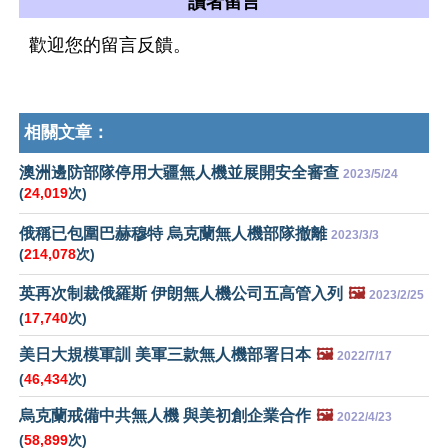
讀者留言
歡迎您的留言反饋。
相關文章：
澳洲邊防部隊停用大疆無人機並展開安全審查
2023/5/24
(
24,019
次)
俄稱已包圍巴赫穆特 烏克蘭無人機部隊撤離
2023/3/3
(
214,078
次)
英再次制裁俄羅斯 伊朗無人機公司五高管入列
🖼️
2023/2/25
(
17,740
次)
美日大規模軍訓 美軍三款無人機部署日本
🖼️
2022/7/17
(
46,434
次)
烏克蘭戒備中共無人機 與美初創企業合作
🖼️
2022/4/23
(
58,899
次)