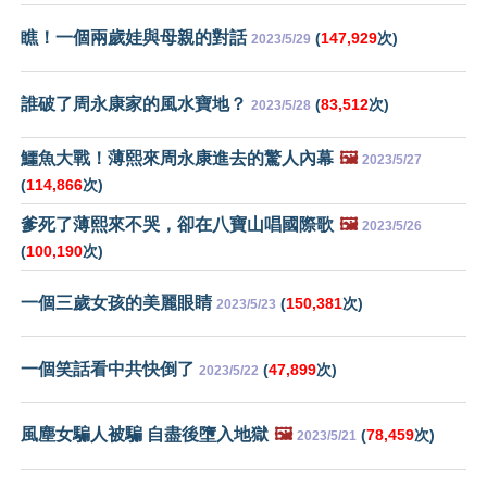
瞧！一個兩歲娃與母親的對話
(
147,929
次)
2023/5/29
誰破了周永康家的風水寶地？
(
83,512
次)
2023/5/28
鱷魚大戰！薄熙來周永康進去的驚人內幕
🖼️
2023/5/27
(
114,866
次)
爹死了薄熙來不哭，卻在八寶山唱國際歌
🖼️
2023/5/26
(
100,190
次)
一個三歲女孩的美麗眼睛
(
150,381
次)
2023/5/23
一個笑話看中共快倒了
(
47,899
次)
2023/5/22
風塵女騙人被騙 自盡後墮入地獄
🖼️
(
78,459
次)
2023/5/21