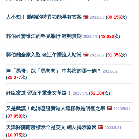
人不知！ 動物的特異功能早有答案
🖼️
(
80,156
次)
2023/6/3
郭伯雄驚曝江的罕見罪行 輕判無期
(
42,020
次)
2023/6/2
郭伯雄全家入監 老江午睡沒人站崗
🖼️
(
91,356
次)
2023/6/2
捧「馬哥」踩「馬爸爸」 中共演的哪一齣？
2023/6/2
(
29,377
次)
奸臣當道 習近平重走文革路！
(
52,184
次)
2023/6/1
又是武漢！此消息證實港人這樣做是明智之舉
🖼️
2023/5/31
(
87,858
次)
天津醫院廁所標示全是英文 網友揭示原因
🖼️
2023/5/31
(
16,975
次)