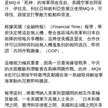
是MQ-9「死神」的海軍用改良款。美國空軍在阿富
汗、伊拉克、利比亞和敘利亞曾廣泛使用MQ-9，可
尋找、跟蹤並打擊敵方船舶和雷達。

根據英國《金融時報》（Financial Time）報導，華
府決定將這款無人機，整合進區域內美軍和日本自
衛隊的情報共享機制，這將使美國及盟友、合作伙
伴可以同時得到由無人機蒐集到的相同資訊，即所
謂「共同作戰圖像」（COP）。

這種能力極其重要，因爲一旦臺海爆發戰爭，中共
的水面艦艇和潛艇會在島嶼周圍作戰。此外，MQ9
B也可以增強平時臺灣及鄰國在第一島鏈取得解放軍
海軍動向完整即時圖資。

報導提到，將臺灣納入美軍與盟國間的相互作業極
其敏感。一名美國軍方高層人士表示，「日本和臺
灣之間、臺灣和菲律賓之間、美國和這3國之間共享