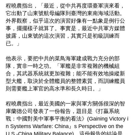
程曉農指出，「最近，從中共再度環臺軍演來看，
它出動了山東號航母編隊到臺灣的東南海域活動。
外界觀察，似乎這次的演習好像有一點象是例行公
事，擺擺樣子就算了。事實是，最近中共軍方媒體
披露，山東號的這次演習，其實只是初級訓練而
已。」

他表示，要把中共的菜鳥海軍建成戰力充分的部
隊，實非一時之功。「軍艦是非常複雜的機械組
合，其武器系統就更加複雜；能不能有效地操縱新
型大艦，取決於全體艦員的整體素質，而訓練艦員
則需要艦上軍官的高水準和長久時日。」

程曉農指出，最近美國的一家與軍方關係很深的智
庫蘭德公司發表了一份報告，題目是《打贏系統
戰：中國對美中軍事平衡的看法》(Gaining Victory i
n Systems Warfare: China』s Perspective on the 
U.S.-China Military Balance)。這份報告的結論是，