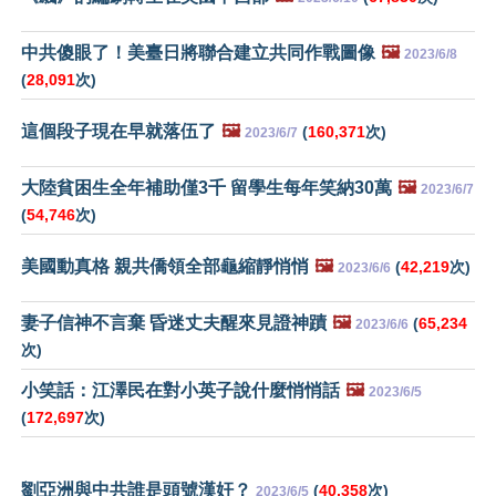
中共傻眼了！美臺日將聯合建立共同作戰圖像
🖼️
2023/6/8
(
28,091
次)
這個段子現在早就落伍了
🖼️
(
160,371
次)
2023/6/7
大陸貧困生全年補助僅3千 留學生每年笑納30萬
🖼️
2023/6/7
(
54,746
次)
美國動真格 親共僑領全部龜縮靜悄悄
🖼️
(
42,219
次)
2023/6/6
妻子信神不言棄 昏迷丈夫醒來見證神蹟
🖼️
(
65,234
2023/6/6
次)
小笑話：江澤民在對小英子說什麼悄悄話
🖼️
2023/6/5
(
172,697
次)
劉亞洲與中共誰是頭號漢奸？
(
40,358
次)
2023/6/5