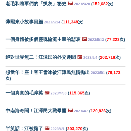
老毛和將軍們的「扒灰」祕史
🖼️
(
152,682
次)
2023/5/20
薄熙來小故事回顧
(
111,348
次)
2023/5/14
一個身體被多個靈魂輪流主宰的悲哀
🖼️
(
77,223
次)
2023/5/13
絕對世界無二！江澤民的外交趣聞
🖼️
(
202,718
次)
2023/5/4
想當年！座上客王雪冰被江澤民無情拋出
(
76,173
2023/5/1
次)
一個真實的毛岸英
🖼️
(
115,365
次)
2023/4/30
中南海奇聞！江澤民大戰羣鷹
🖼️
(
120,936
次)
2023/4/7
半笑話：江被豬了
🖼️
(
203,270
次)
2023/4/1