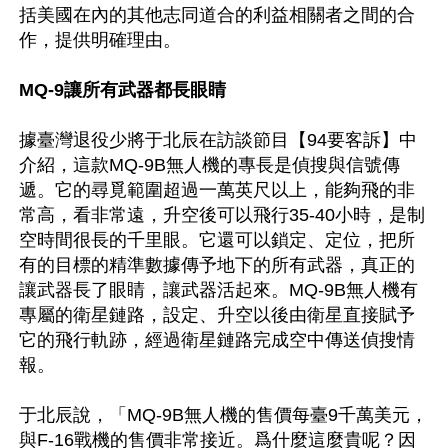
括美國在內的其他志同道合的利益相關者之間的合
作，提供明確理由。

MQ-9讓所有武器都長眼睛 
據臺灣退役少將于北辰在訪談節目【94要客訴】中
介紹，這款MQ-9B無人機的專長是偵搜與信號傳
遞。它的尋覓範圍超過一萬英尺以上，能夠飛的非
常高，看非常遠，升空後可以飛行35-40小時，是制
空時間很長的千里眼。它還可以鎖定、定位，把所
有的目標的精準數據傳予地下的所有武器，真正的
讓武器長了眼睛，讓武器活起來。MQ-9B無人機有
專屬的衛星鏈路，設定、升空以後由衛星直接賦予
它的飛行軌跡，經過衛星鏈路完成空中傳送偵搜情
報。

于北辰說，「MQ-9B無人機的售價每臺9千萬美元，
與F-16戰機的售價非常接近。爲什麼這麼貴呢？因