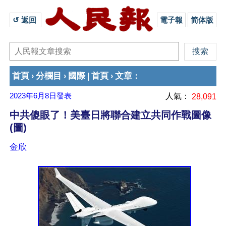
↺ 返回 
電子報
简体版
首頁
分欄目
國際
首頁
文章
›
›
|
›
：
2023年6月8日
發表
人氣：
28,091
中共傻眼了！美臺日將聯合建立共同作戰圖像
(圖)
金欣