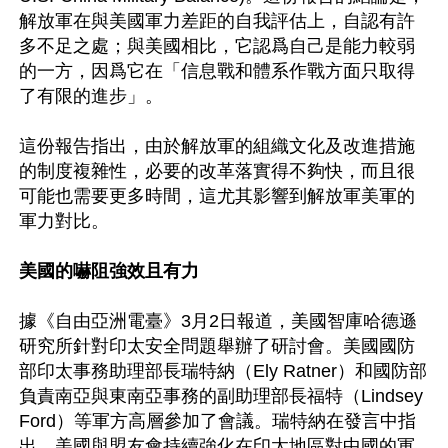
解放軍在與美國軍力差距的自我評估上，自認有許
多不足之處；與美國相比，它認爲自己是能力較弱
的一方，因爲它在「信息戰和體系作戰方面只取得
了有限的進步」。

這份報告指出，由於解放軍的組織文化及改進措施
的制度複雜性，必要的改革落實得不夠快，而且很
可能也需要更多時間，這尤其影響到解放軍美軍的
軍力對比。

美國的嚇阻強效且有力
據《自由亞洲電臺》3月2日報道，美國智庫哈德遜
研究所針對印太安全問題舉辦了研討會。美國國防
部印太事務助理部長瑞特納（Ely Ratner）和國防部
負責南亞與東南亞事務的副助理部長福特（Lindsey 
Ford）等軍方高層參加了會議。瑞特納在發言中指
出，美國與盟友會持續強化在印太地區對中國的軍