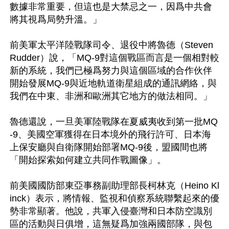
數據非常重要，但這也是大禁忌之一，因爲中共會
將其視爲局勢升溫。」

前美軍太平洋陸戰隊司令、退役中將魯德（Steven 
Rudder）說，「MQ-9對這個戰區而言是一個相對較
新的系統，我們已極爲努力與這個區域的合作伙伴
開始發展MQ-9與近地軌道衛星組成的通訊網絡，與
我們在中東、非洲和歐洲其它地方的做法相同。」

魯德還說，一旦美軍陸戰隊在夏威夷收到第一批MQ
-9、美國空軍獲得在日本境外的飛行許可、日本海
上保安廳與自衛隊開始部署MQ-9後，盟國間也將
「開始探索如何建立共同作戰圖像」。

前美國國防部東亞事務副助理部長柯林克（Heino Kl
inck）表示，將情報、監視和偵察系統聯繫起來的優
勢非常顯著。他說，共軍入侵臺灣和日本防空識別
區的活動與日俱增，這無疑爲加強兩國部隊，與包