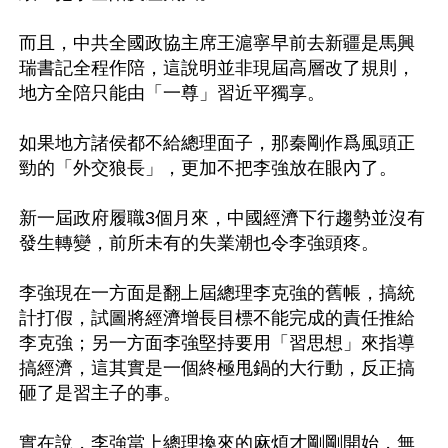
而且，中共全國政協主席王滬寧早前去新疆是馬興
瑞書記全程作陪，這說明並非現屆高層改了規則，
地方全陪只能由「一尊」習近平獨享。

如果地方諸侯都不給總理面子，那秦剛作爲風頭正
勁的「外交狼長」，更加不把李強放在眼內了。

新一屆政府履職3個月來，中國經濟下行趨勢並沒有
發生轉變，前所未有的失業潮也令李強頭疼。

李強現在一方面是翻上屆總理李克強的舊帳，搞統
計打假，試圖將經濟增長目標不能完成的責任推給
李克強；另一方面李強堅持要用「習思想」來指導
搞經濟，這其實是一個終極甩鍋的大行動，反正搞
砸了是習主子的事。

實在說，李強當上總理換來的麻煩才剛剛開始，無