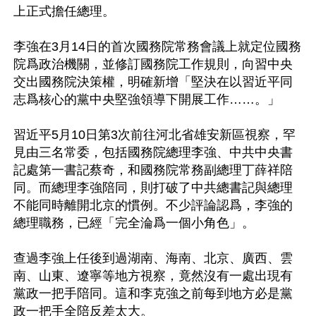
上正式擔任總理。

李強在3月14日的首次國務院常務會議上就定位國務
院爲政治機關，並修訂國務院工作規則，向習中央
交出國務院決策權，明確新增「堅決在以習近平同
志爲核心的黨中央堅強領導下開展工作……。」

習近平5月10日第3次前往河北省雄安新區視察，罕
見由三名常委，包括國務院總理李強、中共中央書
記處第一書記蔡奇，和國務院常務副總理丁薛祥陪
同。而總理李強陪同，則打破了中共總書記與總理
不能同時離開北京的慣例。不少評論認爲，李強的
總理職務，已經「完全淪爲一個小角色」。

查過李強上任後到過湖南、海南、北京、廣西、雲
南、山東、遼寧等地方視察，竟然沒有一處出現有
黨政一把手陪同。這和李克強之前每到地方必是黨
政一把手全陪反差太大。
