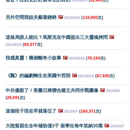
2023/6/13
另外空間我姐夫戴着鐐銬
🖼️
(
110,600
次)
2023/6/12
這格局誰人能比？馬斯克在中國提出三大靈魂拷問
🖼️
(
60,577
次)
2023/6/10
預感真靈！幾個離奇小故事
🖼️
(
70,194
次)
2023/6/10
《飄》的編劇轉生在美國中西部
🖼️
(
67,830
次)
2023/6/10
中共傻眼了！美臺日將聯合建立共同作戰圖像
🖼️
2023/6/8
(
28,091
次)
這個段子現在早就落伍了
🖼️
(
160,371
次)
2023/6/7
大陸貧困生全年補助僅3千 留學生每年笑納30萬
🖼️
2023/6/7