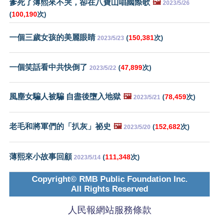
爹死了薄熙來不哭，卻在八寶山唱國際歌
🖼️
2023/5/26
(
100,190
次)
一個三歲女孩的美麗眼睛
(
150,381
次)
2023/5/23
一個笑話看中共快倒了
(
47,899
次)
2023/5/22
風塵女騙人被騙 自盡後墮入地獄
🖼️
(
78,459
次)
2023/5/21
老毛和將軍們的「扒灰」祕史
🖼️
(
152,682
次)
2023/5/20
薄熙來小故事回顧
(
111,348
次)
2023/5/14
Copyright© RMB Public Foundation Inc.
All Rights Reserved
人民報網站服務條款