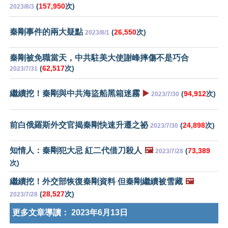
(
157,950
次)
2023/8/3
秦剛事件的兩大疑點
(
26,550
次)
2023/8/1
秦剛被免職當天，中共駐美大使謝峰摔傷不是巧合
(
62,517
次)
2023/7/31
繼續挖！秦剛與中共海盜船黑箱迷霧
▶️
(
94,912
次)
2023/7/30
前白俄羅斯外交官揭秦剛快速升遷之祕
(
24,898
次)
2023/7/30
知情人：秦剛犯大忌 紅二代借刀殺人
🖼️
(
73,389
2023/7/28
次)
繼續挖！外交部恢復秦剛資料 但秦剛繼續被雪藏
🖼️
(
28,527
次)
2023/7/28
更多文章導讀：
2023年6月13日