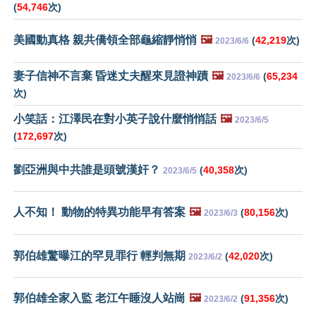
(
54,746
次)
美國動真格 親共僑領全部龜縮靜悄悄
🖼️
(
42,219
次)
2023/6/6
妻子信神不言棄 昏迷丈夫醒來見證神蹟
🖼️
(
65,234
2023/6/6
次)
小笑話：江澤民在對小英子說什麼悄悄話
🖼️
2023/6/5
(
172,697
次)
劉亞洲與中共誰是頭號漢奸？
(
40,358
次)
2023/6/5
人不知！ 動物的特異功能早有答案
🖼️
(
80,156
次)
2023/6/3
郭伯雄驚曝江的罕見罪行 輕判無期
(
42,020
次)
2023/6/2
郭伯雄全家入監 老江午睡沒人站崗
🖼️
(
91,356
次)
2023/6/2