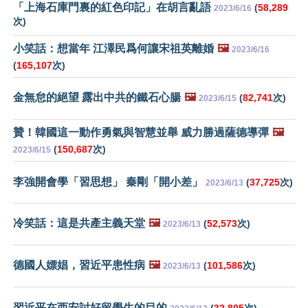
「上海石庫門裏的紅色印記」在胡言亂語
(
58,289
2023/6/16
次)
小笑話：想當年 江澤民爲何讓宋祖英離婚
🖼️
2023/6/16
(
165,107
次)
金無怠的絕望 露出中共的鐵石心腸
🖼️
(
82,741
次)
2023/6/15
贊！韓國這一動作勇氣與智慧並舉 威力勝過薩德導彈
🖼️
(
150,687
次)
2023/6/15
李強開會學「習思想」 秦剛「開小差」
(
37,725
次)
2023/6/13
冷笑話：這是共產主義天堂
🖼️
(
52,573
次)
2023/6/13
德國人嫖娼，習近平患性病
🖼️
(
101,586
次)
2023/6/13
習近平在西安討好留學生的目的
(
32,805
次)