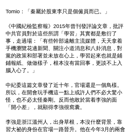
Tomio：「秦屬於股東李只是個僱員而已。」

《中國紀檢監察報》2015年曾刊發評論文章，批評
中共官員對於這些所謂「學習」其實都是敷衍了
事，走過場：「有些幹部遠離主流媒體，天天拿着
手機瀏覽花邊新聞、關注小道消息和八卦消息，對
黨的政策和部署並未放在心上，學習起來也就是鋪
鋪報紙、做做樣子，根本沒有當回事，更談不上入
腦入心了。」

中紀委這篇文章發了近十年，官場還是一個鳥樣。
所以，在開會玩手機這一點上或許人們不必大驚小
怪，也不必太怪秦剛。反而他敢於當着李強的面
「開小差」，就顯得李強很窩囊。

李強是浙江溫州人，出身草根，本沒什麼背景，靠
習大祕的身份在官場一路晉升。他在今年3月的兩會