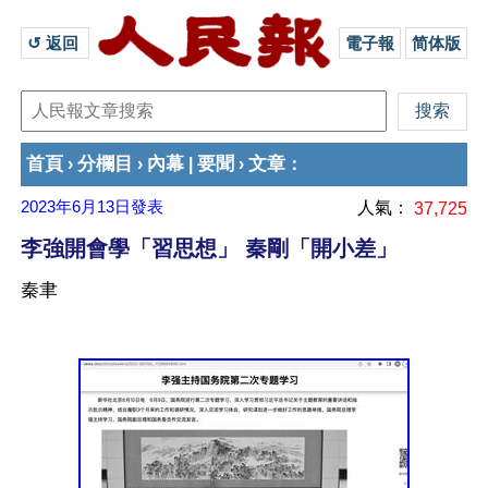
↺ 返回 
電子報
简体版
首頁
分欄目
內幕
要聞
文章
›
›
|
›
：
2023年6月13日
發表
人氣：
37,725
李強開會學「習思想」 秦剛「開小差」
秦聿