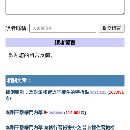
讀者暱稱:
讀者留言
歡迎您的留言反饋。
相關文章：
扳倒秦剛，反對派和習近平權斗的轉折點
(
103,931
2023/8/21
次)
秦剛王毅權鬥內幕
▶️
(
114,505
次)
2023/8/4
秦剛王毅權鬥內幕 秦執行習祕密外交 普京捏住習把柄