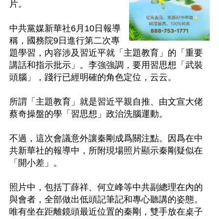
片。

中共黨媒新華社6月10日報導
稱，國務院9日進行第二次專
題學習，內容涉及習近平就「主題教育」的「重要
講話和指示批示」。李強強調，要用習思想「武裝
頭腦」，踐行已經明確的角色定位，云云。

所謂「主題教育」就是習近平親自推、由文宣大佬
蔡奇操盤的學「習思想」政治洗腦運動。

不過，這次會議意外讓秦剛成爲關注點。因爲在中
共新華社的報導中，所附現場照片顯示秦剛疑似在
「開小差」。

照片中，包括丁薛祥、何立峰等中共副總理在內的
與會者，全部做出低頭記筆記和專心聽講的姿態。
唯有坐在距離鏡頭最近位置的秦剛，雙手放在桌子