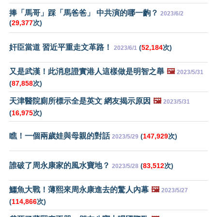
捧「馬哥」踩「馬爸爸」 中共演的哪一齣？
2023/6/2
(
29,377
次)
奸臣當道 習近平重走文革路！
(
52,184
次)
2023/6/1
又是武漢！此消息證實港人這樣做是明智之舉
🖼️
2023/5/31
(
87,858
次)
天津醫院廁所標示全是英文 網友揭示原因
🖼️
2023/5/31
(
16,975
次)
瞧！一個兩歲娃與母親的對話
(
147,929
次)
2023/5/29
誰破了周永康家的風水寶地？
(
83,512
次)
2023/5/28
鱷魚大戰！薄熙來周永康進去的驚人內幕
🖼️
2023/5/27
(
114,866
次)