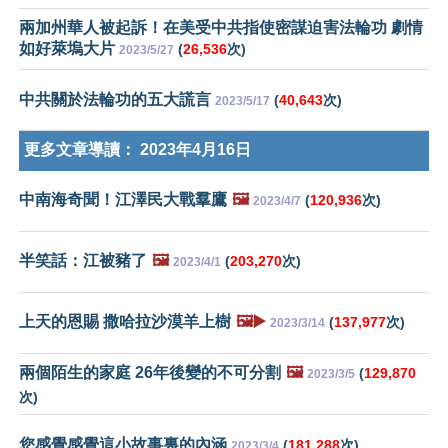
兩加州華人被起訴！在美受中共指使密謀迫害法輪功 劇情
如好萊塢大片
(
26,536
次)
2023/5/27
中共關於法輪功的五大謊言
(
40,643
次)
2023/5/17
更多文章導讀：
2023年4月16日
中南海奇聞！江澤民大戰羣鷹
🖼️
(
120,936
次)
2023/4/7
半笑話：江被豬了
🖼️
(
203,270
次)
2023/4/1
上天的恩賜 撒哈拉沙漠羊上樹
🖼️▶️
(
137,977
次)
2023/3/14
兩個陌生的家庭 26年後變的不可分割
🖼️
(
129,870
2023/3/5
次)
您感覺感覺這小故事裏的內涵
(
181,288
次)
2023/3/4