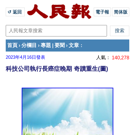
↺ 返回 
電子報
简体版
首頁
分欄目
專題
要聞
文章
›
›
|
›
：
2023年4月16日
發表
人氣：
140,278
科技公司執行長癌症晚期 奇蹟重生(圖)