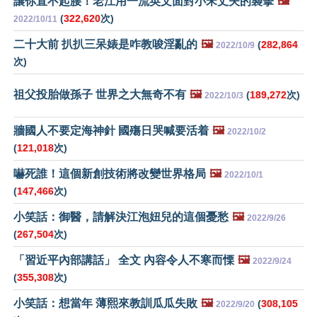
讓你直不起腰！老江用一流英文面對小宋丈夫的襲擊
🖼️
(
322,620
次)
2022/10/11
二十大前 扒扒三呆婊是咋教唆淫亂的
🖼️
(
282,864
2022/10/9
次)
祖父投胎做孫子 世界之大無奇不有
🖼️
(
189,272
次)
2022/10/3
牆國人不要定海神針 國殤日哭喊要活着
🖼️
2022/10/2
(
121,018
次)
嚇死誰！這個新創技術將改變世界格局
🖼️
2022/10/1
(
147,466
次)
小笑話：御醫，請解決江泡妞兒的這個憂愁
🖼️
2022/9/26
(
267,504
次)
「習近平內部講話」 全文 內容令人不寒而慄
🖼️
2022/9/24
(
355,308
次)
小笑話：想當年 薄熙來教訓瓜瓜失敗
🖼️
(
308,105
2022/9/20