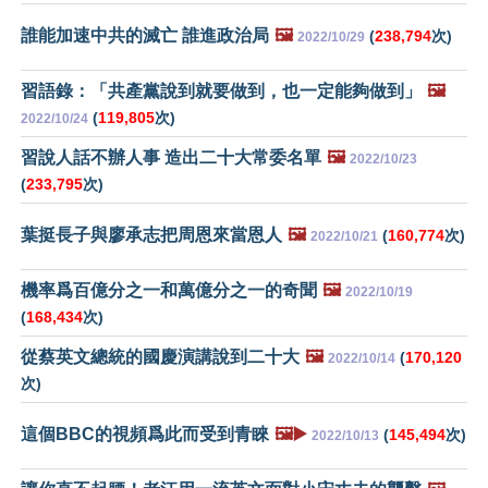
誰能加速中共的滅亡 誰進政治局
🖼️
(
238,794
次)
2022/10/29
習語錄：「共產黨說到就要做到，也一定能夠做到」
🖼️
(
119,805
次)
2022/10/24
習說人話不辦人事 造出二十大常委名單
🖼️
2022/10/23
(
233,795
次)
葉挺長子與廖承志把周恩來當恩人
🖼️
(
160,774
次)
2022/10/21
機率爲百億分之一和萬億分之一的奇聞
🖼️
2022/10/19
(
168,434
次)
從蔡英文總統的國慶演講說到二十大
🖼️
(
170,120
2022/10/14
次)
這個BBC的視頻爲此而受到青睞
🖼️▶️
(
145,494
次)
2022/10/13