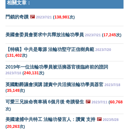
相關文章：
門鎖的奇蹟
🖼️
(
138,981
次)
2023/7/21
美國會委員會要求中共釋放法輪功學員
(
17,245
次)
2023/7/21
【特稿】中共是毒源 法輪功堅守正信樹典範
2023/7/20
(
131,402
次)
2019年一位法輪功學員被活摘器官後臨終前的證詞
(
240,131
次)
2023/7/18
英國勳爵議會演講 譴責中共活摘法輪功學員器官
2023/7/18
(
35,149
次)
可愛三兄妹命喪車禍 6個月後 奇蹟發生
🖼️
(
60,768
2023/7/11
次)
美國逮捕中共特工 法輪功發言人：讚賞 支持
🖼️
2023/5/28
(
20,263
次)