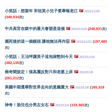
小笑話：想當年 宋祖英小兒子要舉報老江
🖼️
2022/11/26
(
340,534
次)
中共高官在獄中的最大奢望是這個
🖼️
(
248,931
次)
2022/11/18
瀕死後的這一個鏡頭 讓他無法再作惡
🖼️
(
197,485
2022/11/12
次)
小笑話：王冶坪讓英子這泡屎憋到今天
🖼️
2022/11/10
(
382,135
次)
兩奇聞規定！張高麗反對只和老婆上床
🖼️
2022/11/9
(
261,212
次)
美國中期選舉對世界走向的意義重大
🖼️
(
165,318
2022/11/6
次)
神奇！胎兒也分男左女右
🖼️
(
153,365
次)
2022/11/4