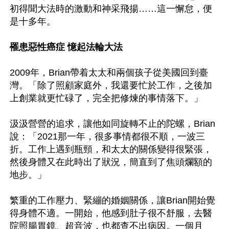
初得聞大法時的激動和神采飛揚……這一懈怠，便
是十多年。

罹患惡性癌症 憶起法輪大法
2009年，Brian帶着太太和兩個孩子從美國回到臺
灣。「除了照顧家庭外，我還要忙於工作，之後加
上創業就更忙碌了，完全把修煉的事情落下。」

汲汲營營的追求，讓他如同旋轉不止的陀螺，Brian
說：「2021那一年，很多事情都很不順，一波三
折。工作上遇到瓶頸，和太太的關係變得很緊張，
然後身體又在此時出了狀況，簡直到了焦頭爛額的
地步。」

繁重的工作壓力、緊繃的婚姻關係，讓Brian開始覺
得身體不適。一開始，他感到肚子很不舒服，去醫
院照腸胃鏡、超音波，也都查不出病因。一個月