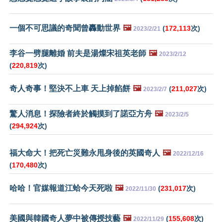
一個不可思議的奇聞曾轟動世界
🖼️
(
172,113
次)
2023/2/21
李谷一劈腿離婚 前夫是湯燦宋祖英老師
🖼️
2023/2/12
(
220,819
次)
奇人奇事！堅決不上車 天上掉餡餅
🖼️
(
211,027
次)
2023/2/7
驚人消息！探險者終於觸摸到了諾亞方舟
🖼️
2023/2/5
(
294,924
次)
福大命大！把死亡災難永甩身後的英國奇人
🖼️
2022/12/16
(
170,480
次)
哈哈！官媒報道江蛤今天死啦
🖼️
(
231,017
次)
2022/11/30
美國與韓國奇人夢中被傳授技藝
🖼️
(
155,608
次)
2022/11/29