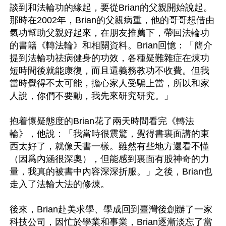
談到和法輪功的緣起，要從Brian的父親開始說起。
那時在2002年，Brian的父親病重，他的哥哥想借由
氣功幫助父親好起來，在朋友推薦下，帶回法輪功
的書籍《轉法輪》和相關資料。Brian回憶：「簡介
提到法輪功祛病健身的功效，各種疑難雜症在煉功
短時間後就能康復，而且還義務教功不收費。但我
當時覺得不太可能，擔心家人受騙上當，所以和家
人說，你們不要動，我先來研究研究。」

抱着懷疑態度的Brian花了兩天時間看完《轉法
輪》，他說：「我當時很震驚，覺得書裏面講的東
西太好了，就像天書一樣。雖然有些地方還看不懂
（因爲內涵很深奧），但能感到裏面有股神奇的力
量，我真的被書中內容深深折服。」之後，Brian也
走入了法輪大法的修煉。

後來，Brian赴美求學、學成回到臺灣後創辦了一家
科技公司，因忙於學業和事業，Brian逐漸淡忘了當