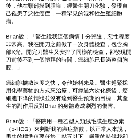
後，他在頸部摸到腫塊，經醫生開刀化驗，發現自
己罹患了惡性癌症，一種罕見的混和性生殖細胞
瘤。

Brian說：「醫生說我這個病情十分兇險，惡性程度
非常高。我在開刀之前做了一次身體檢查，包含胸
部X光。開完刀醫生又安排了同樣的檢查，卻發現開
刀前後不到一個禮拜的時間，癌細胞已長滿整個胸
腔。」

癌細胞擴散速度之快，令他始料未及。醫生趕緊採
用化學藥物的方式來治療，可經過六次化療後，癌
細胞下降的情狀並沒有達到醫生預期的目標，其產
生的副作用反對Brian的身體造成劇烈的傷害。

Brian說：「醫院用一種乙型人類絨毛膜生殖激素
（b-HCG）來判斷我的癌症指數，以正常人來說，
男生的標準值要低於二點五以下，嚴重的時候我卻