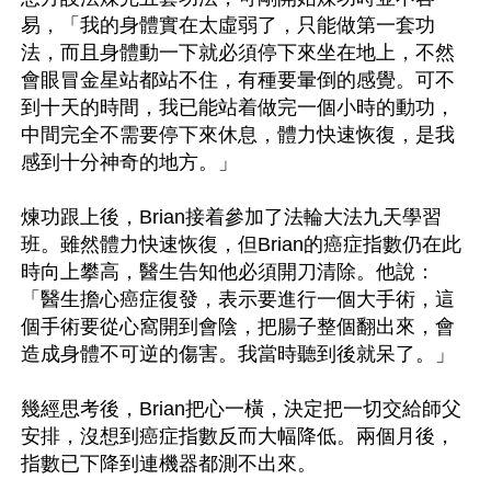
易，「我的身體實在太虛弱了，只能做第一套功
法，而且身體動一下就必須停下來坐在地上，不然
會眼冒金星站都站不住，有種要暈倒的感覺。可不
到十天的時間，我已能站着做完一個小時的動功，
中間完全不需要停下來休息，體力快速恢復，是我
感到十分神奇的地方。」

煉功跟上後，Brian接着參加了法輪大法九天學習
班。雖然體力快速恢復，但Brian的癌症指數仍在此
時向上攀高，醫生告知他必須開刀清除。他說：
「醫生擔心癌症復發，表示要進行一個大手術，這
個手術要從心窩開到會陰，把腸子整個翻出來，會
造成身體不可逆的傷害。我當時聽到後就呆了。」

幾經思考後，Brian把心一橫，決定把一切交給師父
安排，沒想到癌症指數反而大幅降低。兩個月後，
指數已下降到連機器都測不出來。
