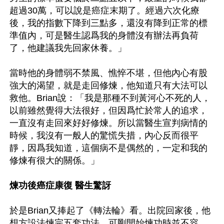
超過30萬，可以說是癌症末期了。經過六次化療
後，我的指數下降到三點多，還沒有降到正常的標
準值內，可是醫生認爲我的身體沒有辦法再負荷
了，他建議我先回家休養。」

當時他的身體弱不禁風、憔悴不堪，但他內心有股
強大的渴望，就是走回修煉，他知道只有大法可以
救他。Brian說：「我是那種不到黃河心不死的人，
以前雖然覺得大法很好，但因爲忙於常人的追求，
一直沒有走回來好好修煉。所以當醫生宣判病情的
時候，我沒有一般人的驚慌失措，內心反而很平
靜，因爲我知道，這個病不是偶然的，一定和我的
修煉有很大的關係。」

煉功後癌症康復 醫生驚訝
於是Brian又捧起了《轉法輪》看。出院回家後，他
想方設法煉完五套功法，可剛開始煉功時並不容