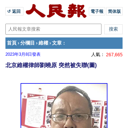
↺ 返回 
電子報
简体版
首頁
分欄目
維權
文章
›
›
›
：
2023年3月8日
發表
人氣：
267,665
北京維權律師劉曉原 突然被失聯(圖)