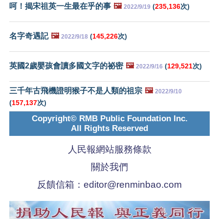
呵！揭宋祖英一生最在乎的事
🖼️
(
235,136
次)
2022/9/19
名字奇遇記
🖼️
(
145,226
次)
2022/9/18
英國2歲嬰孩會讀多國文字的祕密
🖼️
(
129,521
次)
2022/9/16
三千年古飛機證明猴子不是人類的祖宗
🖼️
2022/9/10
(
157,137
次)
Copyright© RMB Public Foundation Inc.
All Rights Reserved
人民報網站服務條款
關於我們
反饋信箱：
editor@renminbao.com