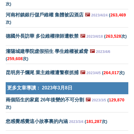
次)
河南村鎮銀行儲戶維權 集體被囚酒店
🖼️
(
263,469
2023/4/24
次)
德國外長訪華 多位維權律師遭軟禁
🖼️
(
263,528
次)
2023/4/18
瀋陽城建學院虛假招生 學生維權被威脅
🖼️
2023/4/6
(
259,608
次)
昆明房子爛尾 業主維權遭警察抓捕
🖼️
(
264,017
次)
2023/4/5
更多文章導讀：
2023年3月8日
兩個陌生的家庭 26年後變的不可分割
🖼️
(
129,870
2023/3/5
次)
您感覺感覺這小故事裏的內涵
(
181,287
次)
2023/3/4