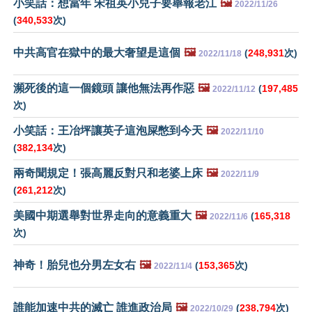
小笑話：想當年 宋祖英小兒子要舉報老江
🖼️
2022/11/26
(
340,533
次)
中共高官在獄中的最大奢望是這個
🖼️
(
248,931
次)
2022/11/18
瀕死後的這一個鏡頭 讓他無法再作惡
🖼️
(
197,485
2022/11/12
次)
小笑話：王冶坪讓英子這泡屎憋到今天
🖼️
2022/11/10
(
382,134
次)
兩奇聞規定！張高麗反對只和老婆上床
🖼️
2022/11/9
(
261,212
次)
美國中期選舉對世界走向的意義重大
🖼️
(
165,318
2022/11/6
次)
神奇！胎兒也分男左女右
🖼️
(
153,365
次)
2022/11/4
誰能加速中共的滅亡 誰進政治局
🖼️
(
238,794
次)
2022/10/29