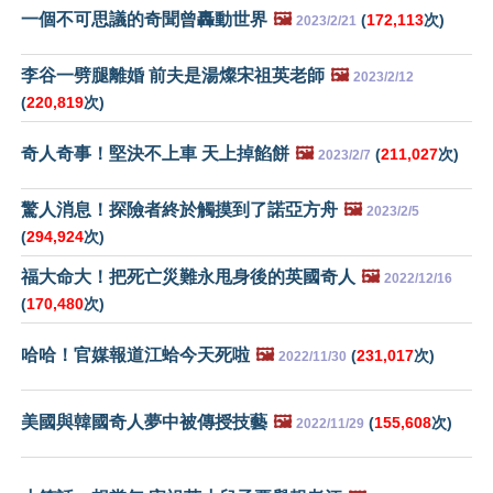
一個不可思議的奇聞曾轟動世界
🖼️
(
172,113
次)
2023/2/21
李谷一劈腿離婚 前夫是湯燦宋祖英老師
🖼️
2023/2/12
(
220,819
次)
奇人奇事！堅決不上車 天上掉餡餅
🖼️
(
211,027
次)
2023/2/7
驚人消息！探險者終於觸摸到了諾亞方舟
🖼️
2023/2/5
(
294,924
次)
福大命大！把死亡災難永甩身後的英國奇人
🖼️
2022/12/16
(
170,480
次)
哈哈！官媒報道江蛤今天死啦
🖼️
(
231,017
次)
2022/11/30
美國與韓國奇人夢中被傳授技藝
🖼️
(
155,608
次)
2022/11/29