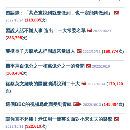
習語錄：「共產黨說到就要做到，也一定能夠做到」
🖼️
(
119,805
次)
2022/10/24
習說人話不辦人事 造出二十大常委名單
🖼️
2022/10/23
(
233,795
次)
葉挺長子與廖承志把周恩來當恩人
🖼️
(
160,774
次)
2022/10/21
機率爲百億分之一和萬億分之一的奇聞
🖼️
2022/10/19
(
168,434
次)
從蔡英文總統的國慶演講說到二十大
🖼️
(
170,120
2022/10/14
次)
這個BBC的視頻爲此而受到青睞
🖼️▶️
(
145,494
次)
2022/10/13
讓你直不起腰！老江用一流英文面對小宋丈夫的襲擊
🖼️
(
322,619
次)
2022/10/11