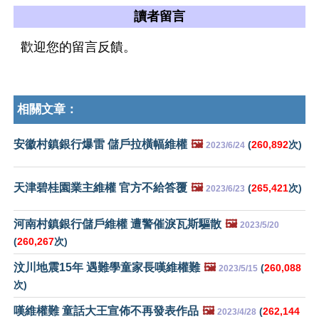
讀者留言
歡迎您的留言反饋。
相關文章：
安徽村鎮銀行爆雷 儲戶拉橫幅維權
🖼️
(
260,892
次)
2023/6/24
天津碧桂園業主維權 官方不給答覆
🖼️
(
265,421
次)
2023/6/23
河南村鎮銀行儲戶維權 遭警催淚瓦斯驅散
🖼️
2023/5/20
(
260,267
次)
汶川地震15年 遇難學童家長嘆維權難
🖼️
(
260,088
2023/5/15
次)
嘆維權難 童話大王宣佈不再發表作品
🖼️
(
262,144
2023/4/28