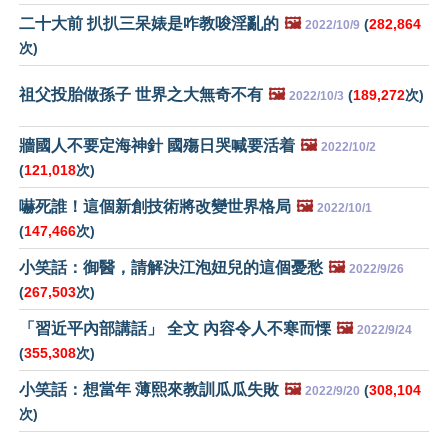
二十大前 扒扒三呆婊是咋教唆淫亂的
🖼️
(
282,864
2022/10/9
次)
祖父投胎做孫子 世界之大無奇不有
🖼️
(
189,272
次)
2022/10/3
牆國人不要定海神針 國殤日哭喊要活着
🖼️
2022/10/2
(
121,018
次)
嚇死誰！這個新創技術將改變世界格局
🖼️
2022/10/1
(
147,466
次)
小笑話：御醫，請解決江泡妞兒的這個憂愁
🖼️
2022/9/26
(
267,503
次)
「習近平內部講話」 全文 內容令人不寒而慄
🖼️
2022/9/24
(
355,308
次)
小笑話：想當年 薄熙來教訓瓜瓜失敗
🖼️
(
308,104
2022/9/20
次)