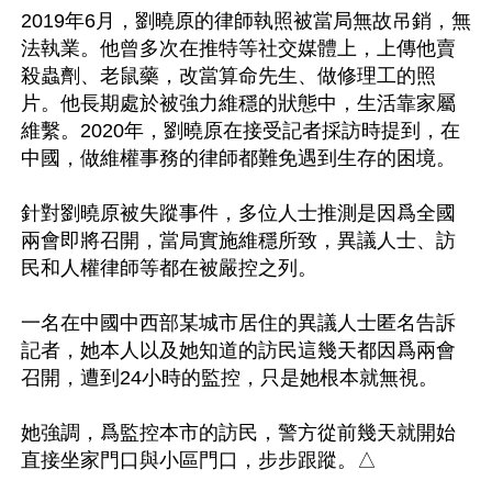
2019年6月，劉曉原的律師執照被當局無故吊銷，無
法執業。他曾多次在推特等社交媒體上，上傳他賣
殺蟲劑、老鼠藥，改當算命先生、做修理工的照
片。他長期處於被強力維穩的狀態中，生活靠家屬
維繫。2020年，劉曉原在接受記者採訪時提到，在
中國，做維權事務的律師都難免遇到生存的困境。

針對劉曉原被失蹤事件，多位人士推測是因爲全國
兩會即將召開，當局實施維穩所致，異議人士、訪
民和人權律師等都在被嚴控之列。

一名在中國中西部某城市居住的異議人士匿名告訴
記者，她本人以及她知道的訪民這幾天都因爲兩會
召開，遭到24小時的監控，只是她根本就無視。

她強調，爲監控本市的訪民，警方從前幾天就開始