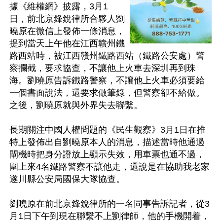
據《維權網》披露，3月1
日，前北京鋒銳律所合夥人劉
曉原在微信上發佈一條消息，
提到當天上午他在江西贛州鐵
路西站時，被江西贛州鐵路西站（鐵路公安處）警
察攔截，要求協查，不讓他上火車去深圳再到珠
海。劉曉原告訴鐵路警察，不讓他上火車必須要給
一個書面說法，還要求做筆錄，但警察卻不給做。
之後，劉曉原就與外界失去聯繫。

長期關注中國人權問題的《民生觀察》3月1日在推
特上發佈出自劉曉原本人的消息，描述當時他通過
閘機時把身分證放上顯示失效，用車票也通不過，
圍上來4名鐵路警察不讓他走，還說是在協助我老家
遂川縣公安局國保大隊協查。

劉曉原在前北京鋒銳律所的一名同事告訴記者，從3
月1日下午到現在聯繫不上劉律師，他的手機開着，