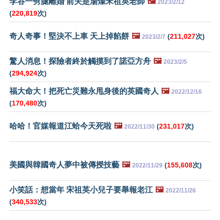
李谷一劈腿離婚 前夫是湯燦宋祖英老師
🖼️
2023/2/12
(
220,819
次)
奇人奇事！堅決不上車 天上掉餡餅
🖼️
(
211,027
次)
2023/2/7
驚人消息！探險者終於觸摸到了諾亞方舟
🖼️
2023/2/5
(
294,924
次)
福大命大！把死亡災難永甩身後的英國奇人
🖼️
2022/12/16
(
170,480
次)
哈哈！官媒報道江蛤今天死啦
🖼️
(
231,017
次)
2022/11/30
美國與韓國奇人夢中被傳授技藝
🖼️
(
155,608
次)
2022/11/29
小笑話：想當年 宋祖英小兒子要舉報老江
🖼️
2022/11/26
(
340,533
次)