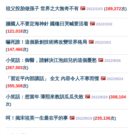
祖父投胎做孫子 世界之大無奇不有
🖼️
(
189,272
次)
2022/10/3
牆國人不要定海神針 國殤日哭喊要活着
🖼️
2022/10/2
(
121,018
次)
嚇死誰！這個新創技術將改變世界格局
🖼️
2022/10/1
(
147,466
次)
小笑話：御醫，請解決江泡妞兒的這個憂愁
🖼️
2022/9/26
(
267,503
次)
「習近平內部講話」 全文 內容令人不寒而慄
🖼️
2022/9/24
(
355,308
次)
小笑話：想當年 薄熙來教訓瓜瓜失敗
🖼️
(
308,104
2022/9/20
次)
呵！揭宋祖英一生最在乎的事
🖼️
(
235,136
次)
2022/9/19