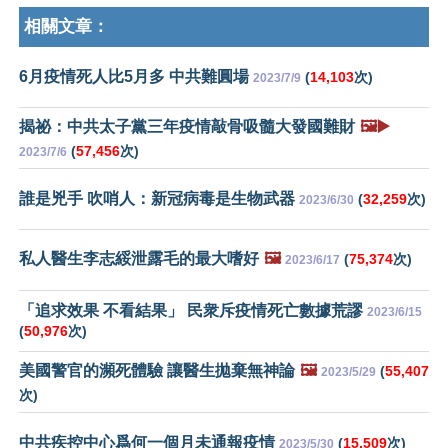
相關文章：
6月疫情死人比5月多 中共難圓場
(
14,103
次)
2023/7/9
揭祕：中共太子黨三年疫情敲骨吸髓大發國難財
🖼️▶️
(
57,456
次)
2023/7/6
誰是兇手 吹哨人：新冠病毒是生物武器
(
32,259
次)
2023/6/30
私人醫生李志綏泄露毛的最大嗜好
🖼️
(
75,374
次)
2023/6/17
「追求效果 不看結果」 民衆斥疫情死亡數據荒謬
2023/6/15
(
50,976
次)
美國警官的瀕死體驗 讓醫生拋棄無神論
🖼️
(
55,407
2023/5/29
次)
中共疾控中心爲何一個月未通報疫情
(
15,509
次)
2023/5/30