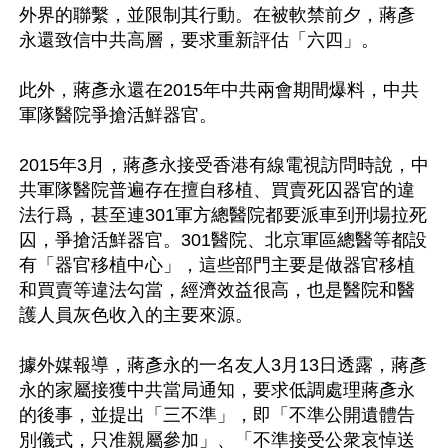
外界的聯繫，並限制其行動。在被軟禁前夕，蔣彥
永還致信中共高層，要求重新評估「六四」。

此外，蔣彥永還在2015年中共兩會期間爆料，中共
軍隊醫院爭搶活鮮器官。

2015年3月，蔣彥永接受香港有線電視訪問時說，中
共軍隊醫院普遍存在擅自移植、買賣死囚器官的違
法行爲，甚至連301軍方總醫院都要派車到刑場拉死
囚，爭搶活鮮器官。301醫院、北京軍區總醫等都設
有「器官移植中心」，這些部門主要是做器官移植
和買賣等違法勾當，經濟效益很高，也是醫院和醫
護人員灰色收入的主要來源。

據外媒報導，蔣彥永的一名友人3月13日透露，蔣彥
永的家屬接獲中共當局通知，要求低調處理蔣彥永
的後事，並提出「三不準」，即「不準公開遺體告
別儀式，只准親屬參加」、「不準接受公衆哀悼送