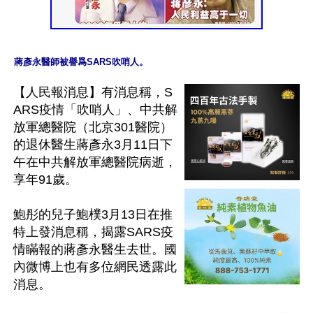
【人民報消息】有消息稱，S
ARS疫情「吹哨人」、中共解
放軍總醫院（北京301醫院）
的退休醫生蔣彥永3月11日下
午在中共解放軍總醫院病逝，
享年91歲。

鮑彤的兒子鮑樸3月13日在推
特上發消息稱，揭露SARS疫
情瞞報的蔣彥永醫生去世。國
內微博上也有多位網民透露此
消息。
