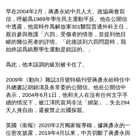
早在2004年2月，蔣彥永給中共人大、政協兩會寫
信，呼籲爲1989年學生民主運動平反。他在公開信
中透露，他當時作爲解放軍301醫院普通外科主任，
親自參與救護「六四」受傷者的情形，並提到他目
睹的幾位死者的詳情。「此後談到六四問題時，我
始終認爲鎮壓學生運動是錯誤的。」

爲此，他本該調的級別被卡住了。

2009年《動向》雜誌3月號特稿刊登蔣彥永給時任中
共總書記胡錦濤及各常委的公開信。他在公開信中
表示，2004年6月1日，他和夫人在沒有任何文字手
續的情況下，被江澤民當局非法「綁架」，失去294
天人身自由，還被禁止出國探親。

英國《衛報》2020年2月獨家報導稱，據蔣彥永的一
位密友披露，2019年4月以來，中共切斷了蔣彥永與