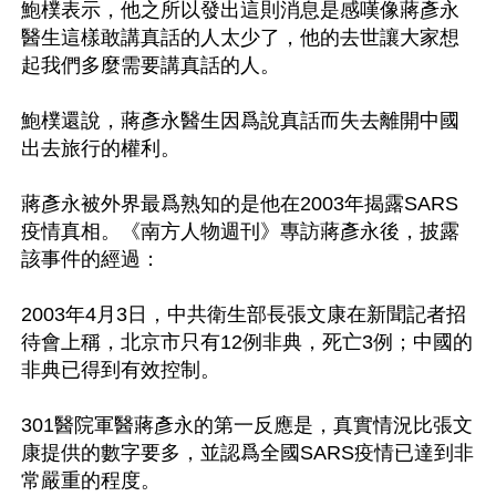
鮑樸表示，他之所以發出這則消息是感嘆像蔣彥永
醫生這樣敢講真話的人太少了，他的去世讓大家想
起我們多麼需要講真話的人。

鮑樸還說，蔣彥永醫生因爲說真話而失去離開中國
出去旅行的權利。

蔣彥永被外界最爲熟知的是他在2003年揭露SARS
疫情真相。《南方人物週刊》專訪蔣彥永後，披露
該事件的經過：

2003年4月3日，中共衛生部長張文康在新聞記者招
待會上稱，北京市只有12例非典，死亡3例；中國的
非典已得到有效控制。

301醫院軍醫蔣彥永的第一反應是，真實情況比張文
康提供的數字要多，並認爲全國SARS疫情已達到非
常嚴重的程度。
