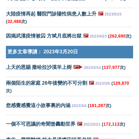
大陸疫情再起 醫院門診陽性病患人數上升
🖼️
2023/5/15
(
32,488
次)
因揭武漢疫情被囚 方斌月底將出獄
🖼️
(
262,690
次)
2023/4/23
更多文章導讀：
2023年3月20日
上天的恩賜 撒哈拉沙漠羊上樹
🖼️▶️
(
137,977
次)
2023/3/14
兩個陌生的家庭 26年後變的不可分割
🖼️
(
129,870
2023/3/5
次)
您感覺感覺這小故事裏的內涵
(
181,287
次)
2023/3/4
一個不可思議的奇聞曾轟動世界
🖼️
(
172,113
次)
2023/2/21