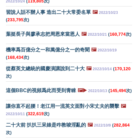
(
119,805
次)
2022/10/24
習說人話不辦人事 造出二十大常委名單
🖼️
2022/10/23
(
233,795
次)
葉挺長子與廖承志把周恩來當恩人
🖼️
(
160,774
次)
2022/10/21
機率爲百億分之一和萬億分之一的奇聞
🖼️
2022/10/19
(
168,434
次)
從蔡英文總統的國慶演講說到二十大
🖼️
(
170,120
2022/10/14
次)
這個BBC的視頻爲此而受到青睞
🖼️▶️
(
145,494
次)
2022/10/13
讓你直不起腰！老江用一流英文面對小宋丈夫的襲擊
🖼️
(
322,619
次)
2022/10/11
二十大前 扒扒三呆婊是咋教唆淫亂的
🖼️
(
282,864
2022/10/9
次)