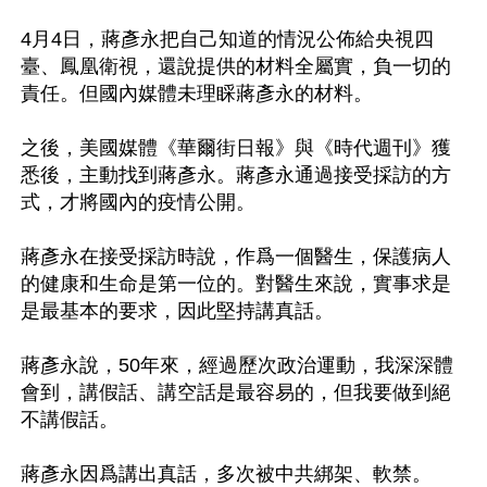
4月4日，蔣彥永把自己知道的情況公佈給央視四
臺、鳳凰衛視，還說提供的材料全屬實，負一切的
責任。但國內媒體未理睬蔣彥永的材料。

之後，美國媒體《華爾街日報》與《時代週刊》獲
悉後，主動找到蔣彥永。蔣彥永通過接受採訪的方
式，才將國內的疫情公開。

蔣彥永在接受採訪時說，作爲一個醫生，保護病人
的健康和生命是第一位的。對醫生來說，實事求是
是最基本的要求，因此堅持講真話。

蔣彥永說，50年來，經過歷次政治運動，我深深體
會到，講假話、講空話是最容易的，但我要做到絕
不講假話。

蔣彥永因爲講出真話，多次被中共綁架、軟禁。
