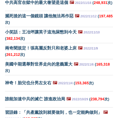
中共高官在獄中的最大奢望是這個
🖼️
(
248,931
次)
2022/11/18
瀕死後的這一個鏡頭 讓他無法再作惡
🖼️
(
197,485
2022/11/12
次)
小笑話：王冶坪讓英子這泡屎憋到今天
🖼️
2022/11/10
(
382,134
次)
兩奇聞規定！張高麗反對只和老婆上床
🖼️
2022/11/9
(
261,212
次)
美國中期選舉對世界走向的意義重大
🖼️
(
165,318
2022/11/6
次)
神奇！胎兒也分男左女右
🖼️
(
153,365
次)
2022/11/4
誰能加速中共的滅亡 誰進政治局
🖼️
(
238,794
次)
2022/10/29
習語錄：「共產黨說到就要做到，也一定能夠做到」
🖼️