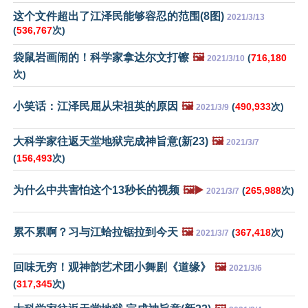
这个文件超出了江泽民能够容忍的范围(8图)
2021/3/13
(
536,767
次)
袋鼠岩画闹的！科学家拿达尔文打镲
🖼️
(
716,180
2021/3/10
次)
小笑话：江泽民屈从宋祖英的原因
🖼️
(
490,933
次)
2021/3/9
大科学家往返天堂地狱完成神旨意(新23)
🖼️
2021/3/7
(
156,493
次)
为什么中共害怕这个13秒长的视频
🖼️▶️
(
265,988
次)
2021/3/7
累不累啊？习与江蛤拉锯拉到今天
🖼️
(
367,418
次)
2021/3/7
回味无穷！观神韵艺术团小舞剧《道缘》
🖼️
2021/3/6
(
317,345
次)