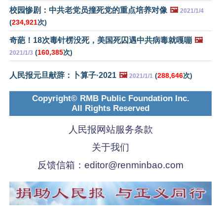
校园惨剧：中共老党员撞死党的重点培养对像
🖼️
2021/1/4
(
234,921
次)
奇葩！18次毒针楞没死，美国死囚遇中共病毒就嘎嘣
🖼️
(
160,385
次)
2021/1/3
人民报元旦献辞：卜算子·2021
🖼️
(
288,646
次)
2021/1/1
Copyright© RMB Public Foundation Inc.
All Rights Reserved
人民报网站服务条款
关于我们
反馈信箱：
editor@renminbao.com