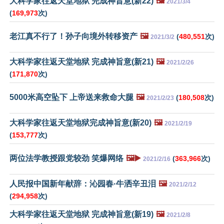
大科学家往返天堂地狱 完成神旨意(新22)
🖼️
2021/3/4
(
169,973
次)
老江真不行了！孙子向境外转移资产
🖼️
(
480,551
次)
2021/3/2
大科学家往返天堂地狱 完成神旨意(新21)
🖼️
2021/2/26
(
171,870
次)
5000米高空坠下 上帝送来救命大腿
🖼️
(
180,508
次)
2021/2/23
大科学家往返天堂地狱完成神旨意(新20)
🖼️
2021/2/19
(
153,777
次)
两位法学教授跟党较劲 笑爆网络
🖼️▶️
(
363,966
次)
2021/2/16
人民报中国新年献辞：沁园春·牛洒辛丑泪
🖼️
2021/2/12
(
294,958
次)
大科学家往返天堂地狱 完成神旨意(新19)
🖼️
2021/2/8