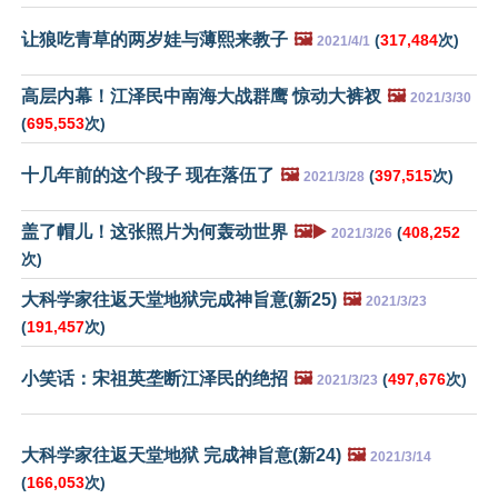
让狼吃青草的两岁娃与薄熙来教子
🖼️
(
317,484
次)
2021/4/1
高层内幕！江泽民中南海大战群鹰 惊动大裤衩
🖼️
2021/3/30
(
695,553
次)
十几年前的这个段子 现在落伍了
🖼️
(
397,515
次)
2021/3/28
盖了帽儿！这张照片为何轰动世界
🖼️▶️
(
408,252
2021/3/26
次)
大科学家往返天堂地狱完成神旨意(新25)
🖼️
2021/3/23
(
191,457
次)
小笑话：宋祖英垄断江泽民的绝招
🖼️
(
497,676
次)
2021/3/23
大科学家往返天堂地狱 完成神旨意(新24)
🖼️
2021/3/14
(
166,053
次)