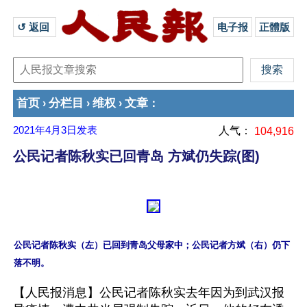
↺ 返回 
电子报
正體版
首页
分栏目
维权
文章
›
›
›
：
2021年4月3日
发表
人气：
104,916
公民记者陈秋实已回青岛 方斌仍失踪(图)
公民记者陈秋实（左）已回到青岛父母家中；公民记者方斌（右）仍下
【人民报消息】公民记者陈秋实去年因为到武汉报