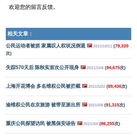
欢迎您的留言反馈。
相关文章：
公民运动者被抓 家属叹人权状况倒退
🖼️
(
79,320
2021/10/11
次)
失踪570天后 陈秋实首次公开现身
🖼️
(
94,675
次)
2021/10/6
上海开花博会 多名维权公民被拦截
🖼️
(
89,436
次)
2021/5/22
渝维权公民在京旅游 被带至派出所
🖼️
(
91,315
次)
2021/4/8
重庆公民探望访民 被黑保安诬告
🖼️
(
86,255
次)
2021/3/4