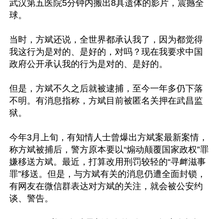
武汉第五医院5分钟内搬出8具遗体的影片，震撼全
球。

当时，方斌还说，全世界都承认我了，因为都觉得
我这行为是对的、是好的，对吗？现在我要求中国
政府公开承认我的行为是对的、是好的。

但是，方斌不久之后就被逮捕，至今一年多仍下落
不明。有消息指称，方斌目前被匿名关押在武昌监
狱。

今年3月上旬，有知情人士曾爆出方斌案最新案情，
称方斌被捕后，警方原本要以“煽动颠覆国家政权”罪
嫌移送方斌。最近，打算改用刑罚较轻的“寻衅滋事
罪”移送。但是，与方斌有关的消息仍遭全面封锁，
有网友在微信群表达对方斌的关注，就会被公安约
谈、警告。
