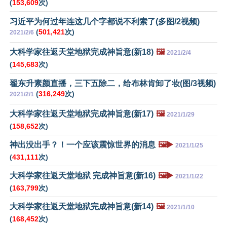
(
153,609
次)
习近平为何过年连这几个字都说不利索了(多图/2视频)
(
501,421
次)
2021/2/6
大科学家往返天堂地狱完成神旨意(新18)
🖼️
2021/2/4
(
145,683
次)
翟东升素颜直播，三下五除二，给布林肯卸了妆(图/3视频)
(
316,249
次)
2021/2/1
大科学家往返天堂地狱完成神旨意(新17)
🖼️
2021/1/29
(
158,652
次)
神出没出手？！一个应该震惊世界的消息
🖼️▶️
2021/1/25
(
431,111
次)
大科学家往返天堂地狱 完成神旨意(新16)
🖼️▶️
2021/1/22
(
163,799
次)
大科学家往返天堂地狱完成神旨意(新14)
🖼️
2021/1/10
(
168,452
次)