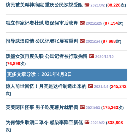
访民被关精神病院 重庆公民探视受阻
🖼️
(
88,228
次)
2021/3/2
独立作家记者杜斌 取保候审后获释
🖼️
(
87,154
次)
2021/1/25
报导武汉疫情 公民记者张展被重判
🖼️
(
87,688
次)
2021/1/4
泼墨女孩再度失联 公民记者被行政拘留
🖼️
2020/12/10
(
76,898
次)
更多文章导读：
2021年4月3日
惊人前世回忆！月亮是这样制造出来的
🖼️
(
245,242
2021/4/4
次)
英美两国怪事 男子吃完薯片就醉倒
🖼️
(
175,363
次)
2021/4/3
为何德州取消口罩令 感染率降至新低
🖼️
(
338,808
2021/4/2
次)