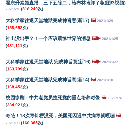
翟东升素颜直播，三下五除二，给布林肯卸了妆(图/3视频)
(
316,249
次)
2021/2/1
大科学家往返天堂地狱完成神旨意(新17)
🖼️
2021/1/29
(
158,652
次)
神出没出手？！一个应该震惊世界的消息
🖼️▶️
2021/1/25
(
431,111
次)
大科学家往返天堂地狱 完成神旨意(新16)
🖼️▶️
2021/1/22
(
163,799
次)
大科学家往返天堂地狱完成神旨意(新14)
🖼️
2021/1/10
(
168,452
次)
校园惨剧：中共老党员撞死党的重点培养对像
🖼️
2021/1/4
(
234,921
次)
奇葩！18次毒针楞没死，美国死囚遇中共病毒就嘎嘣
🖼️
(
160,385
次)
2021/1/3