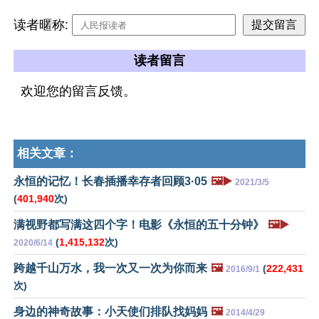
读者暱称:
读者留言
欢迎您的留言反馈。
相关文章：
永恒的记忆！长春插播幸存者回顾3·05
🖼️▶️
2021/3/5
(
401,940
次)
满视野都写满这四个字！电影《永恒的五十分钟》
🖼️▶️
(
1,415,132
次)
2020/6/14
跨越千山万水，我一次又一次为你而来
🖼️
(
222,431
2016/9/1
次)
身边的神奇故事：小天使们排队找妈妈
🖼️
2014/4/29