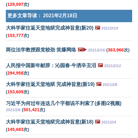
(
129,097
次)
更多文章导读：
2021年2月18日
大科学家往返天堂地狱完成神旨意(新20)
🖼️
2021/2/19
(
153,777
次)
两位法学教授跟党较劲 笑爆网络
🖼️▶️
(
363,966
次)
2021/2/16
人民报中国新年献辞：沁园春·牛洒辛丑泪
🖼️
2021/2/12
(
294,958
次)
大科学家往返天堂地狱 完成神旨意(新19)
🖼️
2021/2/8
(
153,609
次)
习近平为何过年连这几个字都说不利索了(多图/2视频)
(
501,421
次)
2021/2/6
大科学家往返天堂地狱完成神旨意(新18)
🖼️
2021/2/4
(
145,683
次)