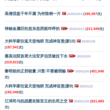
高僧涅盘千年不腐 为何惊倒一片
🖼️
(
180,407
次)
2020/12/14
神秘金属巨柱忽东忽西挺咋呼的
🖼️▶️
(
211,949
次)
2020/12/13
大科学家往返天堂地狱 完成神旨意(新10)
🖼️
2020/12/9
(
187,541
次)
最高法院首席大法官罗伯茨被拉下水
🖼️▶️
2020/12/5
(
319,815
次)
黎明前的正邪较量 川普:不要赌我输
🖼️▶️
(
451,048
2020/12/4
次)
大科学家往返天堂地狱 完成神旨意(新9)
🖼️
2020/12/1
(
182,448
次)
江泽民与炕战蜜友陈至立的生死之交
🖼️
(
521,665
2020/11/30
次)