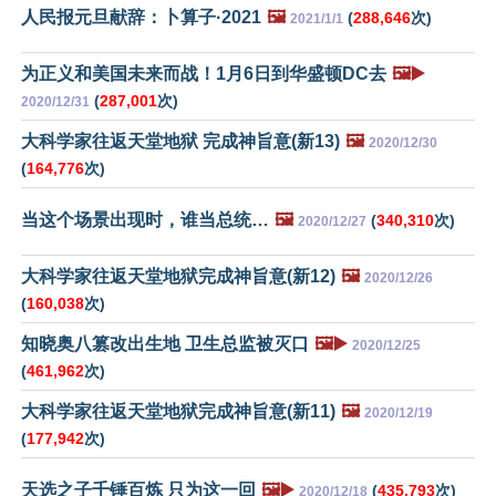
人民报元旦献辞：卜算子·2021
🖼️
(
288,646
次)
2021/1/1
为正义和美国未来而战！1月6日到华盛顿DC去
🖼️▶️
(
287,001
次)
2020/12/31
大科学家往返天堂地狱 完成神旨意(新13)
🖼️
2020/12/30
(
164,776
次)
当这个场景出现时，谁当总统…
🖼️
(
340,310
次)
2020/12/27
大科学家往返天堂地狱完成神旨意(新12)
🖼️
2020/12/26
(
160,038
次)
知晓奥八篡改出生地 卫生总监被灭口
🖼️▶️
2020/12/25
(
461,962
次)
大科学家往返天堂地狱完成神旨意(新11)
🖼️
2020/12/19
(
177,942
次)
天选之子千锤百炼 只为这一回
🖼️▶️
(
435,793
次)
2020/12/18