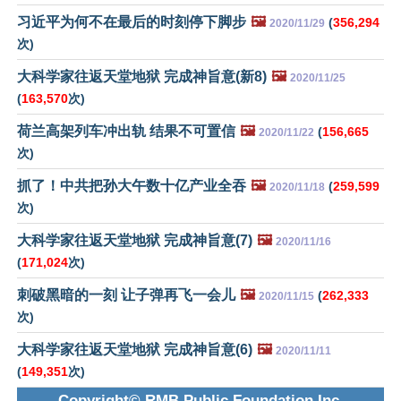
习近平为何不在最后的时刻停下脚步
🖼️
(
356,294
2020/11/29
次)
大科学家往返天堂地狱 完成神旨意(新8)
🖼️
2020/11/25
(
163,570
次)
荷兰高架列车冲出轨 结果不可置信
🖼️
(
156,665
2020/11/22
次)
抓了！中共把孙大午数十亿产业全吞
🖼️
(
259,599
2020/11/18
次)
大科学家往返天堂地狱 完成神旨意(7)
🖼️
2020/11/16
(
171,024
次)
刺破黑暗的一刻 让子弹再飞一会儿
🖼️
(
262,333
2020/11/15
次)
大科学家往返天堂地狱 完成神旨意(6)
🖼️
2020/11/11
(
149,351
次)
Copyright© RMB Public Foundation Inc.