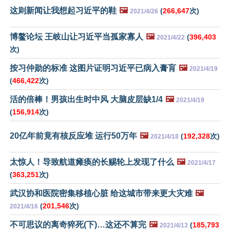
这则新闻让我想起习近平的鞋
🖼️
(
266,647
次)
2021/4/26
博鳌论坛 王岐山让习近平当孤家寡人
🖼️
(
396,403
2021/4/22
次)
按习仲勋的标准 这图片证明习近平已病入膏肓
🖼️
2021/4/19
(
466,422
次)
活的倍棒！男孩出生时中风 大脑皮层缺1/4
🖼️
2021/4/19
(
156,914
次)
20亿年前竟有核反应堆 运行50万年
🖼️
(
192,328
次)
2021/4/18
太惊人！导致航道瘫痪的长赐轮上发现了什么
🖼️
2021/4/17
(
363,251
次)
武汉协和医院密集移植心脏 给这城市带来更大灾难
🖼️
(
201,546
次)
2021/4/16
不可思议的离奇猝死(下)…这还不算完
🖼️
(
185,793
2021/4/13