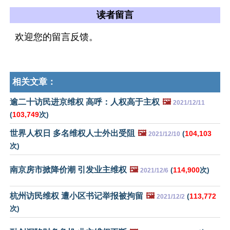
读者留言
欢迎您的留言反馈。
相关文章：
逾二十访民进京维权 高呼：人权高于主权
🖼️
2021/12/11
(
103,749
次)
世界人权日 多名维权人士外出受阻
🖼️
(
104,103
2021/12/10
次)
南京房市掀降价潮 引发业主维权
🖼️
(
114,900
次)
2021/12/6
杭州访民维权 遭小区书记举报被拘留
🖼️
(
113,772
2021/12/2
次)