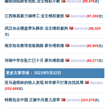
融创深陷财务危机 业主维权不断
🖼️
(
99,476
次)
2021/11/29
江西南昌新力城停工 业主维权被抓
🖼️
(
97,260
次)
2021/11/28
武汉央企楼盘带头降价 业主维权被拘
🖼️
(
98,329
2021/11/9
次)
南京知名教培老板跑路 家长维权难
🖼️
(
82,905
次)
2021/10/29
河南中学生坠亡已十月 家长维权难
🖼️
(
82,277
次)
2021/10/25
更多文章导读：
2021年5月22日
亚马逊雨林的惊人发现 科学家不打算自找其辱
🖼️
2021/5/21
(
252,689
次)
特斯拉在中国 正被中共窝儿里宰
🖼️
(
323,570
次)
2021/5/20