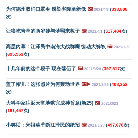
为何德州取消口罩令 感染率降至新低
🖼️
(
338,808
2021/4/2
次)
让狼吃青草的两岁娃与薄熙来教子
🖼️
(
317,484
次)
2021/4/1
高层内幕！江泽民中南海大战群鹰 惊动大裤衩
🖼️
2021/3/30
(
695,553
次)
十几年前的这个段子 现在落伍了
🖼️
(
397,517
次)
2021/3/28
盖了帽儿！这张照片为何轰动世界
🖼️▶️
(
408,252
2021/3/26
次)
大科学家往返天堂地狱完成神旨意(新25)
🖼️
2021/3/23
(
191,457
次)
小笑话：宋祖英垄断江泽民的绝招
🖼️
(
497,678
次)
2021/3/23