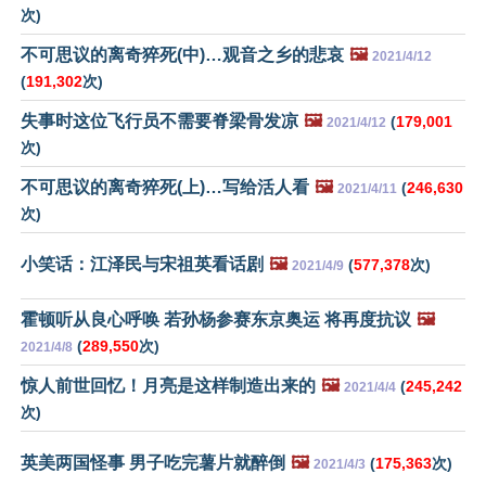
次)
不可思议的离奇猝死(中)…观音之乡的悲哀
🖼️
2021/4/12
(
191,302
次)
失事时这位飞行员不需要脊梁骨发凉
🖼️
(
179,001
2021/4/12
次)
不可思议的离奇猝死(上)…写给活人看
🖼️
(
246,630
2021/4/11
次)
小笑话：江泽民与宋祖英看话剧
🖼️
(
577,378
次)
2021/4/9
霍顿听从良心呼唤 若孙杨参赛东京奥运 将再度抗议
🖼️
(
289,550
次)
2021/4/8
惊人前世回忆！月亮是这样制造出来的
🖼️
(
245,242
2021/4/4
次)
英美两国怪事 男子吃完薯片就醉倒
🖼️
(
175,363
次)
2021/4/3