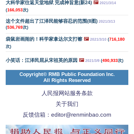
大科学家往返天堂地狱 完成神旨意(新24)
🖼️
2021/3/14
(
166,053
次)
这个文件超出了江泽民能够容忍的范围(8图)
2021/3/13
(
536,769
次)
袋鼠岩画闹的！科学家拿达尔文打镲
🖼️
(
716,180
2021/3/10
次)
小笑话：江泽民屈从宋祖英的原因
🖼️
(
490,933
次)
2021/3/9
Copyright© RMB Public Foundation Inc.
All Rights Reserved
人民报网站服务条款
关于我们
反馈信箱：
editor@renminbao.com