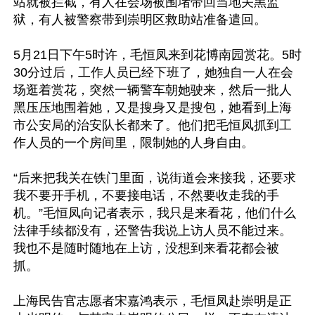
站就被拦截，有人在会场被围堵带回当地关黑监
狱，有人被警察带到崇明区救助站准备遣回。

5月21日下午5时许，毛恒凤来到花博南园赏花。5时
30分过后，工作人员已经下班了，她独自一人在会
场逛着赏花，突然一辆警车朝她驶来，然后一批人
黑压压地围着她，又是搜身又是搜包，她看到上海
市公安局的治安队长都来了。他们把毛恒凤抓到工
作人员的一个房间里，限制她的人身自由。

“后来把我关在铁门里面，说街道会来接我，还要求
我不要开手机，不要接电话，不然要收走我的手
机。”毛恒凤向记者表示，我只是来看花，他们什么
法律手续都没有，还警告我说上访人员不能过来。
我也不是随时随地在上访，没想到来看花都会被
抓。

上海民告官志愿者宋嘉鸿表示，毛恒凤赴崇明是正