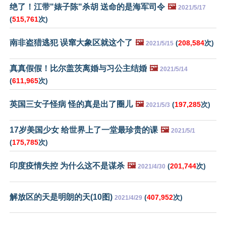
绝了！江带"婊子陈"杀胡 送命的是海军司令
🖼️
2021/5/17
(
515,761
次)
南非盗猎逃犯 误窜大象区就这个了
🖼️
(
208,584
次)
2021/5/15
真真假假！比尔盖茨离婚与习公主结婚
🖼️
2021/5/14
(
611,965
次)
英国三女子怪病 怪的真是出了圈儿
🖼️
(
197,285
次)
2021/5/3
17岁美国少女 给世界上了一堂最珍贵的课
🖼️
2021/5/1
(
175,785
次)
印度疫情失控 为什么这不是谋杀
🖼️
(
201,744
次)
2021/4/30
解放区的天是明朗的天(10图)
(
407,952
次)
2021/4/29