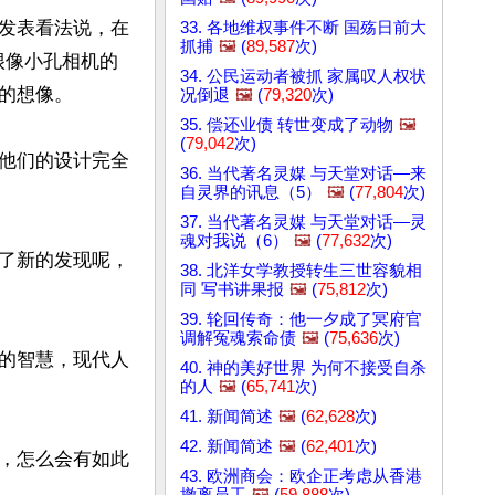
发表看法说，在
33. 各地维权事件不断 国殇日前大
抓捕
🖼️
(
89,587
次)
很像小孔相机的
34. 公民运动者被抓 家属叹人权状
想像。

况倒退
🖼️
(
79,320
次)
35. 偿还业债 转世变成了动物
🖼️
(
79,042
次)
他们的设计完全
36. 当代著名灵媒 与天堂对话—来
自灵界的讯息（5）
🖼️
(
77,804
次)
37. 当代著名灵媒 与天堂对话—灵
魂对我说（6）
🖼️
(
77,632
次)
了新的发现呢，
38. 北洋女学教授转生三世容貌相
同 写书讲果报
🖼️
(
75,812
次)
39. 轮回传奇：他一夕成了冥府官
调解冤魂索命债
🖼️
(
75,636
次)
的智慧，现代人
40. 神的美好世界 为何不接受自杀
的人
🖼️
(
65,741
次)
41. 新闻简述
🖼️
(
62,628
次)
42. 新闻简述
🖼️
(
62,401
次)
，怎么会有如此
43. 欧洲商会：欧企正考虑从香港
撤离员工
🖼️
(
59,888
次)