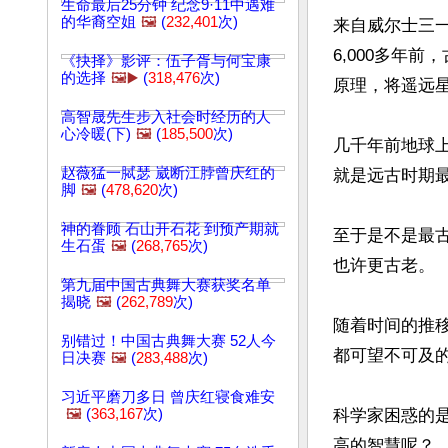
生命最后25分钟 纪念9·11中遇难
的华裔空姐
🖼️
(
232,401
次)
来自威尔士三
6,000多年
《抉择》影评：伍子胥与何宝康
的选择
🖼️▶️
(
318,476
次)
原理，将遥远
高智晟先生步入社会时经历的人
心冷暖(下)
🖼️
(
185,500
次)
几千年前地球
赵薇猛一脦瑟 崴断江脖曾庆红的
就是远古时期最
脚
🖼️
(
478,620
次)
神的眷顾 石山开石花 到预产期就
至于是不是最
生石蛋
🖼️
(
268,765
次)
也许更古老。

第九届中国古典舞大赛获奖名单
揭晓
🖼️
(
262,789
次)
随着时间的推
别错过！中国古典舞大赛 52人今
都可望不可及的
日决赛
🖼️
(
283,488
次)
习近平磨刀多日 曾庆红寝食难安
🖼️
(
363,167
次)
科学家困惑的
高的智慧呢？
