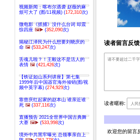
视频新闻：喀布尔遇袭 赵薇的麻
烦可大了 (图/11视频) (
172,310
次)
微电影《抓捕》没什么台词 却震
惊四座
🖼️▶️
(
352,090
次)
揭秘江泽民为什么想要刘晓庆的
读者留言反馈
命
🖼️
(
533,247
次)
丢魂儿啦？！王毅这不是活人的
表情
🖼️
(
421,426
次)
【铁证如山系列讲座】第七集
1999年后中国器官海外倾销(图/视
频中英字幕) (
274,929
次)
靠曾庆红起家的赵本山 谁亲近谁
读者暱称:
死
🖼️
(
337,116
次)
直播预告 2021全世界中国古典舞
大赛
🖼️▶️
(
533,998
次)
欢迎您的留言
境外中共黑牢曝光 总领事亲自上