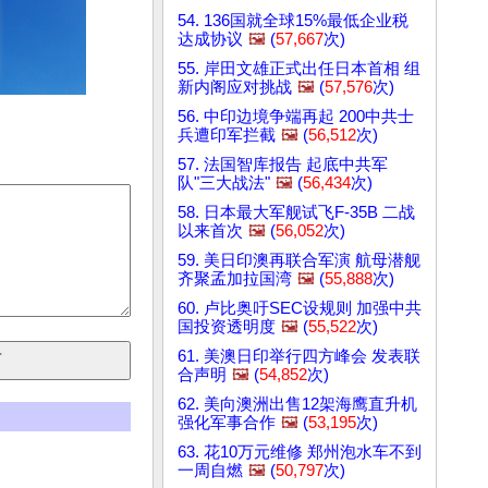
54. 136国就全球15%最低企业税
达成协议
🖼️
(
57,667
次)
55. 岸田文雄正式出任日本首相 组
新内阁应对挑战
🖼️
(
57,576
次)
56. 中印边境争端再起 200中共士
兵遭印军拦截
🖼️
(
56,512
次)
57. 法国智库报告 起底中共军
队"三大战法"
🖼️
(
56,434
次)
58. 日本最大军舰试飞F-35B 二战
以来首次
🖼️
(
56,052
次)
59. 美日印澳再联合军演 航母潜舰
齐聚孟加拉国湾
🖼️
(
55,888
次)
60. 卢比奥吁SEC设规则 加强中共
国投资透明度
🖼️
(
55,522
次)
61. 美澳日印举行四方峰会 发表联
合声明
🖼️
(
54,852
次)
62. 美向澳洲出售12架海鹰直升机
强化军事合作
🖼️
(
53,195
次)
63. 花10万元维修 郑州泡水车不到
一周自燃
🖼️
(
50,797
次)