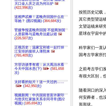
灭口金人庆之说为何出炉
🖼️
(
422,996
次)
按照历史记载
这相声忒棒！孟晚舟回国什么在
其它类型望远
等她？ (图/2视频) (
364,684
次)
文望远镜来研
官媒争报孟晚舟回国 不提两加国
星球在宇宙中的
人质获释与孟晚舟法庭认错
🖼️
(
226,507
次)
正视历史：温家宝和谁一起打掉
科学家们一直
江安排的接班人薄熙来
🖼️
国考古学家所打
(
765,409
次)
方菲访谈李有甫：从大禹治水看
今天中国水患(下)
🖼️▶️
(
581,658
之前考古学们发
次)
有很大区别，
太好看的短片！这一天过的……
🖼️▶️
(
342,950
次)
随着洞口的深
视频新闻：中共国前首富许家印
何安葬者，也
与曾庆红家族关系非同寻常(图/2
视频) (
185,694
次)
形形状。
