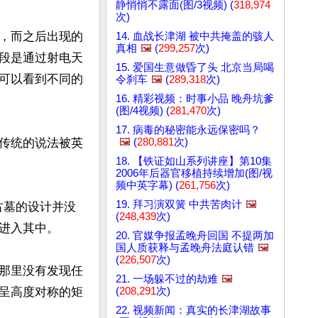
静悄悄不露面(图/3视频) (
318,974
次)
，而之后出现的
14. 血战长津湖 被中共掩盖的骇人
真相
🖼️
(
299,257
次)
段是通过射电天
15. 爱国生意做昏了头 北京当局喝
可以看到不同的
令刹车
🖼️
(
289,318
次)
16. 精彩视频：时事小品 晚舟坑爹
(图/4视频) (
281,470
次)
17. 病毒的秘密能永远保密吗？
🖼️
(
280,881
次)
传统的说法被英
18. 【铁证如山系列讲座】第10集
2006年后器官移植持续增加(图/视
频中英字幕) (
261,756
次)
19. 拜习演双簧 中共苦肉计
🖼️
古墓的设计并没
(
248,439
次)
进入其中。

20. 官媒争报孟晚舟回国 不提两加
国人质获释与孟晚舟法庭认错
🖼️
(
226,507
次)
那里没有发现任
21. 一场躲不过的劫难
🖼️
(
208,291
次)
呈高度对称的矩
22. 视频新闻：真实的长津湖故事