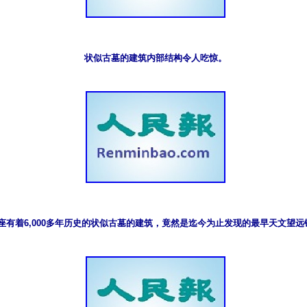
状似古墓的建筑内部结构令人吃惊。
座有着6,000多年历史的状似古墓的建筑，竟然是迄今为止发现的最早天文望远