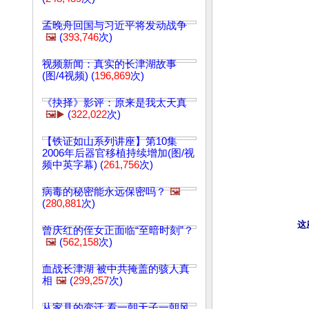
孟晚舟回国与习近平将发动战争
🖼️
(
393,746
次)
视频新闻：真实的长津湖故事
(图/4视频) (
196,869
次)
《抉择》影评：原来是我太天真
🖼️▶️
(
322,022
次)
【铁证如山系列讲座】第10集
2006年后器官移植持续增加(图/视
频中英字幕) (
261,756
次)
病毒的秘密能永远保密吗？
🖼️
(
280,881
次)
这
曾庆红的侄女正面临“至暗时刻”？
🖼️
(
562,158
次)
血战长津湖 被中共掩盖的骇人真
相
🖼️
(
299,257
次)
从家具的变迁 看一朝天子一朝风