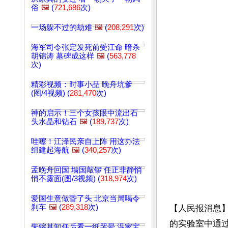
俗
🖼️
(
721,686
次)
一场躲不过的劫难
🖼️
(
208,291
次)
海军司令张定发死前受江命 暗杀
胡锦涛 墓碑成这样
🖼️
(
563,778
次)
精彩视频：时事小品 晚舟坑爹
(图/4视频) (
281,470
次)
神的启示！三个女孩眼中流出石
头水晶和钻石
🖼️
(
189,737
次)
哇噻！江泽民亲自上阵 用这办法
组建起海航
🖼️
(
340,257
次)
孟晚舟回国 墙国敲锣 任正非静悄
悄不露面(图/3视频) (
318,974
次)
爱国生意做昏了头 北京当局喝令
刹车
🖼️
(
289,318
次)
【人民报消息
的实验室中通
朱镕基卸任后看一纸哭晕 温家宝