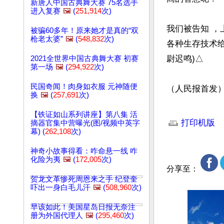
新唐人中国古典舞大赛 75名选手
进入复赛
🖼️
(
251,914
次)
我们被告知 
被骗60多年！原来她才是真的“双
枪老太婆”
🖼️
(
548,832
次)
各种生存技术
尉迟鸣)△

2021全世界中国古典舞大赛 初赛
第一场
🖼️
(
294,922
次)
民国奇闻！肉身如衣服 元神随便
（人民报首发
换
🖼️
(
257,691
次)
文章网址: http://w
【铁证如山系列讲座】第八集 活
打印机版
摘器官集中营曝光(图/视频中英字
幕) (
262,108
次)
神奇小故事得看：咋命悬一线 咋
化险为夷
🖼️
(
172,005
次)
分享至：
贺龙文革惨死周恩来之手 纪登奎
吓出一身白毛儿汗
🖼️
(
508,960
次)
早该如此！美国星岛日报无奈注
册为外国代理人
🖼️
(
295,460
次)