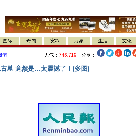
国际
奇闻
灾祸
万象
生活
文化
人气：
746,719
分享：
发表
古墓 竟然是…太震撼了！(多图)