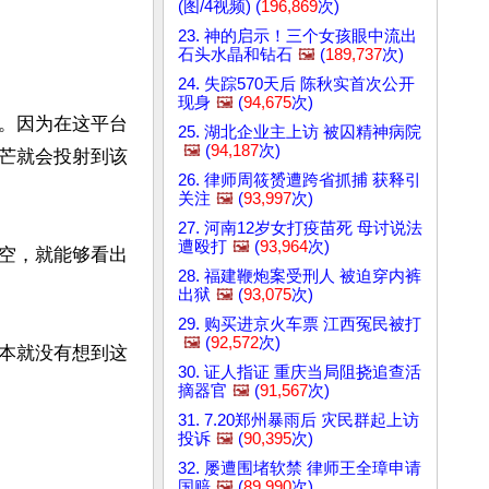
(图/4视频) (
196,869
次)
23. 神的启示！三个女孩眼中流出
石头水晶和钻石
🖼️
(
189,737
次)
24. 失踪570天后 陈秋实首次公开
现身
🖼️
(
94,675
次)
。因为在这平台
25. 湖北企业主上访 被囚精神病院
🖼️
(
94,187
次)
芒就会投射到该
26. 律师周筱赟遭跨省抓捕 获释引
关注
🖼️
(
93,997
次)
27. 河南12岁女打疫苗死 母讨说法
遭殴打
🖼️
(
93,964
次)
空，就能够看出
28. 福建鞭炮案受刑人 被迫穿内裤
出狱
🖼️
(
93,075
次)
29. 购买进京火车票 江西冤民被打
🖼️
(
92,572
次)
本就没有想到这
30. 证人指证 重庆当局阻挠追查活
摘器官
🖼️
(
91,567
次)
31. 7.20郑州暴雨后 灾民群起上访
投诉
🖼️
(
90,395
次)
32. 屡遭围堵软禁 律师王全璋申请
国赔
🖼️
(
89,990
次)