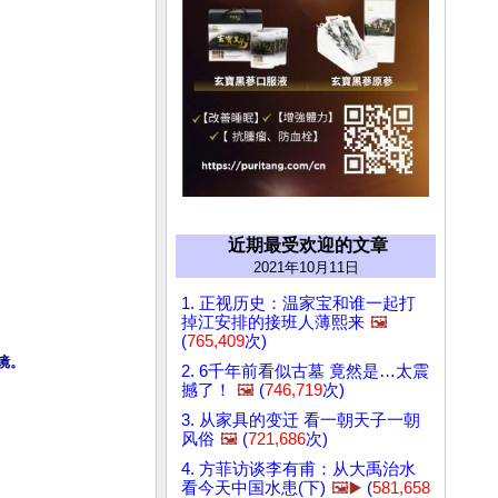
近期最受欢迎的文章
2021年10月11日
1. 正视历史：温家宝和谁一起打
掉江安排的接班人薄熙来
🖼️
(
765,409
次)
镜。
2. 6千年前看似古墓 竟然是…太震
撼了！
🖼️
(
746,719
次)
3. 从家具的变迁 看一朝天子一朝
风俗
🖼️
(
721,686
次)
4. 方菲访谈李有甫：从大禹治水
看今天中国水患(下)
🖼️▶️
(
581,658