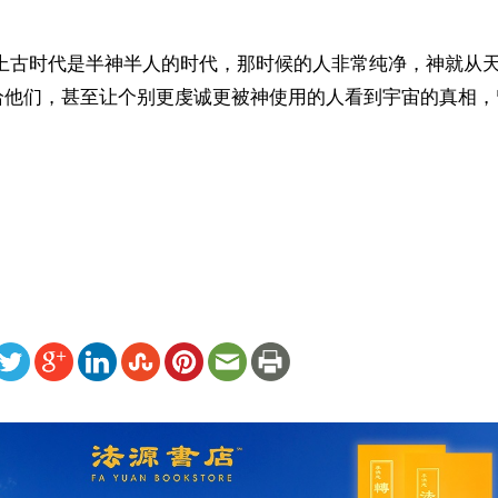
，上古时代是半神半人的时代，那时候的人非常纯净，神就从
给他们，甚至让个别更虔诚更被神使用的人看到宇宙的真相，留
）
ww.renminbao.com/rmb/articles/2021/10/12/73309.html