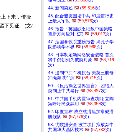
44. 新闻简述
🖼️
(
59,616
次)
45. 配合盟友围堵中共 印度进行史
天上下来，传授
上最大军改
🖼️
(
59,576
次)
下见证。(文/
46. 报告：英国缺乏细致中国策略
需新方向应对北京
🖼️
(
59,013
次)
47. 法国参议院重磅报告 揭孔子学
院影响学术界
🖼️
(
58,968
次)
48. 日本制定新网络安全战略 首次
将中俄朝列为威胁对象
🖼️
(
58,719
次)
49. 遏制中共军机扰台 美英三航母
冲绳海域军演
🖼️
(
58,715
次)
50. 《反活摘之世界宣言》 团结人
类制止中共暴行
🖼️
(
58,497
次)
51. 中共国手机内置审查功能 立陶
宛呼吁民众弃用
🖼️
(
58,359
次)
52. 印度宣布 成立核潜艇加常规潜
艇舰队
🖼️
(
57,776
次)
53. 忧数据安全 波兰项目拟放弃中
共国华大基因技术
🖼️
(
57,732
次)