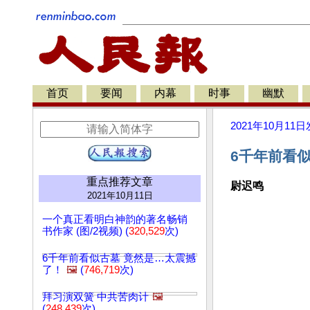
首页
要闻
内幕
时事
幽默
2021年10月11日
6千年前看似
重点推荐文章
尉迟鸣
2021年10月11日
一个真正看明白神韵的著名畅销
书作家 (图/2视频) (
320,529
次)
6千年前看似古墓 竟然是…太震撼
了！
🖼️
(
746,719
次)
拜习演双簧 中共苦肉计
🖼️
(
248,439
次)