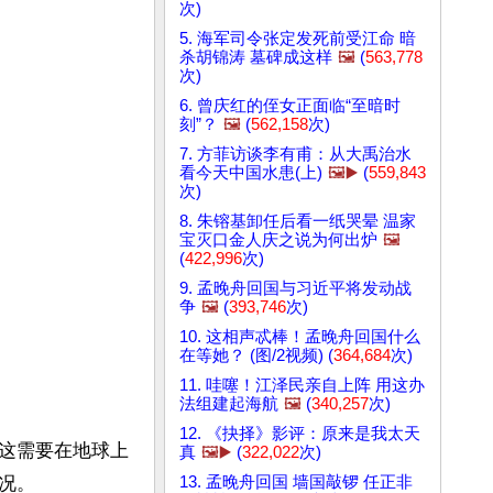
次)
5. 海军司令张定发死前受江命 暗
杀胡锦涛 墓碑成这样
🖼️
(
563,778
次)
6. 曾庆红的侄女正面临“至暗时
刻”？
🖼️
(
562,158
次)
7. 方菲访谈李有甫：从大禹治水
看今天中国水患(上)
🖼️▶️
(
559,843
次)
8. 朱镕基卸任后看一纸哭晕 温家
宝灭口金人庆之说为何出炉
🖼️
(
422,996
次)
9. 孟晚舟回国与习近平将发动战
争
🖼️
(
393,746
次)
10. 这相声忒棒！孟晚舟回国什么
在等她？ (图/2视频) (
364,684
次)
11. 哇噻！江泽民亲自上阵 用这办
法组建起海航
🖼️
(
340,257
次)
12. 《抉择》影评：原来是我太天
这需要在地球上
真
🖼️▶️
(
322,022
次)
13. 孟晚舟回国 墙国敲锣 任正非
。
