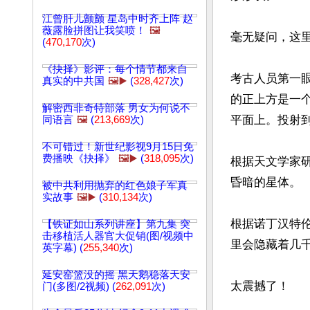
江曾肝儿颤颤 星岛中时齐上阵 赵
薇露脸拼图让我笑喷！
🖼️
毫无疑问，这里
(
470,170
次)
《抉择》影评：每个情节都来自
考古人员第一
真实的中共国
🖼️▶️
(
328,427
次)
的正上方是一
解密西非奇特部落 男女为何说不
平面上。投射到
同语言
🖼️
(
213,669
次)
不可错过！新世纪影视9月15日免
费播映《抉择》
🖼️▶️
(
318,095
次)
根据天文学家
昏暗的星体。

被中共利用抛弃的红色娘子军真
实故事
🖼️▶️
(
310,134
次)
根据诺丁汉特
【铁证如山系列讲座】第九集 突
击移植活人器官大促销(图/视频中
里会隐藏着几千
英字幕) (
255,340
次)
延安窑篮没的摇 黑天鹅稳落天安
太震撼了！

门(多图/2视频) (
262,091
次)