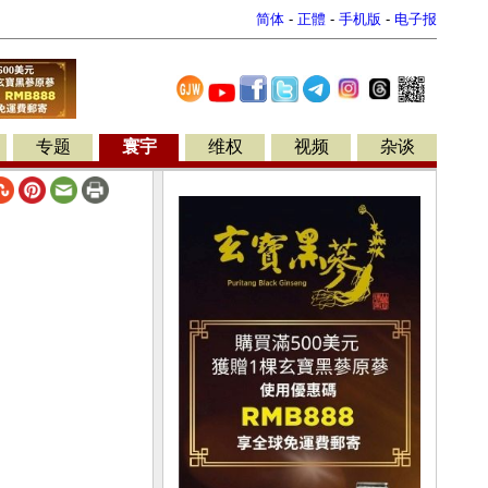
简体
-
正體
-
手机版
-
电子报
专题
寰宇
维权
视频
杂谈