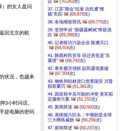
议
🖼️
(
70,263
次)
译）的女人盘问
37. 江苏"两会"结束 访民遭"维
稳"失踪
🖼️
(
69,875
次)
38. 各地维权简讯
🖼️
(
69,779
次)
39. 坚持申诉 "新疆聂树斌"终获清
返回北京的航
白
🖼️
(
69,398
次)
40. 记者暗访污染企业 险遭灭口
🖼️
(
68,916
次)
41. 陕西村民苦等 回迁房竟是"豆
腐渣"
🖼️
(
68,742
次)
42. 寒冬腊月强拆 皖民露宿废墟
🖼️
(
67,934
次)
的状况，也越来
43. 钢铁和铝材进口危害国安 川普
拟祭重罚
🖼️
(
51,361
次)
44. 因应韩半岛可能的冲突 美军拟
定撤侨方案
🖼️
(
51,152
次)
押3小时问话。
45. 新闻简述
🖼️
(
50,503
次)
手提电脑的密码
46. 美情报六巨头：中俄朝是全球
三大网络威胁
🖼️
(
50,256
次)
47. 新闻简述
🖼️
(
50,237
次)