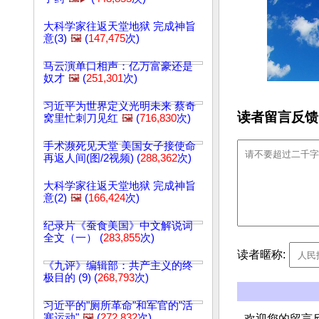
大科学家往返天堂地狱 完成神旨
意(3)
🖼️
(
147,475
次)
马云演单口相声：亿万富豪还是
奴才
🖼️
(
251,301
次)
习近平为世界定义光明未来 蔡奇
读者留言反馈
窝里忙刺刀见红
🖼️
(
716,830
次)
手术濒死见天堂 美国女子接使命
再返人间(图/2视频) (
288,362
次)
大科学家往返天堂地狱 完成神旨
意(2)
🖼️
(
166,424
次)
纪录片《蚕食美国》中文解说词
全文（一） (
283,855
次)
读者暱称:
《九评》编辑部：共产主义的终
极目的 (9) (
268,793
次)
习近平的"厕所革命"和军官的"活
塞运动"
🖼️
(
272,832
次)
欢迎您的留言