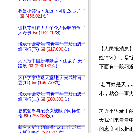
权当小笑话：党这下可以放心了
🖼️
(
456,021
次)
刨根才知底！几个令人惊叹的奇
人奇事
🖼️
(
162,712
次)
戊戌年话变法 习近平与王歧山恐
【人民报消息】
难同行(下)
🖼️
(
317,096
次)
姓情怀》，是“
人民报中国新年献辞：江城子·天
路展
🖼️
(
296,142
次)
下面有一段习近
大科学家往返天堂地狱 完成神旨
意(11)
🖼️
(
166,739
次)
“老百姓是天
木，就会一事无
戊戌年话变法 习近平与王歧山恐
难同行(上)
🖼️
(
280,303
次)
史威登堡与纪晓岚被赋予同样使
习近平语录里的
命
🖼️
(
253,089
次)
天我们来看看
新唐人新年期间播出2018全球华
的态度可以折射
人新年晚会 (
274,265
次)