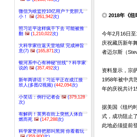
微信为啥监控10亿用户？党胆儿
◎ 
2018年《
小！
🖼️
(
261,942
次)
照习近平这样疯干下去 可能被推
今年2月16日
翻
🖼️
(
1,210,022
次)
庆祝藏历新年
大科学家往返天堂地狱 完成神旨
意(7)
🖼️
(
165,871
次)
者迈尔斯（Steve
银河系中心有神秘"丝线"？科学家
说的
🖼️
(
357,492
次)
资料显示，宗萨
1958年被中
新年两讲话！习近平正在成江接
班人(多图/2视频) (
442,094
次)
年的庆祝共计1
小笑话：例行记者会
🖼️
(
379,128
次)
据美国《纽约
有解药！英男在街上突然人体自
式，成功阻止
燃而死
🖼️
(
147,288
次)
此地必须提前登
科学家坚持把那叫黑洞 你看着玩
🖼️
(
359,800
次)