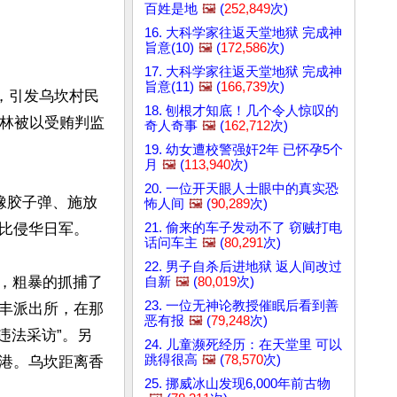
百姓是地
🖼️
(
252,849
次)
16. 大科学家往返天堂地狱 完成神
旨意(10)
🖼️
(
172,586
次)
17. 大科学家往返天堂地狱 完成神
旨意(11)
🖼️
(
166,739
次)
捕，引发乌坎村民
18. 刨根才知底！几个令人惊叹的
，林被以受贿判监
奇人奇事
🖼️
(
162,712
次)
19. 幼女遭校警强奸2年 已怀孕5个
月
🖼️
(
113,940
次)
20. 一位开天眼人士眼中的真实恐
橡胶子弹、施放
怖人间
🖼️
(
90,289
次)
21. 偷来的车子发动不了 窃贼打电
比侵华日军。

话问车主
🖼️
(
80,291
次)
22. 男子自杀后进地狱 返人间改过
入，粗暴的抓捕了
自新
🖼️
(
80,019
次)
23. 一位无神论教授催眠后看到善
丰派出所，在那
恶有报
🖼️
(
79,248
次)
违法采访”。另
24. 儿童濒死经历：在天堂里 可以
跳得很高
🖼️
(
78,570
次)
港。乌坎距离香
25. 挪威冰山发现6,000年前古物