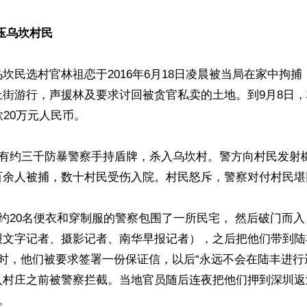
压乌坎村民
坎民选村官林祖恋于2016年6月18日凌晨被当局在家中拘
上街游行，声援林及要求讨回被贪官私卖的土地。到9月8日
20万元人民币。

，有约三千防暴警察手持盾牌，杀入乌坎村。警方向村民发射
百余人被捕，数十村民受伤入院。村民怒斥，警察对付村民堪
，约20名便衣和穿制服的警察包围了一所民宅， 然后破门而
报文字记者、摄影记者、南华早报记者），之后把他们带到陆
时，他们被要求签署一份保证信，以后“永远不会在陆丰进行
入村庄之前被警察拦截。当地官员随后连夜把他们押到深圳返
。
