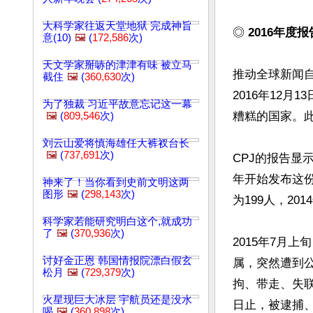
大科学家往返天堂地狱 完成神旨
◎ 
2016年
意(10)
🖼️
(
172,586
次)
天文学家掰哧的津津有味 被立马
推动全球新闻自由的
截住
🖼️
(
360,630
次)
2016年12月
为了独裁 习近平故意忘记这一幕
糟糕的国家。
🖼️
(
809,546
次)
刘云山爱将慎海雄任大裤衩台长
🖼️
(
737,691
次)
CPJ的报告显示
年开始发布这份
神来了！当你看到史前文明这两
图形
🖼️
(
298,143
次)
为199人，20
科学家若能研究明白这个,就成功
了
🖼️
(
370,936
次)
2015年7月
讨好金正恩 韩国情报院漂白假玄
属，突然遭到
松月
🖼️
(
729,379
次)
拘、带走、失联
火星现巨大冰层 宇航员还是没水
日止，被逮捕、
喝
🖼️
(
360,898
次)