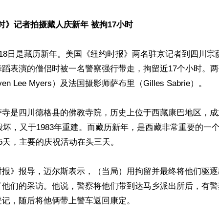
纽时》记者拍摄藏人庆新年 被拘17小时
至18日是藏历新年。美国《纽约时报》两名驻京记者到四川宗
舞蹈表演的僧侣时被一名警察强行带走，拘留近17个小时。
n Lee Myers）及法国摄影师萨布里（Gilles Sabrie）。

寺是四川德格县的佛教寺院，历史上位于西藏康巴地区，成立
共毁坏，又于1983年重建。而藏历新年，是西藏非常重要的一
5天，主要的庆祝活动在头三天。

时报》报导，迈尔斯表示，（当局）用拘留并最终将他们驱逐
了他们的采访。他说，警察将他们带到达马乡派出所后，有警
记，随后将他俩带上警车返回康定。
