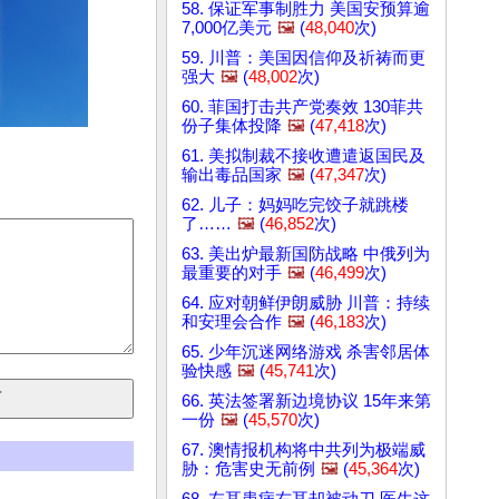
58. 保证军事制胜力 美国安预算逾
7,000亿美元
🖼️
(
48,040
次)
59. 川普：美国因信仰及祈祷而更
强大
🖼️
(
48,002
次)
60. 菲国打击共产党奏效 130菲共
份子集体投降
🖼️
(
47,418
次)
61. 美拟制裁不接收遭遣返国民及
输出毒品国家
🖼️
(
47,347
次)
62. 儿子：妈妈吃完饺子就跳楼
了……
🖼️
(
46,852
次)
63. 美出炉最新国防战略 中俄列为
最重要的对手
🖼️
(
46,499
次)
64. 应对朝鲜伊朗威胁 川普：持续
和安理会合作
🖼️
(
46,183
次)
65. 少年沉迷网络游戏 杀害邻居体
验快感
🖼️
(
45,741
次)
66. 英法签署新边境协议 15年来第
一份
🖼️
(
45,570
次)
67. 澳情报机构将中共列为极端威
胁：危害史无前例
🖼️
(
45,364
次)
68. 左耳患病右耳却被动刀 医生这