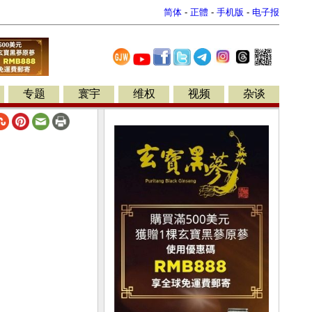
简体
-
正體
-
手机版
-
电子报
专题
寰宇
维权
视频
杂谈