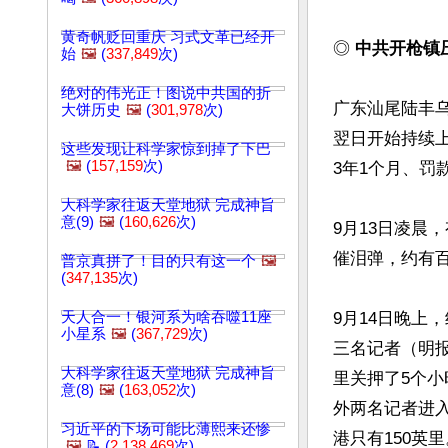
黄奇帆贬回重庆 习式文革已经开
◎ 
中共开枪镇
始
🖼️
(
337,849
次)
绝对的伟光正！图说中共国的折
广东汕尾陆丰乌
大饼历史
🖼️
(
301,978
次)
翌日开始持续
这些发现让科学家惊到掉了下巴
🖼️
(
157,159
次)
3年1个月、罚款
大科学家往返天堂地狱 完成神旨
意(9)
🖼️
(
160,626
次)
9月13日凌晨
催泪弹，约有
普京真拼了！目的只有这一个
🖼️
(
347,135
次)
天人合一！银河系为啥吞噬11座
9月14日晚上
小星系
🖼️
(
367,729
次)
三名记者（明
大科学家往返天堂地狱 完成神旨
里关押了5个小
意(8)
🖼️
(
163,052
次)
外两名记者进
习近平的下场可能比薄熙来还惨
港只有150英里
🖼️
📝 (
2,138,469
次)