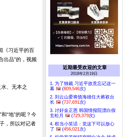
新闻《习近平的百
合出品”的，视频
近期最受欢迎的文章
2018年2月19日
1. 为了独裁 习近平故意忘记这一
之水、无本之
幕
🖼️
(
809,546
次)
2. 刘云山爱将慎海雄任大裤衩台
长
🖼️
(
737,691
次)
3. 讨好金正恩 韩国情报院漂白假
”和“地”的呢？今
玄松月
🖼️
(
729,379
次)
子，所以对记者
4. 权当小笑话：党这下可以放心
了
🖼️
(
456,021
次)