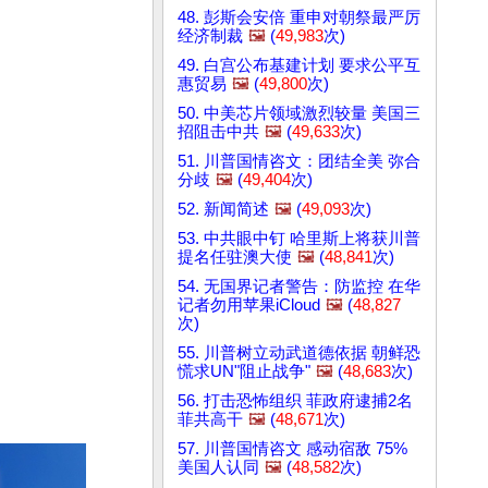
48. 彭斯会安倍 重申对朝祭最严厉
经济制裁
🖼️
(
49,983
次)
49. 白宫公布基建计划 要求公平互
惠贸易
🖼️
(
49,800
次)
50. 中美芯片领域激烈较量 美国三
招阻击中共
🖼️
(
49,633
次)
51. 川普国情咨文：团结全美 弥合
分歧
🖼️
(
49,404
次)
52. 新闻简述
🖼️
(
49,093
次)
53. 中共眼中钉 哈里斯上将获川普
提名任驻澳大使
🖼️
(
48,841
次)
54. 无国界记者警告：防监控 在华
记者勿用苹果iCloud
🖼️
(
48,827
次)
55. 川普树立动武道德依据 朝鲜恐
慌求UN"阻止战争"
🖼️
(
48,683
次)
56. 打击恐怖组织 菲政府逮捕2名
菲共高干
🖼️
(
48,671
次)
57. 川普国情咨文 感动宿敌 75%
美国人认同
🖼️
(
48,582
次)