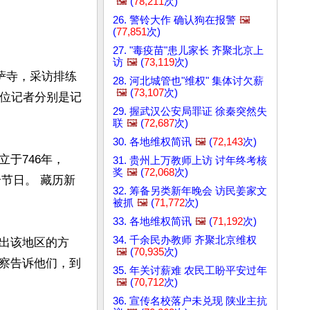
🖼️
(
78,211
次)
26. 警铃大作 确认狗在报警
🖼️
(
77,851
次)
27. "毒疫苗"患儿家长 齐聚北京上
访
🖼️
(
73,119
次)
萨寺，采访排练
28. 河北城管也"维权" 集体讨欠薪
🖼️
(
73,107
次)
两位记者分别是记
29. 握武汉公安局罪证 徐秦突然失
联
🖼️
(
72,687
次)
30. 各地维权简讯
🖼️
(
72,143
次)
于746年，
31. 贵州上万教师上访 讨年终考核
奖
🖼️
(
72,068
次)
个节日。 藏历新
32. 筹备另类新年晚会 访民姜家文
被抓
🖼️
(
71,772
次)
33. 各地维权简讯
🖼️
(
71,192
次)
34. 千余民办教师 齐聚北京维权
出该地区的方
🖼️
(
70,935
次)
察告诉他们，到
35. 年关讨薪难 农民工盼平安过年
🖼️
(
70,712
次)
36. 宣传名校落户未兑现 陕业主抗