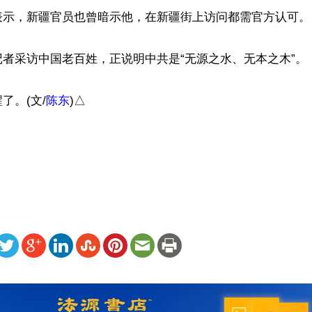
表示，新疆官员也曾暗示他，在新疆街上访问都需官方认可。

者采访中国老百姓，正说明中共是“无源之水、无本之木”。

了。(文/
陈东
)△

）
ww.renminbao.com/rmb/articles/2018/2/19/66902.html