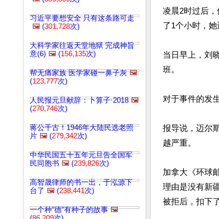
凌晨2时过后
习近平要想安全 只有这条路可走
了1个小时，她
🖼️
(
301,728
次)
大科学家往返天堂地狱 完成神旨
意(6)
🖼️
(
156,135
次)
当日早上，刘
班。

帮无痛家族 医学家碰一鼻子灰
🖼️
(
123,777
次)
对于事件的发
人民报元旦献辞：卜算子·2018
🖼️
(
270,746
次)
蒋公千古！1946年大陆民选老照
报导说，迈尔
片
🖼️
(
279,342
次)
越严重。

中华民国五十五年元旦告全国军
民同胞书
🖼️
(
239,826
次)
加拿大《环球邮
高智晟律师的书一出，于泓源下
理由是没有新
台了
🖼️
(
238,441
次)
被拒后，扣下了
一个种"德"有种子的故事
🖼️
(
86,209
次)