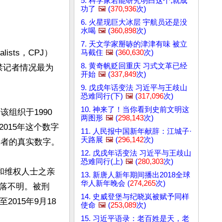
5. 科学家若能研究明白这个,就成
功了
🖼️
(
370,936
次)
6. 火星现巨大冰层 宇航员还是没
水喝
🖼️
(
360,898
次)
7. 天文学家掰哧的津津有味 被立
lists，CPJ）
马截住
🖼️
(
360,630
次)
8. 黄奇帆贬回重庆 习式文革已经
囚禁记者情况最为
开始
🖼️
(
337,849
次)
9. 戊戌年话变法 习近平与王歧山
恐难同行(下)
🖼️
(
317,096
次)
10. 神来了！当你看到史前文明这
该组织于1990
两图形
🖼️
(
298,143
次)
015年这个数字
11. 人民报中国新年献辞：江城子·
天路展
🖼️
(
296,142
次)
的真实数字。  

12. 戊戌年话变法 习近平与王歧山
恐难同行(上)
🖼️
(
280,303
次)
和维权人士之亲
13. 新唐人新年期间播出2018全球
华人新年晚会 (
274,265
次)
落不明。被刑
14. 史威登堡与纪晓岚被赋予同样
015年9月18
使命
🖼️
(
253,089
次)
15. 习近平语录：老百姓是天，老