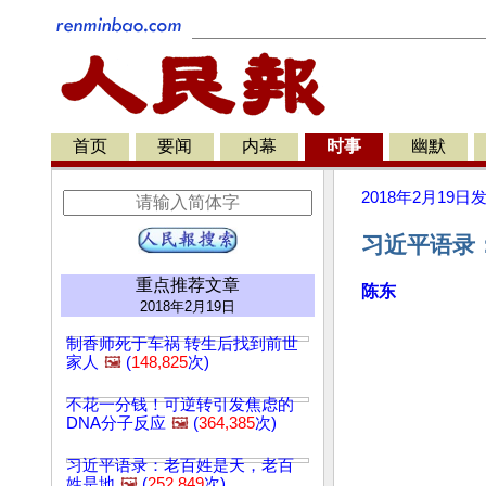
首页
要闻
内幕
时事
幽默
2018年2月19日
习近平语录：
重点推荐文章
陈东
2018年2月19日
制香师死于车祸 转生后找到前世
家人
🖼️
(
148,825
次)
不花一分钱！可逆转引发焦虑的
DNA分子反应
🖼️
(
364,385
次)
习近平语录：老百姓是天，老百
姓是地
🖼️
(
252,849
次)