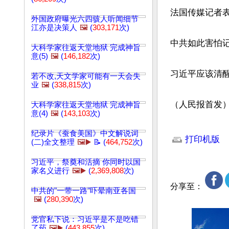
法国传媒记者
外国政府曝光六四骇人听闻细节
江亦是决策人
🖼️
(
303,171
次)
中共如此害怕记
大科学家往返天堂地狱 完成神旨
意(5)
🖼️
(
146,182
次)
习近平应该清醒
若不改,天文学家可能有一天会失
业
🖼️
(
338,815
次)
（人民报首发
大科学家往返天堂地狱 完成神旨
意(4)
🖼️
(
143,103
次)
文章网址: http://w
纪录片《蚕食美国》中文解说词
打印机版
(二)全文整理
🖼️▶️
📝 (
464,752
次)
习近平，祭奠和活摘 你同时以国
家名义进行
🖼️▶️
(
2,369,808
次)
分享至：
中共的"一带一路"吓晕南亚各国
🖼️
(
280,390
次)
党官私下说：习近平是不是吃错
了药
🖼️▶️
(
443,855
次)