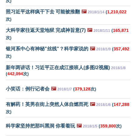
次)
照习近平这样疯干下去 可能被推翻
🖼️
(
1,210,022
2018/1/14
次)
大科学家往返天堂地狱 完成神旨意(7)
🖼️
(
165,871
2018/1/11
次)
银河系中心有神秘"丝线"？科学家说的
🖼️
(
357,492
2018/1/9
次)
新年两讲话！习近平正在成江接班人(多图/2视频)
2018/1/8
(
442,094
次)
小笑话：例行记者会
🖼️
(
379,128
次)
2018/1/7
有解药！英男在街上突然人体自燃而死
🖼️
(
147,288
2018/1/6
次)
科学家坚持把那叫黑洞 你看着玩
🖼️
(
359,800
次)
2018/1/5