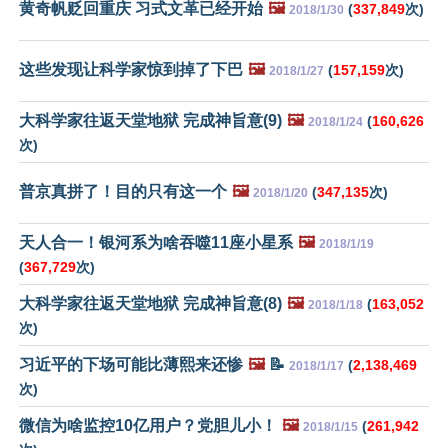
黄奇帆贬回重庆 习式文革已经开始
🖼️
(
337,849
次)
2018/1/30
这些发现让科学家惊到掉了下巴
🖼️
(
157,159
次)
2018/1/27
大科学家往返天堂地狱 完成神旨意(9)
🖼️
(
160,626
2018/1/24
次)
普京真拼了！目的只有这一个
🖼️
(
347,135
次)
2018/1/20
天人合一！银河系为啥吞噬11座小星系
🖼️
2018/1/19
(
367,729
次)
大科学家往返天堂地狱 完成神旨意(8)
🖼️
(
163,052
2018/1/18
次)
习近平的下场可能比薄熙来还惨
🖼️
📝
(
2,138,469
2018/1/17
次)
微信为啥监控10亿用户？党胆儿小！
🖼️
(
261,942
2018/1/15