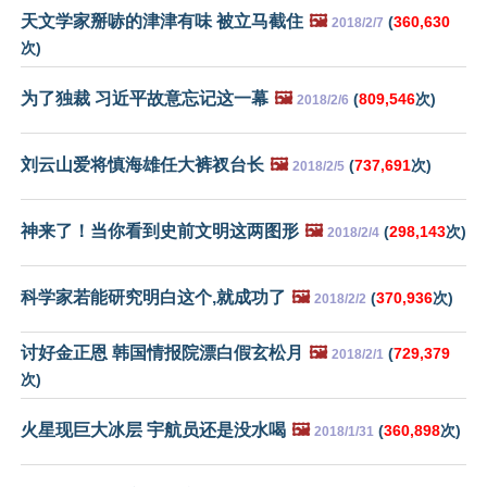
天文学家掰哧的津津有味 被立马截住
🖼️
(
360,630
2018/2/7
次)
为了独裁 习近平故意忘记这一幕
🖼️
(
809,546
次)
2018/2/6
刘云山爱将慎海雄任大裤衩台长
🖼️
(
737,691
次)
2018/2/5
神来了！当你看到史前文明这两图形
🖼️
(
298,143
次)
2018/2/4
科学家若能研究明白这个,就成功了
🖼️
(
370,936
次)
2018/2/2
讨好金正恩 韩国情报院漂白假玄松月
🖼️
(
729,379
2018/2/1
次)
火星现巨大冰层 宇航员还是没水喝
🖼️
(
360,898
次)
2018/1/31