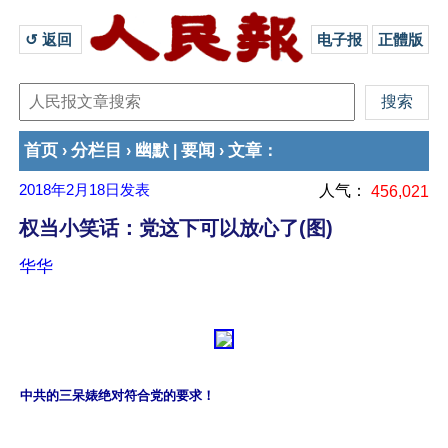
↺ 返回 
电子报
正體版
首页
分栏目
幽默
要闻
文章
›
›
|
›
：
2018年2月18日
发表
人气：
456,021
权当小笑话：党这下可以放心了(图)
华华
中共的三呆婊绝对符合党的要求！