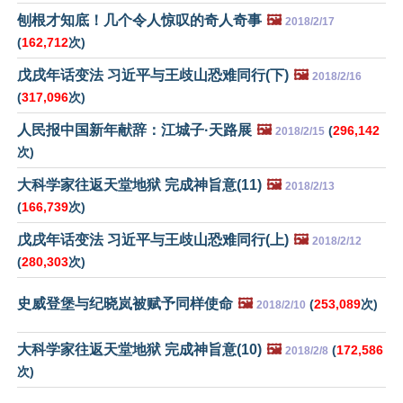
刨根才知底！几个令人惊叹的奇人奇事
🖼️
2018/2/17
(
162,712
次)
戊戌年话变法 习近平与王歧山恐难同行(下)
🖼️
2018/2/16
(
317,096
次)
人民报中国新年献辞：江城子·天路展
🖼️
(
296,142
2018/2/15
次)
大科学家往返天堂地狱 完成神旨意(11)
🖼️
2018/2/13
(
166,739
次)
戊戌年话变法 习近平与王歧山恐难同行(上)
🖼️
2018/2/12
(
280,303
次)
史威登堡与纪晓岚被赋予同样使命
🖼️
(
253,089
次)
2018/2/10
大科学家往返天堂地狱 完成神旨意(10)
🖼️
(
172,586
2018/2/8
次)