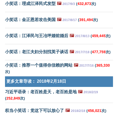
小笑话：理成江泽民式发型
🖼️
(
432,873
次)
2017/9/3
小笑话：金正恩若攻击美国
🖼️
(
391,494
次)
2017/8/17
小笑话：江泽民与王冶坪婚前婚后
🖼️
(
459,445
次)
2017/8/13
小笑话：老江夫妇分别找英子谈话
🖼️
(
477,759
次)
2017/7/18
小笑话：推荐一个值得你信赖的网站
🖼️
(
365,330
2017/7/16
次)
更多文章导读：
2018年2月18日
习近平语录：老百姓是天，老百姓是地
🖼️
2018/2/19
(
252,849
次)
权当小笑话：党这下可以放心了
🖼️
(
456,021
次)
2018/2/18