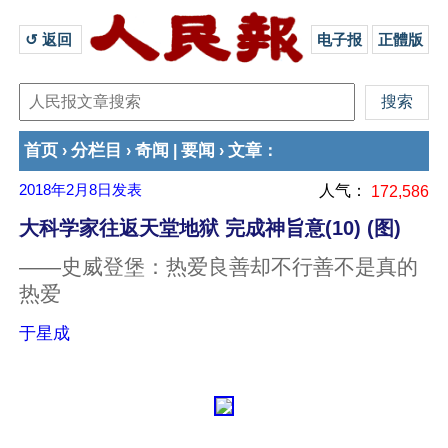
↺ 返回 
电子报
正體版
首页
分栏目
奇闻
要闻
文章
›
›
|
›
：
2018年2月8日
发表
人气：
172,586
大科学家往返天堂地狱 完成神旨意(10) (图)
——史威登堡：热爱良善却不行善不是真的
热爱
于星成