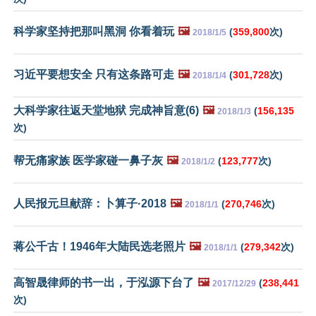
科学家坚持把那叫黑洞 你看着玩
🖼️
(
359,800
次)
2018/1/5
习近平要想安全 只有这条路可走
🖼️
(
301,728
次)
2018/1/4
大科学家往返天堂地狱 完成神旨意(6)
🖼️
(
156,135
2018/1/3
次)
帮无痛家族 医学家碰一鼻子灰
🖼️
(
123,777
次)
2018/1/2
人民报元旦献辞：卜算子·2018
🖼️
(
270,746
次)
2018/1/1
蒋公千古！1946年大陆民选老照片
🖼️
(
279,342
次)
2018/1/1
高智晟律师的书一出，于泓源下台了
🖼️
(
238,441
2017/12/29
次)