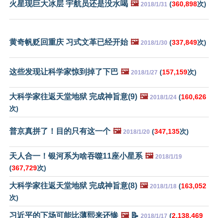
火星现巨大冰层 宇航员还是没水喝
🖼️
(
360,898
次)
2018/1/31
黄奇帆贬回重庆 习式文革已经开始
🖼️
(
337,849
次)
2018/1/30
这些发现让科学家惊到掉了下巴
🖼️
(
157,159
次)
2018/1/27
大科学家往返天堂地狱 完成神旨意(9)
🖼️
(
160,626
2018/1/24
次)
普京真拼了！目的只有这一个
🖼️
(
347,135
次)
2018/1/20
天人合一！银河系为啥吞噬11座小星系
🖼️
2018/1/19
(
367,729
次)
大科学家往返天堂地狱 完成神旨意(8)
🖼️
(
163,052
2018/1/18
次)
习近平的下场可能比薄熙来还惨
🖼️
📝
(
2,138,469
2018/1/17