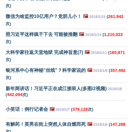
次)
微信为啥监控10亿用户？党胆儿小！
🖼️
(
261,942
2018/1/15
次)
照习近平这样疯干下去 可能被推翻
🖼️
(
1,210,022
2018/1/14
次)
大科学家往返天堂地狱 完成神旨意(7)
🖼️
(
165,871
2018/1/11
次)
银河系中心有神秘"丝线"？科学家说的
🖼️
(
357,492
2018/1/9
次)
新年两讲话！习近平正在成江接班人(多图/2视频)
2018/1/8
(
442,094
次)
小笑话：例行记者会
🖼️
(
379,128
次)
2018/1/7
有解药！英男在街上突然人体自燃而死
🖼️
(
147,288
2018/1/6
次)