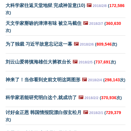
大科学家往返天堂地狱 完成神旨意(10)
🖼️
(
172,586
2018/2/8
次)
天文学家掰哧的津津有味 被立马截住
🖼️
(
360,630
2018/2/7
次)
为了独裁 习近平故意忘记这一幕
🖼️
(
809,546
次)
2018/2/6
刘云山爱将慎海雄任大裤衩台长
🖼️
(
737,691
次)
2018/2/5
神来了！当你看到史前文明这两图形
🖼️
(
298,143
次)
2018/2/4
科学家若能研究明白这个,就成功了
🖼️
(
370,936
次)
2018/2/2
讨好金正恩 韩国情报院漂白假玄松月
🖼️
(
729,379
2018/2/1
次)