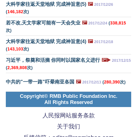
大科学家往返天堂地狱 完成神旨意(5)
🖼️
2017/12/26
(
146,182
次)
若不改,天文学家可能有一天会失业
🖼️
(
338,815
2017/12/24
次)
大科学家往返天堂地狱 完成神旨意(4)
🖼️
2017/12/18
(
143,103
次)
习近平，祭奠和活摘 你同时以国家名义进行
🖼️▶️
2017/12/15
(
2,369,808
次)
中共的"一带一路"吓晕南亚各国
🖼️
(
280,390
次)
2017/12/13
Copyright© RMB Public Foundation Inc.
All Rights Reserved
人民报网站服务条款
关于我们