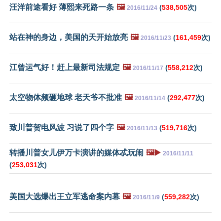
汪洋前途看好 薄熙来死路一条
🖼️
(
538,505
次)
2016/11/24
站在神的身边，美国的天开始放亮
🖼️
(
161,459
次)
2016/11/23
江曾运气好！赶上最新司法规定
🖼️
(
558,212
次)
2016/11/17
太空物体频砸地球 老天爷不批准
🖼️
(
292,477
次)
2016/11/14
致川普贺电风波 习说了四个字
🖼️
(
519,716
次)
2016/11/13
转播川普女儿伊万卡演讲的媒体忒玩闹
🖼️▶️
2016/11/11
(
253,031
次)
美国大选爆出王立军逃命案内幕
🖼️
(
559,282
次)
2016/11/9