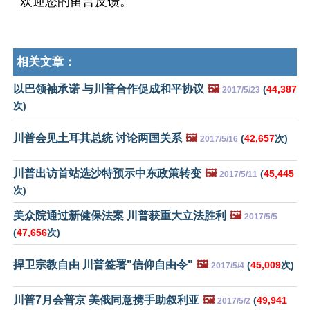
欢迎您的留言反馈。
相关文章：
以巴领袖承诺 与川普合作促成和平协议
🖼️
(
44,387
2017/5/23
次)
川普会见土耳其总统 讨论两国关系
🖼️
(
42,657
次)
2017/5/16
川普出访首站选沙特预示中东政策转变
🖼️
(
45,445
2017/5/11
次)
美众院通过新健保法案 川普获重大立法胜利
🖼️
2017/5/5
(
47,656
次)
捍卫宗教自由 川普签署"信仰自由令"
🖼️
(
45,009
次)
2017/5/4
川普7月会普京 美俄同意携手助叙利亚
🖼️
(
49,941
2017/5/2