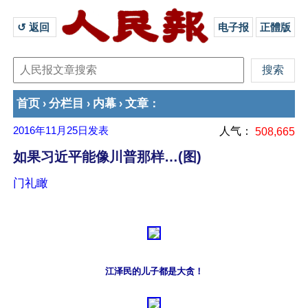
↺ 返回 
电子报
正體版
首页
分栏目
内幕
文章
›
›
›
：
2016年11月25日
发表
人气：
508,665
如果习近平能像川普那样…(图)
门礼瞰
江泽民的儿子都是大贪！