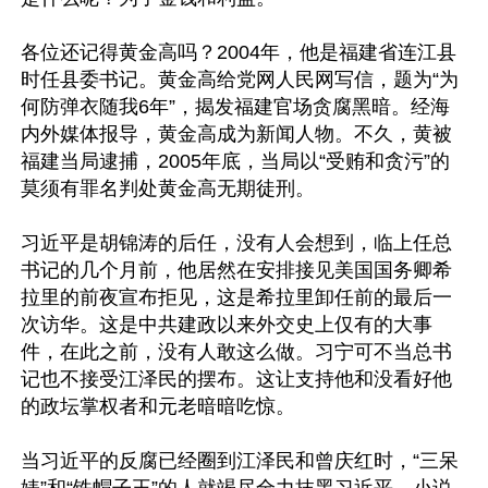
各位还记得黄金高吗？2004年，他是福建省连江县
时任县委书记。黄金高给党网人民网写信，题为“为
何防弹衣随我6年”，揭发福建官场贪腐黑暗。经海
内外媒体报导，黄金高成为新闻人物。不久，黄被
福建当局逮捕，2005年底，当局以“受贿和贪污”的
莫须有罪名判处黄金高无期徒刑。

习近平是胡锦涛的后任，没有人会想到，临上任总
书记的几个月前，他居然在安排接见美国国务卿希
拉里的前夜宣布拒见，这是希拉里卸任前的最后一
次访华。这是中共建政以来外交史上仅有的大事
件，在此之前，没有人敢这么做。习宁可不当总书
记也不接受江泽民的摆布。这让支持他和没看好他
的政坛掌权者和元老暗暗吃惊。

当习近平的反腐已经圈到江泽民和曾庆红时，“三呆