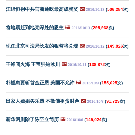
江绵恒创中共官商通吃最高成就奖
🖼️
(
506,284
次)
2016/10/13
将地震赶到地壳深处的恩主
🖼️
(
295,968
次)
2016/10/13
现任北京司法局长发的狠誓将兑现
🖼️
(
149,826
次)
2016/10/12
王锋闯火海 王宝强钻冰川
🖼️
(
138,872
次)
2016/10/11
朴槿惠要斩首金正恩 美国不允许
🖼️
(
155,625
次)
2016/10/9
出家人嫖娼买乐透 不敬佛祖贪财色
🖼️
(
91,729
次)
2016/10/7
新华网删除了陈至立简历
🖼️
(
145,024
次)
2016/10/6