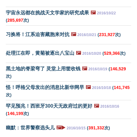
宇宙永远都在挑战天文学家的研究成果
🖼️
2016/10/22
(
285,697
次)
习换将！江系迫害藏胞来对抗
🖼️
(
231,927
次)
2016/10/21
处理江在即，黄菊被逐出八宝山
🖼️
(
529,366
次)
2016/10/20
黑土地的脊梁弯了 灵堂上用筐收钱
🖼️
(
146,529
2016/10/19
次)
怪！呼格父母发出的消息比新华网早
🖼️
(
141,745
2016/10/18
次)
罕见预兆！西班牙300天无政府过的更好
🖼️
2016/10/16
(
146,199
次)
幽默：世界警察选头儿
🖼️▶️
(
391,332
次)
2016/10/15