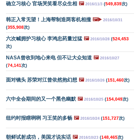
确立习核心 官场哭笑看尽众生相
🖼️
(
549,839
次)
2016/11/3
韩正入常无望！上海帮制造两客机相撞
🖼️▶️
2016/10/31
(
355,908
次)
六次喊拥护习核心 李鸿忠药量过猛
🖼️
(
524,453
2016/10/28
次)
NASA曾收到地心来电 但不让大众知道
🖼️
2016/10/27
(
74,141
次)
面对镜头 苏荣对江曾依然抱幻想
🖼️
(
151,460
次)
2016/10/26
六中全会期间的又一个黑色幽默
🖼️
(
154,049
次)
2016/10/25
纽约时报瞎咧咧 习王笑的多畅
🖼️
(
151,727
次)
2016/10/24
朝鲜试射成功，美国才说实话
🖼️
(
148,465
次)
2016/10/23