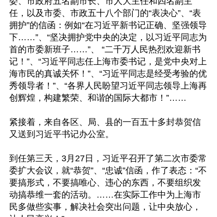
委、市政府五名副市长、市人大主任和四名副主
任，以及市委、市政五十八个部门的“表决心”、“表
拥护”的信函：例如“在习近平新书记正确、坚强领导
下……”、“坚决拥护党中央的决定，以习近平同志为
首的市委新班子……”、 “二千万人民热烈欢迎新书
记！”、“习近平同志任上海市委书记，是党中央对上
海市民的真诚关怀！”、“习近平同志是经受考验的优
秀领导者！”、“各界人民盼望习近平同志领导上海再
创辉煌，构建繁荣、和谐的国际大都市！”……

紧接着，来自各区、局、县的一百五十多封恭贺信
又送到习近平书记办公室。

到任第三天，3月27日，习近平召开了第二次市委常
委扩大会议，就“恭贺”、“忠诚”信函，作了表态：“不
要搞形式，不要搞唯心、违心的东西，不要组织发
动搞恭维一套的活动。……在实际工作中为上海市
民多做些实事，解决社会突出问题，让中央放心，