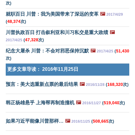
次)
就职百日 川普：我为美国带来了深远的变革
🖼️
2017/4/29
(
48,374
次)
川普执政百日 打击叙利亚和川习私交是重大政绩
🖼️
(
47,328
次)
2017/4/25
纪念大屠杀 川普：不会对邪恶保持沉默
🖼️
(
51,430
2017/4/25
次)
更多文章导读：
2016年11月25日
预言：美大选重新点票的最后结果
🖼️
(
168,320
次)
2016/11/28
韩正杨雄悬乎 上海帮再制造撞机
🖼️
(
519,040
次)
2016/11/27
如果习近平能像川普那样…
🖼️
(
508,665
次)
2016/11/25