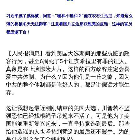
习近平摸了摸棉被，问道：“暖和不暖和？”他在农村生活过，知道这么
薄的棉被冬天无法御寒！注意看图片左边那双甑亮的皮鞋，这样的官员
都应该下台！
【人民报消息】看到美国大选期间的那些肮脏的政
客行为，甚至6周死了5个证实希拉里有罪的证人。
真象是在上演惊险大片。这样的西方政客注定会喜
爱中共体制。为什么？因为他们是一丘之貉，因为
中共的整个体制都是吃好人的，都是讲假话才能生
存。

这让我想起最近刚刚结束的美国大选，川普若不坚
强恐怕已经找根绳子吊起来不活了。可是他为了美
国能够重新复兴起来，一直坚持竞选到最后。那些
给他造谣的人也坚持到竞选的最后还不罢手。为的
是什么呢？为了金钱和利益。
