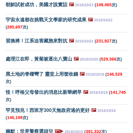
朝鮮試射成功，美國才說實話
🖼️
(
148,465
次)
2016/10/23
宇宙永遠都在挑戰天文學家的研究成果
🖼️
2016/10/22
(
285,697
次)
習換將！江系迫害藏胞來對抗
🖼️
(
231,927
次)
2016/10/21
處理江在即，黃菊被逐出八寶山
🖼️
(
529,366
次)
2016/10/20
黑土地的脊樑彎了 靈堂上用筐收錢
🖼️
(
146,529
2016/10/19
次)
怪！呼格父母發出的消息比新華網早
🖼️
(
141,745
2016/10/18
次)
罕見預兆！西班牙300天無政府過的更好
🖼️
2016/10/16
(
146,199
次)
幽默：世界警察選頭兒
🖼️▶️
(
391,332
次)
2016/10/15