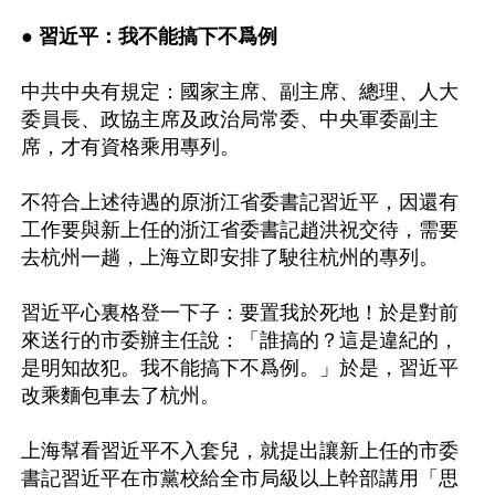
● 
習近平：我不能搞下不爲例
中共中央有規定：國家主席、副主席、總理、人大
委員長、政協主席及政治局常委、中央軍委副主
席，才有資格乘用專列。

不符合上述待遇的原浙江省委書記習近平，因還有
工作要與新上任的浙江省委書記趙洪祝交待，需要
去杭州一趟，上海立即安排了駛往杭州的專列。

習近平心裏格登一下子：要置我於死地！於是對前
來送行的市委辦主任說：「誰搞的？這是違紀的，
是明知故犯。我不能搞下不爲例。」於是，習近平
改乘麵包車去了杭州。

上海幫看習近平不入套兒，就提出讓新上任的市委
書記習近平在市黨校給全市局級以上幹部講用「思