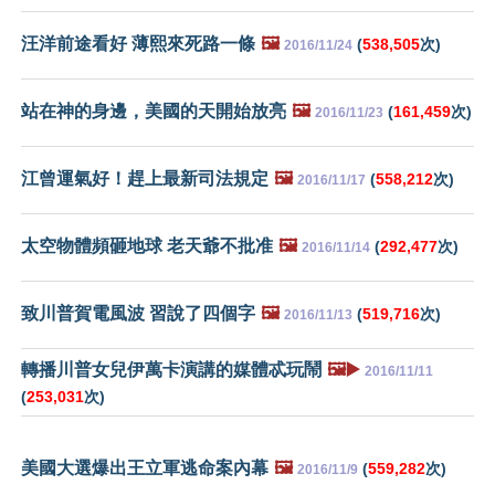
汪洋前途看好 薄熙來死路一條
🖼️
(
538,505
次)
2016/11/24
站在神的身邊，美國的天開始放亮
🖼️
(
161,459
次)
2016/11/23
江曾運氣好！趕上最新司法規定
🖼️
(
558,212
次)
2016/11/17
太空物體頻砸地球 老天爺不批准
🖼️
(
292,477
次)
2016/11/14
致川普賀電風波 習說了四個字
🖼️
(
519,716
次)
2016/11/13
轉播川普女兒伊萬卡演講的媒體忒玩鬧
🖼️▶️
2016/11/11
(
253,031
次)
美國大選爆出王立軍逃命案內幕
🖼️
(
559,282
次)
2016/11/9