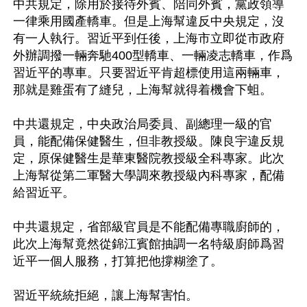
中共規定，除用於接待外賓、陪同外賓，黨政領導
一律乘用國產轎車。但是上海幫違反中央規定，沒
有一人執行。習近平到任後，上海市立即從市政府
外辦調撥一輛奔馳400型轎車、一輛凌志轎車，作爲
習近平的專車。只要習近平肯超標使用這兩輛車，
那就是雞蛋有了縫兒，上海幫就得着機會下蛆。

中共還規定，中央政治局委員、副總理一級的官
員，能配備保健醫生，但非教授級。陳良宇違反規
定，原保健醫生是華東醫院教授級全科專家。此次
上海幫從第二軍醫大學調來教授級內科專家，配備
給習近平。

中共還規定，省部級官員是不能配備專職廚師的，
此次上海幫竟然從錦江賓館抽調一名特級廚師爲習
近平一個人服務，打算把他撐糊塗了。

習近平統統拒絕，讓上海幫害怕。
