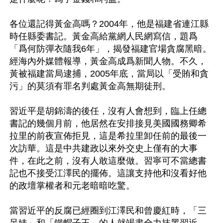
各位還記得黃金高嗎？2004年，他是福建省連江縣
時任縣委書記。黃金高給黨網人民網寫信，題爲
「爲何防彈衣隨我6年」，揭發福建官場貪腐黑暗。
經海內外媒體報導，黃金高成爲新聞人物。不久，
黃被福建當局逮捕，2005年底，當局以「受賄和貪
污」的莫須有罪名判處黃金高無期徒刑。

習近平是胡錦濤的後任，沒有人會想到，臨上任總
書記的幾個月前，他居然在安排接見美國國務卿希
拉里的前夜宣佈拒見，這是希拉里卸任前的最後一
次訪華。這是中共建政以來外交史上僅有的大事
件，在此之前，沒有人敢這麼做。習寧可不當總書
記也不接受江澤民的擺佈。這讓支持他和沒看好他
的政壇掌權者和元老暗暗吃驚。

當習近平的反腐已經圈到江澤民和曾慶紅時，「三