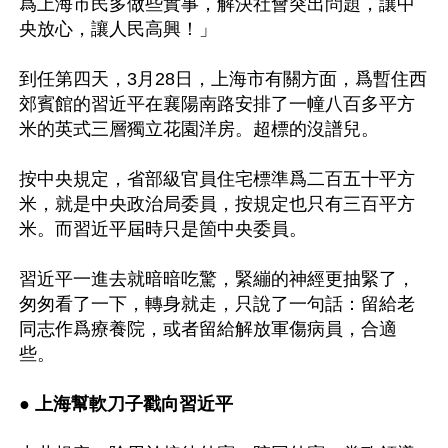
爲上海市民多做些實事，解決社會突出問題，讓中
央放心，讓人民高興！」

到任第四天，3月28日，上海市有關方面，爲暫住西
郊賓館的習近平在襄陽南路安排了一幢八百多平方
米的英式三層獨立花園洋房。超標的沒譜兒。

按中央規定，省部級官員住宅標準爲二百五十平方
米，就是中央政治局委員，按規定也只有三百平方
米。而習近平屆時只是箇中央委員。

習近平一進去就暗暗吃驚，緊繃的神經更抽緊了，
匆匆看了一下，轉身就走，只說了一句話：留給老
同志作爲療養院，或者留給解放軍傷病員，合適
些。

● 
上海幫軟刀子戳向習近平