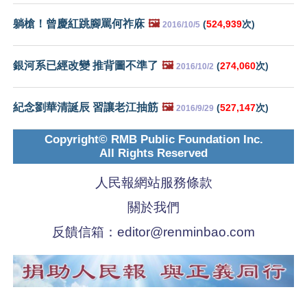
躺槍！曾慶紅跳腳罵何祚庥
🖼️
(
524,939
次)
2016/10/5
銀河系已經改變 推背圖不準了
🖼️
(
274,060
次)
2016/10/2
紀念劉華清誕辰 習讓老江抽筋
🖼️
(
527,147
次)
2016/9/29
Copyright© RMB Public Foundation Inc.
All Rights Reserved
人民報網站服務條款
關於我們
反饋信箱：
editor@renminbao.com