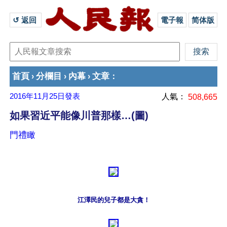
↺ 返回 
電子報
简体版
首頁
分欄目
內幕
文章
›
›
›
：
2016年11月25日
發表
人氣：
508,665
如果習近平能像川普那樣…(圖)
門禮瞰
江澤民的兒子都是大貪！