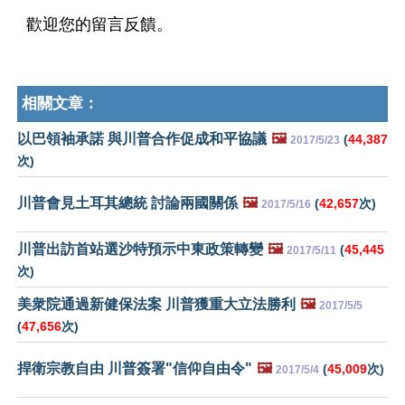
歡迎您的留言反饋。
相關文章：
以巴領袖承諾 與川普合作促成和平協議
🖼️
(
44,387
2017/5/23
次)
川普會見土耳其總統 討論兩國關係
🖼️
(
42,657
次)
2017/5/16
川普出訪首站選沙特預示中東政策轉變
🖼️
(
45,445
2017/5/11
次)
美衆院通過新健保法案 川普獲重大立法勝利
🖼️
2017/5/5
(
47,656
次)
捍衛宗教自由 川普簽署"信仰自由令"
🖼️
(
45,009
次)
2017/5/4