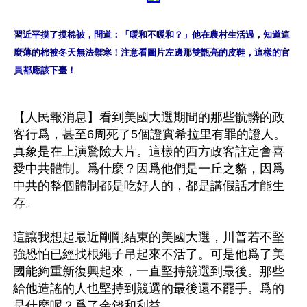
習近平摸了摸棉被，問道：「暖和不暖和？」他在農村生活過，知道這
麼薄的棉被冬天無法禦寒！注意看圖片左邊那雙甑亮的皮鞋，這樣的官
員都應該下臺！
【人民報消息】看到美國大選期間的那些骯髒的政
客行爲，甚至6周死了5個證實希拉里有罪的證人。
真象是在上演驚險大片。這樣的西方政客註定會喜
愛中共體制。爲什麼？因爲他們是一丘之貉，因爲
中共的整個體制都是吃好人的，都是講假話才能生
存。

這讓我想起最近剛剛結束的美國大選，川普若不堅
強恐怕已經找根繩子吊起來不活了。可是他爲了美
國能夠重新復興起來，一直堅持競選到最後。那些
給他造謠的人也堅持到競選的最後還不罷手。爲的
是什麼呢？爲了金錢和利益。
