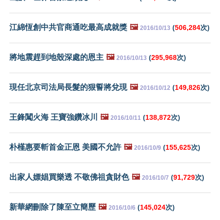
江綿恆創中共官商通吃最高成就獎
🖼️
(
506,284
次)
2016/10/13
將地震趕到地殼深處的恩主
🖼️
(
295,968
次)
2016/10/13
現任北京司法局長髮的狠誓將兌現
🖼️
(
149,826
次)
2016/10/12
王鋒闖火海 王寶強鑽冰川
🖼️
(
138,872
次)
2016/10/11
朴槿惠要斬首金正恩 美國不允許
🖼️
(
155,625
次)
2016/10/9
出家人嫖娼買樂透 不敬佛祖貪財色
🖼️
(
91,729
次)
2016/10/7
新華網刪除了陳至立簡歷
🖼️
(
145,024
次)
2016/10/6