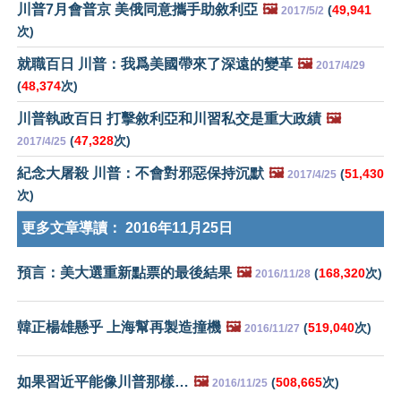
川普7月會普京 美俄同意攜手助敘利亞
🖼️
(
49,941
2017/5/2
次)
就職百日 川普：我爲美國帶來了深遠的變革
🖼️
2017/4/29
(
48,374
次)
川普執政百日 打擊敘利亞和川習私交是重大政績
🖼️
(
47,328
次)
2017/4/25
紀念大屠殺 川普：不會對邪惡保持沉默
🖼️
(
51,430
2017/4/25
次)
更多文章導讀：
2016年11月25日
預言：美大選重新點票的最後結果
🖼️
(
168,320
次)
2016/11/28
韓正楊雄懸乎 上海幫再製造撞機
🖼️
(
519,040
次)
2016/11/27
如果習近平能像川普那樣…
🖼️
(
508,665
次)
2016/11/25