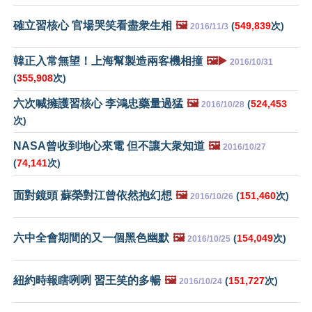
確立習核心 官場哭笑看盡衆生相
🖼️
(
549,839
次)
2016/11/3
韓正入常無望！上海幫製造兩客機相撞
🖼️▶️
2016/10/31
(
355,908
次)
六次喊擁護習核心 李鴻忠藥量過猛
🖼️
(
524,453
2016/10/28
次)
NASA曾收到地心來電 但不讓大衆知道
🖼️
2016/10/27
(
74,141
次)
面對鏡頭 蘇榮對江曾依然抱幻想
🖼️
(
151,460
次)
2016/10/26
六中全會期間的又一個黑色幽默
🖼️
(
154,049
次)
2016/10/25
紐約時報瞎咧咧 習王笑的多暢
🖼️
(
151,727
次)
2016/10/24