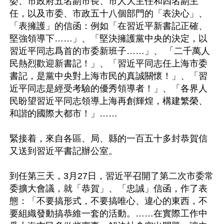
委、市政府五名副市長、市人大主任和四名副主
任，以及市委、市政五十八個部門的「表決心」、
「表擁護」的信函：例如「在習近平新書記正確、
堅強領導下……」、「堅決擁護黨中央的決定，以
習近平同志爲首的市委新班子……」、 「二千萬人
民熱烈歡迎新書記！」、「習近平同志任上海市委
書記，是黨中央對上海市民的真誠關懷！」、「習
近平同志是經受考驗的優秀領導者！」、「各界人
民盼望習近平同志領導上海再創輝煌，構建繁榮、
和諧的國際大都市！」……

緊接着，來自各區、局、縣的一百五十多封恭賀信
又送到習近平書記辦公室。

到任第三天，3月27日，習近平召開了第二次市委常
委擴大會議，就「恭賀」、「忠誠」信函，作了表
態：「不要搞形式，不要搞唯心、違心的東西，不
要組織發動搞恭維一套的活動。……在實際工作中