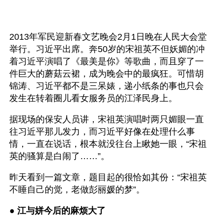
2013年军民迎新春文艺晚会2月1日晚在人民大会堂
举行。习近平出席。奔50岁的宋祖英不但妖媚的冲
着习近平演唱了《最美是你》等歌曲，而且穿了一
件巨大的蘑菇云裙，成为晚会中的最疯狂。可惜胡
锦涛、习近平都不是三呆婊，递小纸条的事也只会
发生在转着圈儿看女服务员的江泽民身上。
据现场的保安人员讲，宋祖英演唱时两只媚眼一直
往习近平那儿发力，而习近平好像在处理什么事
情，一直在说话，根本就没往台上瞅她一眼，“宋祖
英的骚算是白闹了……”。
昨天看到一篇文章，题目起的很恰如其份：“宋祖英
不睡自己的觉，老做彭丽媛的梦”。
● 
江与姘今后的麻烦大了