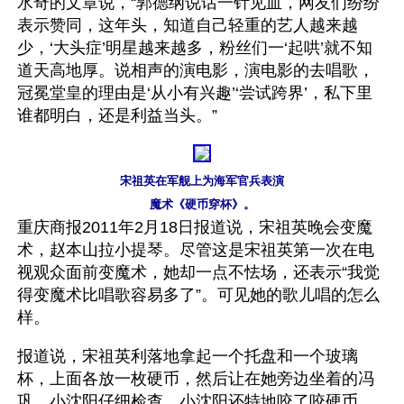
水奇的文章说，“郭德纲说话一针见血，网友们纷纷
表示赞同，这年头，知道自己轻重的艺人越来越
少，‘大头症’明星越来越多，粉丝们一‘起哄’就不知
道天高地厚。说相声的演电影，演电影的去唱歌，
冠冕堂皇的理由是‘从小有兴趣’‘尝试跨界’，私下里
谁都明白，还是利益当头。”
宋祖英在军舰上为海军官兵表演
魔术《硬币穿杯》。
重庆商报2011年2月18日报道说，宋祖英晚会变魔
术，赵本山拉小提琴。尽管这是宋祖英第一次在电
视观众面前变魔术，她却一点不怯场，还表示“我觉
得变魔术比唱歌容易多了”。可见她的歌儿唱的怎么
样。
报道说，宋祖英利落地拿起一个托盘和一个玻璃
杯，上面各放一枚硬币，然后让在她旁边坐着的冯
巩、小沈阳仔细检查。小沈阳还特地咬了咬硬币，