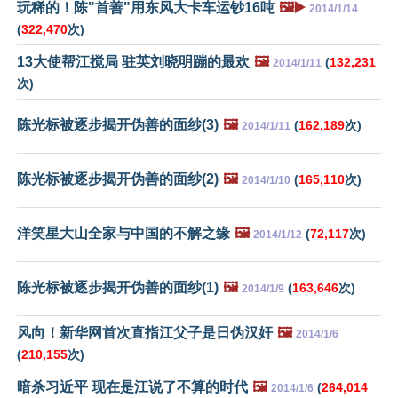
玩稀的！陈"首善"用东风大卡车运钞16吨
🖼️▶️
2014/1/14
(
322,470
次)
13大使帮江搅局 驻英刘晓明蹦的最欢
🖼️
(
132,231
2014/1/11
次)
陈光标被逐步揭开伪善的面纱(3)
🖼️
(
162,189
次)
2014/1/11
陈光标被逐步揭开伪善的面纱(2)
🖼️
(
165,110
次)
2014/1/10
洋笑星大山全家与中国的不解之缘
🖼️
(
72,117
次)
2014/1/12
陈光标被逐步揭开伪善的面纱(1)
🖼️
(
163,646
次)
2014/1/9
风向！新华网首次直指江父子是日伪汉奸
🖼️
2014/1/6
(
210,155
次)
暗杀习近平 现在是江说了不算的时代
🖼️
(
264,014
2014/1/6