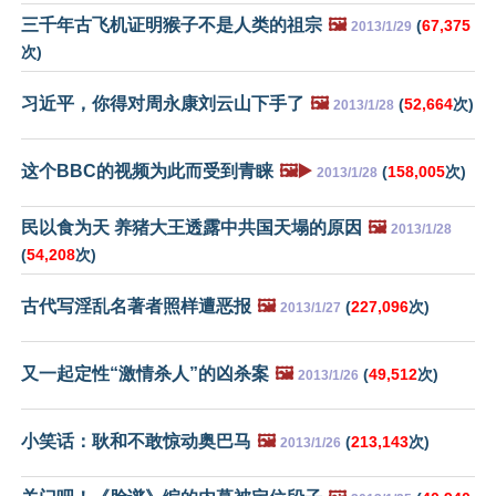
三千年古飞机证明猴子不是人类的祖宗
🖼️
(
67,375
2013/1/29
次)
习近平，你得对周永康刘云山下手了
🖼️
(
52,664
次)
2013/1/28
这个BBC的视频为此而受到青睐
🖼️▶️
(
158,005
次)
2013/1/28
民以食为天 养猪大王透露中共国天塌的原因
🖼️
2013/1/28
(
54,208
次)
古代写淫乱名著者照样遭恶报
🖼️
(
227,096
次)
2013/1/27
又一起定性“激情杀人”的凶杀案
🖼️
(
49,512
次)
2013/1/26
小笑话：耿和不敢惊动奥巴马
🖼️
(
213,143
次)
2013/1/26