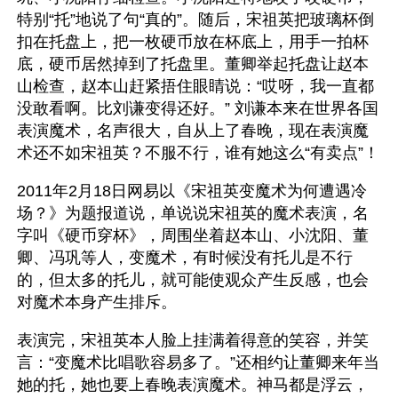
特别“托”地说了句“真的”。随后，宋祖英把玻璃杯倒
扣在托盘上，把一枚硬币放在杯底上，用手一拍杯
底，硬币居然掉到了托盘里。董卿举起托盘让赵本
山检查，赵本山赶紧捂住眼睛说：“哎呀，我一直都
没敢看啊。比刘谦变得还好。” 刘谦本来在世界各国
表演魔术，名声很大，自从上了春晚，现在表演魔
术还不如宋祖英？不服不行，谁有她这么“有卖点”！
2011年2月18日网易以《宋祖英变魔术为何遭遇冷
场？》为题报道说，单说说宋祖英的魔术表演，名
字叫《硬币穿杯》，周围坐着赵本山、小沈阳、董
卿、冯巩等人，变魔术，有时候没有托儿是不行
的，但太多的托儿，就可能使观众产生反感，也会
对魔术本身产生排斥。
表演完，宋祖英本人脸上挂满着得意的笑容，并笑
言：“变魔术比唱歌容易多了。”还相约让董卿来年当
她的托，她也要上春晚表演魔术。神马都是浮云，