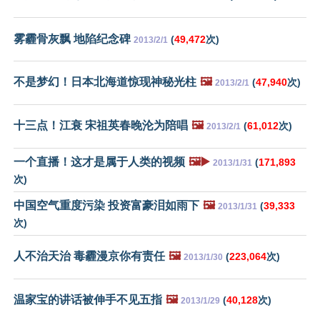
雾霾骨灰飘 地陷纪念碑
(
49,472
次)
2013/2/1
不是梦幻！日本北海道惊现神秘光柱
🖼️
(
47,940
次)
2013/2/1
十三点！江衰 宋祖英春晚沦为陪唱
🖼️
(
61,012
次)
2013/2/1
一个直播！这才是属于人类的视频
🖼️▶️
(
171,893
2013/1/31
次)
中国空气重度污染 投资富豪泪如雨下
🖼️
(
39,333
2013/1/31
次)
人不治天治 毒霾漫京你有责任
🖼️
(
223,064
次)
2013/1/30
温家宝的讲话被伸手不见五指
🖼️
(
40,128
次)
2013/1/29