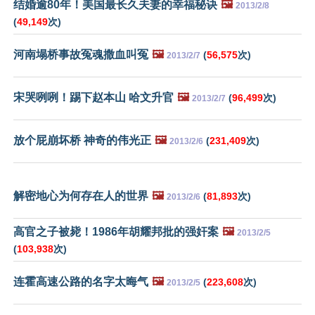
结婚逾80年！美国最长久夫妻的幸福秘诀
🖼️
2013/2/8
(
49,149
次)
河南塌桥事故冤魂撒血叫冤
🖼️
(
56,575
次)
2013/2/7
宋哭咧咧！踢下赵本山 哈文升官
🖼️
(
96,499
次)
2013/2/7
放个屁崩坏桥 神奇的伟光正
🖼️
(
231,409
次)
2013/2/6
解密地心为何存在人的世界
🖼️
(
81,893
次)
2013/2/6
高官之子被毙！1986年胡耀邦批的强奸案
🖼️
2013/2/5
(
103,938
次)
连霍高速公路的名字太晦气
🖼️
(
223,608
次)
2013/2/5