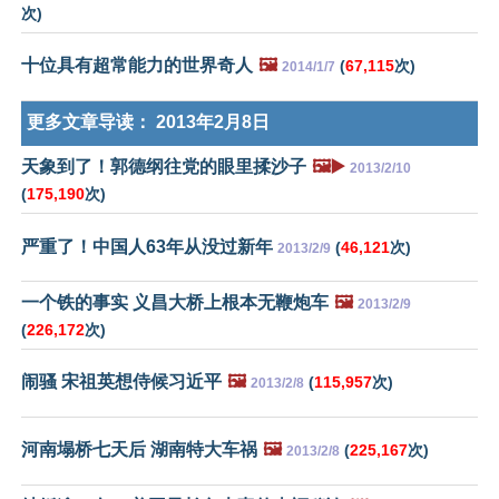
次)
十位具有超常能力的世界奇人
🖼️
(
67,115
次)
2014/1/7
更多文章导读：
2013年2月8日
天象到了！郭德纲往党的眼里揉沙子
🖼️▶️
2013/2/10
(
175,190
次)
严重了！中国人63年从没过新年
(
46,121
次)
2013/2/9
一个铁的事实 义昌大桥上根本无鞭炮车
🖼️
2013/2/9
(
226,172
次)
闹骚 宋祖英想侍候习近平
🖼️
(
115,957
次)
2013/2/8
河南塌桥七天后 湖南特大车祸
🖼️
(
225,167
次)
2013/2/8