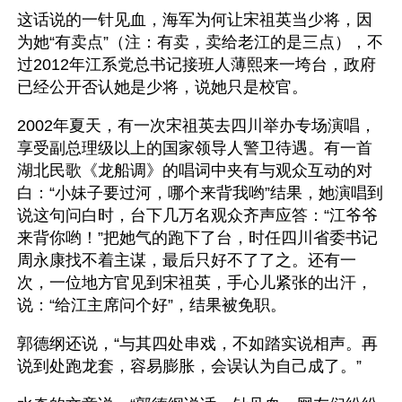
这话说的一针见血，海军为何让宋祖英当少将，因
为她“有卖点”（注：有卖，卖给老江的是三点），不
过2012年江系党总书记接班人薄熙来一垮台，政府
已经公开否认她是少将，说她只是校官。
2002年夏天，有一次宋祖英去四川举办专场演唱，
享受副总理级以上的国家领导人警卫待遇。有一首
湖北民歌《龙船调》的唱词中夹有与观众互动的对
白：“小妹子要过河，哪个来背我哟”结果，她演唱到
说这句问白时，台下几万名观众齐声应答：“江爷爷
来背你哟！”把她气的跑下了台，时任四川省委书记
周永康找不着主谋，最后只好不了了之。还有一
次，一位地方官见到宋祖英，手心儿紧张的出汗，
说：“给江主席问个好”，结果被免职。
郭德纲还说，“与其四处串戏，不如踏实说相声。再
说到处跑龙套，容易膨胀，会误认为自己成了。”