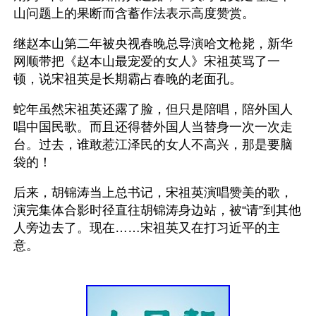
山问题上的果断而含蓄作法表示高度赞赏。
继赵本山第二年被央视春晚总导演哈文枪毙，新华
网顺带把《赵本山最宠爱的女人》宋祖英骂了一
顿，说宋祖英是长期霸占春晚的老面孔。
蛇年虽然宋祖英还露了脸，但只是陪唱，陪外国人
唱中国民歌。而且还得替外国人当替身一次一次走
台。过去，谁敢惹江泽民的女人不高兴，那是要脑
袋的！
后来，胡锦涛当上总书记，宋祖英演唱赞美的歌，
演完集体合影时径直往胡锦涛身边站，被“请”到其他
人旁边去了。现在……宋祖英又在打习近平的主
意。