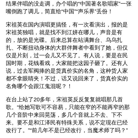
结果伴唱的没走调，办个唱的“中国著名歌唱家”一张
嘴倒跑了调儿，简直给“中国”“声乐界”丢份！
宋祖英在国内演唱更搞怪，有一次看演出，报的是
宋祖英独唱，就是找不到江姘在哪儿，声音是有
的，放的是光碟。后来总算在站满舞台、乌乌扎
扎、不断扭动身体的大群伴舞者中看到了她，但仅
仅是片刻，过一会儿又不见了。有人说，要是在民
国时期，花钱看戏，大家能把这园子砸了。还有人
说，过去军阀捧的是货真价实的名角，这种货人家
都不拿眼睛夹！不过，话又说回来了，货真价实的
名角哪个会跟江鬼混呢？！
在台上站了20多年，宋祖英反反复复就唱那几首
歌。“给她写歌可不容易，只能在窄的不能再窄的那
几个音阶中来回晃荡，多几个音就上不去、下不
来。要不是和江泽民有特殊关系，说不定现在已经
改行了。”“前几年不是已经改行，当魔术师了吗？”