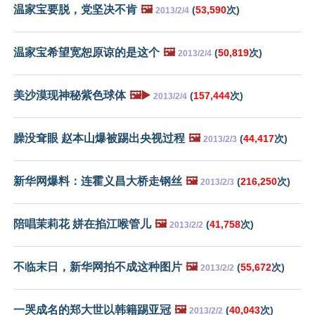
温家宝要脱，党坚决不肯
🖼️
(
53,590
次)
2013/2/4
温家宝希望宽恕原谅的是这个
🖼️
(
50,819
次)
2013/2/4
美沙漠现神秘紫色球体
🖼️▶️
(
157,444
次)
2013/2/4
臊没耷眼 赵本山爆被踢出央视过程
🖼️
(
44,417
次)
2013/2/3
新华网爆料：连霍义昌大桥走钢丝
🖼️
(
216,250
次)
2013/2/3
陪唱茉莉花 姘在掐江喉管儿
🖼️
(
41,758
次)
2013/2/2
不临末日，新华网拍不成这种图片
🖼️
(
55,672
次)
2013/2/2
一哭成名的郑大世以韩籍踢亚冠
🖼️
(
40,043
次)
2013/2/2