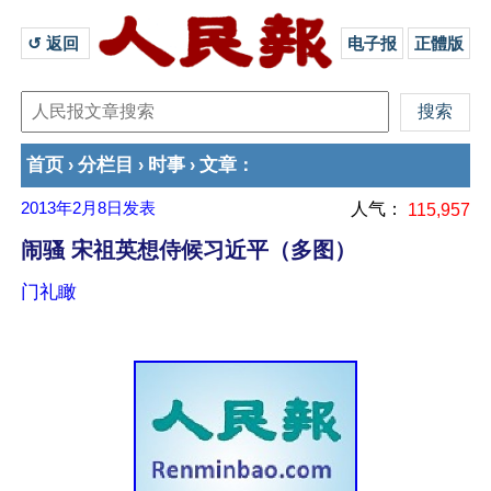
↺ 返回 
电子报
正體版
首页
分栏目
时事
文章
›
›
›
：
2013年2月8日
发表
人气：
115,957
闹骚 宋祖英想侍候习近平（多图）
门礼瞰