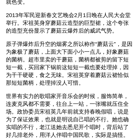
就色变。
2013年军民迎新春文艺晚会2月1日晚在人民大会堂
举行。宋祖英身穿蘑菇云造型的巨型裙，这个夸张
的造型充份显示了蘑菇云爆炸后的威武气势。
原子弹爆炸后升空的烟雾之所以称作“蘑菇云”，是因
为象极了蘑菇，上面大下面小小一点儿，好象蘑菇
的菌柄。超市里卖的干蘑菇，菌柄都被剪的留下短
短一截，买回家下锅前这短短一截也要处理掉，因
为干干硬硬，食之无味。宋祖英穿着蘑菇云裙恰似
那短短菌柄，处理掉没人可惜。
世界有实力的歌唱家开音乐会的时候，服饰简单，
连麦克风都不需要，往台上一站，一张嘴就压住全
场。政协委员宋祖英几年前就支持春晚假唱，说是
为了保证效果，也就是明说自己唱的不行。她也确
实唱的不行，老江送她去悉尼开个唱时，背后站了
好几排老外，用洋人伴唱中国民歌，实际是搞怪。