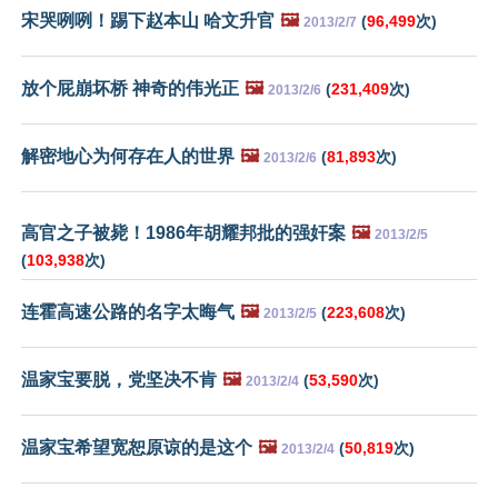
宋哭咧咧！踢下赵本山 哈文升官
🖼️
(
96,499
次)
2013/2/7
放个屁崩坏桥 神奇的伟光正
🖼️
(
231,409
次)
2013/2/6
解密地心为何存在人的世界
🖼️
(
81,893
次)
2013/2/6
高官之子被毙！1986年胡耀邦批的强奸案
🖼️
2013/2/5
(
103,938
次)
连霍高速公路的名字太晦气
🖼️
(
223,608
次)
2013/2/5
温家宝要脱，党坚决不肯
🖼️
(
53,590
次)
2013/2/4
温家宝希望宽恕原谅的是这个
🖼️
(
50,819
次)
2013/2/4