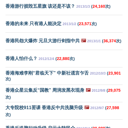
香港游行损毁五星旗 该还是不该？
(
24,160
次)
2013/1/3
香港的未来 只有港人能决定
(
23,571
次)
2013/1/2
香港民怨大爆炸 元旦大游行剑指中共
🖼️
(
36,374
次)
2013/1/1
香港人怕什么？
(
22,880
次)
2012/12/4
香港海难李刚“君临天下” 中新社谎言乍舌
(
23,901
2012/10/3
次)
香港众星云集反“国教” 周润发黑衣现身
🖼️
(
29,075
2012/9/8
次)
大专院校911罢课 香港反中共洗脑升级
🖼️
(
27,598
2012/9/7
次)