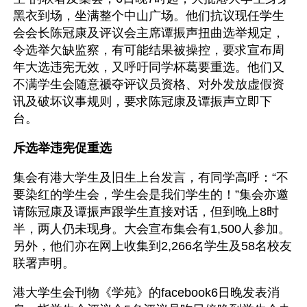
黑衣到场，坐满整个中山广场。他们抗议现任学生
会会长陈冠康及评议会主席谭振声扭曲选举规定，
令选举欠缺监察，有可能结果被操控，要求宣布周
年大选违宪无效，又呼吁同学杯葛要重选。他们又
不满学生会随意禠夺评议员资格、对外发放虚假资
讯及破坏议事规则，要求陈冠康及谭振声立即下
台。
斥选举违宪促重选
集会有港大学生及旧生上台发言，有同学高呼：“不
要染红的学生会，学生会是我们学生的！”集会亦邀
请陈冠康及谭振声跟学生直接对话，但到晚上8时
半，两人仍未现身。大会宣布集会有1,500人参加。
另外，他们亦在网上收集到2,266名学生及58名校友
联署声明。
港大学生会刊物《学苑》的facebook6日晚发表消