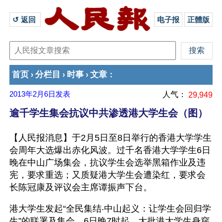
↺ 返回 
电子报
正體版
首页
分栏目
时事
文章
›
›
›
：
2013年2月6日
发表
人气：
29,949
逾千学生集会抗议中共渗透港大学生会（图）
【人民报消息】于2月5日至8日举行的香港大学学生
会周年大选爆出赤化风波。过千名香港大学学生6日
晚在中山广场集会，抗议学生会选举黑箱作业及违
宪，要求重选；又质疑港大学生会遭染红，要求会
长陈冠康及评议会主席谭振声下台。
港大学生发起“全民集结‧中山起义：让学生会回归学
生”的联署及集会，6日晚7时起，大批港大学生身穿