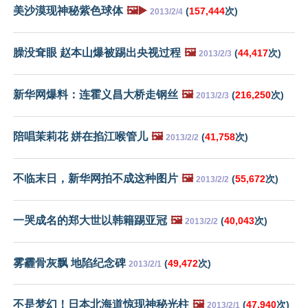
美沙漠现神秘紫色球体
🖼️▶️
(
157,444
次)
2013/2/4
臊没耷眼 赵本山爆被踢出央视过程
🖼️
(
44,417
次)
2013/2/3
新华网爆料：连霍义昌大桥走钢丝
🖼️
(
216,250
次)
2013/2/3
陪唱茉莉花 姘在掐江喉管儿
🖼️
(
41,758
次)
2013/2/2
不临末日，新华网拍不成这种图片
🖼️
(
55,672
次)
2013/2/2
一哭成名的郑大世以韩籍踢亚冠
🖼️
(
40,043
次)
2013/2/2
雾霾骨灰飘 地陷纪念碑
(
49,472
次)
2013/2/1
不是梦幻！日本北海道惊现神秘光柱
🖼️
(
47,940
次)
2013/2/1