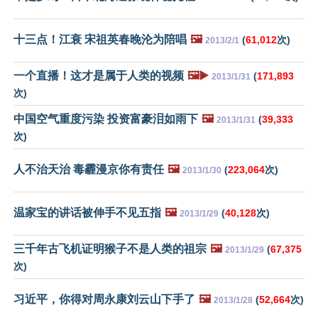
十三点！江衰 宋祖英春晚沦为陪唱
🖼️
(
61,012
次)
2013/2/1
一个直播！这才是属于人类的视频
🖼️▶️
(
171,893
2013/1/31
次)
中国空气重度污染 投资富豪泪如雨下
🖼️
(
39,333
2013/1/31
次)
人不治天治 毒霾漫京你有责任
🖼️
(
223,064
次)
2013/1/30
温家宝的讲话被伸手不见五指
🖼️
(
40,128
次)
2013/1/29
三千年古飞机证明猴子不是人类的祖宗
🖼️
(
67,375
2013/1/29
次)
习近平，你得对周永康刘云山下手了
🖼️
(
52,664
次)
2013/1/28