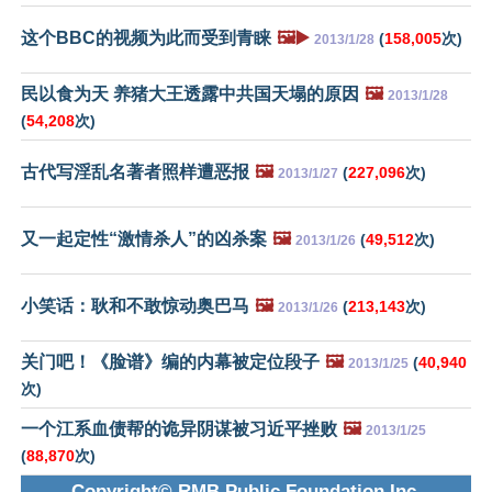
这个BBC的视频为此而受到青睐
🖼️▶️
(
158,005
次)
2013/1/28
民以食为天 养猪大王透露中共国天塌的原因
🖼️
2013/1/28
(
54,208
次)
古代写淫乱名著者照样遭恶报
🖼️
(
227,096
次)
2013/1/27
又一起定性“激情杀人”的凶杀案
🖼️
(
49,512
次)
2013/1/26
小笑话：耿和不敢惊动奥巴马
🖼️
(
213,143
次)
2013/1/26
关门吧！《脸谱》编的内幕被定位段子
🖼️
(
40,940
2013/1/25
次)
一个江系血债帮的诡异阴谋被习近平挫败
🖼️
2013/1/25
(
88,870
次)
Copyright© RMB Public Foundation Inc.