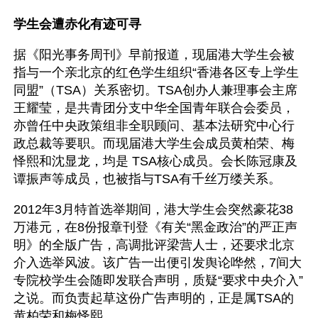
学生会遭赤化有迹可寻
据《阳光事务周刊》早前报道，现届港大学生会被
指与一个亲北京的红色学生组织“香港各区专上学生
同盟”（TSA）关系密切。TSA创办人兼理事会主席
王耀莹，是共青团分支中华全国青年联合会委员，
亦曾任中央政策组非全职顾问、基本法研究中心行
政总裁等要职。而现届港大学生会成员黄柏荣、梅
怿熙和沈显龙，均是 TSA核心成员。会长陈冠康及
谭振声等成员，也被指与TSA有千丝万缕关系。
2012年3月特首选举期间，港大学生会突然豪花38
万港元，在8份报章刊登《有关“黑金政治”的严正声
明》的全版广告，高调批评梁营人士，还要求北京
介入选举风波。该广告一出便引发舆论哗然，7间大
专院校学生会随即发联合声明，质疑“要求中央介入”
之说。而负责起草这份广告声明的，正是属TSA的
黄柏荣和梅怿熙。