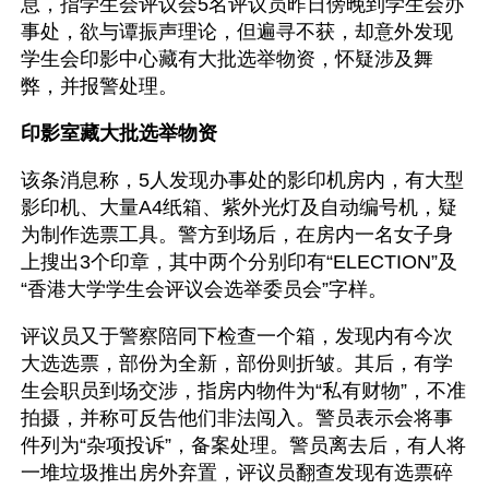
息，指学生会评议会5名评议员昨日傍晚到学生会办
事处，欲与谭振声理论，但遍寻不获，却意外发现
学生会印影中心藏有大批选举物资，怀疑涉及舞
弊，并报警处理。
印影室藏大批选举物资
该条消息称，5人发现办事处的影印机房内，有大型
影印机、大量A4纸箱、紫外光灯及自动编号机，疑
为制作选票工具。警方到场后，在房内一名女子身
上搜出3个印章，其中两个分别印有“ELECTION”及
“香港大学学生会评议会选举委员会”字样。
评议员又于警察陪同下检查一个箱，发现内有今次
大选选票，部份为全新，部份则折皱。其后，有学
生会职员到场交涉，指房内物件为“私有财物”，不准
拍摄，并称可反告他们非法闯入。警员表示会将事
件列为“杂项投诉”，备案处理。警员离去后，有人将
一堆垃圾推出房外弃置，评议员翻查发现有选票碎