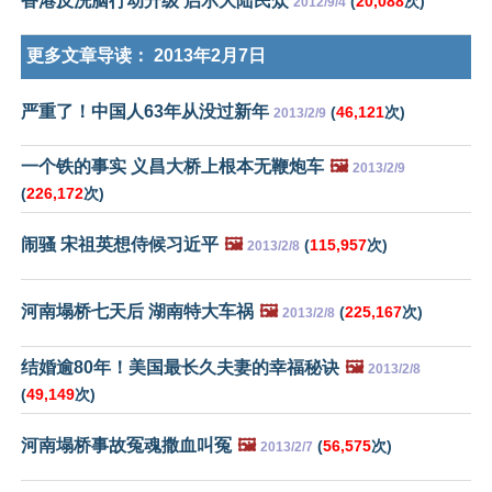
香港反洗脑行动升级 启示大陆民众
(
20,088
次)
2012/9/4
更多文章导读：
2013年2月7日
严重了！中国人63年从没过新年
(
46,121
次)
2013/2/9
一个铁的事实 义昌大桥上根本无鞭炮车
🖼️
2013/2/9
(
226,172
次)
闹骚 宋祖英想侍候习近平
🖼️
(
115,957
次)
2013/2/8
河南塌桥七天后 湖南特大车祸
🖼️
(
225,167
次)
2013/2/8
结婚逾80年！美国最长久夫妻的幸福秘诀
🖼️
2013/2/8
(
49,149
次)
河南塌桥事故冤魂撒血叫冤
🖼️
(
56,575
次)
2013/2/7