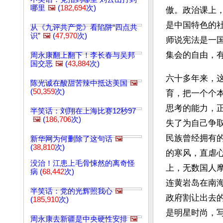
哪里
🖼️
(
182,694
次)
傲。政治课上
是中国特色的
从《九评共产党》看陷阱“四点共
识”
🖼️
(
47,970
次)
师说宪法是一
集会的自由，
周永康翻上翻下！李长春与吴邦
国交恶
🖼️
(
43,884
次)
六十多年来，
陈光诚在酸甜苦辣中抵达美国
🖼️
(
50,359
次)
育，把一个个
思考的能力，
半笑话：刘翔在上海比赛12秒97
🖼️
(
186,706
次)
失了为自己争
民族曾经拥有
新华网为何删除了这句话
🖼️
(
38,810
次)
的寒风，直虐
没治！江患上毛骨悚然的离奇怪
上，无数国人
病 (
68,442
次)
连黄岩岛在南
半笑话：党的光辉照我心
🖼️
政府割让出去
(
185,910
次)
是明星时尚，
周永康去新疆是中央硬性安排
🖼️