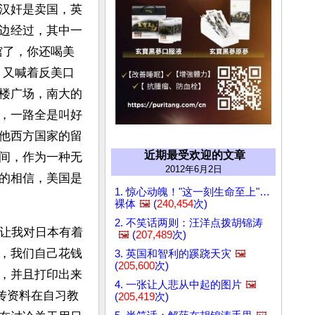
汉奸是卖国，英
边经过，其中一
馆了，你还喝美
，又喊着反美口
楼广场，南大的
，一路全是叫好
他西方国家的留
近期最受欢迎的文章
间，作为一种无
2012年6月2日
的相信，美国是
1. 惊心动魄！"这一刻生命至上"…
裸体
🖼️
(
240,454
次)
2. 不笑话两则：汪洋点拨胡锦涛
，让我对日本有着
🖼️
(
207,489
次)
，我们自己花钱
3. 英国和智利的蹊跷天灾
🖼️
(
205,600
次)
，并且打印出来
4. 一张让人悲从中起的图片
🖼️
传资料在自习教
(
205,419
次)