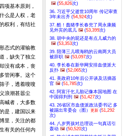
🖼️
(
55,826
次)
四项基本原则，
36. 习近平父逝世10周年 传记审查
什么是人权，老
3年未出齐 (
54,924
次)
的权利，有结社
37. 酷！蠢猪李长春兜了周永康频
见外宾的底儿
🖼️
(
53,399
次)
38. 胡中央的屁还是有点儿威力的
🖼️
(
53,353
次)
形态式的灌输教
39. 陪薄三儿喂海鸥的云南两大员
道，缺失了独立
被辞职
🖼️
(
53,097
次)
40. 李长春在新华网安排血债派大
却没有成本，丧
反扑
🖼️
(
52,065
次)
多管闲事。这个
41. 美政府10年后公开谈及活摘器
官
🖼️
(
51,785
次)
筛子，透着嗖嗖
42. 阿富汗乞儿胎记像本国地图 在
义浪潮甚嚣尘
中国得判刑
🖼️
(
51,427
次)
高喊者，大多数
43. 26省区市血债派政法委书记 多
被踢出常委会（图）
(
51,292
更新
的是，建国以来
次)
博里，关注的都
44. 八岁男孩对总理说一句真话引
轰动
🖼️
(
50,520
次)
生有关的任何内