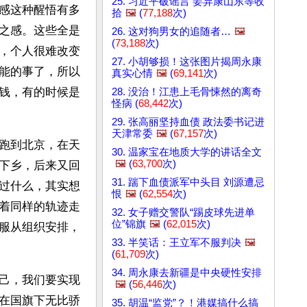
25. 习近平破谣言 姜异康山东等收
感这种醒悟有多
拾
🖼️
(
77,188
次)
之感。这些全是
26. 这对狗男女的追随者…
🖼️
(
73,188
次)
，个人很难改变
27. 小胡够损！这张图片揭周永康
能的事了，所以
真实心情
🖼️
(
69,141
次)
钱，有的时候是
28. 没治！江患上毛骨悚然的离奇
怪病 (
68,442
次)
29. 张高丽坚持血债 政法委书记进
天津常委
🖼️
(
67,157
次)
跑到北京，在天
30. 温家宝在地质大学的讲话全文
🖼️
(
63,700
次)
下乡，后来又回
31. 踹下血债派军中头目 刘源遭忌
过什么，其实想
恨
🖼️
(
62,554
次)
着同样的轨迹走
32. 女子赠交警队“踢皮球先进单
位”锦旗
🖼️
(
62,015
次)
服从组织安排，
33. 半笑话：王立军不服判决
🖼️
(
61,709
次)
34. 周永康去新疆是中央硬性安排
己，我们要实现
🖼️
(
56,446
次)
在国旗下无比骄
35. 胡温“监党”？！港媒搞什么搞