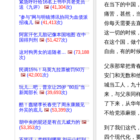
紧急呼吁给16名上书中共老党员
在当下的中国
送《九评》
🖼️
(
41,304
次)
痛苦，甚然，
"参与"网与明镜博讯协同为血债派
招魂儿
🖼️
(
41,413
次)
你每天需要去
这一切的时候
阿富汗乞儿胎记像本国地图 在中
国得判刑
🖼️
(
51,427
次)
在这个国，做
自由，有的时
这对狗男女的追随者…
🖼️
(
73,188
次)
父亲那辈把青
民调15%！马英九拉票被罚50万
🖼️
(
42,001
次)
安门和无数和
城当工人，九
玩儿…吧，普京让29岁 "80后"当
新闻部长
🖼️
(
39,693
次)
来，与父亲同
了下来，从华
酷！蠢猪李长春兜了周永康频见
外宾的底儿
🖼️
(
53,399
次)
不给党添麻烦
胡中央的屁还是有点儿威力的
🖼️
到了我们这代
(
53,353
次)
四个现代化，
不笑话：党指到哪里 刘云山打到