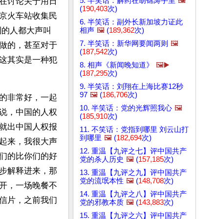
5. 半笑话：解药在胡锦涛手里
🖼️
在讨论关于用日
(
190,403
次)
京火车站收集民
6. 半笑话：副外长新加坡力证此
到的人都大声叫
相声
🖼️
(
189,362
次)
7. 半笑话：新华网要闻两则
🖼️
做的，甚至对于
(
187,542
次)
这其实是一种犯
8. 相声《新闻晚知道》
🖼️▶️
(
187,295
次)
9. 半笑话：刘翔在上海比赛12秒
97
🖼️
(
186,706
次)
的非常好，一起
10. 半笑话：党的光辉照我心
🖼️
说，中国的人权
(
185,910
次)
就出中国人权报
11. 不笑话：党指到哪里 刘云山打
到哪里
🖼️
(
182,694
次)
起来，我很大声
12. 重温【九评之七】评中国共产
们的比你们的好
党的杀人历史
🖼️
(
157,185
次)
步解释进来，那
13. 重温【九评之九】评中国共产
党的流氓本性
🖼️
(
148,708
次)
开，一场晚餐不
14. 重温【九评之八】评中国共产
信片，之前我们
党的邪教本质
🖼️
(
143,883
次)
15. 重温【九评之六】评中国共产