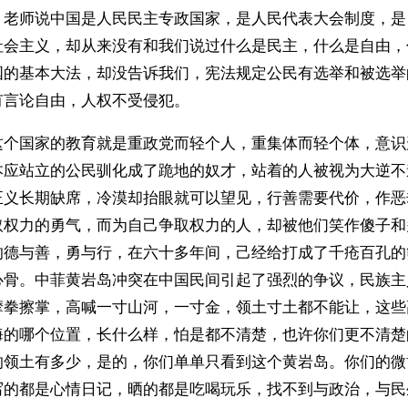
，老师说中国是人民民主专政国家，是人民代表大会制度，是
社会主义，却从来没有和我们说过什么是民主，什么是自由，
国的基本大法，却没告诉我们，宪法规定公民有选举和被选举
有言论自由，人权不受侵犯。
这个国家的教育就是重政党而轻个人，重集体而轻个体，意识
本应站立的公民驯化成了跪地的奴才，站着的人被视为大逆不
正义长期缺席，冷漠却抬眼就可以望见，行善需要代价，作恶
取权力的勇气，而为自己争取权力的人，却被他们笑作傻子和
的德与善，勇与行，在六十多年间，己经给打成了千疮百孔的
心骨。中菲黄岩岛冲突在中国民间引起了强烈的争议，民族主
摩拳擦掌，高喊一寸山河，一寸金，领土寸土都不能让，这些
海的哪个位置，长什么样，怕是都不清楚，也许你们更不清楚
的领土有多少，是的，你们单单只看到这个黄岩岛。你们的微
写的都是心情日记，晒的都是吃喝玩乐，找不到与政治，与民