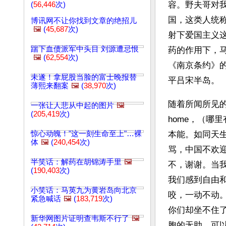
容。野夫哥对
(
56,446
次)
国，这类人统
博讯网不让你找到文章的绝招儿
🖼️
(
45,687
次)
射下爱国主义
踹下血债派军中头目 刘源遭忌恨
药的作用下，
🖼️
(
62,554
次)
《南京条约》
未遂！拿屁股当脸的富士晚报替
平吕宋半岛。
薄熙来翻案
🖼️
(
38,970
次)
随着所闻所见的增多
一张让人悲从中起的图片
🖼️
(
205,419
次)
home，（哪
惊心动魄！"这一刻生命至上"…裸
本能。如同天
体
🖼️
(
240,454
次)
骂，中国不欢
半笑话：解药在胡锦涛手里
🖼️
不，谢谢。当
(
190,403
次)
我们感到自由
小笑话：马英九为黄岩岛向北京
咬，一动不动
紧急喊话
🖼️
(
183,719
次)
你们却坐不住
新华网图片证明查韦斯不行了
🖼️
胞的无助，可