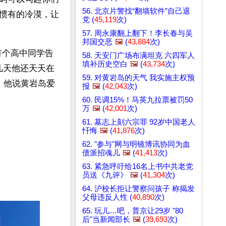
56. 北京片警找“翻墙软件”自己退
惯有的冷漠，让
党 (
45,119
次)
57. 周永康翻上翻下！李长春与吴
邦国交恶
🖼️
(
43,884
次)
有个高中同学告
58. 天安门广场布满坦克 六四军人
填补历史空白
🖼️
(
43,734
次)
几天他还天天在
59. 对黄岩岛的天气 我实施主权预
。他说黄岩岛爱
报
🖼️
(
42,043
次)
60. 民调15%！马英九拉票被罚50
万
🖼️
(
42,001
次)
61. 墓志上刻六宗罪 92岁中国老人
忏悔
🖼️
(
41,876
次)
62. "参与"网与明镜博讯协同为血
债派招魂儿
🖼️
(
41,413
次)
63. 紧急呼吁给16名上书中共老党
员送《九评》
🖼️
(
41,304
次)
64. 沪校长拒让警察问孩子 称揭发
父母违反人性 (
40,890
次)
65. 玩儿…吧，普京让29岁 "80
后"当新闻部长
🖼️
(
39,693
次)