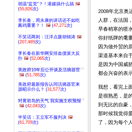
胡温“监党”？！港媒搞什么搞
🖼️
(
55,826
次)
2008年北京
人群，在法国
李长春，周永康的讲话还不如吃
酱鸡重要？！
🖼️
(
47,271
次)
早春稍寒的喷
不笑话两则：汪洋点拨胡锦涛
🖼️
你好纸牌的耄
(
207,489
次)
因为做外贸的
李长春在新华网安排血债派大反
渠道基本来自于
扑
🖼️
(
52,065
次)
是因为中国威
美政府10年后公开谈及活摘器官
都会兴奋的表
🖼️
(
51,785
次)
美政府最新报告认同活摘器官来
我想，看完上
源昭示什么？ (
31,577
次)
是很熟悉，是
对黄岩岛的天气 我实施主权预报
到无比的自豪
🖼️
(
42,043
次)
那时候我觉得
半笑话：王立军不服判决
🖼️
了，因为每个
(
61,709
次)