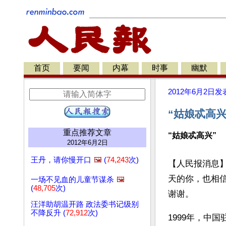
首页
要闻
内幕
时事
幽默
2012年6月2日
发
“姑娘忒高
重点推荐文章
“姑娘忒高兴”
2012年6月2日
王丹，请你慢开口
🖼️
(
74,243
次)
【人民报消息
天的你，也相
一场不见血的儿童节谋杀
🖼️
(
48,705
次)
谢谢。
汪洋助胡温开路 政法委书记级别
不降反升 (
72,912
次)
1999年，中