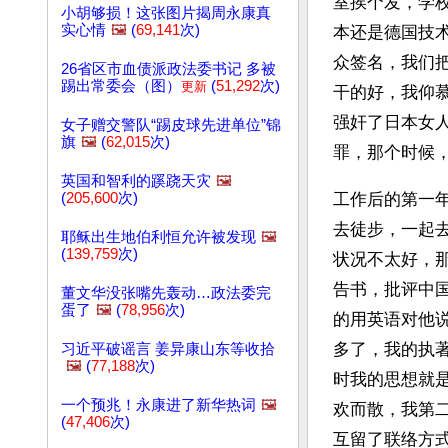
室挨个发，学
小胡够损！这张图片揭周永康真
实心情
🖼️
(
69,141
次)
本还是德国技
众签名，我们
26省区市血债派政法委书记 多被
踢出常委会（图）
(
51,292
次)
更新
干的好，我仰
强奸了日本女
女子赠交警队“踢皮球先进单位”锦
旗
🖼️
(
62,015
次)
罪，那个时候
英国和智利的蹊跷天灾
🖼️
(
205,600
次)
工作后的第一
去徒步，一起
耶稣出生地伯利恒允许被发现
🖼️
(
139,759
次)
状况不太好，
告书，批评中
董文华没张嘴先轰动…政法委完
蛋了
🖼️
(
78,956
次)
的用英语对他
多了，我的执
习近平破谣言 姜异康山东等收拾
🖼️
(
77,188
次)
时我的思想就
一个预兆！永康进了新华热词
🖼️
欢而散，我第
(
47,406
次)
互留了联络方