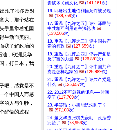
党破坏民族文化
🖼️
(
141,161
次)
16. 耶稣出生地伯利恒允许被发现
，出现了很多反对
🖼️
(
139,759
次)
拿大，那个站在
17. 重温【九评之五】评江泽民与
头手里举着祖国
中共相互利用迫害法轮功
🖼️
(
139,506
次)
得生动而美丽。
18. 重温【九评之三】评中国共产
而我了解政治的
党的暴政
🖼️
(
127,659
次)
19. 重温【九评之四】评共产党是
石油，欧洲反华
反宇宙的力量
🖼️
(
126,891
次)
国，打日本，我
20. 重温【九评之二】评中国共产
党是怎样起家的
🖼️
(
125,989
次)
21. 重温【九评之一】评共产党是
什么
🖼️
(
125,657
次)
子吧，感觉是不
22. 2012不可忽视的讯息──时间
一个中国人而感
变了 (
117,709
次)
字的人与争吵，
23. 半笑话：小胡能洗洗睡了？
🖼️
(
97,103
次)
个醒悟的过程
24. 董文华没张嘴先轰动…政法委
完蛋了
🖼️
(
78,956
次)