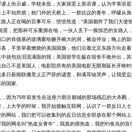
罢课上街示威，学校未批，大家就罢上英语课，认为学英语是
台上不知所措；校门外的天桥上，一群抗议的青年，呼啸从身
女路人正在喝的百事可乐，愤愤然道：“美国都炸了我们大使
”说罢，把那杯可乐重掷在地，一伙人丢下一脸惊恐的女路人
门口的肯德基的玻璃窗给砸开碗大的洞，被迫停业；晚上的鼓
布条，手里举着燃烧的美国国旗，他们沿着北京东路方向走着
其中就包括泪流满面的我；美国留学生躲在宿舍不敢外出，其
说自己不是美国人；电影院所有的美国电影无限期延长开映时
续多日新闻联播里义正严辞的谴责，和满耳恸哭声，让我坚定
坏的国家。
人，因为75年前发生在这座六朝古都城的那场残忍的大杀戮
恨，上大学的时候，我开始接触互联网，认识了一群反日人士
货的网站，我们把可以收集到的反日信息全部放在那个网站上
时我的网名叫“热血女青年”，我真的很热血，我把钓鱼岛的宣