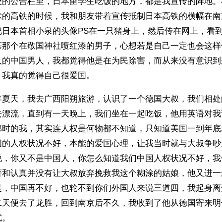
校的公告栏里，日本留学生吃饭的地方，都是我宣传的阵地。
术的高铁的时候，我和朋友带着宣传抵制日本高铁的横幅在南
把日本首相小泉的头像PS在一只猪身上，然后传在网上，看
慕那个在敬国神社喷红漆的男子，心想若是自己一定也会这样
人的中国男人，我都觉得他是在为民除害，而从来没有意识到
，我真的觉得自己很爱国。
年夏天，我去广西阳朔旅游，认识了一个德国大叔，我们相处
去漂流，直到有一天晚上，我们坐在一起吃饭，他用英语对我
那时的我，其实连人权是何物都不知道，只知道美国一到年底
国的人权状况不好，本能的爱国心理，让我当时就与大叔争吵
说，你又不是中国人，你怎么知道我们中国人权状况不好，我
著和认真并没有让大叔放弃挽救我这个糊涂的姑娘，他又进一
是，中国再不好，也轮不到你们外国人来说三道四，我起身离
二天便去了龙胜，回到南京后不久，我收到了他从德国寄来明
式。