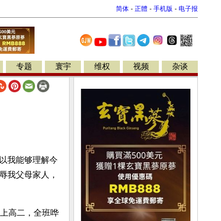
简体
-
正體
-
手机版
-
电子报
专题
寰宇
维权
视频
杂谈
以我能够理解今
辱我父母家人，
在上高二，全班哗