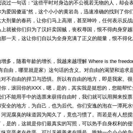
我说过一句话：“这些平时对身边的不公视若无物的人，却会
称为爱国傻逼”然，这个小小的黄岩岛，迅速准确的找到了你
这大剂量的春药，让你们马上高潮，甚至呻吟，任何表示反战
马上就被你们归为了汉奸卖国贼，丧权辱国，恨不得肉身穿越
的那一天，这让你们自以为全身充满了正义的能量，恨不得化
，随着年龄的增长，我越来越理解 Where is the freedom，t
里有自由，哪里就是家）这句话的含义。对自由的渴望和追求
生对不自由的捍卫与恐惧。所以有自由的地方，即是我家。很
迎你，滚回你的XXX，嗯，是的，其实我是挺想的，您能帮忙
我们不能用手中的选票来获得自由时，我们就可以用脚来投票
和安全的地方，为自己，也为后代。你们安逸的泡在一潭死水
。河泥腐臭的味道因为闻久了，竟也习惯了。而若是有人想搅
了，是的，这就是你们最真实的写照，可以热手自身权利的侵
以纵容恶者在作恶，可以无视善者在呼号，唯独一个小小的岛