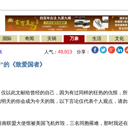
国际
奇闻
灾祸
万象
生活
文化
人气：
49,913
分享：
表
兴”的《致爱国者》
】仅以此文献给曾经的自己，因为有过同样的狂热的仇恨，所
信明天的你会成为今天的我，以下言论仅代表个人观点，请勿
国驻南联盟大使馆被美国飞机炸毁，三名同胞罹难，那时我还