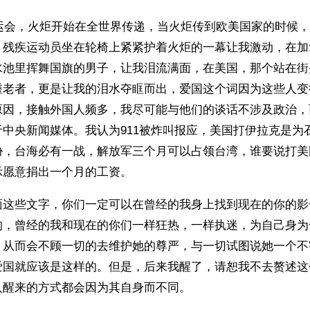
奥运会，火炬开始在全世界传递，当火炬传到欧美国家的时候
，残疾运动员坐在轮椅上紧紧护着火炬的一幕让我激动，在加
水池里挥舞国旗的男子，让我泪流满面，在美国，那个站在街
耋老者，更是让我的泪水夺眶而出，爱国这个词因为这些人变
原因，接触外国人频多，我尽可能与他们的谈话不涉及政治，
中央新闻媒体。我认为911被炸叫报应，美国打伊拉克是为
胁，台海必有一战，解放军三个月可以占领台湾，谁要说打美
示愿意捐出一个月的工资。
面这些文字，你们一定可以在曾经的我身上找到现在的你的影
的，曾经的我和现在的你们一样狂热，一样执迷，为自己身为
，从而会不顾一切的去维护她的尊严，与一切试图说她一个不
爱国就应该是这样的。但是，后来我醒了，请恕我不去赘述这
人醒来的方式都会因为其自身而不同。