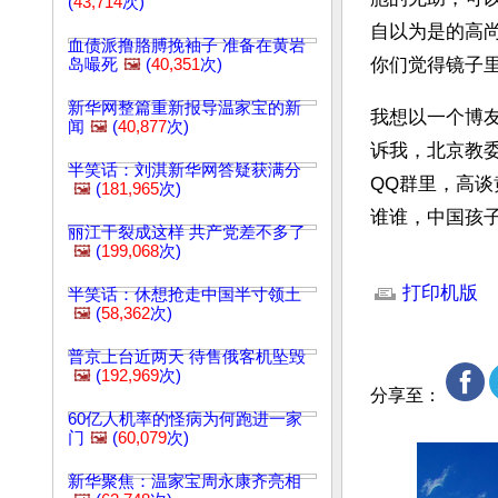
(
43,714
次)
自以为是的高
血债派撸胳膊挽袖子 准备在黄岩
你们觉得镜子
岛嘬死
🖼️
(
40,351
次)
新华网整篇重新报导温家宝的新
我想以一个博
闻
🖼️
(
40,877
次)
诉我，北京教委
半笑话：刘淇新华网答疑获满分
QQ群里，高
🖼️
(
181,965
次)
谁谁，中国孩
丽江干裂成这样 共产党差不多了
🖼️
(
199,068
次)
文章网址: http://w
打印机版
半笑话：休想抢走中国半寸领土
🖼️
(
58,362
次)
普京上台近两天 待售俄客机坠毁
🖼️
(
192,969
次)
分享至：
60亿人机率的怪病为何跑进一家
门
🖼️
(
60,079
次)
新华聚焦：温家宝周永康齐亮相