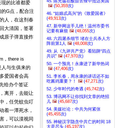
45. 陈光诚在酸甜苦辣中抵达美国
表现的比谁都爱
🖼️
(
50,359
次)
们的G点，配合注
46. “姑娘忒高兴”的《致爱国者》
(
49,913
次)
的人，在这剂春
47. 新华网这手儿绝！温州市委书
回大清国，签署
记要有麻烦
🖼️
(
48,055
次)
成原子弹直接炸
48. 六四屠杀细节 堵在士兵杀人方
阵前第1人
🖼️
(
48,008
次)
49. 从《九评共产党》看陷阱“四点
共识”
🖼️
(
47,970
次)
here is 
50. 一个预兆！永康进了新华热词
是人与生俱来的
🖼️
(
47,406
次)
多爱国者会高
51. 李长春，周永康的讲话还不如
吃酱鸡重要？！
🖼️
(
47,271
次)
先给办个签证
52. 少年时代的奇遇 (
45,742
次)
，离开，去能让
53. 博讯网不让你找到文章的绝招
儿
🖼️
(
45,687
次)
中，任凭蚊虫叮
54. 美媒社论：中共为何紧张
动着一潭死水，
(
45,455
次)
害，可以漠视同
55. 神秘汉字隐含中共亡的时间 18
大是尽头 (
45,197
次)
屿可以勾起你们