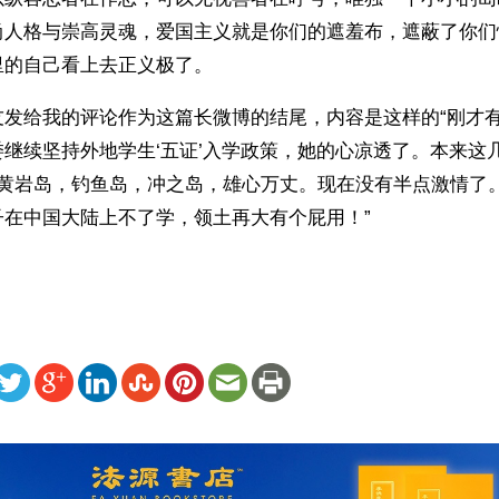
尚人格与崇高灵魂，爱国主义就是你们的遮羞布，遮蔽了你们
里的自己看上去正义极了。
友发给我的评论作为这篇长微博的结尾，内容是这样的“刚才
继续坚持外地学生‘五证’入学政策，她的心凉透了。本来这
谈黄岩岛，钓鱼岛，冲之岛，雄心万丈。现在没有半点激情了
子在中国大陆上不了学，领土再大有个屁用！”
ww.renminbao.com/rmb/articles/2012/6/3/56663.html