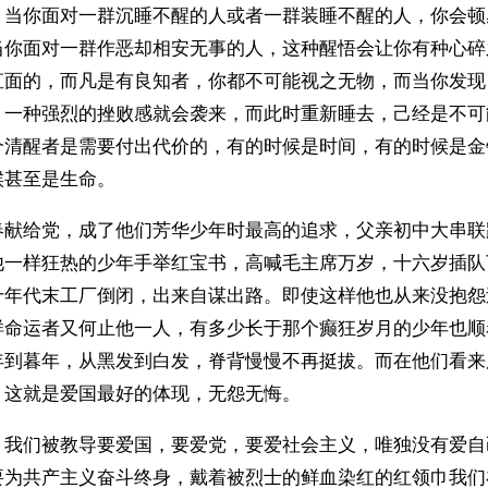
，当你面对一群沉睡不醒的人或者一群装睡不醒的人，你会顿
当你面对一群作恶却相安无事的人，这种醒悟会让你有种心碎
直面的，而凡是有良知者，你都不可能视之无物，而当你发现
，一种强烈的挫败感就会袭来，而此时重新睡去，己经是不可
个清醒者是需要付出代价的，有的时候是时间，有的时候是金
候甚至是生命。
春献给党，成了他们芳华少年时最高的追求，父亲初中大串联
他一样狂热的少年手举红宝书，高喊毛主席万岁，十六岁插队
十年代末工厂倒闭，出来自谋出路。即使这样他也从来没抱怨
样命运者又何止他一人，有多少长于那个癫狂岁月的少年也顺
年到暮年，从黑发到白发，脊背慢慢不再挺拔。而在他们看来
，这就是爱国最好的体现，无怨无悔。
，我们被教导要爱国，要爱党，要爱社会主义，唯独没有爱自
要为共产主义奋斗终身，戴着被烈士的鲜血染红的红领巾我们