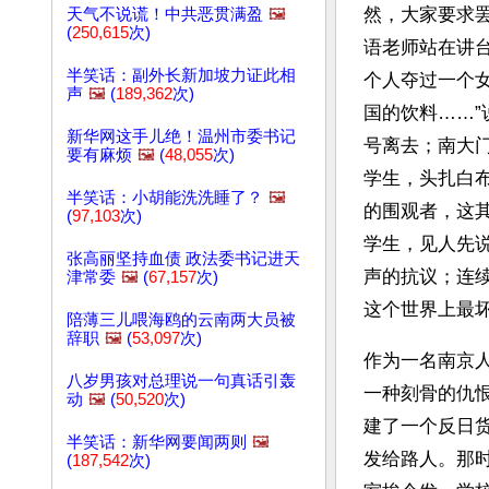
然，大家要求
天气不说谎！中共恶贯满盈
🖼️
(
250,615
次)
语老师站在讲
半笑话：副外长新加坡力证此相
个人夺过一个
声
🖼️
(
189,362
次)
国的饮料……
新华网这手儿绝！温州市委书记
号离去；南大
要有麻烦
🖼️
(
48,055
次)
学生，头扎白
半笑话：小胡能洗洗睡了？
🖼️
的围观者，这
(
97,103
次)
学生，见人先
张高丽坚持血债 政法委书记进天
声的抗议；连
津常委
🖼️
(
67,157
次)
这个世界上最
陪薄三儿喂海鸥的云南两大员被
辞职
🖼️
(
53,097
次)
作为一名南京
八岁男孩对总理说一句真话引轰
一种刻骨的仇
动
🖼️
(
50,520
次)
建了一个反日
半笑话：新华网要闻两则
🖼️
发给路人。那
(
187,542
次)