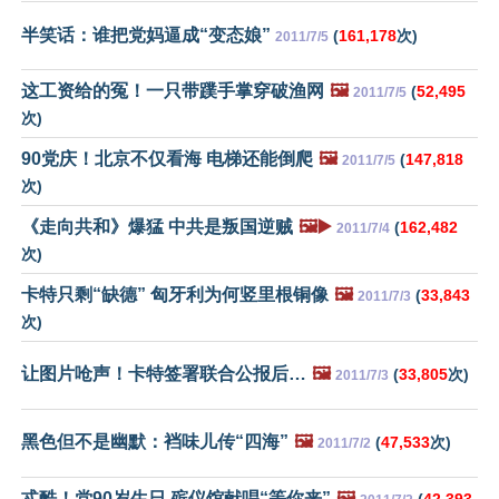
半笑话：谁把党妈逼成“变态娘”
(
161,178
次)
2011/7/5
这工资给的冤！一只带蹼手掌穿破渔网
🖼️
(
52,495
2011/7/5
次)
90党庆！北京不仅看海 电梯还能倒爬
🖼️
(
147,818
2011/7/5
次)
《走向共和》爆猛 中共是叛国逆贼
🖼️▶️
(
162,482
2011/7/4
次)
卡特只剩“缺德” 匈牙利为何竖里根铜像
🖼️
(
33,843
2011/7/3
次)
让图片呛声！卡特签署联合公报后…
🖼️
(
33,805
次)
2011/7/3
黑色但不是幽默：裆味儿传“四海”
🖼️
(
47,533
次)
2011/7/2
忒酷！党90岁生日 殡仪馆献唱“等你来”
🖼️