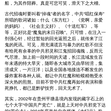
船，为其作陪葬。真是可悲可笑，滑天下之大稽。
古代招魂时要叫着“掉魂”者的名字，中共“唱红保寿”
所唱的歌词诸如：什么《东方红》、《党啊，亲爱
的妈妈》、《社会主义好》、《十送红军》，等
等，正好比是“魔鬼的末日召唤”。只可惜，在注入一
剂强心针，经过暂短的回光返照之后，就传来了江
鬼的死讯。可见，用充满谎言与暴力的红歌不但没
有给死有余辜的中共邪灵和江鬼招回魂魄，反而元
气尽泄。加上前一段时间的天谴，长江流域发生百
年未遇的特大旱灾，随即各大城市又由旱转涝，集
涝成灾，一片汪洋；以及全国各地接连不断发生的
爆炸案和各种人祸。都让中共红魔和蛤蟆精饱受水
深火热的煎熬。目前不管中共红魔再如何表演和垂
死挣扎，都已是黔驴技穷，回天无术了。
其实，2002年在贵州平塘县境内发现的藏字石上的
七个大字“中国共产党亡”，就是上天对中共邪党下达