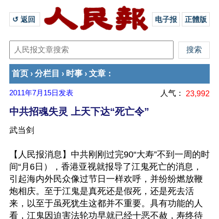
↺ 返回 
电子报
正體版
首页
分栏目
时事
文章
›
›
›
：
2011年7月15日
发表
人气：
23,992
中共招魂失灵 上天下达“死亡令”
武当剑
【人民报消息】中共刚刚过完90“大寿”不到一周的时
间“月6日），香港亚视就报导了江鬼死亡的消息，
引起海内外民众像过节日一样欢呼，并纷纷燃放鞭
炮相庆。至于江鬼是真死还是假死，还是死去活
来，以至于虽死犹生这都并不重要。具有功能的人
看，江鬼因迫害法轮功早就已经十恶不赦，寿终待