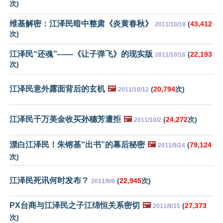
次)
维基解密：江泽民暗中整肃《炎黄春秋》
(
43,412
2011/10/18
次)
江泽民“还魂”——《让子弹飞》的现实版
(
22,193
2011/10/16
次)
江泽民意外露面背后的玄机
🖼️
(
20,794
次)
2011/10/12
江泽民千万美金收买孙穗芳遭拒
🖼️
(
24,272
次)
2011/10/2
漂白江泽民！朱镕基“出书”的幕后秘密
🖼️
(
79,124
2011/9/24
次)
江泽民死讯何时发布？
(
22,945
次)
2011/9/9
PX台商与江泽民之子江绵恒关系密切
🖼️
(
27,373
2011/8/15
次)