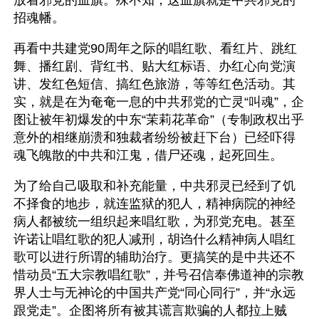
放着邪党的血旗。殊不知，这血旗就是中共邪党的
招魂幡。
再看中共建党90周年之际的唱红歌、看红片、跳红
舞、播红剧、背红书、贴大红标语、办红心向党演
讲、发红色短信、搞红色旅游，等等红色活动。其
实，就是在为奄奄一息的中共邪党的亡灵“叫魂”，企
图让被年初爆发的中东“茉莉花革命”（专制政权出乎
意外的相继崩溃和独裁者纷纷被赶下台）已经吓得
魂飞魄散的中共和江鬼，借尸还魂，起死回生。
为了给自己吸取和补充能量，中共邪灵已经到了饥
不择食的地步，就连监狱的犯人，精神病院的神经
病人都被统一组织起来唱红歌，为邪党充电。甚至
许诺让唱红歌的犯人减刑，胡诌什么精神病人唱红
歌可以进行所谓的辅助治疗。更搞笑的是中共还不
惜动员“五大宗教唱红歌”，并号召信奉佛道神的宗教
界人士与无神论的中国共产党“同心同行”，并“永远
跟党走”。企图将所有被其谎言欺骗的人都拉上贼