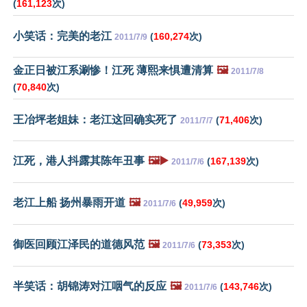
(
161,123
次)
小笑话：完美的老江
(
160,274
次)
2011/7/9
金正日被江系涮惨！江死 薄熙来惧遭清算
🖼️
2011/7/8
(
70,840
次)
王冶坪老姐妹：老江这回确实死了
(
71,406
次)
2011/7/7
江死，港人抖露其陈年丑事
🖼️▶️
(
167,139
次)
2011/7/6
老江上船 扬州暴雨开道
🖼️
(
49,959
次)
2011/7/6
御医回顾江泽民的道德风范
🖼️
(
73,353
次)
2011/7/6
半笑话：胡锦涛对江咽气的反应
🖼️
(
143,746
次)
2011/7/6