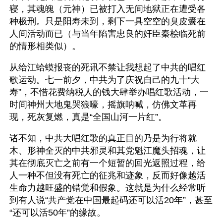
寝，其魂魄（元神）已被打入无间地狱正在遭受各
种极刑。只是阳寿未到，剩下一具空空的臭皮囊在
人间活动而已（与当年陷害忠良的奸臣秦桧临死前
的情形相类似）。
从给江蛤蟆报丧的死讯不禁让我想起了中共的唱红
歌运动。七一前夕，中共为了庆祝自己的九十“大
寿”，不惜花费纳税人的钱大肆举办唱红歌活动，一
时间神州大地鬼哭狼嚎，摇旗呐喊，仿佛文革再
现，死灰复燃，真是“全国山河一片红”。
诸不知，中共大唱红歌的真正目的乃是为行将就
木、形神全灭的中共邪灵和其党魁江魔头招魂，让
其在彻底灭亡之前有一个短暂的回光返照过程，给
人一种不但没有死亡的征兆和迹象，反而好像越活
生命力越旺盛的错觉和假象。这就是为什么经常听
到有人说“共产党在中国最起码还可以活20年”，甚至
“还可以活50年”的缘故。