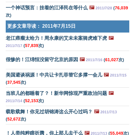
一个神话预言：挂着的江泽民在等什么
🖼️
(
76,039
2011/7/28
次)
更多文章导读：
2011年7月15日
老江癌瘤太给力！周永康的艾未未案骑虎难下虎
🖼️
(
57,839
次)
2011/7/17
很惨的！江绵恒没留守北京的原因
🖼️
(
61,027
次)
2011/7/16
美国避谈祸源！中共让卡扎菲替它多撑一会儿
🖼️
2011/7/15
(
37,545
次)
当班儿的都睡着了？！新华网惊现严重政治问题
🖼️
(
52,153
次)
2011/7/14
载歌载舞！你见过胡锦涛这么开心过吗？
🖼️
2011/7/13
(
52,672
次)
！人类纯粹瞎折腾，你上那儿去干么
🖼️
(
55,049
次)
2011/7/13