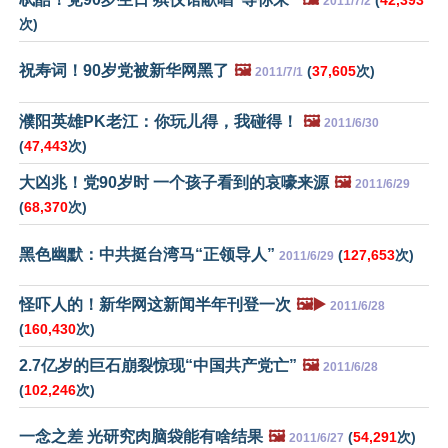
(
42,393
2011/7/2
次)
祝寿词！90岁党被新华网黑了
🖼️
(
37,605
次)
2011/7/1
濮阳英雄PK老江：你玩儿得，我碰得！
🖼️
2011/6/30
(
47,443
次)
大凶兆！党90岁时 一个孩子看到的哀嚎来源
🖼️
2011/6/29
(
68,370
次)
黑色幽默：中共挺台湾马“正领导人”
(
127,653
次)
2011/6/29
怪吓人的！新华网这新闻半年刊登一次
🖼️▶️
2011/6/28
(
160,430
次)
2.7亿岁的巨石崩裂惊现“中国共产党亡”
🖼️
2011/6/28
(
102,246
次)
一念之差 光研究肉脑袋能有啥结果
🖼️
(
54,291
次)
2011/6/27