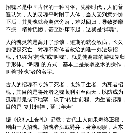
招魂术是中国古代的一种习俗。先秦时代，人们普
遍认为，人的灵魂平时附于人体，当人受到意外惊
吓后，其灵魂就会离体旁落，难以回归，导致萎靡
不振，精神恍惚，甚至卧床不起，这就是“掉魂”。
人的魂灵若是离开了形骸，短期的就会致病，长久
的便是死亡。对魂不附体者救治的唯一办法是招
魂，也称为“拘魂”或“叫魂”。就是使离散的游魂复归
于形体。“叫魂”的方式，基本上是采取巫术的操作，
叫着“掉魂”者的名字。
古人的招魂不专施于死者，也施于生者。为死者招
魂，其目的是将死者之魂顺利引至西天，以防成为
孤魂野鬼或下地狱，误了“转世”前程。为生者招魂，
目的是“复其精神，延其年寿”。
据《仪礼•士丧礼》记载：古代士人如果寿终正寝，
则由一人招魂。招魂者头戴爵弁，身穿朝服，从东