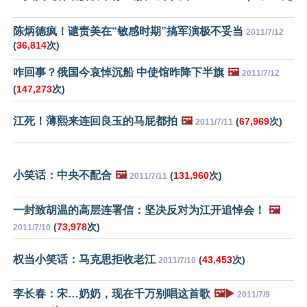
陈炳德疯！谴责美在“敏感时期”搞军演极不妥当
2011/7/12
(
36,814
次)
咋回事？俄国今哀悼沉船 中使馆昨降下半旗
🖼️
2011/7/12
(
147,273
次)
江死！薄熙来连回良玉的马屁都拍
🖼️
(
67,969
次)
2011/7/11
小笑话：中央不配合
🖼️
(
131,960
次)
2011/7/11
一封致胡温的高层连署信：坚决反对为江开追悼会！
🖼️
(
73,978
次)
2011/7/10
权当小笑话：马克思拒收老江
(
43,453
次)
2011/7/10
李长春：宋…奶奶，现在千万别唱这首歌
🖼️▶️
2011/7/9