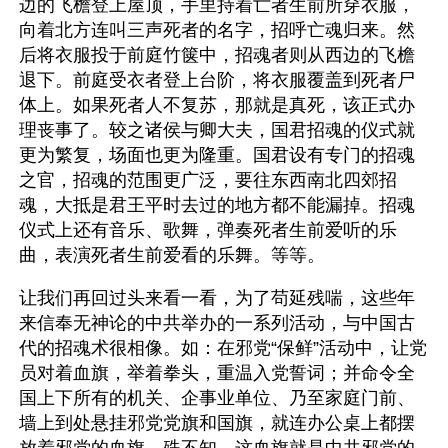
边的飞檐登上屋顶，手里持着亡者生前所穿衣服，
向着北方连叫三声死者的名字，招呼亡魂归来。然
后将衣服投于前庭竹箧中，招魂者则从西边的飞檐
退下。前庭受衣者登上台阶，将衣服覆盖到死者尸
体上。如果死者人不复苏，那就是真死，该正式办
理丧事了。较之诸侯与卿大夫，国君招魂的仪式就
更为繁复，场面也更为隆重。国君设有专门的招魂
之官，招魂的范围更广泛，要往东西南北四郊招
魂，大抵是君王平时去过的地方都不能漏掉。招魂
仪式上还有音乐、歌舞，弹奏死者生前爱听的乐
曲，表演死者生前爱看的乐舞。等等。
让我们再回过头来看一看，为了苟延残喘，这些年
来信奉无神论的中共举办的一系列活动，与中国古
代的招魂术很相像。如：在邪党“保鲜”活动中，让党
员对着血旗，举着拳头，重温入党誓词；并命令全
国上下所有的机关、企事业单位、乃至家庭门前、
墙上到处悬挂邪党党旗和国旗，就连办公桌上都摆