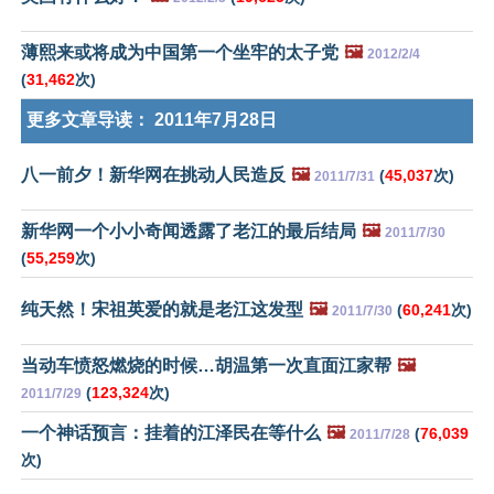
薄熙来或将成为中国第一个坐牢的太子党
🖼️
2012/2/4
(
31,462
次)
更多文章导读：
2011年7月28日
八一前夕！新华网在挑动人民造反
🖼️
(
45,037
次)
2011/7/31
新华网一个小小奇闻透露了老江的最后结局
🖼️
2011/7/30
(
55,259
次)
纯天然！宋祖英爱的就是老江这发型
🖼️
(
60,241
次)
2011/7/30
当动车愤怒燃烧的时候…胡温第一次直面江家帮
🖼️
(
123,324
次)
2011/7/29
一个神话预言：挂着的江泽民在等什么
🖼️
(
76,039
2011/7/28
次)