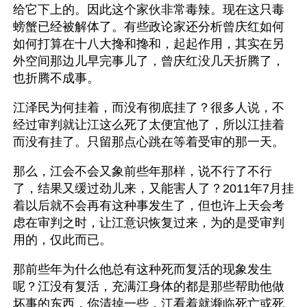
给它下上的。因此这个家伙非常毒辣。现在这只毒
螃蟹已经被解体了。有些政论家还分析曾庆红如何
如何打算在十八大搀和搀和，起起作用，其实在另
外空间那边儿早完事儿了，曾庆红没几天折腾了，
也折腾不成事。
江泽民为何挂着，而没有彻底挂了？很多人说，不
经过审判就让江这么死了太便宜他了，所以江挂着
而没有挂了。只留那点心跳在等着受审的那一天。
那么，江会不会又象前些年那样，说不行了不行
了，结果又缓过劲儿来，又能害人了？2011年7月挂
着以后就不会再有这种事发生了，但也许上天会考
虑在审判之时，让江意识恢复过来，为的是受审判
用的，仅此而已。
那前些年为什么他总有这种死而复活的现象发生
呢？江没有复活，充满江身体的都是那些帮助他做
坏事的东西，你清掉一些，江看着就濒临死亡或死