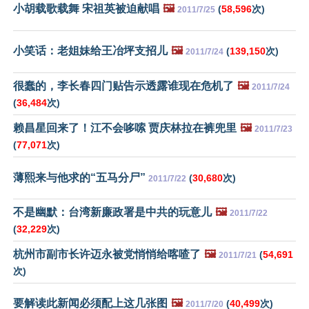
小胡载歌载舞 宋祖英被迫献唱
🖼️
(
58,596
次)
2011/7/25
小笑话：老姐妹给王冶坪支招儿
🖼️
(
139,150
次)
2011/7/24
很蠢的，李长春四门贴告示透露谁现在危机了
🖼️
2011/7/24
(
36,484
次)
赖昌星回来了！江不会哆嗦 贾庆林拉在裤兜里
🖼️
2011/7/23
(
77,071
次)
薄熙来与他求的“五马分尸”
(
30,680
次)
2011/7/22
不是幽默：台湾新廉政署是中共的玩意儿
🖼️
2011/7/22
(
32,229
次)
杭州市副市长许迈永被党悄悄给喀喳了
🖼️
(
54,691
2011/7/21
次)
要解读此新闻必须配上这几张图
🖼️
(
40,499
次)
2011/7/20