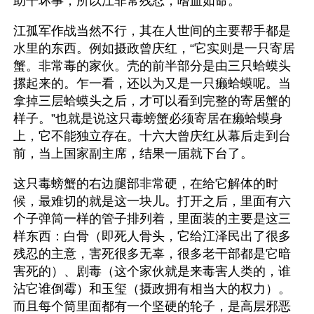
助干坏事，所以江非常残忍，嗜血如命。
江孤军作战当然不行，其在人世间的主要帮手都是
水里的东西。例如摄政曾庆红，“它实则是一只寄居
蟹。非常毒的家伙。壳的前半部分是由三只蛤蟆头
摞起来的。乍一看，还以为又是一只癞蛤蟆呢。当
拿掉三层蛤蟆头之后，才可以看到完整的寄居蟹的
样子。”也就是说这只毒螃蟹必须寄居在癞蛤蟆身
上，它不能独立存在。十六大曾庆红从幕后走到台
前，当上国家副主席，结果一届就下台了。
这只毒螃蟹的右边腿部非常硬，在给它解体的时
候，最难切的就是这一块儿。打开之后，里面有六
个子弹筒一样的管子排列着，里面装的主要是这三
样东西：白骨（即死人骨头，它给江泽民出了很多
残忍的主意，害死很多无辜，很多老干部都是它暗
害死的）、剧毒（这个家伙就是来毒害人类的，谁
沾它谁倒霉）和玉玺（摄政拥有相当大的权力）。
而且每个筒里面都有一个坚硬的轮子，是高层邪恶