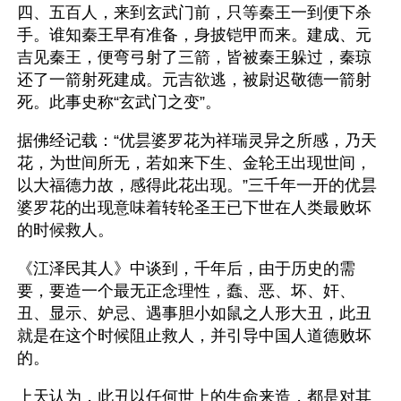
四、五百人，来到玄武门前，只等秦王一到便下杀
手。谁知秦王早有准备，身披铠甲而来。建成、元
吉见秦王，便弯弓射了三箭，皆被秦王躲过，秦琼
还了一箭射死建成。元吉欲逃，被尉迟敬德一箭射
死。此事史称“玄武门之变”。
据佛经记载：“优昙婆罗花为祥瑞灵异之所感，乃天
花，为世间所无，若如来下生、金轮王出现世间，
以大福德力故，感得此花出现。”三千年一开的优昙
婆罗花的出现意味着转轮圣王已下世在人类最败坏
的时候救人。
《江泽民其人》中谈到，千年后，由于历史的需
要，要造一个最无正念理性，蠢、恶、坏、奸、
丑、显示、妒忌、遇事胆小如鼠之人形大丑，此丑
就是在这个时候阻止救人，并引导中国人道德败坏
的。
上天认为，此丑以任何世上的生命来造，都是对其