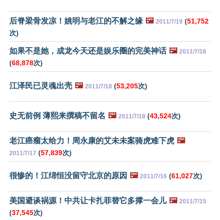
后脊梁骨发凉！姚明与老江的不解之缘
🖼️
(
51,752
2011/7/19
次)
如果不是她，成龙今天还是娱乐圈的完美神话
🖼️
2011/7/18
(
68,878
次)
江泽民已灵魂出壳
🖼️
(
53,205
次)
2011/7/18
史无前例 薄熙来撰稿不留名
🖼️
(
43,524
次)
2011/7/18
老江癌瘤太给力！周永康的艾未未案骑虎难下虎
🖼️
(
57,839
次)
2011/7/17
很惨的！江绵恒没留守北京的原因
🖼️
(
61,027
次)
2011/7/16
美国避谈祸源！中共让卡扎菲替它多撑一会儿
🖼️
2011/7/15
(
37,545
次)