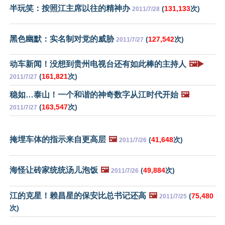
半玩笑：按照江主席以往的精神办
(
131,133
次)
2011/7/28
黑色幽默：实名制对党的威胁
(
127,542
次)
2011/7/27
动车新闻！没想到贵州电视台还有如此棒的主持人
🖼️▶️
(
161,821
次)
2011/7/27
稳如…泰山！一个和谐的神奇数字从江时代开始
🖼️
(
163,547
次)
2011/7/27
掩埋车体的指示来自更高层
🖼️
(
41,648
次)
2011/7/26
海怪让砖家统统汤儿泡饭
🖼️
(
49,884
次)
2011/7/26
江的克星！赖昌星的保安比总书记还高
🖼️
(
75,480
2011/7/25
次)