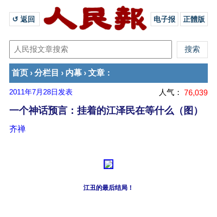
↺ 返回 
电子报
正體版
首页
分栏目
内幕
文章
›
›
›
：
2011年7月28日
发表
人气：
76,039
一个神话预言：挂着的江泽民在等什么（图）
齐禅
江丑的最后结局！