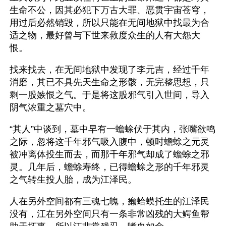
生命不公，因其必犯下万古大罪、恶贯宇宙苍穹，
用过后必然销毁，所以只能在无间地狱中找最为合
适之物，最好曾与下世来救度众生的人有大怨大
恨。
找来找去，在无间地狱中发现了李元吉，经过千年
消磨，其已不具先天生命之形骸，无完整思想，只
剩一股嫉恨之气。于是将这股邪气引入世间，导入
阴气浓重之墓穴中。
“其人”中谈到，墓中早有一蟾蜍伏于其内，张嘴欲鸣
之际，忽将这千年邪气吸入腹中，顿时蟾蜍之元灵
被冲离体投生而去，而那千年邪气却成了蟾蜍之邪
灵。几年后，蟾蜍寿终，已得蟾蜍之形的千年邪灵
之气转生投人胎，成为江泽民。 
人在另外空间都有三魂七魄，癞蛤蟆托生的江泽民
没有，江在另外空间只有一条非常凶残的大鳄鱼帮