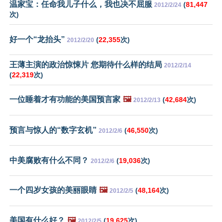
温家宝：任命我儿子什么，我也决不屈服
(
81,447
2012/2/24
次)
好一个“龙抬头”
(
22,355
次)
2012/2/20
王薄主演的政治惊悚片 您期待什么样的结局
2012/2/14
(
22,319
次)
一位睡着才有功能的美国预言家
🖼️
(
42,684
次)
2012/2/13
预言与惊人的“数字玄机”
(
46,550
次)
2012/2/6
中美腐败有什么不同？
(
19,036
次)
2012/2/6
一个四岁女孩的美丽眼睛
🖼️
(
48,164
次)
2012/2/5
美国有什么好？
🖼️
(
19,625
次)
2012/2/5