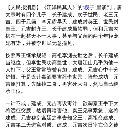
【人民报消息】《江泽民其人》的“
楔子
”里谈到，唐
太宗时有四个儿子，长子建成、次子世民、老三元
吉、四子元霸。李元霸早夭，建成封英王、世民封
秦王、元吉封齐王。长子建成虽软弱，但和元吉勾
搭在一起整天不干人事，甚至与父亲的两个年轻宠
妃有染，并被李世民无意撞见。
按照帝王继承规矩，高祖李渊去世之后，长子建成
当继位，但李世民功高盖世，大唐江山几乎为他一
人打下，父王常常赞誉有加，建成、元吉心中十分
妒恨。于是设计毒酒要害死李世民，险些成功。元
吉原打算，先除掉二哥，再害死大哥，然后自己继
承王位。
一计不成，建成、元吉再设毒计，欲调秦王手下大
将远征突厥，然后再暗害他。秦王见事紧急，遂将
建成、元吉秽乱宫廷之事告知父王，高祖命建成、
元吉第二天进宫对质。建成、元吉次日率亡命之徒