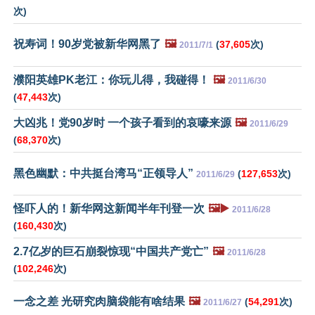
次)
祝寿词！90岁党被新华网黑了
🖼️
(
37,605
次)
2011/7/1
濮阳英雄PK老江：你玩儿得，我碰得！
🖼️
2011/6/30
(
47,443
次)
大凶兆！党90岁时 一个孩子看到的哀嚎来源
🖼️
2011/6/29
(
68,370
次)
黑色幽默：中共挺台湾马“正领导人”
(
127,653
次)
2011/6/29
怪吓人的！新华网这新闻半年刊登一次
🖼️▶️
2011/6/28
(
160,430
次)
2.7亿岁的巨石崩裂惊现“中国共产党亡”
🖼️
2011/6/28
(
102,246
次)
一念之差 光研究肉脑袋能有啥结果
🖼️
(
54,291
次)
2011/6/27