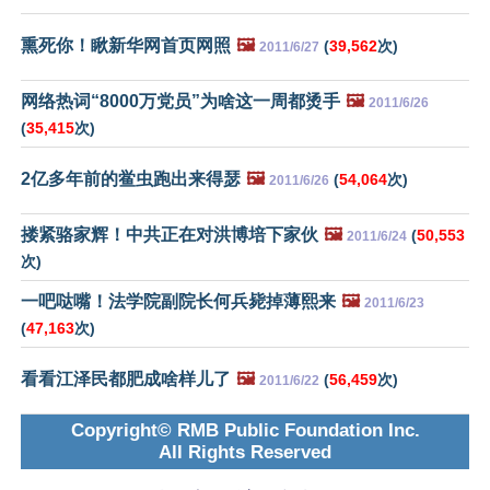
熏死你！瞅新华网首页网照
🖼️
(
39,562
次)
2011/6/27
网络热词“8000万党员”为啥这一周都烫手
🖼️
2011/6/26
(
35,415
次)
2亿多年前的鲎虫跑出来得瑟
🖼️
(
54,064
次)
2011/6/26
搂紧骆家辉！中共正在对洪博培下家伙
🖼️
(
50,553
2011/6/24
次)
一吧哒嘴！法学院副院长何兵毙掉薄熙来
🖼️
2011/6/23
(
47,163
次)
看看江泽民都肥成啥样儿了
🖼️
(
56,459
次)
2011/6/22
Copyright© RMB Public Foundation Inc.
All Rights Reserved