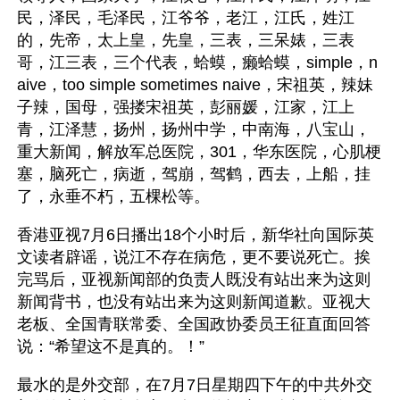
民，泽民，毛泽民，江爷爷，老江，江氏，姓江
的，先帝，太上皇，先皇，三表，三呆婊，三表
哥，江三表，三个代表，蛤蟆，癞蛤蟆，simple，n
aive，too simple sometimes naive，宋祖英，辣妹
子辣，国母，强搂宋祖英，彭丽媛，江家，江上
青，江泽慧，扬州，扬州中学，中南海，八宝山，
重大新闻，解放军总医院，301，华东医院，心肌梗
塞，脑死亡，病逝，驾崩，驾鹤，西去，上船，挂
了，永垂不朽，五棵松等。
香港亚视7月6日播出18个小时后，新华社向国际英
文读者辟谣，说江不存在病危，更不要说死亡。挨
完骂后，亚视新闻部的负责人既没有站出来为这则
新闻背书，也没有站出来为这则新闻道歉。亚视大
老板、全国青联常委、全国政协委员王征直面回答
说：“希望这不是真的。！”
最水的是外交部，在7月7日星期四下午的中共外交