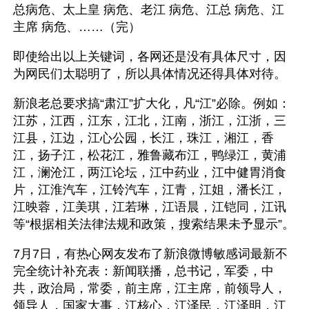
总病危、太上皇 病危、老江 病危、江总 病危、江
主席 病危、……（完） 
即使给出以上关键词，各网还是没有具体尺寸，因
为网民们太聪明了，所以具体情况还得具体对待。
新浪老总要求搞“肃江”扩大化，凡“江”必除。例如：
江苏，江西，江东，江北，江南，浙江，江浙，三
江县，江边，江心公园，长江，珠江，湘江，香
江，扬子江，松花江，雅鲁藏布江，鸭绿江，黄浦
江，澜沧江，两江论坛，江中药业，江中健胃消食
片，江淮汽车，江铃汽车，江青，江姐，潘长江，
江映蓉，江美琪，江若琳，江语晨，江铠同，江讯
等“根据相关法律法规和政策，搜索结果未予显示”。
7月7日，有热心网友发布了新浪微博敏感词最新不
完全统计补充表：新闻联播，总书记，军委，中
共，政治局，常委，前主席，江主席，前领导人，
领导人，国家大事，江核心，江泽民，江泽明，江