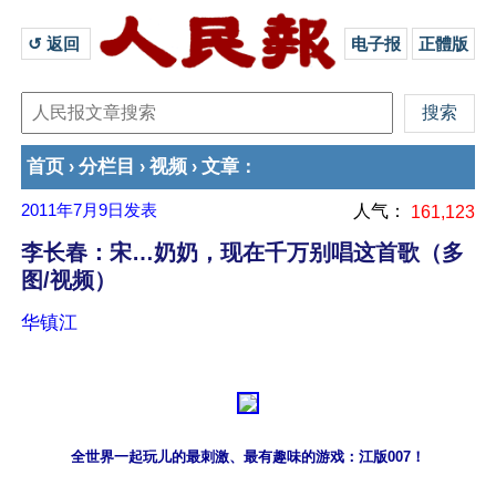
↺ 返回 
电子报
正體版
首页
分栏目
视频
文章
›
›
›
：
2011年7月9日
发表
人气：
161,123
李长春：宋…奶奶，现在千万别唱这首歌（多
图/视频）
华镇江
全世界一起玩儿的最刺激、最有趣味的游戏：江版007！