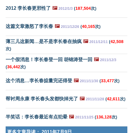
2012 李长春更邪性了
🖼️
(
187,504
次)
2012/1/3
这篇文章激怒了李长春
🖼️
(
40,165
次)
2011/12/26
薄三儿这新闻…是不是李长春在抽疯
🖼️
(
42,508
2011/12/11
次)
一个假消息！李长春登一回 胡锦涛登一回
🖼️
2011/12/3
(
36,442
次)
这个消息…李长春掂量完还得登
🖼️
(
33,477
次)
2011/11/30
帮衬周永康 李长春头发都快掉光了
🖼️
(
42,611
次)
2011/11/28
半笑话：李长春最近有点犯晕
🖼️
(
136,128
次)
2011/11/25
更多文章导读：
2011年7月9日