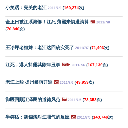
小笑话：完美的老江
(
160,274
次)
2011/7/9
金正日被江系涮惨！江死 薄熙来惧遭清算
🖼️
2011/7/8
(
70,840
次)
王冶坪老姐妹：老江这回确实死了
(
71,406
次)
2011/7/7
江死，港人抖露其陈年丑事
🖼️▶️
(
167,139
次)
2011/7/6
老江上船 扬州暴雨开道
🖼️
(
49,959
次)
2011/7/6
御医回顾江泽民的道德风范
🖼️
(
73,353
次)
2011/7/6
半笑话：胡锦涛对江咽气的反应
🖼️
(
143,746
次)
2011/7/6