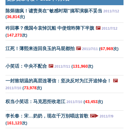
陈炳德疯！谴责美在“敏感时期”搞军演极不妥当
2011/7/12
(
36,814
次)
咋回事？俄国今哀悼沉船 中使馆昨降下半旗
🖼️
2011/7/12
(
147,273
次)
江死！薄熙来连回良玉的马屁都拍
🖼️
(
67,969
次)
2011/7/11
小笑话：中央不配合
🖼️
(
131,960
次)
2011/7/11
一封致胡温的高层连署信：坚决反对为江开追悼会！
🖼️
(
73,978
次)
2011/7/10
权当小笑话：马克思拒收老江
(
43,453
次)
2011/7/10
李长春：宋…奶奶，现在千万别唱这首歌
🖼️▶️
2011/7/9
(
161,123
次)