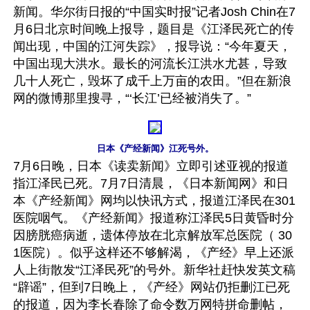
新闻。华尔街日报的“中国实时报”记者Josh Chin在7
月6日北京时间晚上报导，题目是《江泽民死亡的传
闻出现，中国的江河失踪》，报导说：“今年夏天，
中国出现大洪水。最长的河流长江洪水尤甚，导致
几十人死亡，毁坏了成千上万亩的农田。”但在新浪
网的微博那里搜寻，“‘长江’已经被消失了。”
日本《产经新闻》江死号外。
7月6日晚，日本《读卖新闻》立即引述亚视的报道
指江泽民已死。7月7日清晨，《日本新闻网》和日
本《产经新闻》网均以快讯方式，报道江泽民在301
医院咽气。《产经新闻》报道称江泽民5日黄昏时分
因膀胱癌病逝，遗体停放在北京解放军总医院（ 30
1医院）。似乎这样还不够解渴，《产经》早上还派
人上街散发“江泽民死”的号外。新华社赶快发英文稿
“辟谣”，但到7日晚上，《产经》网站仍拒删江已死
的报道，因为李长春除了命令数万网特拼命删帖，