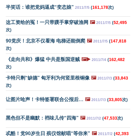
半笑话：谁把党妈逼成“变态娘”
(
161,178
次)
2011/7/5
这工资给的冤！一只带蹼手掌穿破渔网
🖼️
(
52,495
2011/7/5
次)
90党庆！北京不仅看海 电梯还能倒爬
🖼️
(
147,818
2011/7/5
次)
《走向共和》爆猛 中共是叛国逆贼
🖼️▶️
(
162,482
2011/7/4
次)
卡特只剩“缺德” 匈牙利为何竖里根铜像
🖼️
(
33,843
2011/7/3
次)
让图片呛声！卡特签署联合公报后…
🖼️
(
33,805
次)
2011/7/3
黑色但不是幽默：裆味儿传“四海”
🖼️
(
47,533
次)
2011/7/2
忒酷！党90岁生日 殡仪馆献唱“等你来”
🖼️
(
42,393
2011/7/2