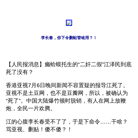
李长春，你下令删帖管啥用？！
【人民报消息】癞蛤蟆托生的“二奸二假”江泽民到底
死了没有？
香港亚视7月6日晚间新闻不容置疑的报导江死了。
亚视不是土豆网，也不是豆瓣网，所以，被确认为
“死了”。中国大陆爆竹顿时脱销，有人在网上放鞭
炮，全民一片欢腾。
江的心腹李长春受不了了，于是下命令……干啥？
骂亚视、删贴！傻不傻？！