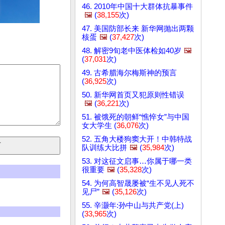
46. 2010年中国十大群体抗暴事件
🖼️
(
38,155
次)
47. 美国防部长来 新华网抛出两颗
核蛋
🖼️
(
37,427
次)
48. 解密9旬老中医体检如40岁
🖼️
(
37,031
次)
49. 古希腊海尔梅斯神的预言
(
36,925
次)
50. 新华网首页又犯原则性错误
🖼️
(
36,221
次)
51. 被饿死的朝鲜“憔悴女”与中国
女大学生 (
36,076
次)
52. 五角大楼狗窦大开！中韩特战
队训练大比拼
🖼️
(
35,984
次)
53. 对这征文启事…你属于哪一类
很重要
🖼️
(
35,328
次)
54. 为何高智晟屡被“生不见人死不
见尸”
🖼️
(
35,126
次)
55. 辛灏年:孙中山与共产党(上)
(
33,965
次)