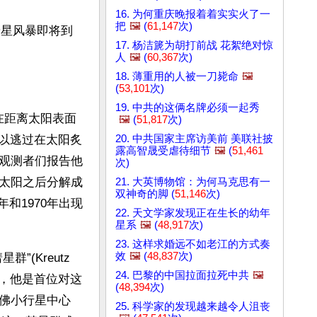
16. 为何重庆晚报着着实实火了一
把
🖼️
(
61,147
次)
彗星风暴即将到
17. 杨洁篪为胡打前战 花絮绝对惊
人
🖼️
(
60,367
次)
18. 薄重用的人被一刀毙命
🖼️
(
53,101
次)
19. 中共的这俩名牌必须一起秀
在距离太阳表面
🖼️
(
51,817
次)
20. 中共国家主席访美前 美联社披
得以逃过在太阳炙
露高智晟受虐待细节
🖼️
(
51,461
观测者们报告他
次)
太阳之后分解成
21. 大英博物馆：为何马克思有一
双神奇的脚 (
51,146
次)
年和1970年出现
22. 天文学家发现正在生长的幼年
星系
🖼️
(
48,917
次)
23. 这样求婚远不如老江的方式奏
效
🖼️
(
48,837
次)
Kreutz 
24. 巴黎的中国拉面拉死中共
🖼️
tz)，他是首位对这
(
48,394
次)
佛小行星中心
25. 科学家的发现越来越令人沮丧