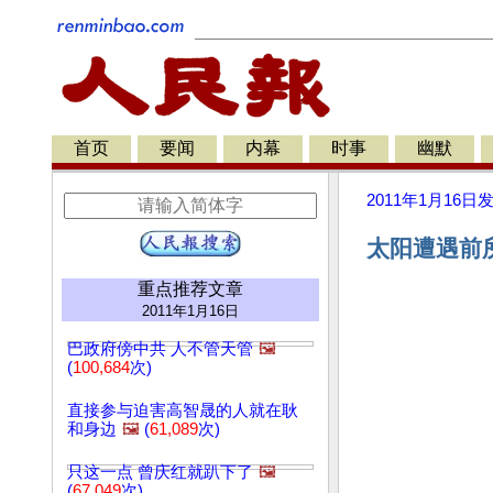
首页
要闻
内幕
时事
幽默
2011年1月16日
太阳遭遇前所
重点推荐文章
2011年1月16日
巴政府傍中共 人不管天管
🖼️
(
100,684
次)
直接参与迫害高智晟的人就在耿
和身边
🖼️
(
61,089
次)
只这一点 曾庆红就趴下了
🖼️
(
67,049
次)