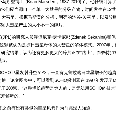
•马斯登博士 (Brian Marsden，1937-2010)了。他仔细
为它们应当源自一个单一大彗星的分裂产物，时间发生在12
年的大彗星。根据马斯登的分析，明亮的池谷-关彗星，以及较
那颗大彗星产生的大小不一的碎片。
PL)的研究人员泽但尼克•瑟卡尼那(Zdenek Sekanina)和保罗
分析了这颗被认为是掠日彗星母体的大彗星的解体模式。2007年
了研究结果，认为还有更多更大的碎片正在“路上”。而奈特独
观点。
SOHO卫星发射升空至今，一直有克鲁兹略日彗星增长的趋势
年的博士论文图表中，可以看到SOHO探测器在 1997年发现了
发现了200颗。“这种增长趋势是惊人的，是无法用SOHO的技
来解释的。”
出现之前有没有类似的彗星风暴作为前兆没人知道。