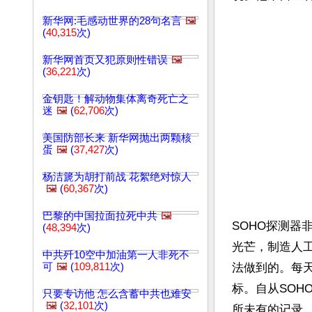
新华网:毛感动世界的28句名言
🖼️
(
40,315
次)
新华网首页又犯原则性错误
🖼️
(
36,221
次)
金钥匙！解动物集体离奇死亡之
迷
🖼️
(
62,706
次)
美国防部长来 新华网抛出两颗核
蛋
🖼️
(
37,427
次)
杨洁篪为胡打前战 花絮绝对惊人
🖼️
(
60,367
次)
巴黎的中国拉面拉死中共
🖼️
SOHO探测
(
48,394
次)
光芒，制造人
中共歼10空中加油第一人非死不
可
🖼️
(
109,811
次)
法做到的。每
标。自从SOH
只要专访他 怎么含蓄中共也难安
🖼️
(
32,101
次)
所未有的记录