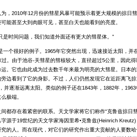
为，2010年12月份的彗星风暴可能预示着更大规模的掠日
些可能甚至大到肉眼可见，甚至白天也能看到的亮度。
只是时间问题，我们知道外面还有更大的彗星体。”
是一个很好的例子。1965年它突然出现，迅速接近太阳，并
掠过。由于池谷-关彗星的彗核较大，直径超过5公里，因此
命运。它也由此成为过去数千年来最为明亮的大彗星。日本的
的旁边看到了它的身影。不过，人们仍然发现它在近距离飞掠
并逐渐远离太阳。类似的例子还在1843年，1882年，1963
这么极端。
间都存在着紧密的联系。天文学家将它们称作“克鲁兹掠日彗星群”(
个名字源于19世纪的天文学家海因里希•克鲁兹(Heinrich Kreu
研究的人。而在现代，对它们的研究作出重大贡献的人要数哈