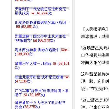
天象到了！代总统总理退出突尼
斯执政党
🖼️
(
41,224
次)
朋友谈刘晓波得诺奖的真正原因
🖼️
(
52,851
次)
【人民报消息
郑重道歉！国父孙中山从未主张
群冰雪球：彗
“联俄联共”
🖼️
(
66,970
次)
“这场彗星风暴始
海水两分异象 香港在危险中
🖼️▶️
(
138,090
次)
自华盛顿的海军
冲向太阳的彗星
薄重用的人被一刀毙命
🖼️
(
53,101
次)
这种彗星被称为“
新生儿带牙出世 决不是豆腐渣
🖼️
现一颗。它们
(
47,136
次)
说：“在短短1
江的军事"监督员"刘华清能闭上眼
睛了
🖼️
(
70,165
次)
“这些彗星是10
薄被通知十八大进不了政治局常
委会 (
78,275
次)
说。他来自亚