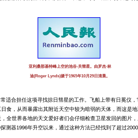
亚利桑那基特峰上空的池谷-关彗星。由罗杰·林
迪(Roger Lynds)摄于1965年10月29日清晨。
器非常适合担任这项寻找掠日彗星的工作。飞船上带有日冕仪，
工日食，从而暴露出其附近天空中较为暗弱的天体，而这是地
天，全世界各地的天文爱好者们会仔细检查卫星发回的图片，
O探测器1996年升空以来，通过这种方法已经找到了超过200
。