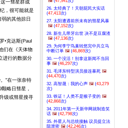
🖼️
(
47,541
次)
计算了这一彗星群成
26. 太经典了！天朝屁民大实话
世纪，很可能就是
(
47,413
次)
暗弱的其他掠日
27. 太阳遭遇前所未有的彗星风暴
🖼️
(
47,152
次)
28. 新生儿带牙出世 决不是豆腐渣
🖼️
(
47,136
次)
•克达斯(Paul 
29. 为何李宁鸟巢转悠完中共立马
，他们在《天体物
中断订单
🖼️
(
46,869
次)
立进行的数据分
30. 一个没活！别拿这新闻不当回
事
🖼️
(
46,297
次)
31. 毛泽东特型演员接连暴死
🖼️
(
44,470
次)
。”在一张奈特
32. 高智晟：我的心声
🖼️
(
43,279
69颗略日彗星，
次)
33. 铁证！人类不是猴子变的
🖼️
术升级或彗星搜寻
(
42,868
次)
34. 2011年第一天新华网就制造笑
话
🖼️
(
42,798
次)
35. 外星人与总统接触 议员提立法
阻泄密
🖼️
(
42,246
次)