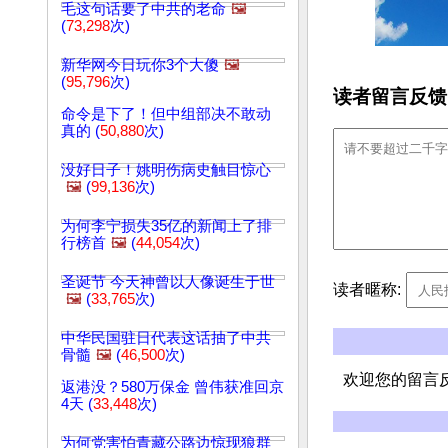
毛这句话要了中共的老命
🖼️
(
73,298
次)
新华网今日玩你3个大傻
🖼️
(
95,796
次)
读者留言反馈
命令是下了！但中组部决不敢动
真的 (
50,880
次)
没好日子！姚明伤病史触目惊心
🖼️
(
99,136
次)
为何李宁损失35亿的新闻上了排
行榜首
🖼️
(
44,054
次)
圣诞节 今天神曾以人像诞生于世
读者暱称:
🖼️
(
33,765
次)
中华民国驻日代表这话抽了中共
骨髓
🖼️
(
46,500
次)
欢迎您的留言
返港没？580万保金 曾伟获准回京
4天 (
33,448
次)
为何党害怕青藏公路边惊现狼群