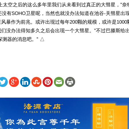
上太空之后的这么多年里我们从未看到过真正的大彗星，”奈
候还没有SOHO卫星呢，当然也就没办法知道在池谷-关彗星出
风暴作为前兆。或许出现过每年200颗的规模，或许是100
我们没办法得知多久之后会出现一个大彗星。”不过巴滕斯给
探测器的消息吧。” △
ww.renminbao.com/rmb/articles/2011/1/17/53953.html