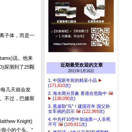
离子体，而是一
tams)说。他来
近期最受欢迎的文章
)探测到了25颗
2011年1月16日
1. 中国新年前的精采小品
▶️
(
171,610
次)
平均每几天就会发
2. 海水两分异象 香港在危险中
🖼️
。不过，巴滕斯
▶️
(
138,090
次)
3. 悬崖勒“马”！建国百年 国父孙
女车祸的启示
🖼️
(
122,969
次)
4. 中共歼10空中加油第一人非死
w Knight)
不可
🖼️
(
109,811
次)
很小的个头。”