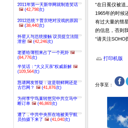
“在日冕仪被送
2011年第一天新华网就制造笑话
🖼️
(
42,798
次)
1965年的时
2012总统？普京绝对没戏的原因
有过大量的彗星
🖼️
(
38,440
次)
的信息，否则
外星人与总统接触 议员提立法阻
“请关注SOHO
泄密
🖼️
(
42,246
次)
文章网址: http://w
老婆给薄熙来占了一个死卦
🖼️
(
84,776
次)
打印机版
半笑话：“大义灭亲”权威新解
🖼️
(
109,564
次)
恳请网友答疑：这是朝鲜网还是
分享至：
古巴网？
🖼️
(
41,876
次)
为何李宁鸟巢转悠完中共立马中
断订单
🖼️
(
46,869
次)
遭了，中共中央所在地被美宇航
员拍摄下来了
🖼️
(
41,040
次)