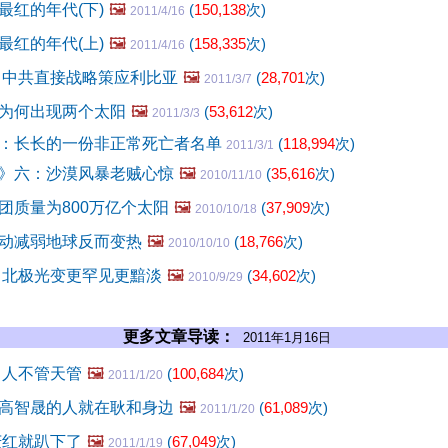
最红的年代(下)
🖼️
(
150,138
次)
2011/4/16
最红的年代(上)
🖼️
(
158,335
次)
2011/4/16
 中共直接战略策应利比亚
🖼️
(
28,701
次)
2011/3/7
为何出现两个太阳
🖼️
(
53,612
次)
2011/3/3
：长长的一份非正常死亡者名单
(
118,994
次)
2011/3/1
》六：沙漠风暴老贼心惊
🖼️
(
35,616
次)
2010/11/10
团质量为800万亿个太阳
🖼️
(
37,909
次)
2010/10/18
动减弱地球反而变热
🖼️
(
18,766
次)
2010/10/10
 北极光变更罕见更黯淡
🖼️
(
34,602
次)
2010/9/29
更多文章导读：
2011年1月16日
 人不管天管
🖼️
(
100,684
次)
2011/1/20
高智晟的人就在耿和身边
🖼️
(
61,089
次)
2011/1/20
庆红就趴下了
🖼️
(
67,049
次)
2011/1/19