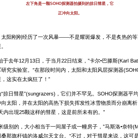
左下角是一颗SOHO探测器拍摄到的掠日彗星，它
正冲向太阳。
】太阳刚刚经历了一次风暴——不是耀斑爆发，不是炙热的等
星。
于去年12月13日，于当月22日结束，”卡尔•巴滕斯(Karl Bat
研究实验室。“在那段时间内，太阳和太阳风层探测器(SOHO
，这实在太疯狂了！”
掠日彗星”(sungrazers)，它们并不罕见。SOHO探测器
冲向太阳，并在太阳的高热下损失挥发性冰雪物质而分崩离析
0天内出现25颗这样的彗星，这是前所未有的。”
米级别的，大小相当于一间屋子或一幢房子，”马斯洛•奈特(Matthe
利桑那旗杆镇的洛威尔天文台。“不过，对于彗星来说，这可是