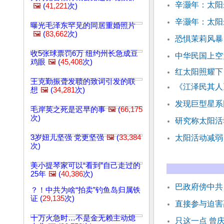
辛灏年：太阳
🖼️
(
41,221
次)
辛灏年：太阳
曝光毛泽东罕见的同居重婚照片
🖼️
(
83,662
次)
恐惧茉莉风暴
收5张球票罚6万 纽约州长急成豆
中华民国上空
鸡眼
🖼️
(
45,408
次)
红太阳照耀下
王克勤振聋发聩的致词引发的联
《江泽民其人
想
🖼️
(
34,281
次)
发现巨型星系
毛岸英之死是迟早的事
🖼️
(
66,175
次)
研究称太阳活
3岁妞儿坚强 党更坚强
🖼️
(
33,384
太阳活动减弱
次)
美小提琴家可以“看到”自己走过的
25年
🖼️
(
40,386
次)
巴政府傍中共
？！中共为啥“拍卖”钓鱼岛归属铁
证 (
29,135
次)
直接参与迫害
十万火急时…不是金无赖主动熄
只这一点 曾