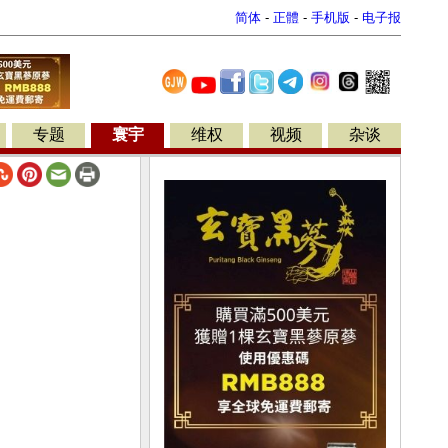
简体
-
正體
-
手机版
-
电子报
专题
寰宇
维权
视频
杂谈