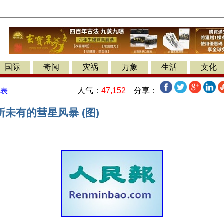
国际
奇闻
灾祸
万象
生活
文化
人气：
47,152
分享：
发表
未有的彗星风暴 (图)