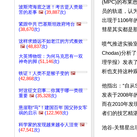
(MPC)的布莱恩
波斯湾海底之迷！考古是人类最
员的轨道，认
苦的差事
🖼️
(
39,887
次)
出现于1106
紧跟中共 巴基斯坦政府垮台
🖼️
彗星其实都是
(
38,670
次)
这样求婚远不如老江的方式奏效
喷气推进实验室(J
🖼️
(
48,837
次)
Chodas)
大英博物馆：为何马克思有一双
神奇的脚 (
51,146
次)
理学报》发表
析也支持这种
铁证！人类不是猴子变的
🖼️
(
42,868
次)
他指出：“自从
对这征文启事…你属于哪一类很
发表于2008
重要
🖼️
(
35,328
次)
而在2010年
悬崖勒“马”！建国百年 国父孙女车
祸的启示
🖼️
(
122,969
次)
者们的技艺精湛
科学家的发现越来越令人沮丧
🖼️
池谷-关彗星
(
47,541
次)