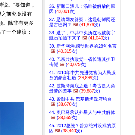
特说。“要知道，
36. 新顺口溜儿：汤唯被解放的原
因 (
42,091
次)
现之前究竟没有
37. 恳请网友答疑：这是朝鲜网还
0颗。除非有更多
是古巴网？
🖼️
(
41,876
次)
出了一个建议：
38. 遭了，中共中央所在地被美宇
航员拍摄下来了
🖼️
(
41,040
次)
39. 新华网:毛感动世界的28句名言
🖼️
(
40,315
次)
40. 巴亲共执政党一省长遭其护卫
击毙
🖼️
(
40,079
次)
41. 2010年中共先进党官为人民服
务的豪言壮语 (
39,899
次)
42. 波斯湾海底之迷！考古是人类
最苦的差事
🖼️
(
39,887
次)
43. 紧跟中共 巴基斯坦政府垮台
🖼️
(
38,670
次)
44. 奥巴马承认外星人与中共解体
🖼️
(
38,569
次)
45. 2012总统？普京绝对没戏的原
因
🖼️
(
38,440
次)