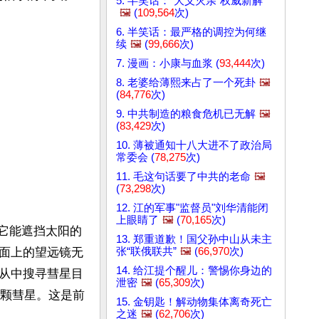
5. 半笑话：“大义灭亲”权威新解
🖼️
(
109,564
次)
6. 半笑话：最严格的调控为何继
续
🖼️
(
99,666
次)
7. 漫画：小康与血浆 (
93,444
次)
8. 老婆给薄熙来占了一个死卦
🖼️
(
84,776
次)
9. 中共制造的粮食危机已无解
🖼️
(
83,429
次)
10. 薄被通知十八大进不了政治局
常委会 (
78,275
次)
11. 毛这句话要了中共的老命
🖼️
(
73,298
次)
12. 江的军事"监督员"刘华清能闭
上眼睛了
🖼️
(
70,165
次)
它能遮挡太阳的
13. 郑重道歉！国父孙中山从未主
张“联俄联共”
🖼️
(
66,970
次)
面上的望远镜无
14. 给江提个醒儿：警惕你身边的
从中搜寻彗星目
泄密
🖼️
(
65,309
次)
0颗彗星。这是前
15. 金钥匙！解动物集体离奇死亡
之迷
🖼️
(
62,706
次)