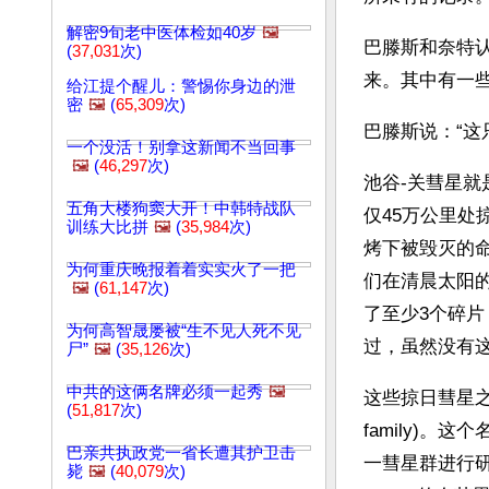
解密9旬老中医体检如40岁
🖼️
巴滕斯和奈特认
(
37,031
次)
来。其中有一
给江提个醒儿：警惕你身边的泄
密
🖼️
(
65,309
次)
巴滕斯说：“这
一个没活！别拿这新闻不当回事
🖼️
(
46,297
次)
池谷-关彗星就
五角大楼狗窦大开！中韩特战队
仅45万公里处
训练大比拼
🖼️
(
35,984
次)
烤下被毁灭的
为何重庆晚报着着实实火了一把
们在清晨太阳
🖼️
(
61,147
次)
了至少3个碎片，
为何高智晟屡被“生不见人死不见
过，虽然没有
尸”
🖼️
(
35,126
次)
中共的这俩名牌必须一起秀
🖼️
这些掠日彗星之
(
51,817
次)
family)。这
巴亲共执政党一省长遭其护卫击
一彗星群进行
毙
🖼️
(
40,079
次)