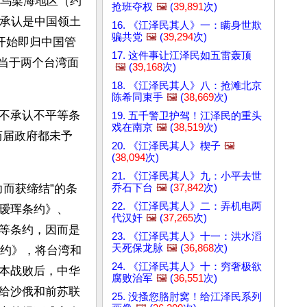
努乌梁海地区（约
抢班夺权
🖼️
(
39,891
次)
都承认是中国领土
16. 《江泽民其人》一：瞒身世欺
骗共党
🖼️
(
39,294
次)
开始即归中国管
17. 这件事让江泽民如五雷轰顶
相当于两个台湾面
🖼️
(
39,168
次)
18. 《江泽民其人》八：抢滩北京
陈希同束手
🖼️
(
38,669
次)
不承认不平等条
19. 五千警卫护驾！江泽民的重头
戏在南京
🖼️
(
38,519
次)
历届政府都未予
20. 《江泽民其人》楔子
🖼️
(
38,094
次)
21. 《江泽民其人》九：小平去世
乔石下台
🖼️
(
37,842
次)
力而获缔结”的条
22. 《江泽民其人》二：弄机电两
瑷珲条约》、
代汉奸
🖼️
(
37,265
次)
等条约，因而是
23. 《江泽民其人》十一：洪水滔
天死保龙脉
🖼️
(
36,868
次)
条约》，将台湾和
24. 《江泽民其人》十：穷奢极欲
本战败后，中华
腐败治军
🖼️
(
36,551
次)
给沙俄和前苏联
25. 没搔您胳肘窝！给江泽民系列