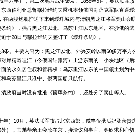
0月（咸丰六年），第二次鸦片战争爆发。1858年5月，英法联
。东西伯利亚总督穆拉维约夫乘机率领俄国哥萨克军队直逼瑷
口，在两艘炮舰护送下来到瑷珲城内与清朝黑龙江将军奕山会
楚条约》，强占黑龙江以北、乌苏里江以东地区。在沙俄的武
迫于28日与穆拉维约夫签订了《瑷珲条约》。
3条。主要内容为：黑龙江以北、外兴安岭以南60多万平方
珲对岸精奇哩江（今俄国结雅河）上游东南的一小块地区（后
方面的永久居住权和管辖权；乌苏里江以东的中国领土划为中
江和乌苏里江只准中、俄两国船只航行。
，清政府当时没有批准《瑷珲条约》，还处分了奕山等人。
咸丰十年）10月，英法联军攻占北京西郊，咸丰帝携后妃及亲贵
郊外），其弟恭亲王奕欣在京，接洽议和事宜。奕欣求和心切