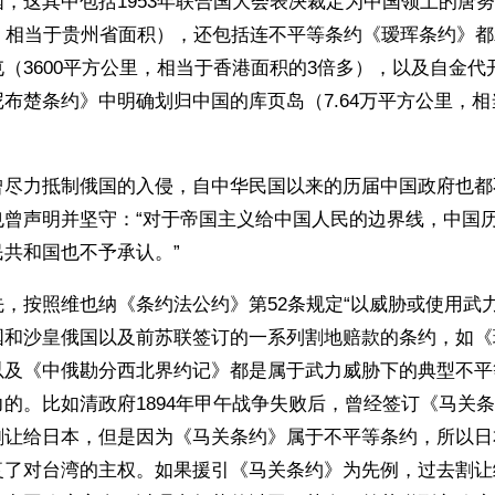
，这其中包括1953年联合国大会表决裁定为中国领土的唐
里，相当于贵州省面积），还包括连不平等条约《瑷珲条约》
（3600平方公里，相当于香港面积的3倍多），以及自金代
布楚条约》中明确划归中国的库页岛（7.64万平方公里，
曾尽力抵制俄国的入侵，自中华民国以来的历届中国政府也都
也曾声明并坚守：“对于帝国主义给中国人民的边界线，中国
共和国也不予承认。”
，按照维也纳《条约法公约》第52条规定“以威胁或使用武
国和沙皇俄国以及前苏联签订的一系列割地赔款的条约，如《
以及《中俄勘分西北界约记》都是属于武力威胁下的典型不平
的。比如清政府1894年甲午战争失败后，曾经签订《马关
割让给日本，但是因为《马关条约》属于不平等条约，所以日
复了对台湾的主权。如果援引《马关条约》为先例，过去割让