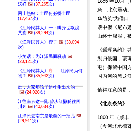
1856 年1
汉奸
🖼️
(
37,265
次)
急，北京震动
网上热帖：土匪何必扮土匪
华防英”为借
(
17,467
次)
毁中俄《尼布
《江泽民其人》一：瞒身世欺骗
共党
🖼️
(
39,294
次)
山终于屈服，被
《江泽民其人》楔子
🖼️
(
38,094
次)
《瑷珲条约》共
小笑话：为江泽民而骚动
🖼️
划归俄国，瑷
(
29,121
次)
屯）保留中国
《江泽民其人》
序
── 江泽民为何
物？
🖼️
(
35,942
次)
国内河的黑龙
瞧，人家那孩子是咋生出来的！
值得注意的是
🖼️
(
24,028
次)
江往南京这一跑 曾庆红撒腿往四
《北京条约》
川奔
🖼️
(
40,634
次)
江泽民去南京是最蠢的一招儿
🖼️
1860 年（
(
29,911
次)
（今河北承德