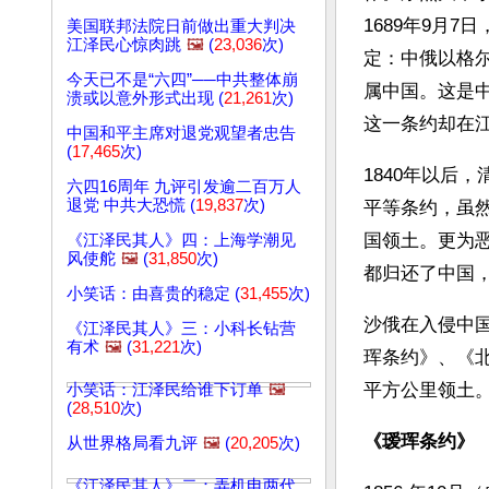
1689年9月
美国联邦法院日前做出重大判决
江泽民心惊肉跳
🖼️
(
23,036
次)
定：中俄以格
今天已不是“六四”──中共整体崩
属中国。这是
溃或以意外形式出现 (
21,261
次)
这一条约却在
中国和平主席对退党观望者忠告
(
17,465
次)
1840年以后
六四16周年 九评引发逾二百万人
退党 中共大恐慌 (
19,837
次)
平等条约，虽
国领土。更为
《江泽民其人》四：上海学潮见
风使舵
🖼️
(
31,850
次)
都归还了中国
小笑话：由喜贵的稳定 (
31,455
次)
沙俄在入侵中
《江泽民其人》三：小科长钻营
有术
🖼️
(
31,221
次)
珲条约》、《北
平方公里领土
小笑话：江泽民给谁下订单
🖼️
(
28,510
次)
《瑷珲条约》
从世界格局看九评
🖼️
(
20,205
次)
《江泽民其人》二：弄机电两代