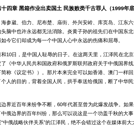
第十四章 黑箱作业出卖国土 民族败类千古罪人（1999年
】海参崴、伯力、尼布楚、庙街、外兴安岭、库页岛、江东六
的头脑中也许永远都无法消除。炎黄子孙的祖先们在中国东北
而如今它们却成为每一个中国人心中永远的伤痛和屈辱。
2月9日和10日，是中国人耻辱的日子。在这两天里，江泽民在北
定了《中华人民共和国政府和俄罗斯联邦政府关于中俄国界线
下简称《议定书》）。那片本来完全可以如香港、澳门一样回
了个人的目的，背着全国人民，拱手奉送给俄国，断了中华民
俄边界近百年来纷争不断，60年代甚至曾为此爆发战争。如
了中俄边界的百年纠纷，那么可以说这是一个功盖千秋的大事
展“中俄战略伙伴关系”的江泽民，绝不会错过这个在媒体前大