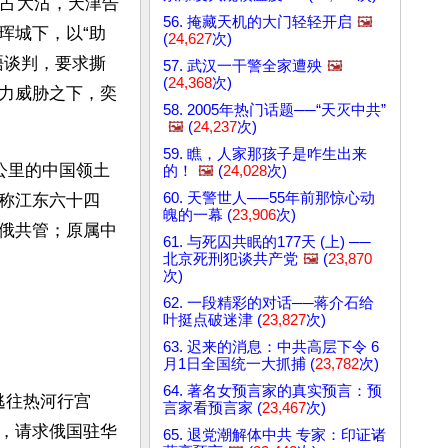
军攻占大沽，天津告
56. 掩藏天机的大门轻轻开启
🖼️
珲城下，以“助
(
24,627
次)
晤谈判，要求撕
57. 武汉一干警全家遭殃
🖼️
(
24,368
次)
力威胁之下，奕
58. 2005年热门话题──“天灭中共”
🖼️
(
24,237
次)
59. 瞧，人家那孩子是咋生出来
公里的中国领土
的！
🖼️
(
24,028
次)
60. 天警世人──55年前那惊心动
称江东六十四
魄的一幕 (
23,906
次)
俄共管；原属中
61. 与死囚共眠的177天 (上) ──
北京死刑犯谈共产党
🖼️
(
23,870
次)
62. 一段精彩的对话──蒋介石给
叶挺点破迷津 (
23,827
次)
63. 迟来的消息：中共高层下令 6
月1日全国统一大抓捕 (
23,782
次)
64. 著名女预言家的真实预言：预
逃往热河行宫
言家看预言家 (
23,467
次)
，请求俄国驻华
65. 退党潮解体中共 专家：印证诸