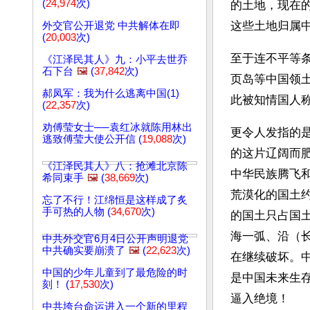
(
24,974
次)
的土地，现在
这些土地归属
外交官公开退党 中共解体在即
(
20,003
次)
至于连不平等
《江泽民其人》九：小平去世乔
石下台
🖼️
(
37,842
次)
页岛等中国领
郝凤军：我为什么逃离中国(1)
此被知情国人称
(
22,357
次)
劝傅莹女士──袁红冰就陈用林出
更令人发指的
逃致傅莹大使公开信 (
19,088
次)
的这片辽阔而
《江泽民其人》八：抢滩北京陈
中华民族腾飞和
希同束手
🖼️
(
38,669
次)
荒漠化的国土约
忘了不行！江绵恒是这样成了炙
手可热的人物 (
34,670
次)
的国土只占国土
海一弧、沿（
中共外交官6月4日公开声明退党
中共确实要崩溃了
🖼️
(
22,623
次)
在继续破坏。
中国的少年儿童到了最危险的时
是中国未来生
刻！ (
17,530
次)
逼入绝境！
中共垮台命运进入一个新的里程