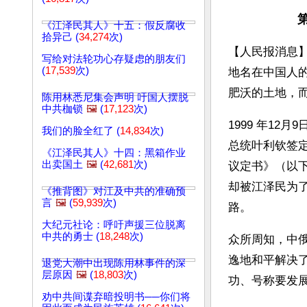
《江泽民其人》十五：假反腐收
拾异己 (
34,274
次)
【人民报消息
写给对法轮功心存疑虑的朋友们
(
17,539
次)
地名在中国人
肥沃的土地，
陈用林悉尼集会声明 吁国人摆脱
中共枷锁
🖼️
(
17,123
次)
1999 年1
我们的脸全红了 (
14,834
次)
总统叶利钦签
《江泽民其人》十四：黑箱作业
出卖国土
🖼️
(
42,681
次)
议定书》（以
却被江泽民为
《推背图》对江及中共的准确预
言
🖼️
(
59,939
次)
路。
大纪元社论：呼吁声援三位脱离
中共的勇士 (
18,248
次)
众所周知，中
逸地和平解决
退党大潮中出现陈用林事件的深
层原因
🖼️
(
18,803
次)
功、号称要发
劝中共间谍弃暗投明书──你们将