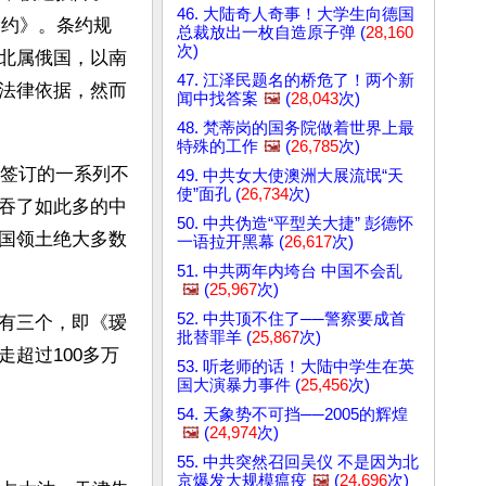
46. 大陆奇人奇事！大学生向德国
条约》。条约规
总裁放出一枚自造原子弹 (
28,160
次)
北属俄国，以南
47. 江泽民题名的桥危了！两个新
法律依据，然而
闻中找答案
🖼️
(
28,043
次)
48. 梵蒂岗的国务院做着世界上最
特殊的工作
🖼️
(
26,785
次)
后签订的一系列不
49. 中共女大使澳洲大展流氓“天
使”面孔 (
26,734
次)
吞了如此多的中
50. 中共伪造“平型关大捷” 彭德怀
国领土绝大多数
一语拉开黑幕 (
26,617
次)
51. 中共两年内垮台 中国不会乱
🖼️
(
25,967
次)
52. 中共顶不住了──警察要成首
有三个，即《瑷
批替罪羊 (
25,867
次)
超过100多万
53. 听老师的话！大陆中学生在英
国大演暴力事件 (
25,456
次)
54. 天象势不可挡──2005的辉煌
🖼️
(
24,974
次)
55. 中共突然召回吴仪 不是因为北
京爆发大规模瘟疫
🖼️
(
24,696
次)