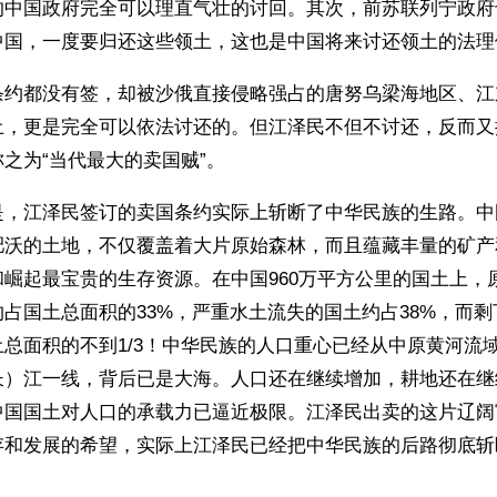
的中国政府完全可以理直气壮的讨回。其次，前苏联列宁政府
中国，一度要归还这些领土，这也是中国将来讨还领土的法理
条约都没有签，却被沙俄直接侵略强占的唐努乌梁海地区、江
土，更是完全可以依法讨还的。但江泽民不但不讨还，反而又
之为“当代最大的卖国贼”。
是，江泽民签订的卖国条约实际上斩断了中华民族的生路。中
肥沃的土地，不仅覆盖着大片原始森林，而且蕴藏丰量的矿产
崛起最宝贵的生存资源。在中国960万平方公里的国土上，
占国土总面积的33%，严重水土流失的国土约占38%，而
总面积的不到1/3！中华民族的人口重心已经从中原黄河流
长）江一线，背后已是大海。人口还在继续增加，耕地还在继
中国国土对人口的承载力已逼近极限。江泽民出卖的这片辽阔
存和发展的希望，实际上江泽民已经把中华民族的后路彻底斩