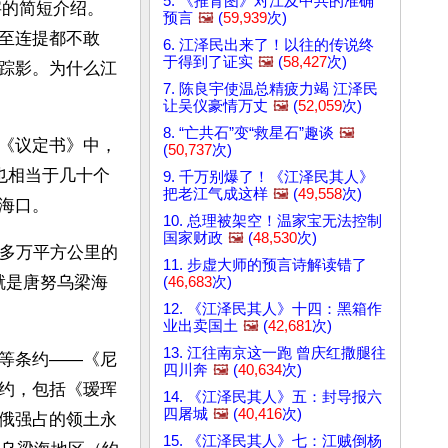
5. 《推背图》对江及中共的准确
字的简短介绍。
预言
🖼️
(
59,939
次)
至连提都不敢
6. 江泽民出来了！以往的传说终
于得到了证实
🖼️
(
58,427
次)
踪影。为什么江
7. 陈良宇使温总精疲力竭 江泽民
让吴仪豪情万丈
🖼️
(
52,059
次)
8. “亡共石”变“救星石”趣谈
🖼️
《议定书》中，
(
50,737
次)
也相当于几十个
9. 千万别爆了！《江泽民其人》
把老江气成这样
🖼️
(
49,558
次)
海口。
10. 总理被架空！温家宝无法控制
国家财政
🖼️
(
48,530
次)
0多万平方公里的
11. 步虚大师的预言诗解读错了
就是唐努乌梁海
(
46,683
次)
12. 《江泽民其人》十四：黑箱作
业出卖国土
🖼️
(
42,681
次)
13. 江往南京这一跑 曾庆红撒腿往
等条约——《尼
四川奔
🖼️
(
40,634
次)
约，包括《瑷珲
14. 《江泽民其人》五：封导报六
四屠城
🖼️
(
40,416
次)
俄强占的领土永
15. 《江泽民其人》七：江贼倒杨