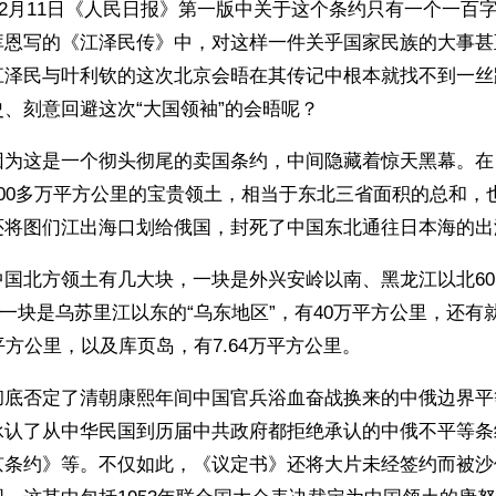
年12月11日《人民日报》第一版中关于这个条约只有一个一百
库恩写的《江泽民传》中，对这样一件关乎国家民族的大事甚
江泽民与叶利钦的这次北京会晤在其传记中根本就找不到一丝
、刻意回避这次“大国领袖”的会晤呢？
因为这是一个彻头彻尾的卖国条约，中间隐藏着惊天黑幕。在
00多万平方公里的宝贵领土，相当于东北三省面积的总和，
还将图们江出海口划给俄国，封死了中国东北通往日本海的出
中国北方领土有几大块，一块是外兴安岭以南、黑龙江以北6
另一块是乌苏里江以东的“乌东地区”，有40万平方公里，还有
平方公里，以及库页岛，有7.64万平方公里。
彻底否定了清朝康熙年间中国官兵浴血奋战换来的中俄边界平
承认了从中华民国到历届中共政府都拒绝承认的中俄不平等条
京条约》等。不仅如此，《议定书》还将大片未经签约而被沙