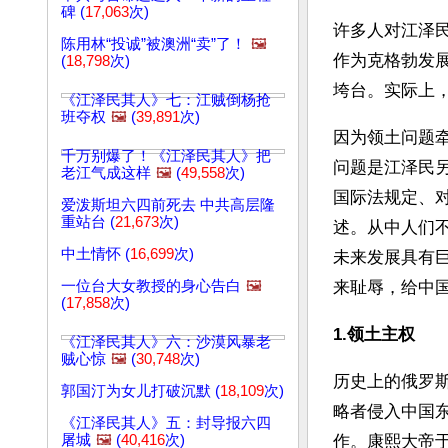
碑 (
17,063
次)
许多人对江泽
陈用林“投诚”被澳洲“卖”了！
🖼️
作为克格勃发
(
18,798
次)
垮台。实际上
《江泽民其人》七：江贼倒杨抢
班夺权
🖼️
(
39,891
次)
因为领土问题
千万别爆了！《江泽民其人》把
问题是江泽民
老江气成这样
🖼️
(
49,558
次)
国际法规定、
爱泼斯坦六四前死去 中共高层隆
重站台 (
21,673
次)
述。从中人们
中土情怀 (
16,699
次)
未来发展具有
一位台大女教授的身心告白
🖼️
来耻辱，给中
(
17,858
次)
1.领土主权
《江泽民其人》六：沙漠风暴老
贼心惊
🖼️
(
30,748
次)
历史上的俄罗
郭国汀为女儿打破沉默 (
18,109
次)
略者侵入中国
《江泽民其人》五：封导报六四
屠城
🖼️
(
40,416
次)
作。康熙大帝于