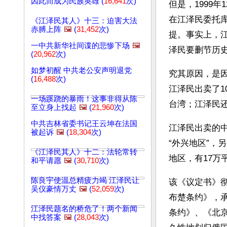
因此而成为民族英雄 (
16,641
次)
但是，1999
在江泽民委托
《江泽民其人》十三：迫害大法
赤膊上阵
🖼️
(
31,452
次)
提。事实上，
一中共新华社间谍的悲惨下场
🖼️
泽民要删节历史
(
20,962
次)
如梦初醒 中共老公安声明退党
究其原因，是
(
16,488
次)
江泽民出卖了1
一场蹊跷的暴雨！这事非得从陈
台湾；江泽民
至立身上找起
🖼️
(
21,960
次)
中共吉林省委书记王云坤在法国
江泽民出卖的
被起诉
🖼️
(
18,304
次)
“外兴地区”，
《江泽民其人》十二：法轮常转
地区，有17万
和平请愿
🖼️
(
30,710
次)
陈良宇使温总精疲力竭 江泽民让
该《议定书》
吴仪豪情万丈
🖼️
(
52,059
次)
布楚条约》，
江泽民题名的桥危了！两个新闻
条约》、《北
中找答案
🖼️
(
28,043
次)