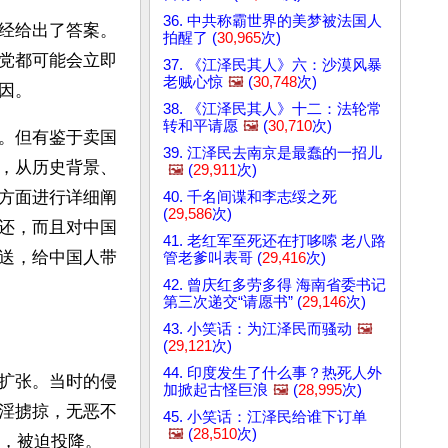
36. 中共称霸世界的美梦被法国人
经给出了答案。
拍醒了 (
30,965
次)
党都可能会立即
37. 《江泽民其人》六：沙漠风暴
老贼心惊
🖼️
(
30,748
次)
因。
38. 《江泽民其人》十二：法轮常
转和平请愿
🖼️
(
30,710
次)
。但有鉴于卖国
39. 江泽民去南京是最蠢的一招儿
，从历史背景、
🖼️
(
29,911
次)
方面进行详细阐
40. 千名间谍和李志绥之死
(
29,586
次)
还，而且对中国
41. 老红军至死还在打哆嗦 老八路
送，给中国人带
管老爹叫表哥 (
29,416
次)
42. 曾庆红多劳多得 海南省委书记
第三次递交“请愿书” (
29,146
次)
43. 小笑话：为江泽民而骚动
🖼️
(
29,121
次)
44. 印度发生了什么事？热死人外
扩张。当时的侵
加掀起古怪巨浪
🖼️
(
28,995
次)
淫掳掠，无恶不
45. 小笑话：江泽民给谁下订单
🖼️
(
28,510
次)
重，被迫投降。