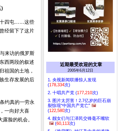
底）
十四屯……这些
曾经留下了这片
京与来访的俄罗斯
东西两段的叙述
近期最受欢迎的文章
2005年6月12日
归祖国的土地，
族生存发展的后
1. 央视新闻联播惊人发现
(
178,334
次)
2. 十唱共产党 (
177,210
次)
3. 图片太厉害！2.7亿岁的巨石崩
果条约真的一劳永
裂惊现“中国共产党亡”
🖼️
(
122,580
次)
，一向好大喜
4. 靓女们与江泽民交锋毫不嘴软
大露脸的机会。
🖼️
(
60,113
次)