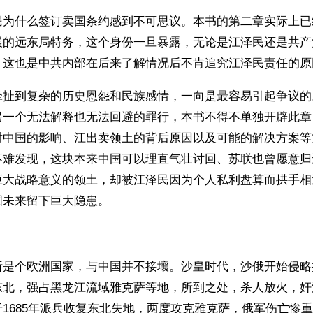
民为什么签订卖国条约感到不可思议。本书的第二章实际上已
展的远东局特务，这个身份一旦暴露，无论是江泽民还是共产
，这也是中共内部在后来了解情况后不肯追究江泽民责任的原
牵扯到复杂的历史恩怨和民族感情，一向是最容易引起争议的
另一个无法解释也无法回避的罪行，本书不得不单独开辟此章
对中国的影响、江出卖领土的背后原因以及可能的解决方案等
不难发现，这块本来中国可以理直气壮讨回、苏联也曾愿意归
巨大战略意义的领土，却被江泽民因为个人私利盘算而拱手相
国未来留下巨大隐患。
斯是个欧洲国家，与中国并不接壤。沙皇时代，沙俄开始侵略
东北，强占黑龙江流域雅克萨等地，所到之处，杀人放火，奸
1685年派兵收复东北失地，两度攻克雅克萨，俄军伤亡惨