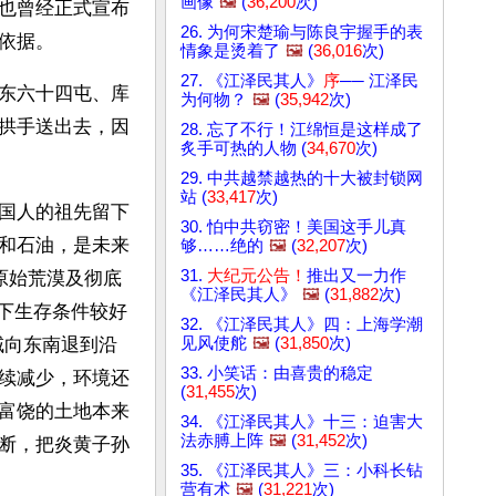
画像
🖼️
(
36,200
次)
也曾经正式宣布
26. 为何宋楚瑜与陈良宇握手的表
依据。
情象是烫着了
🖼️
(
36,016
次)
27. 《江泽民其人》
序
── 江泽民
东六十四屯、库
为何物？
🖼️
(
35,942
次)
拱手送出去，因
28. 忘了不行！江绵恒是这样成了
炙手可热的人物 (
34,670
次)
29. 中共越禁越热的十大被封锁网
站 (
33,417
次)
国人的祖先留下
30. 怕中共窃密！美国这手儿真
和石油，是未来
够……绝的
🖼️
(
32,207
次)
31.
大纪元公告！
推出又一力作
原始荒漠及彻底
《江泽民其人》
🖼️
(
31,882
次)
剩下生存条件较好
32. 《江泽民其人》四：上海学潮
见风使舵
🖼️
(
31,850
次)
域向东南退到沿
33. 小笑话：由喜贵的稳定
续减少，环境还
(
31,455
次)
富饶的土地本来
34. 《江泽民其人》十三：迫害大
法赤膊上阵
🖼️
(
31,452
次)
断，把炎黄子孙
35. 《江泽民其人》三：小科长钻
营有术
🖼️
(
31,221
次)