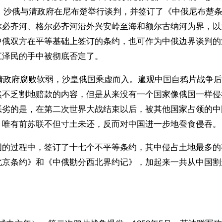
7日，沙俄与清政府在尼布楚举行谈判，并签订了《中俄尼布楚
尔必齐河、格尔必齐河沿外兴安岭至海和额尔古纳河为界，以
中俄双方在平等基础上签订的条约，也可作为中俄边界谈判的
江泽民的手中被彻底否定了。
，清政府腐败软弱，沙皇俄国乘虚而入。遍观中国自鸦片战争
然不乏割地赔款的内容，但是从来没有一个国家像俄国一样侵
恶劣的是，在第二次世界大战结束以后，被其他国家占领的中
，唯有前苏联不但寸土未还，反而对中国进一步地蚕食侵吞。
国的过程中，签订了十七个不平等条约，其中侵占土地最多的
京条约》和《中俄勘分西北界约记》，加起来一共从中国割走
。