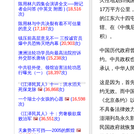
久性地划归俄国
陈用林六四集会演讲全文──附记
者会问答 (中英文 附图 ) (
18,516
17万平方公
次)
的江东六十四屯
陈用林与中共决裂有着不可估量
辖、在《中俄尼
的意义 (
17,187
次)
积）。
镇压前高层意见不一 三投诚官员
爆中共恐怖灭绝内幕 (
20,903
次)
中国历代政府
澳洲法轮功学员向最高法院控诉
外交部长唐纳 (
15,238
次)
约。中共政权
中共驻外使、领馆迫害法轮功恶
承认，中华人民
行曝光（一） (
18,397
次)
这是因为，首先
《江泽民其人》十一：洪水滔天
死保龙脉
🖼️
(
36,868
次)
约无效。而中
一个瑞士小女孩的心愿
🖼️
(
16,598
《北京条约》
次)
不具备法律效力
《江泽民其人》十：穷奢极欲腐
澎湖列岛永久
败治军
🖼️
(
36,551
次)
民国政府就恢
天象势不可挡──2005的辉煌
🖼️