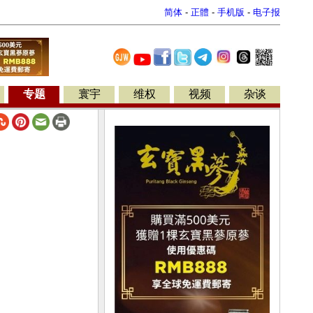
简体
-
正體
-
手机版
-
电子报
专题
寰宇
维权
视频
杂谈