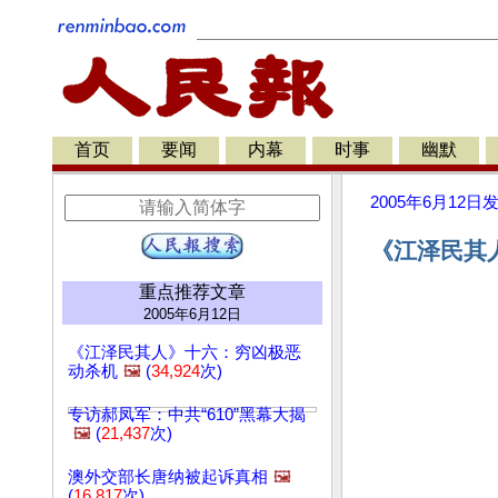
首页
要闻
内幕
时事
幽默
2005年6月12日
《江泽民其人
重点推荐文章
2005年6月12日
《江泽民其人》十六：穷凶极恶
动杀机
🖼️
(
34,924
次)
专访郝凤军：中共“610”黑幕大揭
🖼️
(
21,437
次)
澳外交部长唐纳被起诉真相
🖼️
(
16,817
次)