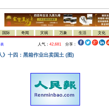
国际
奇闻
灾祸
万象
生活
文化
人气：
42,681
分享：
发表
》十四：黑箱作业出卖国土 (图)