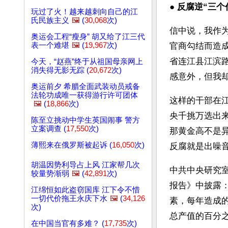
● 
反腐逆“三个
玩过了火！越来越刺向自己的江
氏民族主义
🖼️
(
30,068
次)
信中说，我作
奥运会工程“瘦身” 胡又给了江三代
表一个难堪
🖼️
(
19,967
次)
官商勾结而造成
省连江县江滨
今天，“赵燕”终于从祖国母亲网上
消失得无影无踪 (
20,672
次)
感意外，但我
奥运前夕 希腊全面武装动员戒备
法轮功成唯一获得游行许可团体
这样的干部在
🖼️
(
18,866
次)
央千挑万选出
陈至立挑动中学生英国闹事 警方
立案调查 (
17,550
次)
那黄金高不是
薄熙来在俄罗斯被起诉 (
16,050
次)
反腐就是出噪音
胡温因势利导占上风 江家帮几次
中共中央研究
较量势渐弱
🖼️
(
42,891
次)
报告》中披露
江绵恒如此盗窃国库 江下令不惜
一切代价拖王永庆下水
🖼️
(
34,126
素，每年造成
次)
总产值的百分
在中国当官有多难？ (
17,735
次)