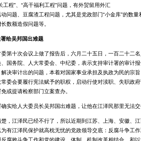
长工程”、“高干福利工程”问题，有外贸留用外汇
活动问题、豆腐渣工程问题，尤其是党政部门“小金库”的数量
增长数额造假问题等。
联署给吴邦国出难题
常委第十次会议上做了报告后，六月二十五日，一百二十二名
央、国务院、人大常委会、中纪委，表示支持审计署的审计报
、解决审计出的问题，本着对国家事业承担及执政为民的宗旨
大常委会要履行宪法赋予的职权，启动行使对渎职、失职政府
罢免或提请检察部门立案查办。
署确实给人大委员长吴邦国出难题，让他在江泽民那里无法交
清楚，江泽民已经不行了，所以近期到江苏、上海、安徽、江
以为有江泽民保护就高枕无忧的党政领导交底：反腐斗争工作
强反腐败斗争工作和党的建设，体制、机制改革相结合，和以