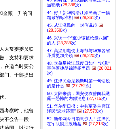
当靶纸 (
28,386
次)
44. 好！新华网给江泽民画了一幅
和金额上升的问
精致的标准相
🖼️
(
28,361
次)
45. 从江泽民的一封信说起
🖼️
(
28,358
次)
46. 采访一个“至少该被枪毙八回”
的人 (
28,288
次)
人大常委委员联
47. 高温用电使上海帮与华东各省
矛盾更加尖锐
🖼️
(
28,220
次)
告，支持和要求
48. 李肇星挨江骂度日如年 “赵燕”
，在适当时要公
事件硬拽胡锦涛杨尚昆
🖼️
(
28,021
次)
部门、干部提出
49. 江泽民会见赖斯时第一句话说
的是什么
🖼️
(
27,752
次)
50. 大陆来信：国安便衣曾向我透
代。
露一恐怖的内部消息 (
27,715
次)
51. 华尔街日报：中共军委主席江
西考察时，他曾
泽民“返老还童”
🖼️
(
27,579
次)
52. 新华网今日消息惊人！江泽民
决不会告一段
在军队彻底没地盘
🖼️
(
27,213
次)
法治国、以法行