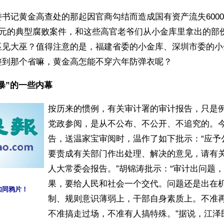
书记黄金高查处的那起因官商勾结而造成国有资产流失600
万元的典型腐败案件，和这些高官老爷们从小金库里拿出的部
巫见大巫？值得注意的是，福建省委的小金库、深圳市委的小
整到那个省嘛，黄金高怎能不穿六年防弹衣呢？
暴”的一些内幕
按历来的惯例，有关审计署的审计报告，只是
党政参阅，是从不公布、不公开、不追究的。
告，送温家宝审阅时，温作了如下批示：“应予
要责成有关部门作出处理、解决的意见，请有
人大常委会报告。”胡锦涛批示：“审计出问题
果，要给人民和社会一个交代。问题还是出在
如同鸦片！
制、规则意识薄弱上，干部自身素质上。不准
不准搞走过场，不准有人搞特殊。”据说，江泽民