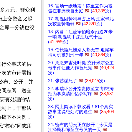
16. 官场十级地震！陈至立作为被
0多万元、群众利
告在非洲亲自出庭
🖼️
(
43,335
次)
份上交资金比起
17. 胡温因势利导占上风 江家帮几
次较量势渐弱
🖼️
(
42,891
次)
金库一分钱也没
18. 内幕！江流窜怕暗杀沿途20米
一哨 胡温联手踩江底气十足
(
41,959
次)
19. 任长霞死翘别人都无恙 追尾车
祸司机被判刑一年
🖼️
(
40,864
次)
20. 周恩来害死叶挺 克什米尔公主
例行公事式的供
号事件让他人作替死鬼
🖼️
(
40,424
今次的审计署报
次)
21. 张艺谋死了
🖼️
(
39,045
次)
公布、公开，并
22. 李瑞环公开指责陈至立 胡锦涛
关同志阅，送交
拒为李岚清回忆录写序
🖼️
(
38,981
次)
，要有处理的结
23. 网上阅读下载收看！81个真实
机制上，干部法
故事述说绝处时的逢生
🖼️
(
35,404
次)
再搞下不为例，
24. 密布的阴云正在散开！今天是
“核心”同志用
江泽民和陈至立号哭的一天
🖼️