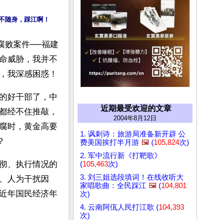
不随身，踩江啊！
腐败案件──福建
命威胁，我并不
，我深感困惑！
的好干部了，中
近期最受欢迎的文章
都经不住推敲，
2004年8月12日
腐时，黄金高要
1. 讽刺诗：旅游局准备新开辟 公
？
费美国挨打半月游
🖼️
(
105,824
次)
2. 军中流行新《打靶歌》
彻、执行情况的
(
105,463
次)
3. 刘三姐选段填词！在线收听大
、人为干扰因
家唱歌曲：全民踩江
🖼️
(
104,801
近年国民经济年
次)
4. 云南阿佤人民打江歌 (
104,393
次)