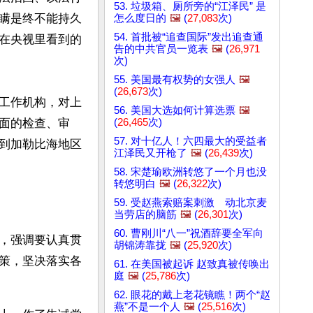
53. 垃圾箱、厕所旁的“江泽民” 是
瞒是终不能持久
怎么度日的
🖼️
(
27,083
次)
54. 首批被“追查国际”发出追查通
在央视里看到的
告的中共官员一览表
🖼️
(
26,971
次)
55. 美国最有权势的女强人
🖼️
(
26,673
次)
工作机构，对上
56. 美国大选如何计算选票
🖼️
(
26,465
次)
面的检查、审
57. 对十亿人！六四最大的受益者
到加勒比海地区
江泽民又开枪了
🖼️
(
26,439
次)
58. 宋楚瑜欧洲转悠了一个月也没
转悠明白
🖼️
(
26,322
次)
59. 受赵燕索赔案刺激 动北京麦
当劳店的脑筋
🖼️
(
26,301
次)
60. 曹刚川“八一”祝酒辞要全军向
，强调要认真贯
胡锦涛靠拢
🖼️
(
25,920
次)
策，坚决落实各
61. 在美国被起诉 赵致真被传唤出
庭
🖼️
(
25,786
次)
62. 眼花的戴上老花镜瞧！两个“赵
燕”不是一个人
🖼️
(
25,516
次)