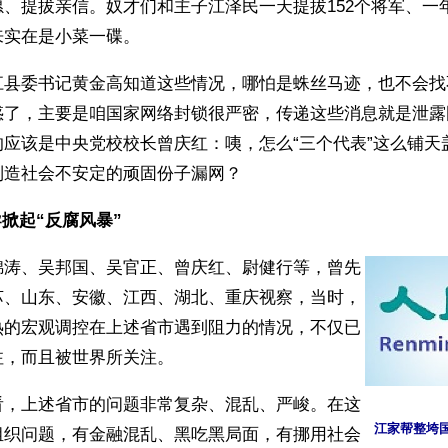
、提拔亲信。奴才们和主子江泽民一天提拔152个将军、一年
来实在是小菜一碟。
江县委书记黄金高知道这些情况，哪怕是蛛丝马迹，也不会找
惑了，主要是咱国家网络封锁很严密，传递这些消息就是泄露
的应该是中央党校校长曾庆红：咦，怎么“三个代表”这么铺天
制造社会不安定的顽固份子漏网？
掀起“反腐风暴”
锦涛、吴邦国、吴官正、曾庆红、尉健行等，曾先
苏、山东、安徽、江西、湖北、重庆视察，当时，
热的宏观调控在上述省市遇到阻力的情况，不仅已
注，而且被世界所关注。
看，上述省市的问题非常复杂、混乱、严峻。在这
江家帮整垮
组织问题，有金融混乱、黑吃黑局面，有挪用社会