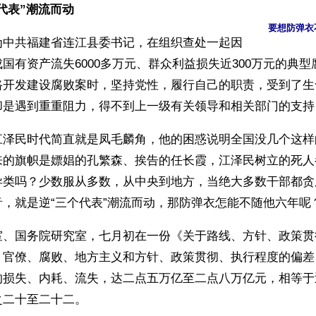
代表”潮流而动
要想防弹衣
为中共福建省连江县委书记，在组织查处一起因
国有资产流失6000多万元、群众利益损失近300万元的典型
路开发建设腐败案时，坚持党性，履行自己的职责，受到了生
却是遇到重重阻力，得不到上一级有关领导和相关部门的支持
江泽民时代简直就是凤毛麟角，他的困惑说明全国没几个这样
来的旗帜是嫖娼的孔繁森、挨告的任长霞，江泽民树立的死人
异类吗？少数服从多数，从中央到地方，当绝大多数干部都贪
，就是逆“三个代表”潮流而动，那防弹衣怎能不随他六年呢
室、国务院研究室，七月初在一份《关于路线、方针、政策贯
：官僚、腐败、地方主义和方针、政策贯彻、执行程度的偏差
的损失、内耗、流失，达二点五万亿至二点八万亿元，相等于
之二十至二十二。