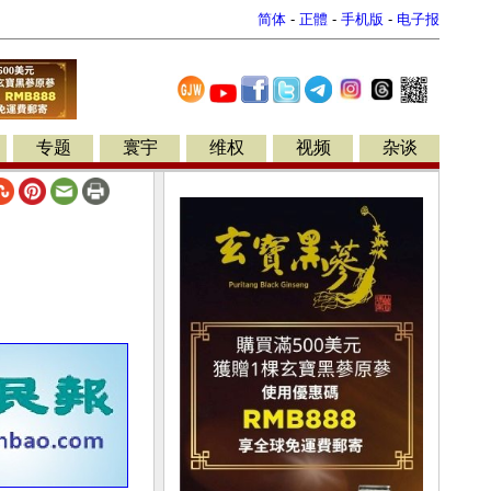
简体
-
正體
-
手机版
-
电子报
专题
寰宇
维权
视频
杂谈