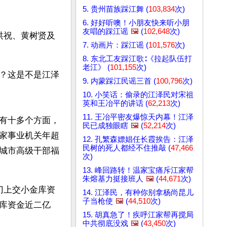
5. 贵州苗族踩江舞 (
103,834
次)
6. 好好听噢！小朋友快来听小朋
友唱的踩江谣
🖼️
(
102,648
次)
洪祝、黄树贤及
7. 动画片：踩江谣 (
101,576
次)
8. 东北工友踩江歌∶《拉起队伍打
老江》 (
101,155
次)
？这是不是江泽
9. 内蒙踩江民谣三首 (
100,796
次)
10. 小笑话：偷录的江泽民对宋祖
英和王冶平的讲话 (
62,213
次)
11. 王冶平密友爆惊天内幕！江泽
有十多个方面，
民已成独眼瞎
🖼️
(
52,214
次)
家事业机关年超
12. 孔繁森嫖娼任长霞挨告：江泽
民树的死人都经不住推敲 (
47,466
城市高级干部福
次)
13. 峰回路转！温家宝痛斥江家帮
朱熔基力挺接班人
🖼️
(
44,671
次)
门上交小金库资
14. 江泽民，有种你别拿杨尚昆儿
子当枪使
🖼️
(
44,510
次)
库资金近二亿
15. 胡真急了！疾呼江家帮再搅局
中共彻底没戏
🖼️
(
43,450
次)