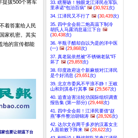
提拔500个将军
33. 瞎掰哧！独眼龙江泽民在军队
里承诺“包治百病”
🖼️
(
30,921
次)
34. 江泽民又不行了
🖼️
(
30,439
次)
35. 四中全会前二炮高温下制冷
不着答案给人民
胡氏人马露消息逼江下台
🖼️
国家机密。其实
(
30,438
次)
36. 半瓶子醋却自以为是的洋中医
盖地的宣传都能
(一)
🖼️
(
29,868
次)
37. 真老鼠依然被“不锈钢老鼠”吓
坏了
🖼️
(
29,859
次)
38. 印度政府这个新麻烦对江泽民
是个好消息 (
29,651
次)
39. 北京市委风不平浪不静！王岐
山和刘淇各行其事
🖼️
(
29,567
次)
40. 追查迫害法轮功国际组织调查
报告集 (第一部分) (
29,448
次)
41. 四中全会前！江泽民要借“赵
燕”事件整治胡锦涛
🖼️
(
28,926
次)
42. 达尔文在两千多岁的汉墓女主
人面前败下阵来
🖼️
(
28,622
次)
国家也要让胡温下台
43. 刚听说！野战部队等拿江泽民