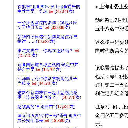
● 
上海市委上
首批被“追查国际”发出追查通告的
中共官员一览表
🖼️
(
26,971
次)
动向杂志7月
一个没透露过的密闻！掀起江氏
父子往日丑事
🖼️
(
33,030
次)
五十八名中纪
新华网今日这个新闻要是往深里
探讨…… (
19,822
次)
这么多中纪委
民时代所具有
李洪宽先生，你现在还好吗？
🖼️
(
19,775
次)
追查国际建全球监视网 锁定中共
该联署信提出
特定官员
🖼️
(
18,764
次)
包括：每年税
江泽民，有种你别拿杨尚昆儿子
当枪使
🖼️
(
44,510
次)
过开销二千五
这两个新闻放在一起让您感受感
利住宅几近全
受（没有图片也够了） (
20,778
次)
赵致真的“言论自由” (
17,322
次)
截至7月初，
金四亿五千多
国际组织发出“特三号”通告 追查中
共公安部部长
🖼️
(
18,890
次)
元。