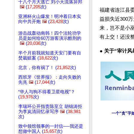
十八个月大逃亡 刘小天流落异邦
🖼️
(
17,205
次)
福建省连江县委
亚洲杯火山爆发！明冲着日本实
益损失近300
向中共开炮
🖼️
(
23,428
次)
来，岂不是小
游击战轰动南韩！四个法轮功学
有上交！还没
员是如何给60万游客演示酷刑的
🖼️
(
20,036
次)
● 
关于“审计风
半个月前我就知道天安门要有自
焚栽赃案 (
18,622
次)
北京，你有祸了！ (
21,852
次)
西班牙《世界报》：走向失败的
先兆
🖼️
(
17,044
次)
“华人与狗不得看卫星电视”？
(
19,976
次)
李瑞环公开指责陈至立 胡锦涛拒
为李岚清回忆录写序
🖼️
(
38,981
一个“贪”字
次)
致中领馆领事的一封信──我还是
想做中国人 (
15,657
次)