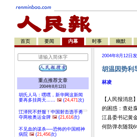
首页
要闻
内幕
时事
幽默
2004年8月12日
胡温因势利
重点推荐文章
林凌
2004年8月12日
胡氏人马：嘿嘿，新华网这新闻
【人民报消息】
要再多挂两天……
🖼️
(
24,471
次)
的困惑：查处
江泽民不舒服！中国射击选手勇
夺两枚奥运金牌
🖼️
(
21,616
次)
江县委书记黄
何防弹衣随我6
不见血的谋杀──恐怖的中国精神
病院
🖼️
(
21,456
次)