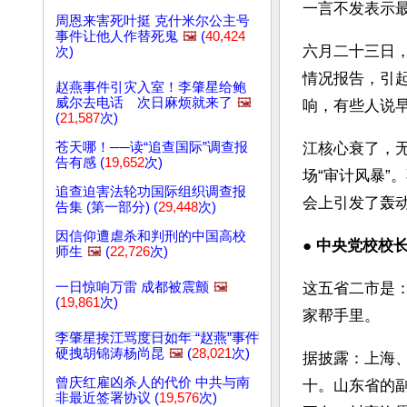
一言不发表示
周恩来害死叶挺 克什米尔公主号
事件让他人作替死鬼
🖼️
(
40,424
六月二十三日
次)
情况报告，引
赵燕事件引灾入室！李肇星给鲍
威尔去电话 次日麻烦就来了
🖼️
响，有些人说
(
21,587
次)
苍天哪！──读“追查国际”调查报
江核心衰了，
告有感 (
19,652
次)
场“审计风暴
追查迫害法轮功国际组织调查报
会上引发了轰动
告集 (第一部分) (
29,448
次)
因信仰遭虐杀和判刑的中国高校
● 
中央党校校
师生
🖼️
(
22,726
次)
一日惊响万雷 成都被震颤
🖼️
这五省二市是
(
19,861
次)
家帮手里。
李肇星挨江骂度日如年 “赵燕”事件
硬拽胡锦涛杨尚昆
🖼️
(
28,021
次)
据披露：上海
曾庆红雇凶杀人的代价 中共与南
十。山东省的
非最近签署协议 (
19,576
次)