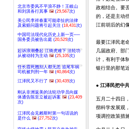
北京市委风不平浪不静！王岐山
政相结合。要
和刘淇各行其事
🖼️
(
29,567
次)
的，还是主动
美公民李祥春案可能牵扯的法律
江前胡后的幻
及索赔问题将引起关注 (
18,431
次)
中国司法现代化历史上新一页──
国务委员被告出庭 (
20,529
次)
最要江泽民老
几届政府、部
起诉浪潮叠起 江骑虎难下 法轮功
从被动转为主动
🖼️
(
25,105
次)
计，有利于体
任长霞死翘别人都无恙 追尾车祸
银行里的那笔
司机被判刑一年
🖼️
(
40,864
次)
江泽民又不行了
🖼️
(
30,439
次)
● 
江泽民把中
刚从非洲返美的法轮功学员向媒
体通告陈至立被起诉案
🖼️
(
23,409
五月二十四日
次)
彻科学发展观
江泽民会见赖斯时第一句话说的
项调控政策措
是什么
🖼️
(
27,752
次)