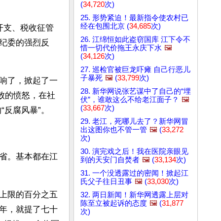
(
34,720
次)
25. 形势紧迫！最新指令使农村已
经在包围北京 (
34,685
次)
开支、税收征管
26. 江绵恒如此盗窃国库 江下令不
纪委的强烈反
惜一切代价拖王永庆下水
🖼️
(
34,126
次)
27. 巡检官被巨龙吓瘫 自己行恶儿
子暴死
🖼️
(
33,799
次)
响了，掀起了一
28. 新华网说张艺谋中了自己的“埋
败的愤怒，在社
伏”，谁敢这么不给老江面子？
🖼️
(
33,667
次)
“反腐风暴”。
29. 老江，死哪儿去了？新华网冒
出这图你也不管一管
🖼️
(
33,272
次)
30. 演完戏之后！我在医院亲眼见
省。基本都在江
到的天安门自焚者
🖼️
(
33,134
次)
31. 一个没透露过的密闻！掀起江
氏父子往日丑事
🖼️
(
33,030
次)
上限的百分之五
32. 两日新闻！新华网透露上层对
陈至立被起诉的态度
🖼️
(
31,877
年，就提了七十
次)