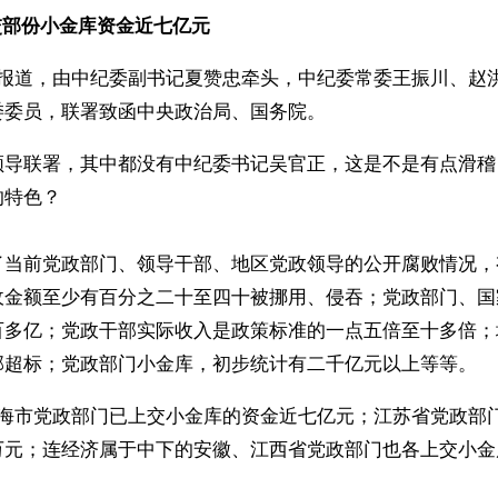
交部份小金库资金近七亿元
刊报道，由中纪委副书记夏赞忠牵头，中纪委常委王振川、赵
委委员，联署致函中央政治局、国务院。 
领导联署，其中都没有中纪委书记吴官正，这是不是有点滑稽
的特色？
了当前党政部门、领导干部、地区党政领导的公开腐败情况，
收金额至少有百分之二十至四十被挪用、侵吞；党政部门、国
百多亿；党政干部实际收入是政策标准的一点五倍至十多倍；
部超标；党政部门小金库，初步统计有二千亿元以上等等。
上海市党政部门已上交小金库的资金近七亿元；江苏省党政部
万元；连经济属于中下的安徽、江西省党政部门也各上交小金