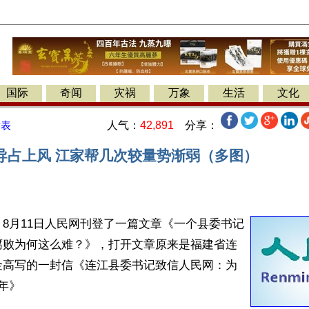
国际
奇闻
灾祸
万象
生活
文化
人气：
42,891
分享：
发表
导占上风 江家帮几次较量势渐弱（多图）
8月11日人民网刊登了一篇文章《一个县委书记
腐败为何这么难？》，打开文章原来是福建省连
金高写的一封信《连江县委书记致信人民网：为
年》