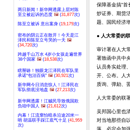
保障基金搞“首
两日新闻！新华网透露上层对陈
炒证券、期货
至立被起诉的态度
🖼️
(
31,877
次)
题、国民经济
陈至立被诉 意出案身 (
19,179
次)
密布的阴云正在散开！今天是江
● 
人大常委的
泽民和陈至立号哭的一天
🖼️
(
34,720
次)
审计署在人大
跨越千山万水 4岁小女孩走遍世界
署致函中共中
38个国家
🖼️
(
18,538
次)
认员务实处理
瞎掰哧！独眼龙江泽民在军队里
开、公布。人
承诺“包治百病”
🖼️
(
30,921
次)
质询、弹劾、
新华网今日消息惊人！江泽民在
军队彻底没地盘
🖼️
(
27,213
次)
人大常委的联
新华网透露！江贼民导致俄国欺
负咱中国人
🖼️
(
21,612
次)
吴邦国心里也
内幕！江流窜怕暗杀沿途20米一
对当地那些自
哨 胡温联手踩江底气十足 (
41,959
次)
落，必定会加