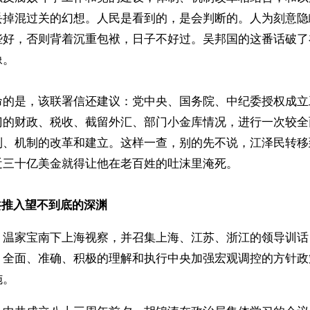
丢掉混过关的幻想。人民是看到的，是会判断的。人为刻意隐
些好，否则背着沉重包袱，日子不好过。吴邦国的这番话破了
像。
命的是，该联署信还建议：党中央、国务院、中纪委授权成立
门的财政、税收、截留外汇、部门小金库情况，进行一次较全
制、机制的改革和建立。这样一查，别的先不说，江泽民转移
近三十亿美金就得让他在老百姓的吐沫里淹死。
共推入望不到底的深渊
，温家宝南下上海视察，并召集上海、江苏、浙江的领导训话
，全面、准确、积极的理解和执行中央加强宏观调控的方针政
施。