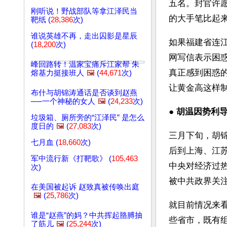
五名。封官许愿
刚听说！野战部队等拿江泽民当
的大手笔比起
靶纸 (
28,386
次)
谁说英雄不再，走出囚影是星辰
如果福建省连
(
18,200
次)
网写信表示困
峰回路转！温家宝痛斥江家帮 朱
真正感到困惑
熔基力挺接班人
🖼️
(
44,671
次)
让黄金高这样
布什与胡锦涛通话是否谈到赵燕
──一个神秘的女人
🖼️
(
24,233
次)
● 
胡温因势利导
垃圾箱、厕所旁的“江泽民” 是怎么
度日的
🖼️
(
27,083
次)
三月下旬，胡
七月血 (
18,660
次)
后到上海、江
军中流行新《打靶歌》 (
105,463
中央对经济过
次)
被中共政界关
在美国被起诉 赵致真被传唤出庭
🖼️
(
25,786
次)
就目前情况来
谁是“赵燕”的妈？中共挥起胳膊抽
些省市，既有
了筋儿
🖼️
(
25,244
次)