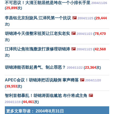
不可思议！大清王朝居然是垮在一个小排长手里
2004/11/26
(
25,899
次)
李昌钰北京刮旋风 江泽民第一个抗议
🖼️
(
29,444
2004/11/25
次)
胡锦涛今天借整宋祖英让江老实老实
🖼️
(
78,470
2004/11/23
次)
江泽民让焦玫瑰撒泼打滚修理胡锦涛
🖼️
(
42,568
2004/11/23
次)
胡锦涛能否鼓起勇气、制止罪恶？
(
23,364
次)
2004/11/22
APEC会议！胡锦涛把话说颠倒 掌声稀落
🖼️
2004/11/20
(
39,553
次)
智利首都暴乱！胡锦涛面临尴尬 布什将成主角
🖼️
(
44,461
次)
2004/11/19
更多文章导读：
2004年8月31日