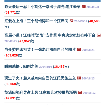
昨天最后一忍！小胡这一拳出手漂亮 老江晕菜
🖼️
2004/8/31
(
51,771
次)
江栽在上海！三个胡锦涛和一个江泽民
🖼️
(
48,569
2004/8/31
次)
高层小道！江临时取消广安作秀 中央决定把核心捧下台
🖼️
(
47,952
次)
2004/8/22
当众委屈宋祖英！一张老江漂白自己的图片
🖼️
2004/8/21
(
103,626
次)
瞬间感悟：阳刚之美
(
16,435
次)
2004/8/16
玩过了火！越来越刺向自己的江氏民族主义
🖼️
2004/8/13
(
30,068
次)
胡温因势利导占上风 江家帮几次较量势渐弱
🖼️
2004/8/12
(
42,891
次)