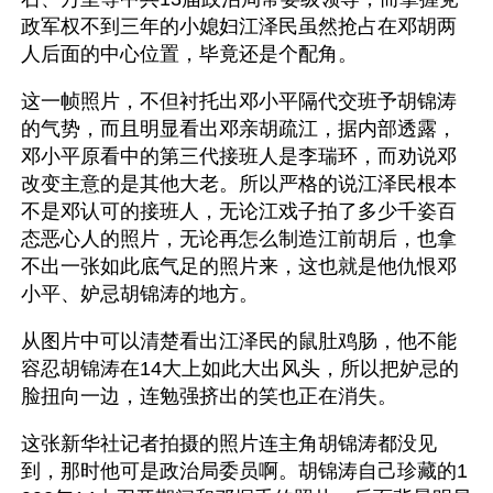
政军权不到三年的小媳妇江泽民虽然抢占在邓胡两
人后面的中心位置，毕竟还是个配角。
这一帧照片，不但衬托出邓小平隔代交班予胡锦涛
的气势，而且明显看出邓亲胡疏江，据内部透露，
邓小平原看中的第三代接班人是李瑞环，而劝说邓
改变主意的是其他大老。所以严格的说江泽民根本
不是邓认可的接班人，无论江戏子拍了多少千姿百
态恶心人的照片，无论再怎么制造江前胡后，也拿
不出一张如此底气足的照片来，这也就是他仇恨邓
小平、妒忌胡锦涛的地方。
从图片中可以清楚看出江泽民的鼠肚鸡肠，他不能
容忍胡锦涛在14大上如此大出风头，所以把妒忌的
脸扭向一边，连勉强挤出的笑也正在消失。
这张新华社记者拍摄的照片连主角胡锦涛都没见
到，那时他可是政治局委员啊。胡锦涛自己珍藏的1