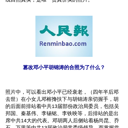
篡改邓小平胡锦涛的合照为了什么？
照片中，可以看出邓小平已经衰老，（四年半后邓
去世）在小女儿邓榕搀扶下与胡锦涛亲切握手，胡
的后面前排站着中共13届部份政治局委员，包括吴
邦国、秦基伟、李锡铭、李铁映等，后排站的是出
席中共14大的代表。邓胡两人后侧站着杨尚昆、乔
石、万里等中共13届政治局常委级领导，而掌握党