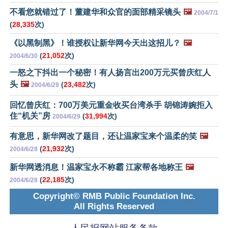
不看您就错过了！董建华和众官的面部精采镜头
🖼️
2004/7/1
(
28,335
次)
《以黑制黑》！谁授权让新华网今天出这招儿？
🖼️
(
21,052
次)
2004/6/30
一怒之下抖出一个秘密！有人扬言出200万元买曾庆红人
头
🖼️
(
23,482
次)
2004/6/29
回忆曾庆红：700万美元重金收买台湾杀手 胡锦涛婉拒入
住“机关”房
(
31,994
次)
2004/6/29
有意思，新华网改了题目，还让温家宝来个温柔的笑
🖼️
(
21,932
次)
2004/6/28
新华网透消息！温家宝永不称霸 江家帮各地称王
🖼️
(
22,185
次)
2004/6/28
Copyright© RMB Public Foundation Inc.
All Rights Reserved