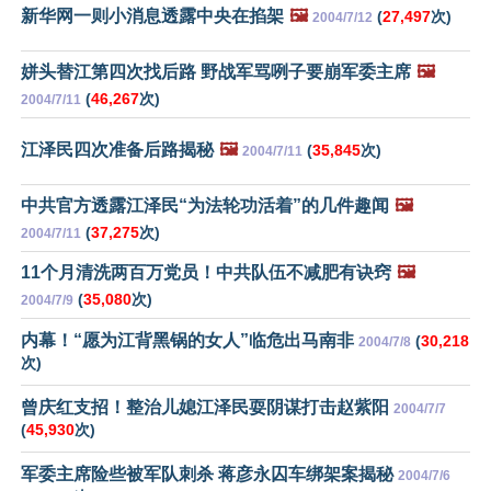
新华网一则小消息透露中央在掐架
🖼️
(
27,497
次)
2004/7/12
姘头替江第四次找后路 野战军骂咧子要崩军委主席
🖼️
(
46,267
次)
2004/7/11
江泽民四次准备后路揭秘
🖼️
(
35,845
次)
2004/7/11
中共官方透露江泽民“为法轮功活着”的几件趣闻
🖼️
(
37,275
次)
2004/7/11
11个月清洗两百万党员！中共队伍不减肥有诀窍
🖼️
(
35,080
次)
2004/7/9
内幕！“愿为江背黑锅的女人”临危出马南非
(
30,218
2004/7/8
次)
曾庆红支招！整治儿媳江泽民耍阴谋打击赵紫阳
2004/7/7
(
45,930
次)
军委主席险些被军队刺杀 蒋彦永囚车绑架案揭秘
2004/7/6