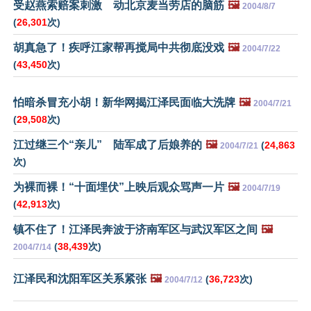
受赵燕索赔案刺激 动北京麦当劳店的脑筋
🖼️
2004/8/7
(
26,301
次)
胡真急了！疾呼江家帮再搅局中共彻底没戏
🖼️
2004/7/22
(
43,450
次)
怕暗杀冒充小胡！新华网揭江泽民面临大洗牌
🖼️
2004/7/21
(
29,508
次)
江过继三个“亲儿” 陆军成了后娘养的
🖼️
(
24,863
2004/7/21
次)
为裸而裸！“十面埋伏”上映后观众骂声一片
🖼️
2004/7/19
(
42,913
次)
镇不住了！江泽民奔波于济南军区与武汉军区之间
🖼️
(
38,439
次)
2004/7/14
江泽民和沈阳军区关系紧张
🖼️
(
36,723
次)
2004/7/12