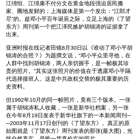
江绵恒、江绵康不付分文在黄金地段强迫居民搬
家、圈地发财的；上海媒体是第一个发出：“江郎才
尽”的。趁邓小平百年诞辰之际，立足上海的《了望
东方》周刊第一个把江泽民嫉妒胡锦涛的证据拿了
出来。
亚洲时报在线记者田镜8月30日以《谁动了邓小平胡
锦涛的合照？》为题撰文说，“邓小平众里寻他，在
人群中找到胡锦涛，两人亲切握手，是一帧极其珍
贵的照片。”其实这张照片的价值在于透露邓小平隔
代选择接班人。这是中共政权交替的极其重要的历
史资料。
但1992年10月的同一帧照片，竟有三个版本。一张
属于胡锦涛私人收藏，一张是新华社档案，另一张
在今年8月19日发表于新华社旗下的一本新闻周刊─
─2003年11月17日创刊的《了望东方》。真正的原
始图就是《了望东方》周刊发表的那张(最大图)，光
线自然真实，是唯一货真价实的照片。