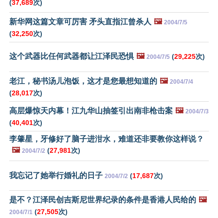
(
37,689
次)
新华网这篇文章可厉害 矛头直指江曾杀人
🖼️
2004/7/5
(
32,250
次)
这个武器比任何武器都让江泽民恐惧
🖼️
(
29,225
次)
2004/7/5
老江，秘书汤儿泡饭，这才是您最想知道的
🖼️
2004/7/4
(
28,017
次)
高层爆惊天内幕！江九华山抽签引出南非枪击案
🖼️
2004/7/3
(
40,401
次)
李肇星，牙修好了脑子进泔水，难道还非要教你这样说？
🖼️
(
27,981
次)
2004/7/2
我忘记了她举行婚礼的日子
(
17,687
次)
2004/7/2
是不？江泽民创吉斯尼世界纪录的条件是香港人民给的
🖼️
(
27,505
次)
2004/7/1