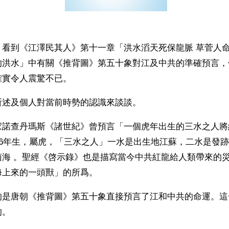
】看到《江澤民其人》第十一章「洪水滔天死保龍脈 草菅人
的洪水」中有關《推背圖》第五十象對江及中共的準確預言，
確實令人震驚不已。
所述及個人對當前時勢的認識來談談。
家諾查丹瑪斯《諸世紀》曾預言「一個虎年出生的三水之人將
26年生，屬虎，「三水之人」一水是出生地江蘇，二水是發
南海 。聖經《啓示錄》也是描寫當今中共紅龍給人類帶來的
海上來的一頭獸」的所爲。
是唐朝《推背圖》第五十象直接預言了江和中共的命運。這一
的。