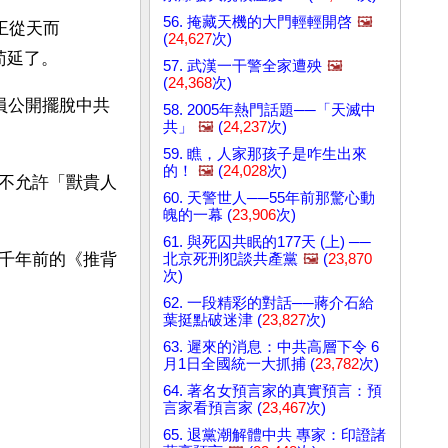
56. 掩藏天機的大門輕輕開啓
🖼️
王從天而
(
24,627
次)
苟延了。
57. 武漢一干警全家遭殃
🖼️
(
24,368
次)
員公開擺脫中共
58. 2005年熱門話題──「天滅中
共」
🖼️
(
24,237
次)
59. 瞧，人家那孩子是咋生出來
的！
🖼️
(
24,028
次)
不允許「獸貴人
60. 天警世人──55年前那驚心動
魄的一幕 (
23,906
次)
61. 與死囚共眠的177天 (上) ──
千年前的《推背
北京死刑犯談共產黨
🖼️
(
23,870
次)
62. 一段精彩的對話──蔣介石給
葉挺點破迷津 (
23,827
次)
63. 遲來的消息：中共高層下令 6
月1日全國統一大抓捕 (
23,782
次)
64. 著名女預言家的真實預言：預
言家看預言家 (
23,467
次)
65. 退黨潮解體中共 專家：印證諸