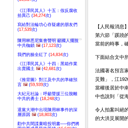
《江澤民其人》十五：假反腐收
拾異己 (
34,274
次)
寫給對法輪功心存疑慮的朋友們
【人民報消息
(
17,539
次)
第六節「蹊蹺
陳用林悉尼集會聲明 籲國人擺脫
當前的時事，
中共枷鎖
🖼️
(
17,123
次)
我們的臉全紅了 (
14,834
次)
下面結合文中
《江澤民其人》十四：黑箱作業
出賣國土
🖼️
(
42,681
次)
法國著名預言
災難」，江19
《推背圖》對江及中共的準確預
言
🖼️
(
59,939
次)
當權後居於中
大紀元社論：呼籲聲援三位脫離
中也說到「從
中共的勇士 (
18,248
次)
令人拍案叫絕的
退黨大潮中出現陳用林事件的深
層原因
🖼️
(
18,803
次)
的大洪災展開
勸中共間諜棄暗投明書──你們將