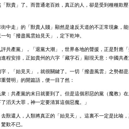
然「獸貴」了。而普通老百姓，真正的人，卻是受到種種欺壓
隊街中走」的「獸貴人賤」顯然是違反天道的不正常現象，能
來一句「撥盡風雲始見天」，定下乾坤。
九評共產黨」，「退黨大潮」，世界各地的聲援，正是對應「
的進程安排，正如貴州的六字「藏字石」顯現天意：中國共產
個字，「始見天」，就很關鍵了。一切「撥盡風雲」之勢都是
鄭重聲明」的開篇語，便一目了然：
民衆：共產黨的末日就要到了。但是這個邪惡的黨（魔教）在
下了滔天大罪，神一定要清算這個惡魔。」
，去獸還人，人類將真正的「始見天」。這裏不一定是比喻，
」驚歎不已。