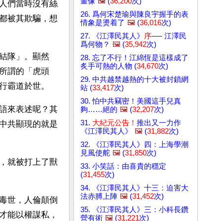
畫像
🖼️
(
36,200
次)
人們當時沒有絲
26. 爲何宋楚瑜與陳良宇握手的表
都被其欺騙，想
情象是燙着了
🖼️
(
36,016
次)
27. 《江澤民其人》
序
── 江澤民
爲何物？
🖼️
(
35,942
次)
結隊」。顯然
28. 忘了不行！江綿恆是這樣成了
炙手可熱的人物 (
34,670
次)
所謂的「虎頭
29. 中共越禁越熱的十大被封鎖網
行霸道於世。
站 (
33,417
次)
30. 怕中共竊密！美國這手兒真
語來表述呢？其
夠……絕的
🖼️
(
32,207
次)
31.
大紀元公告！
推出又一力作
中共顯現的就是
《江澤民其人》
🖼️
(
31,882
次)
32. 《江澤民其人》四：上海學潮
見風使舵
🖼️
(
31,850
次)
，就被打上了獸
33. 小笑話：由喜貴的穩定
(
31,455
次)
34. 《江澤民其人》十三：迫害大
法赤膊上陣
🖼️
(
31,452
次)
毒世，人倫顛倒
35. 《江澤民其人》三：小科長鑽
才能以權謀私，
營有術
🖼️
(
31,221
次)