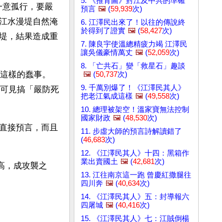
5. 《推背圖》對江及中共的準確
一意孤行，要嚴
預言
🖼️
(
59,939
次)
江水漫堤自然淹
6. 江澤民出來了！以往的傳說終
於得到了證實
🖼️
(
58,427
次)
堤，結果造成重
7. 陳良宇使溫總精疲力竭 江澤民
讓吳儀豪情萬丈
🖼️
(
52,059
次)
8. 「亡共石」變「救星石」趣談
做這樣的蠢事。
🖼️
(
50,737
次)
9. 千萬別爆了！《江澤民其人》
，可見搞「嚴防死
把老江氣成這樣
🖼️
(
49,558
次)
10. 總理被架空！溫家寶無法控制
國家財政
🖼️
(
48,530
次)
直接預言，而且
11. 步虛大師的預言詩解讀錯了
(
46,683
次)
12. 《江澤民其人》十四：黑箱作
業出賣國土
🖼️
(
42,681
次)
高，成攻襲之
13. 江往南京這一跑 曾慶紅撒腿往
四川奔
🖼️
(
40,634
次)
14. 《江澤民其人》五：封導報六
四屠城
🖼️
(
40,416
次)
15. 《江澤民其人》七：江賊倒楊