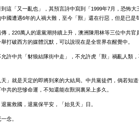
到這「又一亂也」，其預言詩中寫到「1999年7月，恐怖大
的中國遭遇6年的人禍大難，至今「獸」還在行惡，但是已是
傳，220萬人的退黨潮持續上升，澳洲陳用林等三位中共官
一舉打破西方的媒體沉默，可以說現在是全世界在醒覺中。
不允許中共「豺狼結隊街中走」，不允許虎「獸」禍亂人類，
。
見天」就是天定的即將到來的大結局。中共黨徒們，倘若知道
下中共的悲慘命運，不知還能在獸洞裏呆上多久。
，退黨救國，退黨保平安，「始見天」日。
死一念。
ww.renminbao.com/rmb/articles/2005/6/12/36354b.html