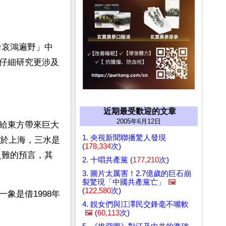
命哀鴻遍野」中
仔細研究更涉及
近期最受歡迎的文章
2005年6月12日
給東方帶來巨大
1. 央視新聞聯播驚人發現
跡於上海，三水是
(
178,334
次)
災難的預言，其
2. 十唱共產黨 (
177,210
次)
3. 圖片太厲害！2.7億歲的巨石崩
裂驚現「中國共產黨亡」
🖼️
(
122,580
次)
象是借1998年
4. 靚女們與江澤民交鋒毫不嘴軟
🖼️
(
60,113
次)