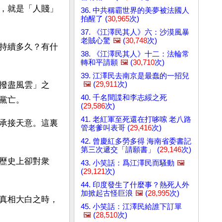
，就是「人賤」
36. 中共稱霸世界的美夢被法國人
拍醒了 (
30,965
次)
37. 《江澤民其人》六：沙漠風暴
老賊心驚
🖼️
(
30,748
次)
持續多久？有什
38. 《江澤民其人》十二：法輪常
轉和平請願
🖼️
(
30,710
次)
39. 江澤民去南京是最蠢的一招兒
🖼️
(
29,911
次)
撥盡風雲」之
40. 千名間諜和李志綏之死
黨亡。
(
29,586
次)
41. 老紅軍至死還在打哆嗦 老八路
承接天意。這裏
管老爹叫表哥 (
29,416
次)
42. 曾慶紅多勞多得 海南省委書記
第三次遞交「請願書」 (
29,146
次)
歷史上卻對衆
43. 小笑話：爲江澤民而騷動
🖼️
(
29,121
次)
44. 印度發生了什麼事？熱死人外
加掀起古怪巨浪
🖼️
(
28,995
次)
真相大白之時，
45. 小笑話：江澤民給誰下訂單
🖼️
(
28,510
次)