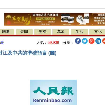
國際
奇聞
災禍
萬象
生活
文化
人氣：
59,939
分享：
發表
江及中共的準確預言 (圖)