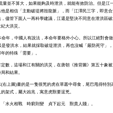
洪水流量並不算大，如果能夠及時泄洪，就能有效防治。但是江
出他是相信「主動破堤將毀龍脈」，而「江澤民三字，即意合
法，儘管下面人一再科學建議，江還是堅決不同意在泄洪區破
世紀大洪災。
的本命年，中國人有說法，本命年要格外小心。所以江絕對會
同樣是發洪水，結果就採取破堤泄洪，再也沒喊「嚴防死守」
那年的特殊「需要」。
有定數，這場和江有關的洪災，在唐朝《推背圖》第五十象被
時局和結果。
示(右上圖)畫的是一隻很兇的虎在草叢中尋食，尾巴甩得特別
人的架式，屬大凶兆，寓意虎獸要逞兇。
：「水火相戰　時窮則變　貞下起元　獸貴人賤」。