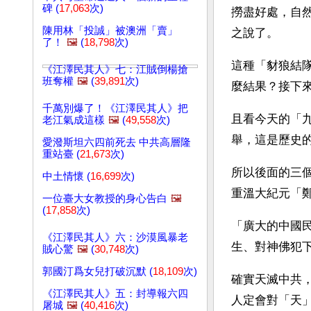
碑 (
17,063
次)
撈盡好處，自
陳用林「投誠」被澳洲「賣」
之說了。
了！
🖼️
(
18,798
次)
這種「豺狼結
《江澤民其人》七：江賊倒楊搶
班奪權
🖼️
(
39,891
次)
麼結果？接下
千萬別爆了！《江澤民其人》把
且看今天的「
老江氣成這樣
🖼️
(
49,558
次)
舉，這是歷史
愛潑斯坦六四前死去 中共高層隆
重站臺 (
21,673
次)
所以後面的三
中土情懷 (
16,699
次)
重溫大紀元「
一位臺大女教授的身心告白
🖼️
(
17,858
次)
「廣大的中國
《江澤民其人》六：沙漠風暴老
生、對神佛犯
賊心驚
🖼️
(
30,748
次)
郭國汀爲女兒打破沉默 (
18,109
次)
確實天滅中共
《江澤民其人》五：封導報六四
人定會對「天
屠城
🖼️
(
40,416
次)