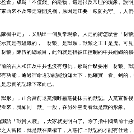
米盈倉」成爲「不值錢」的廢物，這是很反常理的現象。說明
好東西來不及帶走避開災禍，原因是江要「嚴防死守」，人們
。
結隊街中走」，又點出一個反常現象。人走的街怎麼會「豺狼
表示其是有組織的，「豺狼」是獸類，獸類之王正是虎。可見
「豺狼」隊伍的總頭目，此句就是指被江控制的中共組織的橫
年前的古人和江及中共也沒有怨仇，那爲什麼要用「豺狼」獸
都有功能，通過宿命通功能能預知天下，他確實「看」到的，
只是忠實的記錄下來而已。
「獸形」，正合當前退黨潮呼籲黨徒抹去的獸記。入黨宣誓後
理看來，就如同「獸」一般，在另外空間看就是獸的形象。
的讖語「獸貴人賤」，大家就更明白了。除了指中國當前十惡
形之人當權，就是獸在當權了，入黨打上獸記的才能有仕途，