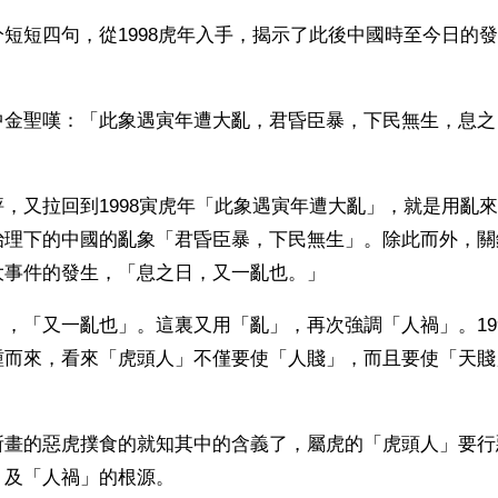
短短四句，從1998虎年入手，揭示了此後中國時至今日的
中金聖嘆：「此象遇寅年遭大亂，君昏臣暴，下民無生，息之
，又拉回到1998寅虎年「此象遇寅年遭大亂」，就是用亂
治理下的中國的亂象「君昏臣暴，下民無生」。除此而外，關
大事件的發生，「息之日，又一亂也。」
，「又一亂也」。這裏又用「亂」，再次強調「人禍」。199
踵而來，看來「虎頭人」不僅要使「人賤」，而且要使「天賤
所畫的惡虎撲食的就知其中的含義了，屬虎的「虎頭人」要行
」及「人禍」的根源。