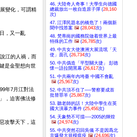
46. 大陸奇人奇事！大學生向德國
總裁放出一枚自造原子彈 (
28,160
發展變化，可謂精
次)
47. 江澤民題名的橋危了！兩個新
聞中找答案
🖼️
(
28,043
次)
日，又一亂
48. 梵蒂崗的國務院做着世界上最
特殊的工作
🖼️
(
26,785
次)
49. 中共女大使澳洲大展流氓「天
使」面孔 (
26,734
次)
來說江的人禍，而
50. 中共僞造「平型關大捷」 彭德
鍵是金聖想向世
懷一語拉開黑幕 (
26,617
次)
51. 中共兩年內垮臺 中國不會亂
🖼️
(
25,967
次)
9年7月江對法
52. 中共頂不住了──警察要成首
批替罪羊 (
25,867
次)
」，迫害佛法修
53. 聽老師的話！大陸中學生在英
國大演暴力事件 (
25,456
次)
54. 天象勢不可擋──2005的輝煌
惡攻擊天下，這
🖼️
(
24,974
次)
55. 中共突然召回吳儀 不是因爲北
京爆發大規模瘟疫
🖼️
(
24,696
次)