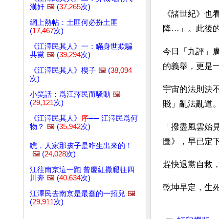
漢奸
🖼️
(
37,265
次)
《諸世紀》也看
網上熱帖：土匪何必扮土匪
降…」。此後
(
17,467
次)
《江澤民其人》一：瞞身世欺騙
今日「九評」廣
共黨
🖼️
(
39,294
次)
的義舉，更是
《江澤民其人》楔子
🖼️
(
38,094
次)
宇宙的法則決
小笑話：爲江澤民而騷動
🖼️
(
29,121
次)
賤」亂法亂道
《江澤民其人》
序
── 江澤民爲何
「撥盡風雲始
物？
🖼️
(
35,942
次)
圖》，早已定
瞧，人家那孩子是咋生出來的！
🖼️
(
24,028
次)
趕快退黨自救
江往南京這一跑 曾慶紅撒腿往四
川奔
🖼️
(
40,634
次)
乾坤早定，生
江澤民去南京是最蠢的一招兒
🖼️
(
29,911
次)
文章網址: http://w