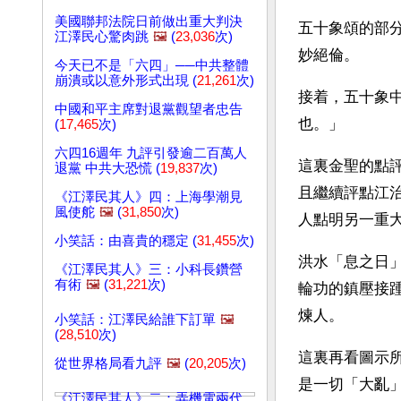
美國聯邦法院日前做出重大判決
五十象頌的部分
江澤民心驚肉跳
🖼️
(
23,036
次)
妙絕倫。
今天已不是「六四」──中共整體
崩潰或以意外形式出現 (
21,261
次)
接着，五十象
中國和平主席對退黨觀望者忠告
也。」
(
17,465
次)
六四16週年 九評引發逾二百萬人
這裏金聖的點評
退黨 中共大恐慌 (
19,837
次)
且繼續評點江
《江澤民其人》四：上海學潮見
風使舵
🖼️
(
31,850
次)
人點明另一重
小笑話：由喜貴的穩定 (
31,455
次)
洪水「息之日」
《江澤民其人》三：小科長鑽營
有術
🖼️
(
31,221
次)
輪功的鎮壓接
煉人。
小笑話：江澤民給誰下訂單
🖼️
(
28,510
次)
這裏再看圖示
從世界格局看九評
🖼️
(
20,205
次)
是一切「大亂
《江澤民其人》二：弄機電兩代