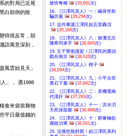
系的對局已近尾
搶班奪權
🖼️
(
39,891
次)
16. 《江澤民其人》一：瞞身世欺
黑白顛倒的敗
騙共黨
🖼️
(
39,294
次)
17. 這件事讓江澤民如五雷轟頂
🖼️
(
39,168
次)
變得很反常，顛
18. 《江澤民其人》八：搶灘北京
陳希同束手
🖼️
(
38,669
次)
讖語寓意深刻，
19. 五千警衛護駕！江澤民的重頭
戲在南京
🖼️
(
38,519
次)
20. 《江澤民其人》楔子
🖼️
盡風雲始見天」
(
38,094
次)
21. 《江澤民其人》九：小平去世
」， 遇1998
喬石下臺
🖼️
(
37,842
次)
22. 《江澤民其人》二：弄機電兩
代漢奸
🖼️
(
37,265
次)
23. 《江澤民其人》十一：洪水滔
糧食米袋當雜物
天死保龍脈
🖼️
(
36,868
次)
些平日最值錢的
24. 《江澤民其人》十：窮奢極欲
腐敗治軍
🖼️
(
36,551
次)
25. 沒搔您胳肘窩！給江澤民系列