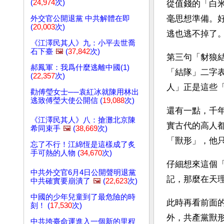
(
24,974
次)
從值錢的「白
毫思想準備。
外交官公開退黨 中共解體在即
(
20,003
次)
逃也逃不掉了
《江澤民其人》九：小平去世喬
石下臺
🖼️
(
37,842
次)
第三句「豺狼
郝鳳軍：我爲什麼逃離中國(1)
「結隊」二字
(
22,357
次)
人」正是這些
勸傅瑩女士──袁紅冰就陳用林出
逃致傅瑩大使公開信 (
19,088
次)
還有一點，千
《江澤民其人》八：搶灘北京陳
實古代的高人
希同束手
🖼️
(
38,669
次)
「獸形」，他
忘了不行！江綿恆是這樣成了炙
手可熱的人物 (
34,670
次)
仔細想來這個
中共外交官6月4日公開聲明退黨
記，那麼在天
中共確實要崩潰了
🖼️
(
22,623
次)
中國的少年兒童到了最危險的時
此時再看前面
刻！ (
17,530
次)
外，共產黨獸
中共垮臺命運進入一個新的里程