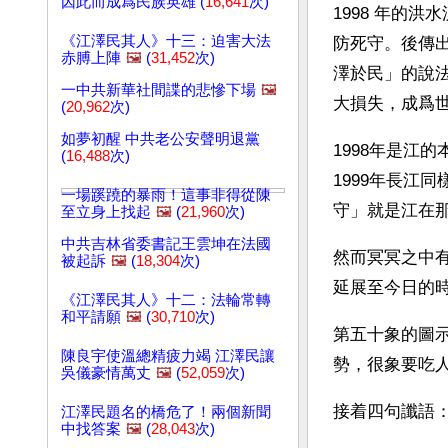
因此而成爲民族英雄 (
16,641
次)
1998 年的
《江澤民其人》十三：迫害大法
防死守。後傳
赤膊上陣
🖼️
(
31,452
次)
澤於民」的說
一中共新華社間諜的悲慘下場
🖼️
大損失，成爲
(
20,962
次)
如夢初醒 中共老公安聲明退黨
1998年是江
(
16,488
次)
1999年長江
一場蹊蹺的暴雨！這事非得從陳
守」就是江在
至立身上找起
🖼️
(
21,960
次)
中共吉林省委書記王雲坤在法國
然而冥冥之中
被起訴
🖼️
(
18,304
次)
延展至今日的
《江澤民其人》十二：法輪常轉
和平請願
🖼️
(
30,710
次)
第五十象的圖
陳良宇使溫總精疲力竭 江澤民讓
勢，很象要吃
吳儀豪情萬丈
🖼️
(
52,059
次)
接着四句讖語
江澤民題名的橋危了！兩個新聞
中找答案
🖼️
(
28,043
次)