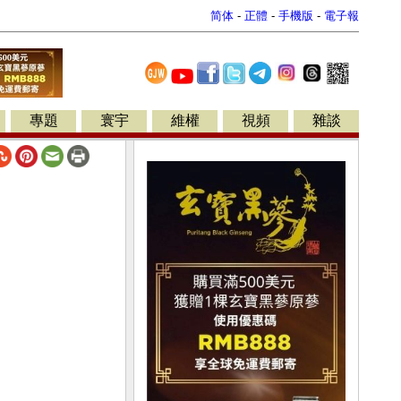
简体
-
正體
-
手機版
-
電子報
專題
寰宇
維權
視頻
雜談