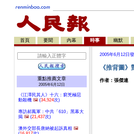
首頁
要聞
內幕
時事
幽默
2005年6月12日
《推背圖》對
重點推薦文章
作者：張傑連
2005年6月12日
《江澤民其人》十六：窮兇極惡
動殺機
🖼️
(
34,924
次)
專訪郝鳳軍：中共「610」黑幕大
揭
🖼️
(
21,437
次)
澳外交部長唐納被起訴真相
🖼️
(
16,817
次)