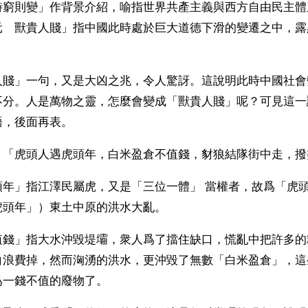
時窮則變」作背景介紹，喻指世界共產主義與西方自由民主體
元　獸貴人賤」指中國此時處於巨大道德下滑的變遷之中，露
人賤」一句，又是大凶之兆，令人驚訝。這說明此時中國社會
不分。人是萬物之靈，怎麼會變成「獸貴人賤」呢？可見這一
語，後面再表。
：「虎頭人遇虎頭年，白米盈倉不值錢，豺狼結隊街中走，撥
年」指江澤民屬虎，又是「三位一體」 當權者，故爲「虎頭人
虎頭年」）東土中原的洪水大亂。
值錢」指大水沖毀堤壩，衆人爲了擋住缺口，慌亂中把許多的
白浪費掉，然而洶湧的洪水，更沖毀了無數「白米盈倉」，這
爲一錢不值的廢物了。