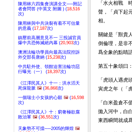
「水火相戰　
陳用林六四集會演講全文──附記
者會問答 (中英文 附圖 ) (
18,516
聲，「貞下起
次)
相。
陳用林與中共決裂有着不可估量
的意義 (
17,187
次)
關鍵是「獸貴
鎮壓前高層意見不一 三投誠官員
爆中共恐怖滅絕內幕 (
20,903
次)
倒倫理，是非
爲全象的點睛
澳洲法輪功學員向最高法院控訴
外交部長唐納 (
15,238
次)
第五十象頌曰
中共駐外使、領館迫害法輪功惡
行曝光（一） (
18,397
次)
「虎頭人遇虎頭
《江澤民其人》十一：洪水滔天
死保龍脈
🖼️
(
36,868
次)
寅虎之年（「
一個瑞士小女孩的心願
🖼️
(
16,598
「白米盈倉不
次)
拋入河中，白
《江澤民其人》十：窮奢極欲腐
敗治軍
🖼️
(
36,551
次)
東西瞬間就成
天象勢不可擋──2005的輝煌
🖼️