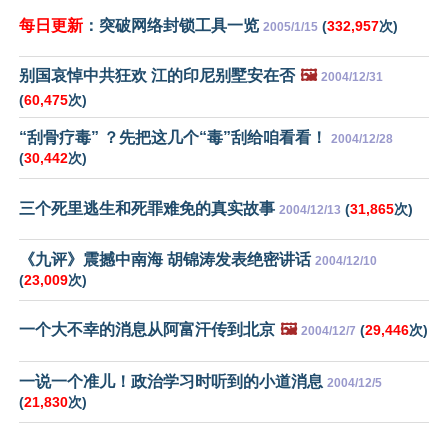
每日更新
：突破网络封锁工具一览
(
332,957
次)
2005/1/15
别国哀悼中共狂欢 江的印尼别墅安在否
🖼️
2004/12/31
(
60,475
次)
“刮骨疗毒” ？先把这几个“毒”刮给咱看看！
2004/12/28
(
30,442
次)
三个死里逃生和死罪难免的真实故事
(
31,865
次)
2004/12/13
《九评》震撼中南海 胡锦涛发表绝密讲话
2004/12/10
(
23,009
次)
一个大不幸的消息从阿富汗传到北京
🖼️
(
29,446
次)
2004/12/7
一说一个准儿！政治学习时听到的小道消息
2004/12/5
(
21,830
次)