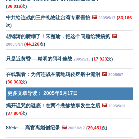
(
36,016
次)
中共给连战的三件礼物让台湾专家害怕
🖼️
(
33,166
2005/5/17
次)
胡锦涛的腚糊了！宋楚瑜，把这个问题给我搞掂
🖼️
(
44,126
次)
2005/5/14
只是近黄昏──精明的阿斗连战
(
17,923
次)
2005/5/13
在线观看：为何连战在满地鸡皮疙瘩中流泪
🖼️
2005/5/7
(
36,363
次)
更多文章导读：
2005年5月17日
揭开诅咒的谜底！在两个悲惨故事发生之后
🖼️
2005/5/12
(
37,804
次)
85%↑──高官离婚创纪录
🖼️
(
29,451
次)
2005/4/17