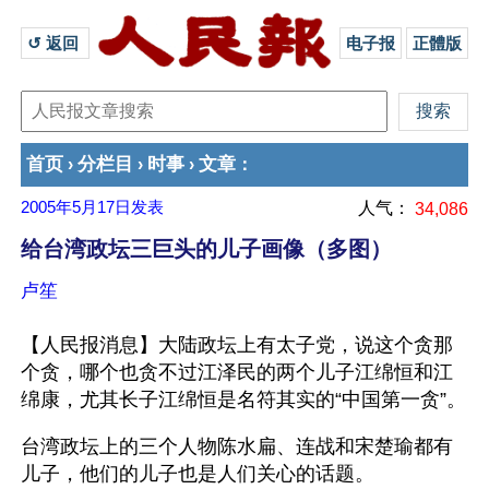
↺ 返回 
电子报
正體版
首页
分栏目
时事
文章
›
›
›
：
2005年5月17日
发表
人气：
34,086
给台湾政坛三巨头的儿子画像（多图）
卢笙
【人民报消息】大陆政坛上有太子党，说这个贪那
个贪，哪个也贪不过江泽民的两个儿子江绵恒和江
绵康，尤其长子江绵恒是名符其实的“中国第一贪”。
台湾政坛上的三个人物陈水扁、连战和宋楚瑜都有
儿子，他们的儿子也是人们关心的话题。