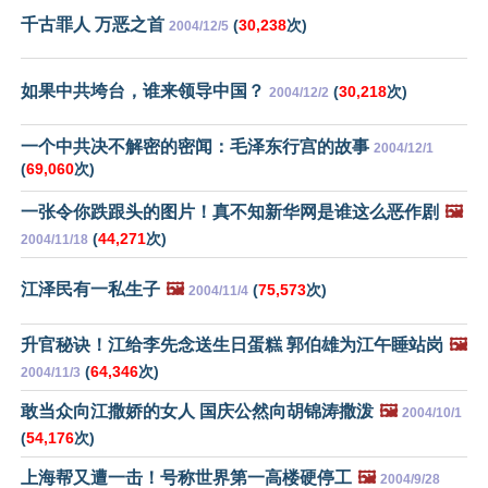
千古罪人 万恶之首
(
30,238
次)
2004/12/5
如果中共垮台，谁来领导中国？
(
30,218
次)
2004/12/2
一个中共决不解密的密闻：毛泽东行宫的故事
2004/12/1
(
69,060
次)
一张令你跌跟头的图片！真不知新华网是谁这么恶作剧
🖼️
(
44,271
次)
2004/11/18
江泽民有一私生子
🖼️
(
75,573
次)
2004/11/4
升官秘诀！江给李先念送生日蛋糕 郭伯雄为江午睡站岗
🖼️
(
64,346
次)
2004/11/3
敢当众向江撒娇的女人 国庆公然向胡锦涛撒泼
🖼️
2004/10/1
(
54,176
次)
上海帮又遭一击！号称世界第一高楼硬停工
🖼️
2004/9/28