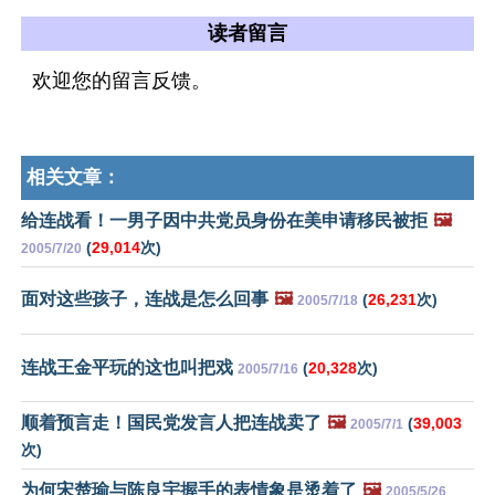
读者留言
欢迎您的留言反馈。
相关文章：
给连战看！一男子因中共党员身份在美申请移民被拒
🖼️
(
29,014
次)
2005/7/20
面对这些孩子，连战是怎么回事
🖼️
(
26,231
次)
2005/7/18
连战王金平玩的这也叫把戏
(
20,328
次)
2005/7/16
顺着预言走！国民党发言人把连战卖了
🖼️
(
39,003
2005/7/1
次)
为何宋楚瑜与陈良宇握手的表情象是烫着了
🖼️
2005/5/26