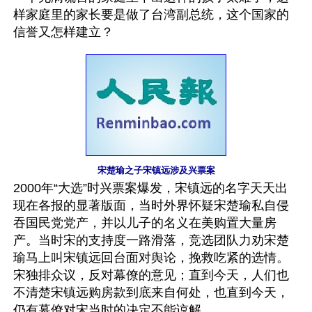
样家庭里的家长要是做了台湾副总统，这个国家的
信誉又怎样建立？
宋楚瑜之子宋镇远涉及兴票案
2000年“大选”时兴票案爆发，宋镇远的名字天天出
现在各报的显著版面，当时外界怀疑宋楚瑜私自侵
吞国民党党产，并以儿子的名义在美购置大量房
产。当时宋的支持度一路滑落，竞选团队力劝宋楚
瑜马上叫宋镇远回台面对舆论，挽救吃紧的选情。
宋独排众议，反对幕僚的意见；直到今天，人们也
不清楚宋镇远购房款到底来自何处，也直到今天，
仍有幕僚对宋当时的决定不能谅解。