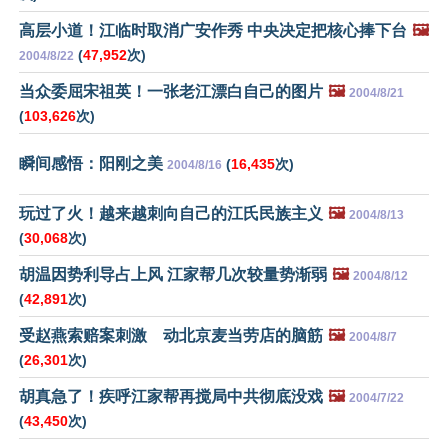
高层小道！江临时取消广安作秀 中央决定把核心捧下台
🖼️
(
47,952
次)
2004/8/22
当众委屈宋祖英！一张老江漂白自己的图片
🖼️
2004/8/21
(
103,626
次)
瞬间感悟：阳刚之美
(
16,435
次)
2004/8/16
玩过了火！越来越刺向自己的江氏民族主义
🖼️
2004/8/13
(
30,068
次)
胡温因势利导占上风 江家帮几次较量势渐弱
🖼️
2004/8/12
(
42,891
次)
受赵燕索赔案刺激 动北京麦当劳店的脑筋
🖼️
2004/8/7
(
26,301
次)
胡真急了！疾呼江家帮再搅局中共彻底没戏
🖼️
2004/7/22
(
43,450
次)