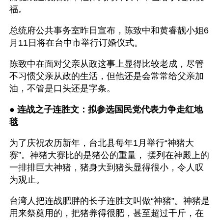
福。
总统府公共事务室昨日宣布，陈致中和黄睿靓小姐6
月11日将在台中市举行订婚仪式。
陈致中在面对父亲从政这事上显得比较老成，尽管
不习惯父亲从政的生活，但他还是会常常给父亲加
油，不管是口头还是字条。
● 
连战之子连胜文：拟参选国民党代表力争走红地
毯 
为了庆祝农历新年，台北县每年1月举行“神猪大
赛”。神猪大赛比的是猪公的重量， 摆列在神殿上的
一排排巨大神猪，猪身大到猪头显得很小，令人叹
为观止。 
台湾人把连战肥胖的长子连胜文叫做“神猪”。神猪是
用来祭奠用的，把猪养得很肥，甚至超过千斤，在