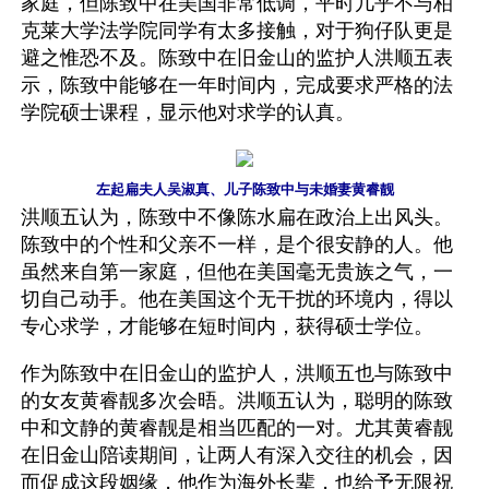
家庭，但陈致中在美国非常低调，平时几乎不与柏
克莱大学法学院同学有太多接触，对于狗仔队更是
避之惟恐不及。陈致中在旧金山的监护人洪顺五表
示，陈致中能够在一年时间内，完成要求严格的法
学院硕士课程，显示他对求学的认真。
左起扁夫人吴淑真、儿子陈致中与未婚妻黄睿靓
洪顺五认为，陈致中不像陈水扁在政治上出风头。
陈致中的个性和父亲不一样，是个很安静的人。他
虽然来自第一家庭，但他在美国毫无贵族之气，一
切自己动手。他在美国这个无干扰的环境内，得以
专心求学，才能够在短时间内，获得硕士学位。
作为陈致中在旧金山的监护人，洪顺五也与陈致中
的女友黄睿靓多次会晤。洪顺五认为，聪明的陈致
中和文静的黄睿靓是相当匹配的一对。尤其黄睿靓
在旧金山陪读期间，让两人有深入交往的机会，因
而促成这段姻缘，他作为海外长辈，也给予无限祝