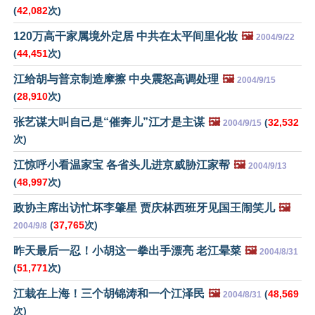
(
42,082
次)
120万高干家属境外定居 中共在太平间里化妆
🖼️
2004/9/22
(
44,451
次)
江给胡与普京制造摩擦 中央震怒高调处理
🖼️
2004/9/15
(
28,910
次)
张艺谋大叫自己是“催奔儿”江才是主谋
🖼️
(
32,532
2004/9/15
次)
江惊呼小看温家宝 各省头儿进京威胁江家帮
🖼️
2004/9/13
(
48,997
次)
政协主席出访忙坏李肇星 贾庆林西班牙见国王闹笑儿
🖼️
(
37,765
次)
2004/9/8
昨天最后一忍！小胡这一拳出手漂亮 老江晕菜
🖼️
2004/8/31
(
51,771
次)
江栽在上海！三个胡锦涛和一个江泽民
🖼️
(
48,569
2004/8/31
次)