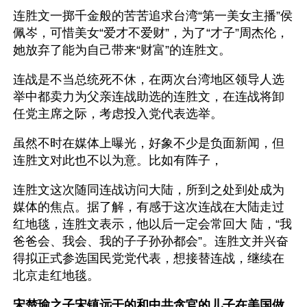
连胜文一掷千金般的苦苦追求台湾“第一美女主播”侯
佩岑，可惜美女“爱才不爱财”，为了“才子”周杰伦，
她放弃了能为自己带来“财富”的连胜文。
连战是不当总统死不休，在两次台湾地区领导人选
举中都卖力为父亲连战助选的连胜文，在连战将卸
任党主席之际，考虑投入党代表选举。
虽然不时在媒体上曝光，好象不少是负面新闻，但
连胜文对此也不以为意。比如有阵子，
连胜文这次随同连战访问大陆，所到之处到处成为
媒体的焦点。据了解，有感于这次连战在大陆走过
红地毯，连胜文表示，他以后一定会常回大 陆，“我
爸爸会、我会、我的子子孙孙都会”。连胜文并兴奋
得拟正式参选国民党党代表，想接替连战，继续在
北京走红地毯。 
宋楚瑜之子宋镇远干的和中共贪官的儿子在美国做