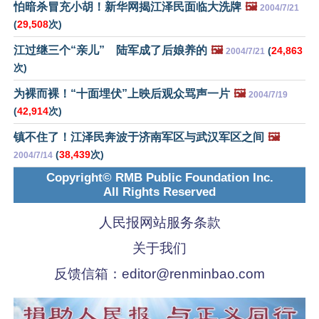
怕暗杀冒充小胡！新华网揭江泽民面临大洗牌
🖼️
2004/7/21
(
29,508
次)
江过继三个“亲儿” 陆军成了后娘养的
🖼️
(
24,863
2004/7/21
次)
为裸而裸！“十面埋伏”上映后观众骂声一片
🖼️
2004/7/19
(
42,914
次)
镇不住了！江泽民奔波于济南军区与武汉军区之间
🖼️
(
38,439
次)
2004/7/14
Copyright© RMB Public Foundation Inc.
All Rights Reserved
人民报网站服务条款
关于我们
反馈信箱：
editor@renminbao.com