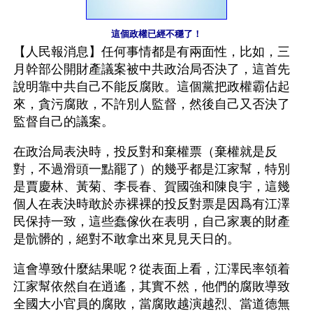
這個政權已經不穩了！
【人民報消息】任何事情都是有兩面性，比如，三
月幹部公開財產議案被中共政治局否決了，這首先
說明靠中共自己不能反腐敗。這個黨把政權霸佔起
來，貪污腐敗，不許別人監督，然後自己又否決了
監督自己的議案。
在政治局表決時，投反對和棄權票（棄權就是反
對，不過滑頭一點罷了）的幾乎都是江家幫，特別
是賈慶林、黃菊、李長春、賀國強和陳良宇，這幾
個人在表決時敢於赤裸裸的投反對票是因爲有江澤
民保持一致，這些蠢傢伙在表明，自己家裏的財產
是骯髒的，絕對不敢拿出來見見天日的。
這會導致什麼結果呢？從表面上看，江澤民率領着
江家幫依然自在逍遙，其實不然，他們的腐敗導致
全國大小官員的腐敗，當腐敗越演越烈、當道德無