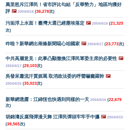
萬里怒斥江澤民！省市評比勾結「反華勢力」地區均獲好
評
🖼️
(
36,278
次)
2004/4/18
污垢浮上水面！臺灣大選已經塵埃落定
🖼️
(
21,325
2004/4/18
次)
咋啦？新華網出兩條新聞噁心咱國家
🖼️
(
23,773
次)
2004/4/17
中共高層意見：此事凸顯撤換江澤民軍委主席的必要性
🖼️
(
29,103
次)
2004/4/17
吳發呆蕭流汗賈捱罵 取消政法委的呼聲嚇癱羅幹
🖼️
(
35,023
次)
2004/4/16
新華網透露：江綿恆也快遇到同樣的一天
(
22,679
2004/4/16
次)
胡錦濤反腐飛彈漫天舞 江澤民彈頭牢牢手中攥
🖼️
2004/4/15
(
39,565
次)