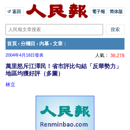
↺ 返回 
電子報
简体版
首頁
分欄目
內幕
文章
›
›
›
：
2004年4月18日
發表
人氣：
36,278
萬里怒斥江澤民！省市評比勾結「反華勢力」
地區均獲好評（多圖）
林立