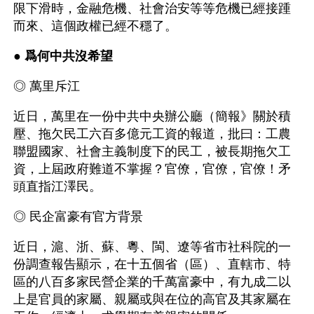
限下滑時，金融危機、社會治安等等危機已經接踵
而來、這個政權已經不穩了。
● 
爲何中共沒希望
◎ 萬里斥江 
近日，萬里在一份中共中央辦公廳（簡報》關於積
壓、拖欠民工六百多億元工資的報道，批曰：工農
聯盟國家、社會主義制度下的民工，被長期拖欠工
資，上屆政府難道不掌握？官僚，官僚，官僚！矛
頭直指江澤民。
◎ 民企富豪有官方背景
近日，滬、浙、蘇、粵、閩、遼等省市社科院的一
份調查報告顯示，在十五個省（區）、直轄市、特
區的八百多家民營企業的千萬富豪中，有九成二以
上是官員的家屬、親屬或與在位的高官及其家屬在