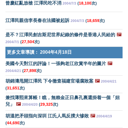
曾慶紅亂放槍 江澤民吃不消
(
18,100
次)
2004/7/3
江澤民親信李長春在法國被起訴
(
18,659
次)
2004/7/3
是不？江澤民創吉斯尼世界紀錄的條件是香港人民給的
🖼️
(
27,504
次)
2004/7/1
更多文章導讀：
2004年4月18日
美國今天對江的評論！一張夠老江欣賞半年的圖片
🖼️
(
27,898
次)
2004/4/21
胡錦濤甩開江澤民 下令徹查福建官場腐敗案
🖼️
2004/4/21
(
31,651
次)
兼找薄熙來算帳！瞧，無賴金正日鼻孔裏還掛着一個「妞
兒」
🖼️
(
29,325
次)
2004/4/20
胡溫把矛頭指向深圳 江氏人馬反撲大慘敗
🖼️
2004/4/19
(
44,690
次)