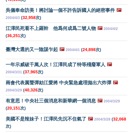
吳儀奉命訪美！將討論一個不許告訴國人的絕密事件
🖼️
(
32,958
次)
2004/4/3
江澤民死看不上羅幹 他爲何成爲二號人物
🖼️
2004/4/2
(
36,251
次)
臺灣大選的又一陰謀乍起
🖼️
(
24,898
次)
2004/4/1
一年示威破千萬人次！江澤民成了特等殘廢軍人
🖼️
(
37,965
次)
2004/3/31
兩會代表厲聲彈劾江愛將 中央緊急處理拋出六炸彈
🖼️
(
40,326
次)
2004/3/29
有意思！中央社三個消息和新華網一個消息
🖼️
2004/3/29
(
20,151
次)
美國不是辣妹子！江澤民先沉不住氣了
🖼️
(
32,068
2004/3/28
次)