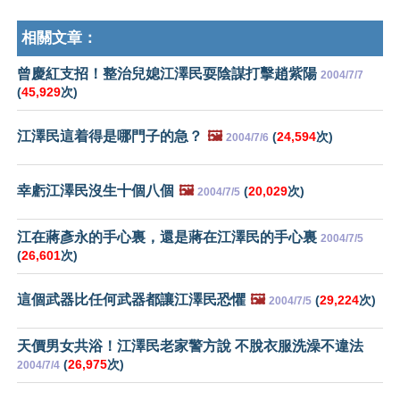
相關文章：
曾慶紅支招！整治兒媳江澤民耍陰謀打擊趙紫陽
2004/7/7
(
45,929
次)
江澤民這着得是哪門子的急？
🖼️
(
24,594
次)
2004/7/6
幸虧江澤民沒生十個八個
🖼️
(
20,029
次)
2004/7/5
江在蔣彥永的手心裏，還是蔣在江澤民的手心裏
2004/7/5
(
26,601
次)
這個武器比任何武器都讓江澤民恐懼
🖼️
(
29,224
次)
2004/7/5
天價男女共浴！江澤民老家警方說 不脫衣服洗澡不違法
(
26,975
次)
2004/7/4