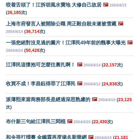
咬着舌頭了！江拆胡風水寶地 大修自己故居
🖼️
2004/4/15
(
26,185
次)
上海市府發言人被開除公職 周正毅自殺未遂被雪藏
🖼️
(
36,714
次)
2004/4/14
一張您絕對沒見過的圖片！江澤民49年前的醜事大曝光
🖼️
(
50,428
次)
2004/4/14
江澤民這懷抱可怎麼往裏扎啊！
🖼️
(
22,157
次)
2004/4/14
收買不成！李昌鈺得罪了江澤民
🖼️
(
24,838
次)
2004/4/12
派薄熙來當商務部長是經過深思熟慮的
🖼️
(
23,125
2004/4/10
次)
布什新三句給江澤民三悶棍
🖼️
(
22,430
次)
2004/4/10
和央視打擂臺 金鐵霖再度揚名新華網
🖼️
(
21,181
2004/4/10