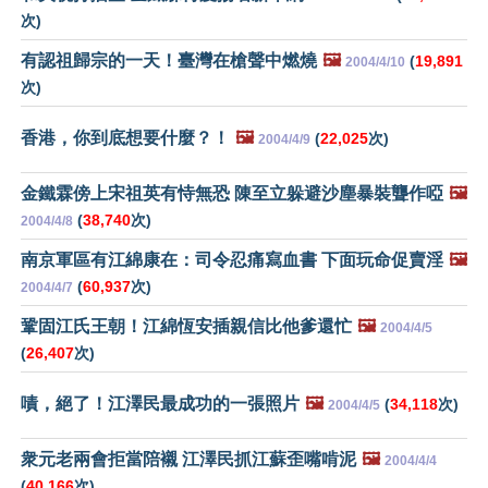
次)
有認祖歸宗的一天！臺灣在槍聲中燃燒
🖼️
(
19,891
2004/4/10
次)
香港，你到底想要什麼？！
🖼️
(
22,025
次)
2004/4/9
金鐵霖傍上宋祖英有恃無恐 陳至立躲避沙塵暴裝聾作啞
🖼️
(
38,740
次)
2004/4/8
南京軍區有江綿康在：司令忍痛寫血書 下面玩命促賣淫
🖼️
(
60,937
次)
2004/4/7
鞏固江氏王朝！江綿恆安插親信比他爹還忙
🖼️
2004/4/5
(
26,407
次)
嘖，絕了！江澤民最成功的一張照片
🖼️
(
34,118
次)
2004/4/5
衆元老兩會拒當陪襯 江澤民抓江蘇歪嘴啃泥
🖼️
2004/4/4
(
40,166
次)