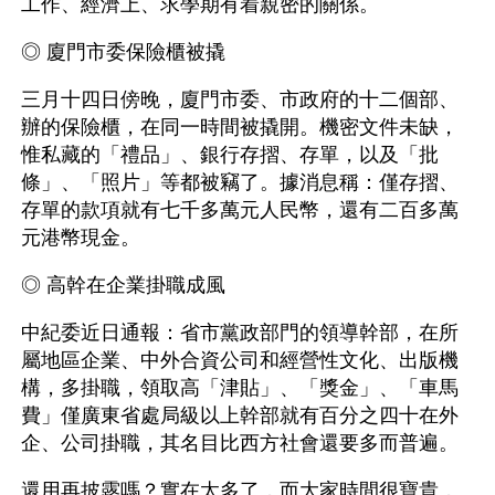
工作、經濟上、求學期有着親密的關係。
◎ 廈門市委保險櫃被撬
三月十四日傍晚，廈門市委、市政府的十二個部、
辦的保險櫃，在同一時間被撬開。機密文件未缺，
惟私藏的「禮品」、銀行存摺、存單，以及「批
條」、「照片」等都被竊了。據消息稱：僅存摺、
存單的款項就有七千多萬元人民幣，還有二百多萬
元港幣現金。
◎ 高幹在企業掛職成風
中紀委近日通報：省市黨政部門的領導幹部，在所
屬地區企業、中外合資公司和經營性文化、出版機
構，多掛職，領取高「津貼」、「獎金」、「車馬
費」僅廣東省處局級以上幹部就有百分之四十在外
企、公司掛職，其名目比西方社會還要多而普遍。
還用再披露嗎？實在太多了，而大家時間很寶貴，