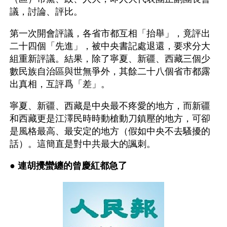
議，討論、評比。
第一次開會評議，各省市都互相「抬舉」，竟評出
二十四個「先進」，被中央書記處退還，要求分大
組重新評議。結果，除了寧夏、新疆、西藏三個少
數民族自治區與世無爭外，其餘二十八個省市都露
出真相，互評爲「差」。
寧夏、新疆、西藏是中央最不疼愛的地方，而新疆
和西藏更是江澤民時時動槍動刀鎮壓的地方，可卻
是風格最高、最安定的地方（假如中央不去騷擾的
話）。這簡直是對中共最大的諷刺。
● 
連胡攪蠻纏的曾慶紅都急了