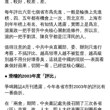
進，較好，較差，差。
每年評出六至七個省市爲先進，一般是輪換上先進
榜，四、五年都有機會上一次，而北京市、上海市
則年年榜上有名。有知情人透露，實際上是爲京、
滬黨政一把手晉升中央核心層創造條件。所以京、
滬的一把手劉淇、陳良宇都是江澤民的人。
值得注意的是，中共中央直屬部、委、辦則只進行
考覈，不搞評比。越高領導人越不被監督、越高級
別越不用分好壞香臭，這就是中國的現狀──表面看
象個好蘋果，切開一看，已經從核心爛起。
● 
滑稽的2003年度「評比」
爭鳴雜誌4月刊透露，今年各省市對2003年的評比有
一番曲折。
在「兩會」期間，中央書記處先後召開了三次各省
（區）市黨、政、人大，即人大代表團正副團長會