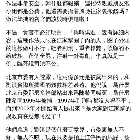
作法非常安全，幹什麼都報銷，連招待親戚朋友泡
小姐都是公費，他還需要擔着風險往家裏搬錢嗎？
做法笨拙的貪官們該與時俱進啦！ 
不過，貪官們必須明白，「與時俱進」還有詳細內
容，這種作法只限在江家幫圈子內的人，圈子外頭
的這樣做可不行，輕者判刑，重者槍斃，照顧的不
給破相、留個全屍，注射一針毒劑。李真就是一
例，臨死說司法不公。
北京市委有人透露，這兩億多元是披露出來的，和
劉淇實際所揮霍的錢數相差甚遠。他們說，爲什麼
北京市委那麼多幹部站出來爲陳希同喊冤，爲什麼
陳希同1995年被捕，1997年判刑時都沒人鳴不平，
而到2003年才開始有人提出來？是大家對江家幫的
腐敗實在忍無可忍了！
他們罵道：劉淇是個什麼玩意兒，市委裏無人不
知，無人不曉，現在只要是拍上江澤民的馬屁，按