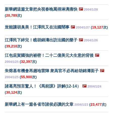
新華網這篇文章把央視春晚罵得淋漓痛快
🖼️
2004/1/28
(
20,789
次)
豈能讓胡臭美！江澤民又在法國鬧事
🖼️
(
19,127
次)
2004/1/27
江澤民下絆兒！瞧胡錦濤出訪法國的樂子
🖼️
2004/1/26
(
39,210
次)
江包庇賀國強的祕密！二十二億美元大生意的背後
🖼️
(
32,397
次)
2004/1/25
朱熔基有機會再趟地雷陣 衆高官不必再給胡錦濤面子
🖼️
(
55,900
次)
2004/1/25
諸葛亮預言驚人！《馬前課》詳解(12-14）
🖼️
2004/1/24
(
30,124
次)
新華網上有一篇各省市諸侯必讀的文章
(
23,477
次)
2004/1/23