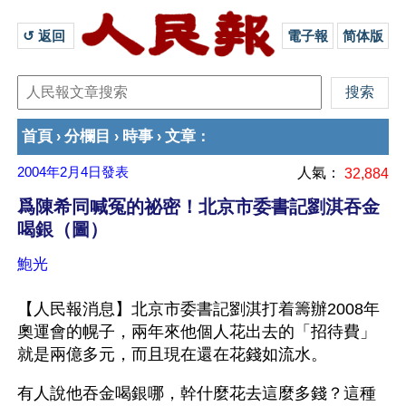
↺ 返回 
電子報
简体版
首頁
分欄目
時事
文章
›
›
›
：
2004年2月4日
發表
人氣：
32,884
爲陳希同喊冤的祕密！北京市委書記劉淇吞金
喝銀（圖）
鮑光
【人民報消息】北京市委書記劉淇打着籌辦2008年
奧運會的幌子，兩年來他個人花出去的「招待費」
就是兩億多元，而且現在還在花錢如流水。
有人說他吞金喝銀哪，幹什麼花去這麼多錢？這種