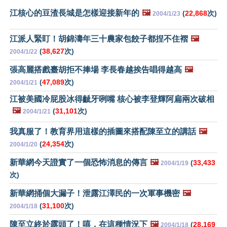
江核心的豆渣長城是怎樣迎接新年的
🖼️
(
22,868
次)
2004/1/23
江派人緊盯！胡錦濤年三十農家包餃子都捏不住褶
🖼️
(
38,627
次)
2004/1/22
張高麗搭戲臺胡拒不捧場 李長春越挨告唱得越高
🖼️
(
47,089
次)
2004/1/21
江被美國冷屁股冰得齜牙咧嘴 核心被李登輝阿扁兩次破相
🖼️
(
31,101
次)
2004/1/21
我真服了！教育界用這樣的插圖來搭配陳至立的講話
🖼️
(
24,354
次)
2004/1/20
新華網今天證實了一個恐怖消息的傳言
🖼️
(
33,433
2004/1/19
次)
新華網捅個大漏子！泄露江澤民的一次軍事機密
🖼️
(
31,100
次)
2004/1/18
陳至立終於露頭了！嘻，在這種情況下
🖼️
(
28,169
2004/1/18