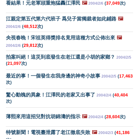
看結果！元老軍頭重炮猛轟江澤民
🖼️
(
37,049
次)
2004/2/6
江親定第五代第六代班子 爲兒子當獨裁者如此鋪路
🖼️
(
48,512
次)
2004/2/6
央視春晚！宋祖英得獎排名竟用這種方式公佈出來
🖼️
(
29,812
次)
2004/2/6
拍案叫絕！這災到底發生在老江還是小胡的家鄉？
2004/2/5
(
21,097
次)
最近的事！一個發生在我身邊的神奇小故事
(
17,463
2004/2/5
次)
驚心動魄的異象！江澤民的老家又出事了
(
40,404
2004/2/4
次)
薄熙來用這招兒對抗胡錦濤的指示
🖼️
(
28,604
次)
2004/2/4
特號新聞！電視臺泄露了老江徹底失敗
🖼️
(
41,186
2004/2/3