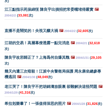
次)
江三點指示死保綿恆 陳良宇出損招把常委嘴堵得嚴實
🖼️
(
33,081
次)
2004/2/2
直播不是鬧笑的！央視又釀大禍
🖼️
(
32,605
次)
2004/2/2
江胡的交易！高層幕僚透露一點兒消息
🖼️
(
32,618
2004/2/1
次)
陳良宇改邪歸正了？上海爲何自爆其醜
🖼️
(
29,105
2004/1/31
次)
幾天內遭三次暗殺！江派中央警衛局保護 周永康坐總參專
機逃回
🖼️
(
48,049
次)
2004/1/30
老江哭了！陳良宇不把胡錦濤放眼裏 卻難解決這怪問題
🖼️
(
41,316
次)
2004/1/29
希拉剋樂暈了！一張值得深思的照片
🖼️
(
31,826
次)
2004/1/28