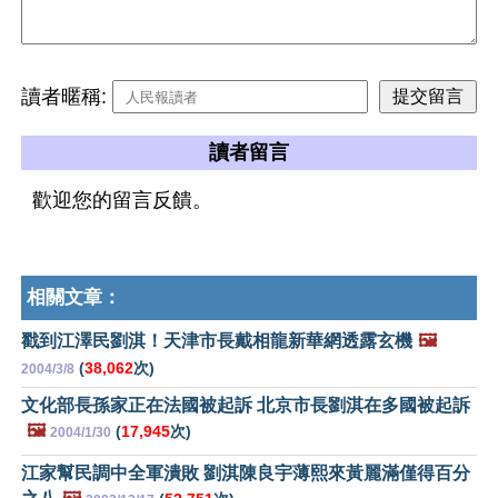
讀者暱稱:
讀者留言
歡迎您的留言反饋。
相關文章：
戳到江澤民劉淇！天津市長戴相龍新華網透露玄機
🖼️
(
38,062
次)
2004/3/8
文化部長孫家正在法國被起訴 北京市長劉淇在多國被起訴
🖼️
(
17,945
次)
2004/1/30
江家幫民調中全軍潰敗 劉淇陳良宇薄熙來黃麗滿僅得百分