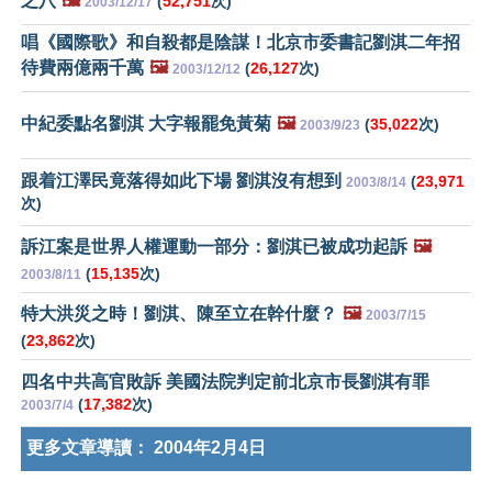
之八
🖼️
(
52,751
次)
2003/12/17
唱《國際歌》和自殺都是陰謀！北京市委書記劉淇二年招
待費兩億兩千萬
🖼️
(
26,127
次)
2003/12/12
中紀委點名劉淇 大字報罷免黃菊
🖼️
(
35,022
次)
2003/9/23
跟着江澤民竟落得如此下場 劉淇沒有想到
(
23,971
2003/8/14
次)
訴江案是世界人權運動一部分：劉淇已被成功起訴
🖼️
(
15,135
次)
2003/8/11
特大洪災之時！劉淇、陳至立在幹什麼？
🖼️
2003/7/15
(
23,862
次)
四名中共高官敗訴 美國法院判定前北京市長劉淇有罪
(
17,382
次)
2003/7/4
更多文章導讀：
2004年2月4日