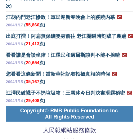
次)
江胡內鬥老江慘敗！軍民迎新春晚會上的蹊蹺內幕
🖼️
(
55,866
次)
2004/1/17
出庭打擂！阿扁無保鑣隻身前往 老江關鍵時刻成了囊踹
🖼️
(
21,413
次)
2004/1/16
看看誰是會談坐陪！江澤民和邁爾斯談判不能不挨噎
🖼️
(
20,654
次)
2004/1/15
您看看這條新聞！當新華社記者拍攝真相的時候
🖼️
(
35,167
次)
2004/1/15
江澤民破襪子不扔垃圾箱！王雪冰今日判決書泄露祕密
🖼️
(
29,408
次)
2004/1/14
Copyright© RMB Public Foundation Inc.
All Rights Reserved
人民報網站服務條款