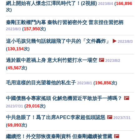
網上開始有人懷念江澤民時代了！(2視頻)
(
166,896
2023/8/4
次)
秦剛王毅權鬥內幕 秦執行習祕密外交 普京捏住習把柄
(
157,950
次)
2023/8/3
這小毛孩兒幾句話就踹飛了中共的「文件轟炸」
▶️
2023/8/3
(
130,154
次)
過於親中惹禍上身 意大利竹籃打水一場空
🖼️
2023/8/2
(
45,567
次)
毛用這樣的目光望着他的私生子
(
196,856
次)
2023/8/1
中國債務令專家搖頭 化解危機習近平敢放手一搏嗎？
🖼️
(
29,016
次)
2023/7/31
中共急眼了！爲了出席APEC李家超低頭認慫
🖼️
2023/7/31
(
69,093
次)
繼續挖！外交部恢復秦剛資料 但秦剛繼續被雪藏
🖼️