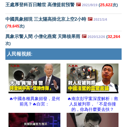
王處厚登科百日離世 高僧提前預警
🖼️
(
25,622
次)
2021/9/19
中國異象頻現 三太陽高掛北京上空2小時
🖼️
2021/1/4
(
79,645
次)
異象示警人間 小僧化燕窩 天降核果雨
🖼️
(
32,264
2020/12/26
次)
人民報視頻:
🔥中國各種異象頻發，是何
🔥南京彭宇案深度解析：救
前兆？🔥白宮：
人反被判罪，「不是你撞
的，你為什麼要去扶？