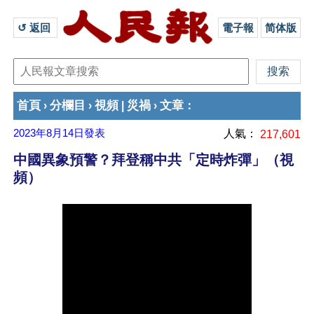
↺ 返回 
電子報
简体版
首頁
分欄目
視頻
災禍
文章
›
›
|
›
：
2023年8月14日
發表
人氣：
217,601
中國異象預警？拜登稱中共「定時炸彈」（視
頻）