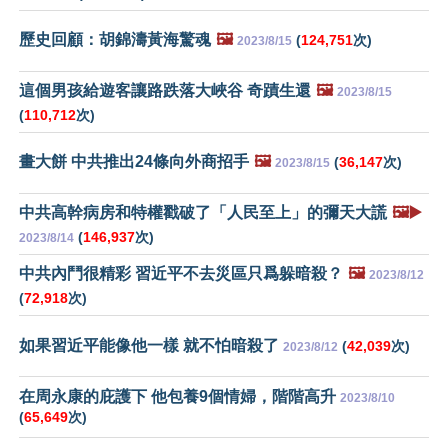
歷史回顧：胡錦濤黃海驚魂
🖼️
(
124,751
次)
2023/8/15
這個男孩給遊客讓路跌落大峽谷 奇蹟生還
🖼️
2023/8/15
(
110,712
次)
畫大餅 中共推出24條向外商招手
🖼️
(
36,147
次)
2023/8/15
中共高幹病房和特權戳破了「人民至上」的彌天大謊
🖼️▶️
(
146,937
次)
2023/8/14
中共內鬥很精彩 習近平不去災區只爲躲暗殺？
🖼️
2023/8/12
(
72,918
次)
如果習近平能像他一樣 就不怕暗殺了
(
42,039
次)
2023/8/12
在周永康的庇護下 他包養9個情婦，階階高升
2023/8/10
(
65,649
次)