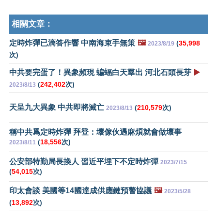
相關文章：
定時炸彈已滴答作響 中南海束手無策
🖼️
(
35,998
2023/8/19
次)
中共要完蛋了！異象頻現 蝙蝠白天羣出 河北石頭長芽
▶️
(
242,402
次)
2023/8/13
天呈九大異象 中共即將滅亡
(
210,579
次)
2023/8/13
稱中共爲定時炸彈 拜登：壞傢伙遇麻煩就會做壞事
(
18,556
次)
2023/8/11
公安部特勤局長換人 習近平埋下不定時炸彈
2023/7/15
(
54,015
次)
印太會談 美國等14國達成供應鏈預警協議
🖼️
2023/5/28
(
13,892
次)