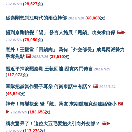
(
28,527
次)
2023/7/28
從秦剛想到江時代的兩位幹部
(
66,068
次)
2023/7/28
提到秦剛怕變「陽」 發言人施展「甩鍋」功夫求自保
🖼️▶️
(
78,050
次)
2023/7/26
意外！王毅當「回鍋肉」 爲何「外交部長」成爲兩派勢力
爭奪焦點
🖼️
(
37,510
次)
2023/7/26
習近平揮淚罷秦剛 王毅回爐 證實內鬥傳言
2023/7/25
(
117,973
次)
軍隊把黨當作聾子耳朵 何衛東話中有話？
🖼️
2023/7/24
(
46,524
次)
神奇！轉變觀念 變「敵」爲友 末期腫瘤竟然聽話變小
🖼️
▶️
(
183,656
次)
2023/7/24
網友驚呆了！這位大五毛要把火引向外交部？
🖼️▶️
(
117,276
次)
2023/7/22