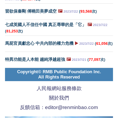
習欲保秦剛 傅曉田美夢成空
🖼️
(
93,568
次)
2023/7/22
七成英國人不信任中國 真正辱華的是「它」
🖼️
2023/7/22
(
81,253
次)
馬屁官員獻忠心 中共內部的權力危機
▶️
(
61,056
次)
2023/7/22
特異功能是人本能 越純淨越超強
🖼️
(
77,097
次)
2023/7/21
Copyright© RMB Public Foundation Inc.
All Rights Reserved
人民報網站服務條款
關於我們
反饋信箱：
editor@renminbao.com