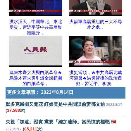
洪水滔天，中國華北、東北
火箭軍高層重組的三大不尋
受災，習近平等中共高層集
常之處，
體隱身，
烏魯木齊大火與白紙革命🔥
洪災當頭，🔥中共高層北戴
烏魯木齊火災引爆全國範圍
河避暑🔥洪災背後的政治遊
的白紙革命，
戲：習近平、李強、
更多文章導讀：
2023年8月14日
默多克鐵樹又開花 紅娘竟是中共間諜前妻鄧文迪
2023/8/17
(
37,588
次)
央視「加速」證實 黨要「總加速師」當民憤的標靶
🖼️
(
65,211
次)
2023/8/17