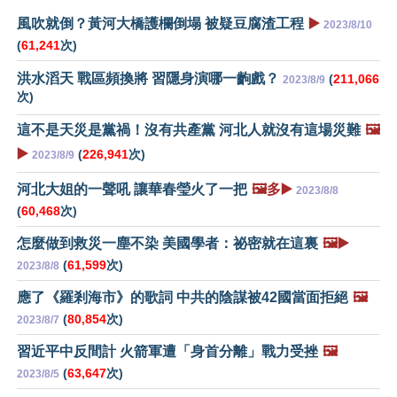
風吹就倒？黃河大橋護欄倒塌 被疑豆腐渣工程
▶️
2023/8/10
(
61,241
次)
洪水滔天 戰區頻換將 習隱身演哪一齣戲？
(
211,066
2023/8/9
次)
這不是天災是黨禍！沒有共產黨 河北人就沒有這場災難
🖼️
▶️
(
226,941
次)
2023/8/9
河北大姐的一聲吼 讓華春瑩火了一把
🖼️多▶️
2023/8/8
(
60,468
次)
怎麼做到救災一塵不染 美國學者：祕密就在這裏
🖼️▶️
(
61,599
次)
2023/8/8
應了《羅剎海市》的歌詞 中共的陰謀被42國當面拒絕
🖼️
(
80,854
次)
2023/8/7
習近平中反間計 火箭軍遭「身首分離」戰力受挫
🖼️
(
63,647
次)
2023/8/5