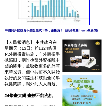
中國的外國投資不是斷崖式下降，是斷流！（網絡截圖/newtalk新聞)
【人民報消息】 中共政府在
星期天（13日）推出24條優
化外商投資措施，向外商招手
拋媚眼，期許挽留外資撤離中
國的腳步，並吸收更多的外商
來華投資。但中共前不久開始
執行的反間諜法和鼓動全民舉
報抓間諜，讓外商人人自危。

24條畫大餅 畫餅不能充飢