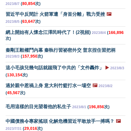
(
80,854
次)
2023/8/7
習近平中反間計 火箭軍遭「身首分離」戰力受挫
🖼️
(
63,647
次)
2023/8/5
網上開始有人懷念江澤民時代了！(2視頻)
(
166,896
2023/8/4
次)
秦剛王毅權鬥內幕 秦執行習祕密外交 普京捏住習把柄
(
157,950
次)
2023/8/3
這小毛孩兒幾句話就踹飛了中共的「文件轟炸」
▶️
2023/8/3
(
130,154
次)
過於親中惹禍上身 意大利竹籃打水一場空
🖼️
2023/8/2
(
45,567
次)
毛用這樣的目光望着他的私生子
(
196,856
次)
2023/8/1
中國債務令專家搖頭 化解危機習近平敢放手一搏嗎？
🖼️
(
29,016
次)
2023/7/31