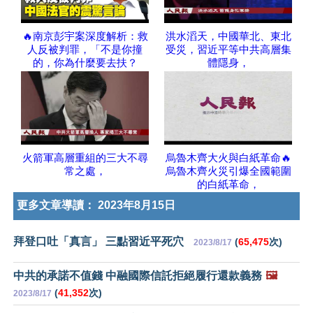
🔥南京彭宇案深度解析：救
洪水滔天，中國華北、東北
人反被判罪，「不是你撞
受災，習近平等中共高層集
的，你為什麼要去扶？
體隱身，
火箭軍高層重組的三大不尋
烏魯木齊大火與白紙革命🔥
常之處，
烏魯木齊火災引爆全國範圍
的白紙革命，
更多文章導讀：
2023年8月15日
拜登口吐「真言」 三點習近平死穴
(
65,475
次)
2023/8/17
中共的承諾不值錢 中融國際信託拒絕履行還款義務
🖼️
(
41,352
次)
2023/8/17