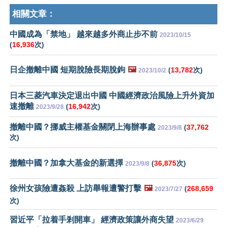
相關文章：
中國成為「禁地」 越來越多外商止步不前
2023/10/15
(
16,936
次)
日企撤離中國 短期脫險長期脫鉤
🖼️
(
13,782
次)
2023/10/2
日本三菱汽車決定退出中國 中國經濟政治風險上升外資加
速撤離
(
16,942
次)
2023/9/28
撤離中國？挪威主權基金關閉上海辦事處
(
37,762
2023/9/8
次)
撤離中國？加拿大基金的新選擇
(
36,875
次)
2023/9/8
徐州女孩險遭姦殺 上訪舉報遭警打擊
🖼️
(
268,659
2023/7/27
次)
習近平「拉着手剎開車」 經濟政策讓外商失望
2023/6/29