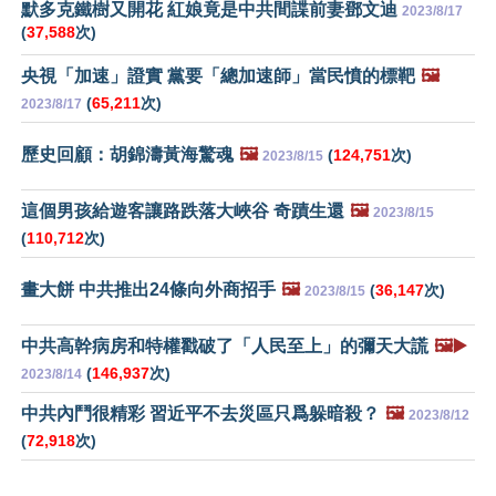
默多克鐵樹又開花 紅娘竟是中共間諜前妻鄧文迪
2023/8/17
(
37,588
次)
央視「加速」證實 黨要「總加速師」當民憤的標靶
🖼️
(
65,211
次)
2023/8/17
歷史回顧：胡錦濤黃海驚魂
🖼️
(
124,751
次)
2023/8/15
這個男孩給遊客讓路跌落大峽谷 奇蹟生還
🖼️
2023/8/15
(
110,712
次)
畫大餅 中共推出24條向外商招手
🖼️
(
36,147
次)
2023/8/15
中共高幹病房和特權戳破了「人民至上」的彌天大謊
🖼️▶️
(
146,937
次)
2023/8/14
中共內鬥很精彩 習近平不去災區只爲躲暗殺？
🖼️
2023/8/12
(
72,918
次)