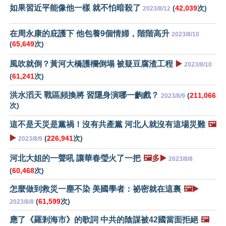
如果習近平能像他一樣 就不怕暗殺了
(
42,039
次)
2023/8/12
在周永康的庇護下 他包養9個情婦，階階高升
2023/8/10
(
65,649
次)
風吹就倒？黃河大橋護欄倒塌 被疑豆腐渣工程
▶️
2023/8/10
(
61,241
次)
洪水滔天 戰區頻換將 習隱身演哪一齣戲？
(
211,066
2023/8/9
次)
這不是天災是黨禍！沒有共產黨 河北人就沒有這場災難
🖼️
▶️
(
226,941
次)
2023/8/9
河北大姐的一聲吼 讓華春瑩火了一把
🖼️多▶️
2023/8/8
(
60,468
次)
怎麼做到救災一塵不染 美國學者：祕密就在這裏
🖼️▶️
(
61,599
次)
2023/8/8
應了《羅剎海市》的歌詞 中共的陰謀被42國當面拒絕
🖼️