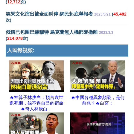
(
12,712
次)
笑果文化演出被全面叫停 網民起底舉報者
(
45,482
2023/5/21
次)
俄稱已包圍巴赫穆特 烏克蘭無人機部隊撤離
2023/3/3
(
214,078
次)
人民報視頻:
🔥神算子林庚白：預言袁世
🔥中國各種異象頻發，是何
凱死期，躲不過自己的宿命
前兆？🔥白宮：
🔥奇人林庚白，