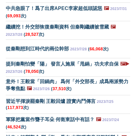
中共急眼了！爲了出席APEC李家超低頭認慫
🖼️
2023/7/31
(
69,093
次)
繼續挖！外交部恢復秦剛資料 但秦剛繼續被雪藏
🖼️
(
28,527
次)
2023/7/28
從秦剛想到江時代的兩位幹部
(
66,068
次)
2023/7/28
提到秦剛怕變「陽」 發言人施展「甩鍋」功夫求自保
🖼️▶️
(
78,050
次)
2023/7/26
意外！王毅當「回鍋肉」 爲何「外交部長」成爲兩派勢力
爭奪焦點
🖼️
(
37,510
次)
2023/7/26
習近平揮淚罷秦剛 王毅回爐 證實內鬥傳言
2023/7/25
(
117,973
次)
軍隊把黨當作聾子耳朵 何衛東話中有話？
🖼️
2023/7/24
(
46,524
次)