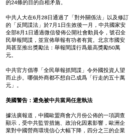
的24條的目的自相矛盾。

中共人大在6月28日通過了「對外關係法」以及修訂
的「反間諜法」於7月1日生效後一月，中共國家安
全部8月1日通過微信發佈公開社會動員令，號召全
民舉報間諜，並宣佈舉報有功者有賞。北京市國安
局甚至推出獎勵法：舉報間諜行爲最高獎勵50萬
元。

中共官方倡導「全民舉報抓間諜」令外國投資人望
而止步。哪個外商都不想自己成爲「行走的五十萬
元」。

美國警告：避免被中共當局任意執法
據法廣報道，中國歐盟商會六月份公佈的一項調查
顯示，受中共監管措施、政治化因素影響，歐洲企
業對中國營商環境信心大幅下降，四分之三的企業