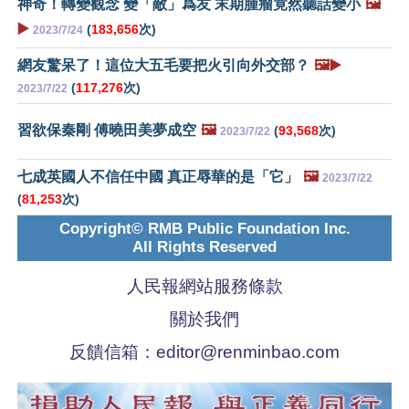
神奇！轉變觀念 變「敵」爲友 末期腫瘤竟然聽話變小
🖼️
▶️
(
183,656
次)
2023/7/24
網友驚呆了！這位大五毛要把火引向外交部？
🖼️▶️
(
117,276
次)
2023/7/22
習欲保秦剛 傅曉田美夢成空
🖼️
(
93,568
次)
2023/7/22
七成英國人不信任中國 真正辱華的是「它」
🖼️
2023/7/22
(
81,253
次)
Copyright© RMB Public Foundation Inc.
All Rights Reserved
人民報網站服務條款
關於我們
反饋信箱：
editor@renminbao.com