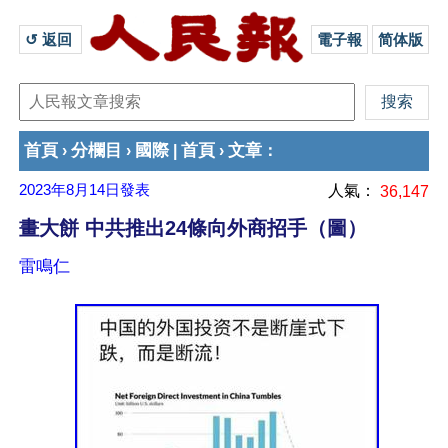
↺ 返回 
電子報
简体版
首頁
分欄目
國際
首頁
文章
›
›
|
›
：
2023年8月14日
發表
人氣：
36,147
畫大餅 中共推出24條向外商招手（圖）
雷鳴仁