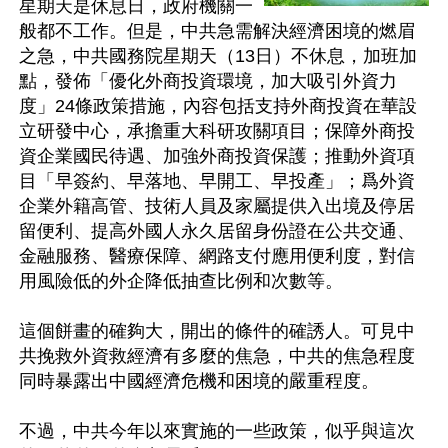
星期天是休息日，政府機關一
般都不工作。但是，中共急需解決經濟困境的燃眉
之急，中共國務院星期天（13日）不休息，加班加
點，發佈「優化外商投資環境，加大吸引外資力
度」24條政策措施，內容包括支持外商投資在華設
立研發中心，承擔重大科研攻關項目；保障外商投
資企業國民待遇、加強外商投資保護；推動外資項
目「早簽約、早落地、早開工、早投產」；爲外資
企業外籍高管、技術人員及家屬提供入出境及停居
留便利、提高外國人永久居留身份證在公共交通、
金融服務、醫療保障、網路支付應用便利度，對信
用風險低的外企降低抽查比例和次數等。

這個餅畫的確夠大，開出的條件的確誘人。可見中
共挽救外資救經濟有多麼的焦急，中共的焦急程度
同時暴露出中國經濟危機和困境的嚴重程度。

不過，中共今年以來實施的一些政策，似乎與這次