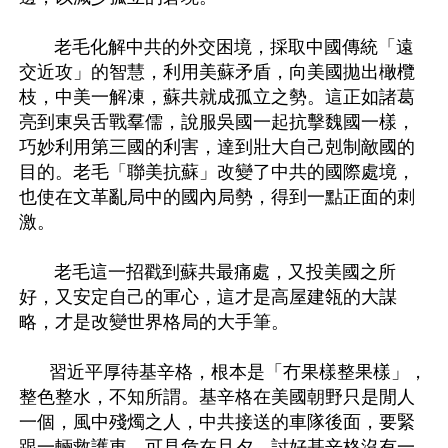
       老毛化解中共的外交困境，採取中國傳統「遠
交近攻」的智慧，利用美蘇矛盾，向美國拋出橄欖
枝，中美一解凍，蘇共就成孤立之勢。這正如諸葛
亮到東吳舌戰羣儒，說服吳國一起抗擊魏國一樣，
巧妙利用第三國的利害，達到壯大自己剋制敵國的
目的。老毛「聯美抗蘇」改變了中共的國際處境，
也使在文革亂局中的國內局勢，得到一點正面的刺
激。

       老毛這一招戳到蘇共最痛處，又投美國之所
好，又安定自己的軍心，這才是高屋建瓴的大謀
略，才是改變世界格局的大手筆。

      習近平厚待基辛格，根本是「冇果樣整果樣」，
整色整水，不知所謂。基辛格在美國朝野只是閒人
一個，風中殘燭之人，中共接送的車隊後面，要緊
跟一輛救護車，可見危在旦夕。討好基辛格沒有一