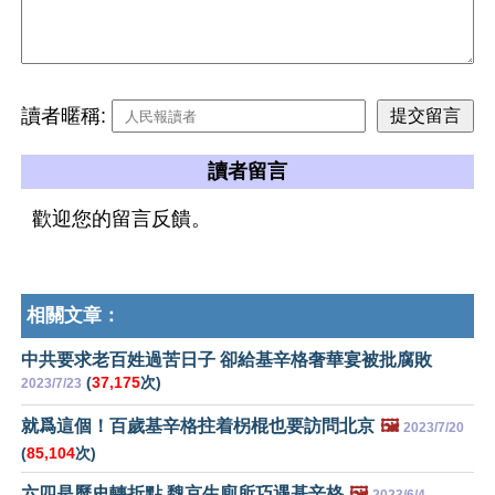
讀者暱稱:
讀者留言
歡迎您的留言反饋。
相關文章：
中共要求老百姓過苦日子 卻給基辛格奢華宴被批腐敗
(
37,175
次)
2023/7/23
就爲這個！百歲基辛格拄着柺棍也要訪問北京
🖼️
2023/7/20
(
85,104
次)
六四是歷史轉折點 魏京生廁所巧遇基辛格
🖼️