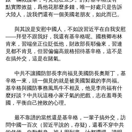
點實際效益，爲他花那麼多錢，唯一好處只是告訴
大陸人，說我們還有一個美國老朋友，如此而已。

      與其說是安慰中國人，不如說習近平在自我安慰
——拜登不跟我好，我還有基辛格呢。國務卿布林
肯來，習端坐正位貶低他，財政部長耶倫來，習連
見都不肯見，但習偏偏高規格招待基辛格，這不是
在搞外交，這是在賭氣。

      中共不讓國防部長李尚福見美國防長奧斯丁，基
辛格一來，頭一個見的就是被美國製裁的李尚福。
基辛格與國防事務風馬牛不相及，他見李尚福有什
麼好談？中共玩這種小家子氣的把戲，志在羞辱美
國，平衡自己挫敗的心理。

      最不靠譜的當然還是基辛格，一輩子搞外交，訪
問中國一百次（習近平說的，存疑)，還看不穿中共