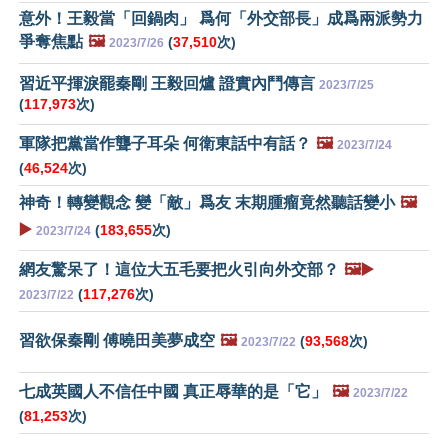
意外！王毅當「回鍋肉」 爲何「外交部長」成爲兩派勢力
爭奪焦點
🖼️
(
37,510
次)
2023/7/26
習近平揮淚罷秦剛 王毅回爐 證實內鬥傳言
2023/7/25
(
117,973
次)
軍隊把黨當作聾子耳朵 何衛東話中有話？
🖼️
2023/7/24
(
46,524
次)
神奇！轉變觀念 變「敵」爲友 末期腫瘤竟然聽話變小
🖼️
▶️
(
183,655
次)
2023/7/24
網友驚呆了！這位大五毛要把火引向外交部？
🖼️▶️
(
117,276
次)
2023/7/22
習欲保秦剛 傅曉田美夢成空
🖼️
(
93,568
次)
2023/7/22
七成英國人不信任中國 真正辱華的是「它」
🖼️
2023/7/22
(
81,253
次)