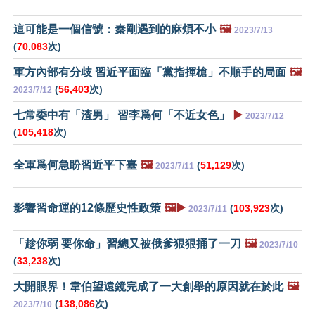
這可能是一個信號：秦剛遇到的麻煩不小
🖼️
2023/7/13
(
70,083
次)
軍方內部有分歧 習近平面臨「黨指揮槍」不順手的局面
🖼️
(
56,403
次)
2023/7/12
七常委中有「渣男」 習李爲何「不近女色」
▶️
2023/7/12
(
105,418
次)
全軍爲何急盼習近平下臺
🖼️
(
51,129
次)
2023/7/11
影響習命運的12條歷史性政策
🖼️▶️
(
103,923
次)
2023/7/11
「趁你弱 要你命」習總又被俄爹狠狠捅了一刀
🖼️
2023/7/10
(
33,238
次)
大開眼界！韋伯望遠鏡完成了一大創舉的原因就在於此
🖼️
(
138,086
次)
2023/7/10