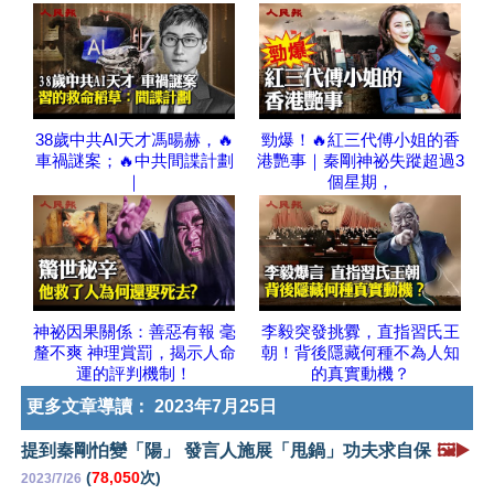
38歲中共AI天才馮暘赫，🔥
勁爆！🔥紅三代傅小姐的香
車禍謎案；🔥中共間諜計劃
港艷事｜秦剛神祕失蹤超過3
｜
個星期，
神祕因果關係：善惡有報 毫
李毅突發挑釁，直指習氏王
釐不爽 神理賞罰，揭示人命
朝！背後隱藏何種不為人知
運的評判機制！
的真實動機？
更多文章導讀：
2023年7月25日
提到秦剛怕變「陽」 發言人施展「甩鍋」功夫求自保
🖼️▶️
(
78,050
次)
2023/7/26