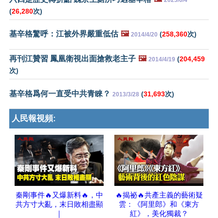
2023/6/4
(
26,280
次)
基辛格驚呼：江被外界嚴重低估
🖼️
(
258,360
次)
2014/4/20
再刊江贊習 鳳凰衛視出面搶救老主子
🖼️
(
204,459
2014/4/19
次)
基辛格爲何一直受中共青睞？
(
31,693
次)
2013/3/28
人民報視頻:
秦剛事件🔥又爆新料🔥，中
🔥揭祕🔥共產主義的藝術疑
共方寸大亂，末日敗相盡顯
雲：《阿里郎》和《東方
｜
紅》，美化獨裁？