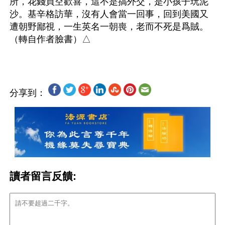
所，花錢買空歡喜，這不是搞外交，是小孩子玩泥
沙。基辛格訪華，沒有人會當一回事，回到美國又
遭朝野鄙視，一生英名一朝喪，老而不死是爲賊。
（轉自作者臉書）△

分享到：
讀者留言反饋: