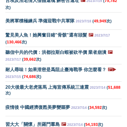
古埃及法老情人借體還魂 解密古遺址
🖼️
(
75,782
2023/7/19
次)
美將軍積極練兵 準備迎戰中共軍隊
(
49,949
次)
2023/7/18
驚見美人魚！她興奮目睹"骨骸"還有頭髮
🖼️
2023/7/17
(
130,466
次)
聽信中共的代價：洪都拉斯白蝦被砍半價 業者崩潰
🖼️
(
39,662
次)
2023/7/17
耐人尋味！如果泄密是爲阻止臺海戰爭 你怎麼看？
🖼️▶️
(
74,686
次)
2023/7/15
20大後最大老虎落馬 上海宣傳系統三連震
(
51,688
2023/7/14
次)
疫情後 中國經濟復甦美夢變噩夢
(
34,592
次)
2023/7/14
習大大「關懷」所羅門羣島
🖼️
(
54,193
次)
2023/7/14