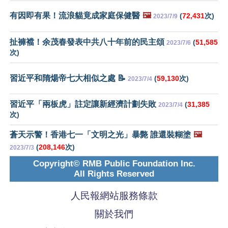
有因即有果！流浪貓竟成家庭保健醫
🖼️
(
72,431
次)
2023/7/9
扯褲襠！余茂春發表中共八十年前的民主頌
(
51,585
2023/7/6
次)
習近平和隋煬帝七大相似之處 📝
(
59,130
次)
2023/7/4
習近平「兩板虎」註定讓新經濟計劃失敗
(
31,385
2023/7/4
次)
蒼天示警！香港七一「文明之光」暴斃 誰還裝糊塗
🖼️
(
208,146
次)
2023/7/3
Copyright© RMB Public Foundation Inc.
All Rights Reserved
人民報網站服務條款
關於我們