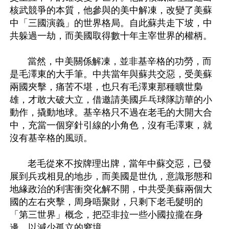
核武競爭的本質，他參與的美中解凍，改變了美蘇
中「三國演義」的世界格局。自此蘇共走下坡，中
共躲過一劫，而美國取得數十年主宰世界的權柄。

       當然，中美關係解凍，並非基辛格的功勞，而
是毛澤東的大手筆。中共當年與蘇共交惡，受美蘇
兩國夾擊，痛苦不堪，也只有毛澤東那種曠世梟
雄，才敢大破大立，借邀請美國乒乓球隊訪華的小
動作，撬動地球。基辛格只不過在老毛的大開大合
中，充當一個穿針引線的小角色，沒有毛澤東，就
沒有基辛格的風頭。

       老毛從來不按牌理出牌，當年中蘇交惡，已發
展到兵戎相見的地步，而美國是世仇，意識形態和
地緣政治的利害衝突化解不開，中共受美蘇兩個大
國的左右夾擊，周身唔聚財，只剩下老毛髮明的
「第三世界」概念，把亞非拉一些小國拉攏在身
邊，以減少孤立的窘境。
