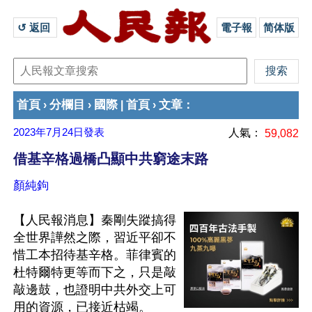
↺ 返回 
電子報
简体版
首頁
分欄目
國際
首頁
文章
›
›
|
›
：
2023年7月24日
發表
人氣：
59,082
借基辛格過橋凸顯中共窮途末路
顏純鉤
【人民報消息】秦剛失蹤搞得
全世界譁然之際，習近平卻不
惜工本招待基辛格。菲律賓的
杜特爾特更等而下之，只是敲
敲邊鼓，也證明中共外交上可
用的資源，已接近枯竭。
