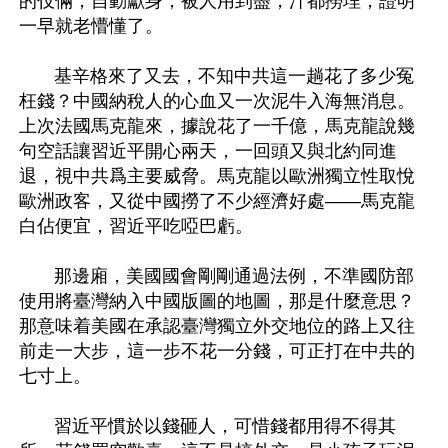
的伎倆，自動獻身，被人用到盡，汁都撈埋，證明
一早就老懵懂了。

       基辛格來了又去，不知中共這一趟花了多少冤
枉錢？中國納稅人的心血又一次泥牛入海無消息。
上次法國馬克龍來，據說花了一千億，馬克龍說幾
句空話讓習近平開心兩天，一回頭又與北約同進
退，視中共爲主要威脅。馬克龍以歐洲獨立性取悅
歐洲政客，又從中國撈了不少經濟好處——馬克龍
白佔便宜，習近平吃啞巴虧。

       那邊廂，美國國會剛剛通過法例，不準國防部
使用將臺灣納入中國版圖的地圖，那是什麼意思？
那意味着美國在承認臺灣獨立外交地位的路上又往
前走一大步，這一步不花一分錢，可正打在中共的
七寸上。

       習近平慣於以錢砸人，可惜錢都用得不得其