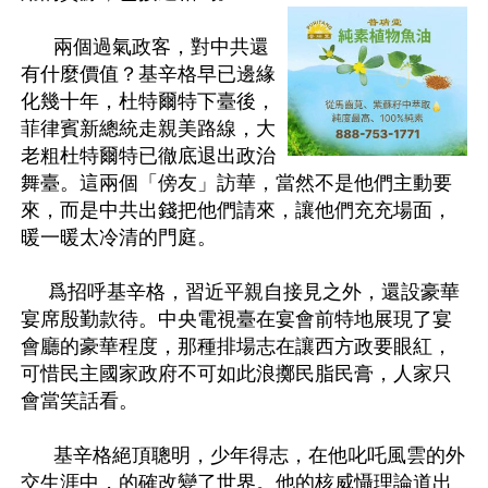
      兩個過氣政客，對中共還
有什麼價值？基辛格早已邊緣
化幾十年，杜特爾特下臺後，
菲律賓新總統走親美路線，大
老粗杜特爾特已徹底退出政治
舞臺。這兩個「傍友」訪華，當然不是他們主動要
來，而是中共出錢把他們請來，讓他們充充場面，
暖一暖太冷清的門庭。

     爲招呼基辛格，習近平親自接見之外，還設豪華
宴席殷勤款待。中央電視臺在宴會前特地展現了宴
會廳的豪華程度，那種排場志在讓西方政要眼紅，
可惜民主國家政府不可如此浪擲民脂民膏，人家只
會當笑話看。

      基辛格絕頂聰明，少年得志，在他叱吒風雲的外
交生涯中，的確改變了世界。他的核威懾理論道出