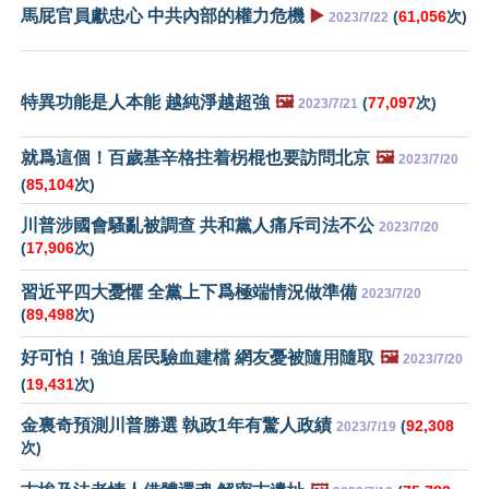
馬屁官員獻忠心 中共內部的權力危機
▶️
(
61,056
次)
2023/7/22
特異功能是人本能 越純淨越超強
🖼️
(
77,097
次)
2023/7/21
就爲這個！百歲基辛格拄着柺棍也要訪問北京
🖼️
2023/7/20
(
85,104
次)
川普涉國會騷亂被調查 共和黨人痛斥司法不公
2023/7/20
(
17,906
次)
習近平四大憂懼 全黨上下爲極端情況做準備
2023/7/20
(
89,498
次)
好可怕！強迫居民驗血建檔 網友憂被隨用隨取
🖼️
2023/7/20
(
19,431
次)
金裏奇預測川普勝選 執政1年有驚人政績
(
92,308
2023/7/19
次)