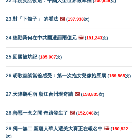
22.年度笑話候選：中國人全世界最幸福
(
200,945
次)
23.對「下館子」 的看法
🖼️
(
197,938
次)
24.德勤爲何在中共國遭罰兩億元
🖼️
(
191,243
次)
25.回國被坑記
(
185,007
次)
26.胡歌首談當爸感受：第一次抱女兒像抱豆腐
(
159,565
次)
27.天降鵝毛雨 浙江台州現奇蹟
🖼️
(
158,835
次)
28.善惡一念之間 奇蹟發生了
🖼️
(
152,048
次)
29.獨一無二 新唐人華人選美大賽正在報名中
🖼️
(
150,822
次)