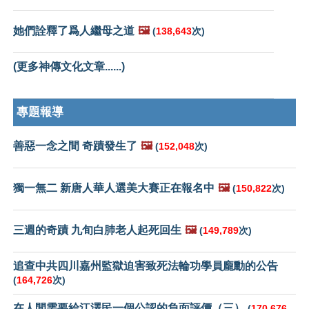
她們詮釋了爲人繼母之道
🖼️
(
138,643
次)
(更多神傳文化文章......)
專題報導
善惡一念之間 奇蹟發生了
🖼️
(
152,048
次)
獨一無二 新唐人華人選美大賽正在報名中
🖼️
(
150,822
次)
三週的奇蹟 九旬白肺老人起死回生
🖼️
(
149,789
次)
追查中共四川嘉州監獄迫害致死法輪功學員龐勳的公告
(
164,726
次)
在人間需要給江澤民一個公認的負面評價（三）
(
170,676