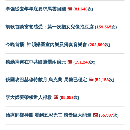
李強從去年年底要求馬雲回國
🖼️
(
81,646
次)
胡歌首談當爸感受：第一次抱女兒像抱豆腐
(
159,565
次)
今晚首播: 神韻樂團室內樂及獨奏音樂會
(
202,890
次)
德勤爲何在中共國遭罰兩億元
🖼️
(
191,243
次)
俄圍攻巴赫穆特數月 烏克蘭:局勢已穩定
🖼️
(
52,158
次)
李大師要帶領世人得救
🖼️
(
95,053
次)
治療師觀神韻 看到五彩光芒 感受巨大能量
🖼️
(
55,537
次)