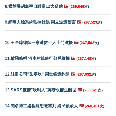
8.媒體曝胡鑫宇自殺案12大疑點
🖼️
(
269,646
次)
9.網曝人臉系統監控社媒 周立波遭禁言
🖼️
(
267,523
次)
10.王全璋律師一家遭數十人上門滋擾
🖼️
(
267,502
次)
11.放飛條幅 河南村鎮銀行儲戶維權
🖼️
(
267,148
次)
12.註冊公司"柒零玖" 周世鋒遭約談
🖼️
(
267,032
次)
13.SARS疫情"吹哨人"蔣彥永醫生離世
🖼️
(
265,621
次)
14.知名博主編程隨想遭重判 網民籲放人
🖼️
(
265,491
次)