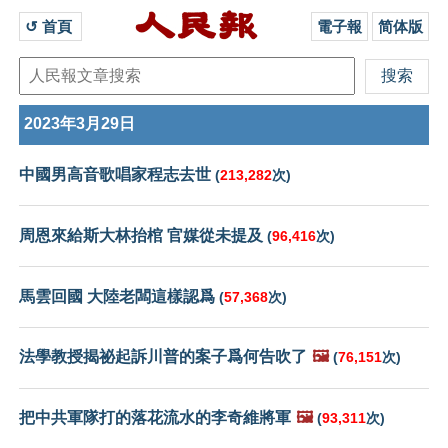
↺ 首頁 
電子報
简体版
2023年3月29日
中國男高音歌唱家程志去世
(
213,282
次)
周恩來給斯大林抬棺 官媒從未提及
(
96,416
次)
馬雲回國 大陸老闆這樣認爲
(
57,368
次)
法學教授揭祕起訴川普的案子爲何告吹了
🖼️
(
76,151
次)
把中共軍隊打的落花流水的李奇維將軍
🖼️
(
93,311
次)