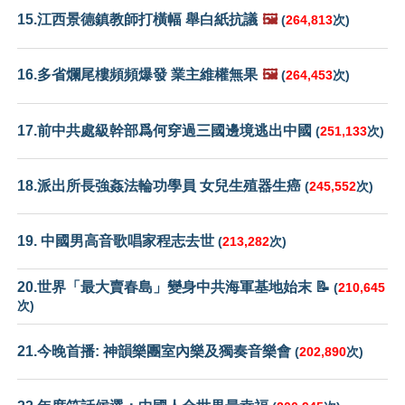
15.江西景德鎮教師打橫幅 舉白紙抗議
🖼️
(
264,813
次)
16.多省爛尾樓頻頻爆發 業主維權無果
🖼️
(
264,453
次)
17.前中共處級幹部爲何穿過三國邊境逃出中國
(
251,133
次)
18.派出所長強姦法輪功學員 女兒生殖器生癌
(
245,552
次)
19. 中國男高音歌唱家程志去世
(
213,282
次)
20.世界「最大賣春島」變身中共海軍基地始末 📝
(
210,645
次)
21.今晚首播: 神韻樂團室內樂及獨奏音樂會
(
202,890
次)