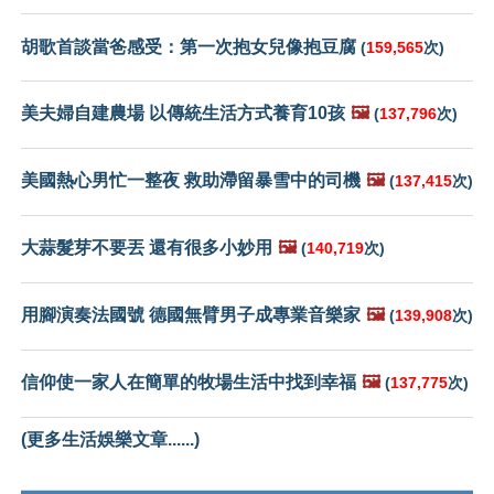
胡歌首談當爸感受：第一次抱女兒像抱豆腐
(
159,565
次)
美夫婦自建農場 以傳統生活方式養育10孩
🖼️
(
137,796
次)
美國熱心男忙一整夜 救助滯留暴雪中的司機
🖼️
(
137,415
次)
大蒜髮芽不要丟 還有很多小妙用
🖼️
(
140,719
次)
用腳演奏法國號 德國無臂男子成專業音樂家
🖼️
(
139,908
次)
信仰使一家人在簡單的牧場生活中找到幸福
🖼️
(
137,775
次)
(更多生活娛樂文章......)