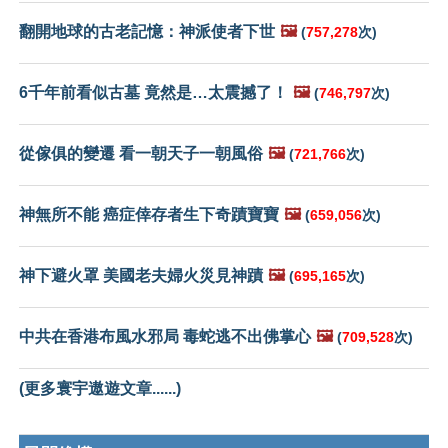
翻開地球的古老記憶：神派使者下世
🖼️
(
757,278
次)
6千年前看似古墓 竟然是…太震撼了！
🖼️
(
746,797
次)
從傢俱的變遷 看一朝天子一朝風俗
🖼️
(
721,766
次)
神無所不能 癌症倖存者生下奇蹟寶寶
🖼️
(
659,056
次)
神下避火罩 美國老夫婦火災見神蹟
🖼️
(
695,165
次)
中共在香港布風水邪局 毒蛇逃不出佛掌心
🖼️
(
709,528
次)
(更多寰宇遨遊文章......)