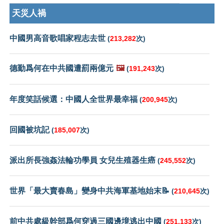
天災人禍
中國男高音歌唱家程志去世
(
213,282
次)
德勤爲何在中共國遭罰兩億元
🖼️
(
191,243
次)
年度笑話候選：中國人全世界最幸福
(
200,945
次)
回國被坑記
(
185,007
次)
派出所長強姦法輪功學員 女兒生殖器生癌
(
245,552
次)
世界「最大賣春島」變身中共海軍基地始末📝
(
210,645
次)
前中共處級幹部爲何穿過三國邊境逃出中國
(
251,133
次)