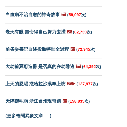
白血病不治自愈的神奇故事
🖼️
(
59,097
次)
老天有眼 壽命得自己努力去攢
🖼️
(
62,739
次)
前省委書記自述投胎轉世全過程
🖼️
(
72,945
次)
大劫前冥府造冊 是否真的在劫難逃
🖼️
(
64,392
次)
上天的恩賜 撒哈拉沙漠羊上樹
🖼️▶️
(
137,977
次)
天降鵝毛雨 浙江台州現奇蹟
🖼️
(
158,835
次)
(更多奇聞異象文章......)