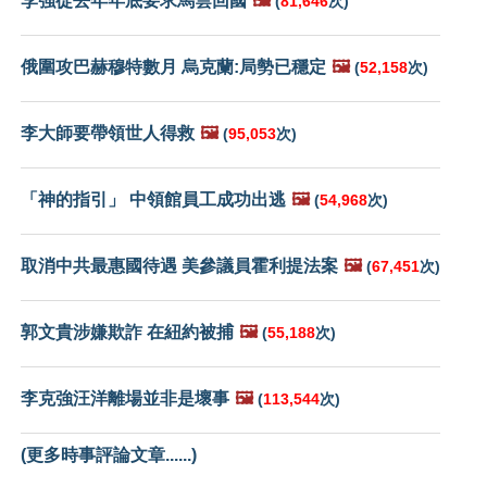
李強從去年年底要求馬雲回國
🖼️
(
81,646
次)
俄圍攻巴赫穆特數月 烏克蘭:局勢已穩定
🖼️
(
52,158
次)
李大師要帶領世人得救
🖼️
(
95,053
次)
「神的指引」 中領館員工成功出逃
🖼️
(
54,968
次)
取消中共最惠國待遇 美參議員霍利提法案
🖼️
(
67,451
次)
郭文貴涉嫌欺詐 在紐約被捕
🖼️
(
55,188
次)
李克強汪洋離場並非是壞事
🖼️
(
113,544
次)
(更多時事評論文章......)