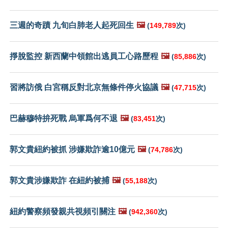
三週的奇蹟 九旬白肺老人起死回生
🖼️
(
149,789
次)
掙脫監控 新西蘭中領館出逃員工心路歷程
🖼️
(
85,886
次)
習將訪俄 白宮稱反對北京無條件停火協議
🖼️
(
47,715
次)
巴赫穆特拚死戰 烏軍爲何不退
🖼️
(
83,451
次)
郭文貴紐約被抓 涉嫌欺詐逾10億元
🖼️
(
74,786
次)
郭文貴涉嫌欺詐 在紐約被捕
🖼️
(
55,188
次)
紐約警察頻發親共視頻引關注
🖼️
(
942,360
次)