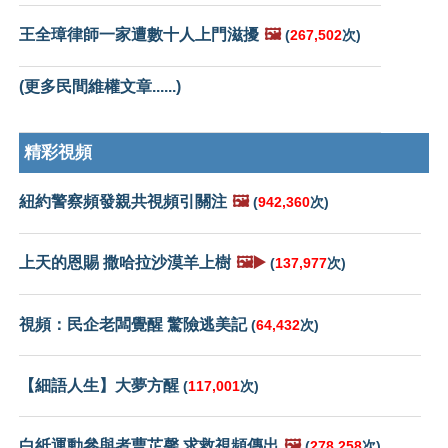
王全璋律師一家遭數十人上門滋擾
🖼️
(
267,502
次)
(更多民間維權文章......)
精彩視頻
紐約警察頻發親共視頻引關注
🖼️
(
942,360
次)
上天的恩賜 撒哈拉沙漠羊上樹
🖼️▶️
(
137,977
次)
視頻：民企老闆覺醒 驚險逃美記
(
64,432
次)
【細語人生】大夢方醒
(
117,001
次)
白紙運動參與者曹芷馨 求救視頻傳出
🖼️
(
278,258
次)