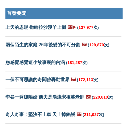
首發要聞
上天的恩賜 撒哈拉沙漠羊上樹
🖼️▶️
(
137,977
次)
兩個陌生的家庭 26年後變的不可分割
🖼️
(
129,870
次)
您感覺感覺這小故事裏的內涵
(
181,287
次)
一個不可思議的奇聞曾轟動世界
🖼️
(
172,113
次)
李谷一劈腿離婚 前夫是湯燦宋祖英老師
🖼️
(
220,819
次)
奇人奇事！堅決不上車 天上掉餡餅
🖼️
(
211,027
次)