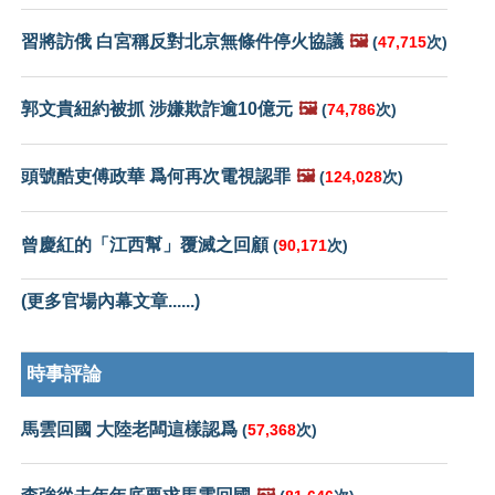
習將訪俄 白宮稱反對北京無條件停火協議
🖼️
(
47,715
次)
郭文貴紐約被抓 涉嫌欺詐逾10億元
🖼️
(
74,786
次)
頭號酷吏傅政華 爲何再次電視認罪
🖼️
(
124,028
次)
曾慶紅的「江西幫」覆滅之回顧
(
90,171
次)
(更多官場內幕文章......)
時事評論
馬雲回國 大陸老闆這樣認爲
(
57,368
次)