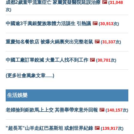
成都2歲童甲流重症亡 家屬質疑醫院延誤治療
🖼️
(
31,048
次)
中國逾3千萬銀髮族靠體力活謀生 引熱議
🖼️
(
30,913
次)
重慶知名餐飲店 被爆火鍋裏夾出完整老鼠
🖼️
(
31,337
次)
中國工廠訂單銳減 大量工人找不到工作
🖼️
(
30,701
次)
(更多社會萬象文章......)
生活娛樂
老婦撿到鉅款馬上上交 其善舉帶來意外回報
🖼️
(
140,157
次)
"超長耳"山羊走紅巴基斯坦 或創世界紀錄
🖼️
(
139,917
次)