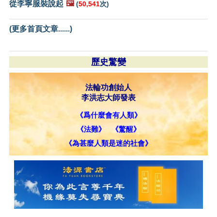
從李寧服裝說起
🖼️
(
50,541
次)
(更多首頁文章......)
歷史驚變
法輪功創始人
李洪志大師發表
《爲什麼會有人類》
《法難》
《驚醒》
《為甚麼人類是迷的社會》