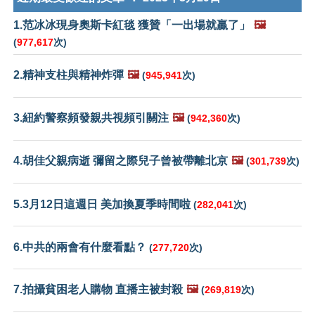
1.范冰冰現身奧斯卡紅毯 獲贊「一出場就贏了」
🖼️
(
977,617
次)
2.精神支柱與精神炸彈
🖼️
(
945,941
次)
3.紐約警察頻發親共視頻引關注
🖼️
(
942,360
次)
4.胡佳父親病逝 彌留之際兒子曾被帶離北京
🖼️
(
301,739
次)
5.3月12日這週日 美加換夏季時間啦
(
282,041
次)
6.中共的兩會有什麼看點？
(
277,720
次)
7.拍攝貧困老人購物 直播主被封殺
🖼️
(
269,819
次)