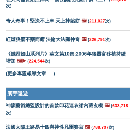
次)
奇人奇事！堅決不上車 天上掉餡餅
🖼️
(
211,027
次)
紅斑狼瘡不藥而癒 法輪大法顯神奇
🖼️
(
226,791
次)
《鐵證如山系列片》英文第10集:2006年後器官移植持續
增加
🖼️▶️
(
224,544
次)
(更多專題報導文章......)
寰宇遨遊
神韻藝術總監設計的首款印花連衣裙內藏玄機
🖼️
(
633,718
次)
法國太陽王路易十四與神性凡爾賽宮
🖼️
(
788,797
次)