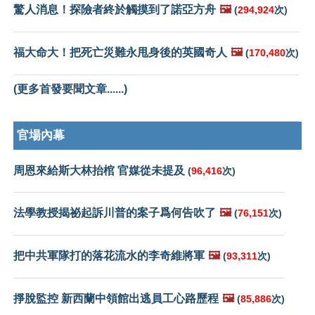
驚人消息！探險者終於觸摸到了諾亞方舟
🖼️
(
294,924
次)
福大命大！把死亡災難永甩身後的英國奇人
🖼️
(
170,480
次)
(更多首發要聞文章......)
官場內幕
周恩來給斯大林抬棺 官媒從未提及
(
96,416
次)
法學教授揭祕起訴川普的案子爲何告吹了
🖼️
(
76,151
次)
把中共軍隊打的落花流水的李奇維將軍
🖼️
(
93,311
次)
掙脫監控 新西蘭中領館出逃員工心路歷程
🖼️
(
85,886
次)