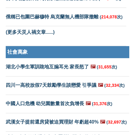
俄稱已包圍巴赫穆特 烏克蘭無人機部隊撤離
(
214,078
次)
(更多天災人禍文章......)
社會萬象
湖北小學生軍訓跪地互搧耳光 家長怒了
🖼️
(
31,655
次)
四川一高校放假7天鼓勵學生談戀愛 引爭議
🖼️
(
32,334
次)
中國人口危機 幼兒園數量首次負增長
🖼️
(
31,376
次)
武漢女子提前還房貸被迫買理財 年虧超40%
🖼️
(
32,697
次)