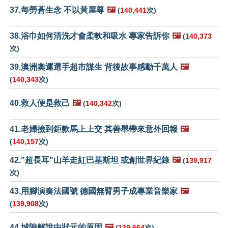
37.每勞蒼生念 不以黃屋尊
🖼️
(
140,441
次)
38.浴巾如何清洗才會柔軟和吸水 專家告訴你
🖼️
(
140,373
次)
39.澳洲奧運選手超市謀生 背後故事感動千萬人
🖼️
(
140,343
次)
40.救人便是救己
🖼️
(
140,342
次)
41.老婦撿到鉅款馬上上交 其善舉帶來意外回報
🖼️
(
140,157
次)
42."超長耳"山羊走紅巴基斯坦 或創世界紀錄
🖼️
(
139,917
次)
43.用腳演奏法國號 德國無臂男子成專業音樂家
🖼️
(
139,908
次)
44.城隍解說中狀元的原因
🖼️
(
139,664
次)