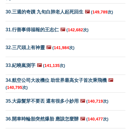
30.三週的奇蹟 九旬白肺老人起死回生
🖼️
(
149,789
次)
31.行善事得福報的王志仁
🖼️
(
142,682
次)
32.三尺頭上有神靈
🖼️
(
141,984
次)
33.紀曉嵐測字
🖼️
(
141,135
次)
34.航空公司大改機位 助世界最高女子首次乘飛機
🖼️
(
140,795
次)
35.大蒜髮芽不要丟 還有很多小妙用
🖼️
(
140,719
次)
36.開車時輪胎突然爆胎 應該怎麼辦
🖼️
(
140,477
次)