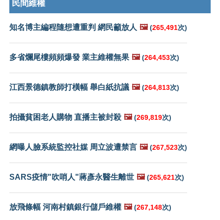
民間維權
知名博主編程隨想遭重判 網民籲放人
🖼️
(
265,491
次)
多省爛尾樓頻頻爆發 業主維權無果
🖼️
(
264,453
次)
江西景德鎮教師打橫幅 舉白紙抗議
🖼️
(
264,813
次)
拍攝貧困老人購物 直播主被封殺
🖼️
(
269,819
次)
網曝人臉系統監控社媒 周立波遭禁言
🖼️
(
267,523
次)
SARS疫情"吹哨人"蔣彥永醫生離世
🖼️
(
265,621
次)
放飛條幅 河南村鎮銀行儲戶維權
🖼️
(
267,148
次)