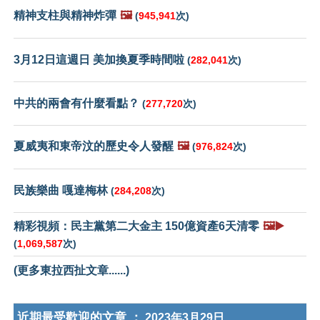
精神支柱與精神炸彈
🖼️
(
945,941
次)
3月12日這週日 美加換夏季時間啦
(
282,041
次)
中共的兩會有什麼看點？
(
277,720
次)
夏威夷和東帝汶的歷史令人發醒
🖼️
(
976,824
次)
民族樂曲 嘎達梅林
(
284,208
次)
精彩視頻：民主黨第二大金主 150億資產6天清零
🖼️▶️
(
1,069,587
次)
(更多東拉西扯文章......)
近期最受歡迎的文章 ：
2023年3月29日