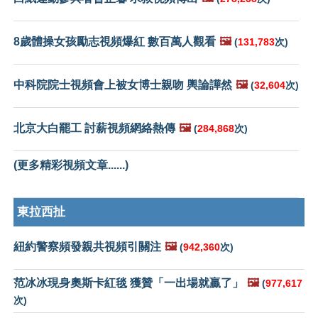
8歲體操女孩勵志視頻爆紅 數百萬人觀看
🖼️
(
131,783
次)
中科院院士視頻會上被女博士親吻 輿論譁然
🖼️
(
32,604
次)
北京大白罷工 討薪視頻網絡熱傳
🖼️
(
284,868
次)
(更多精彩視頻文章......)
東拉西扯
紐約警察頻發親共視頻引關注
🖼️
(
942,360
次)
范冰冰現身奧斯卡紅毯 獲贊「一出場就贏了」
🖼️
(
977,617
次)