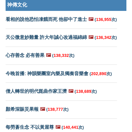
神傳文化
看相的說他恐怕凍餓而死 他卻中了進士
🖼️
(
136,955
次)
天公微意妙難量 許大年誠心改過福綿綿
🖼️
(
136,342
次)
心存善念 必有善果
🖼️
(
138,332
次)
今晚首播: 神韻樂團室內樂及獨奏音樂會
(
202,890
次)
僧人轉世的明代崑曲作家王濟
🖼️
(
138,689
次)
顏希深賑災果報
🖼️
(
138,777
次)
每勞蒼生念 不以黃屋尊
🖼️
(
140,441
次)