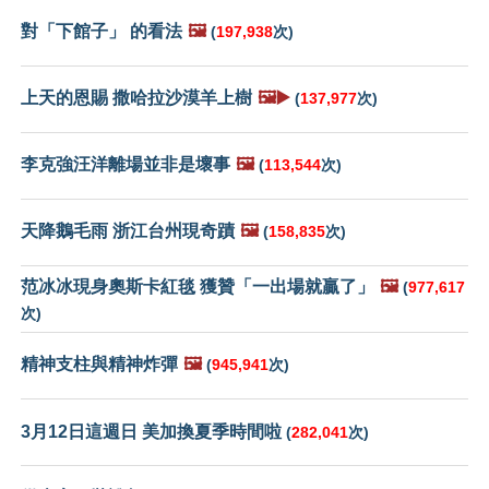
對「下館子」 的看法
🖼️
(
197,938
次)
上天的恩賜 撒哈拉沙漠羊上樹
🖼️▶️
(
137,977
次)
李克強汪洋離場並非是壞事
🖼️
(
113,544
次)
天降鵝毛雨 浙江台州現奇蹟
🖼️
(
158,835
次)
范冰冰現身奧斯卡紅毯 獲贊「一出場就贏了」
🖼️
(
977,617
次)
精神支柱與精神炸彈
🖼️
(
945,941
次)
3月12日這週日 美加換夏季時間啦
(
282,041
次)