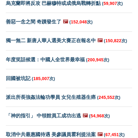
烏克蘭即將反攻 巴赫穆特或成俄烏戰轉折點
(
59,907
次)
善惡一念之間 奇蹟發生了
🖼️
(
152,048
次)
獨一無二 新唐人華人選美大賽正在報名中
🖼️
(
150,822
次)
年度笑話候選：中國人全世界最幸福
(
200,945
次)
回國被坑記
(
185,007
次)
派出所長強姦法輪功學員 女兒生殖器生癌
(
245,552
次)
「神的指引」 中領館員工成功出逃
🖼️
(
54,968
次)
取消中共最惠國待遇 美參議員霍利提法案
🖼️
(
67,451
次)