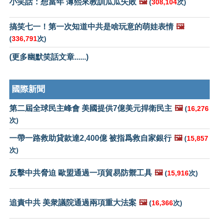
小笑話：想當年 薄熙來教訓瓜瓜失敗
🖼️
(
308,104
次)
搞笑七一！第一次知道中共是啥玩意的萌娃表情
🖼️
(
336,791
次)
(更多幽默笑話文章......)
國際新聞
第二屆全球民主峰會 美國提供7億美元捍衛民主
🖼️
(
16,276
次)
一帶一路救助貸款達2,400億 被指爲救自家銀行
🖼️
(
15,857
次)
反擊中共脅迫 歐盟通過一項貿易防禦工具
🖼️
(
15,916
次)
追責中共 美衆議院通過兩項重大法案
🖼️
(
16,366
次)