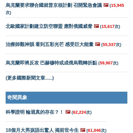
烏克蘭要求聯合國就普京核計劃 召開緊急會議
🖼️
(
15,945
次)
北歐國家計劃建立防空聯盟 應對俄國威脅
🖼️
(
15,617
次)
治療師觀神韻 看到五彩光芒 感受巨大能量
🖼️
(
55,537
次)
烏克蘭即將反攻 巴赫穆特或成俄烏戰轉折點
(
59,907
次)
(更多國際新聞文章......)
奇聞異象
科學證明 輪迴真的存在？！
🖼️
(
62,224
次)
18個月大男孩語出驚人 揭前世今生
🖼️
(
61,046
次)