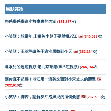
幽默笑話
您感覺感覺這小故事裏的內涵
(
181,287
次)
小笑話：想當年 宋祖英小兒子要舉報老江
🖼️
(
340,533
次)
小笑話：王冶坪讓英子這泡屎憋到今天
🖼️
(
382,134
次)
逗哏兒的超短視頻 老北京茶館(圖/6短視頻)
(
265,156
次)
讓你直不起腰！老江用一流英文面對小宋丈夫的襲擊
🖼️
(
322,619
次)
小笑話：御醫，請解決江泡妞兒的這個憂愁
🖼️
(
267,503
次)