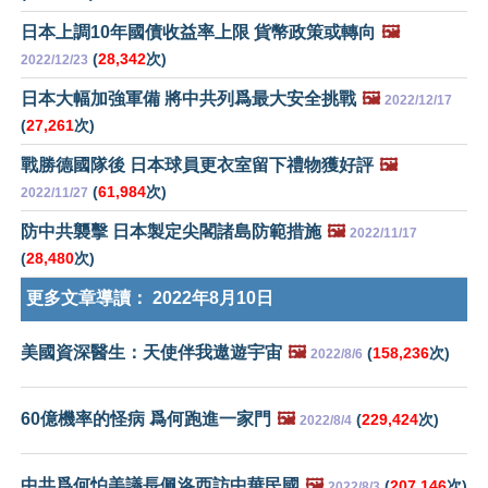
日本上調10年國債收益率上限 貨幣政策或轉向
🖼️
(
28,342
次)
2022/12/23
日本大幅加強軍備 將中共列爲最大安全挑戰
🖼️
2022/12/17
(
27,261
次)
戰勝德國隊後 日本球員更衣室留下禮物獲好評
🖼️
(
61,984
次)
2022/11/27
防中共襲擊 日本製定尖閣諸島防範措施
🖼️
2022/11/17
(
28,480
次)
更多文章導讀：
2022年8月10日
美國資深醫生：天使伴我遨遊宇宙
🖼️
(
158,236
次)
2022/8/6
60億機率的怪病 爲何跑進一家門
🖼️
(
229,424
次)
2022/8/4
中共爲何怕美議長佩洛西訪中華民國
🖼️
(
207,146
次)
2022/8/3