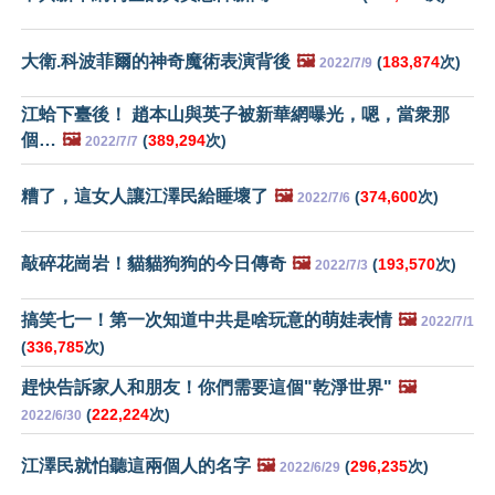
大衛.科波菲爾的神奇魔術表演背後
🖼️
(
183,874
次)
2022/7/9
江蛤下臺後！ 趙本山與英子被新華網曝光，嗯，當衆那
個…
🖼️
(
389,294
次)
2022/7/7
糟了，這女人讓江澤民給睡壞了
🖼️
(
374,600
次)
2022/7/6
敲碎花崗岩！貓貓狗狗的今日傳奇
🖼️
(
193,570
次)
2022/7/3
搞笑七一！第一次知道中共是啥玩意的萌娃表情
🖼️
2022/7/1
(
336,785
次)
趕快告訴家人和朋友！你們需要這個"乾淨世界"
🖼️
(
222,224
次)
2022/6/30
江澤民就怕聽這兩個人的名字
🖼️
(
296,235
次)
2022/6/29