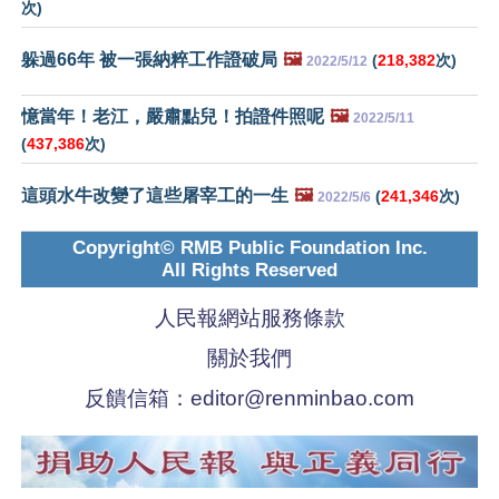
次)
躲過66年 被一張納粹工作證破局
🖼️
(
218,382
次)
2022/5/12
憶當年！老江，嚴肅點兒！拍證件照呢
🖼️
2022/5/11
(
437,386
次)
這頭水牛改變了這些屠宰工的一生
🖼️
(
241,346
次)
2022/5/6
Copyright© RMB Public Foundation Inc.
All Rights Reserved
人民報網站服務條款
關於我們
反饋信箱：
editor@renminbao.com