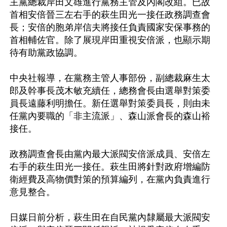
主黨總裁岸田文雄進行黨務主管及內閣改組。已故
首相安倍晉三左右手的萩生田光一接任政務調查會
長；安倍的胞弟岸信夫將接任負責國家安保事務的
首相輔佐官。除了展現岸田重視安倍派，也顯示期
待有助黨政協調。

中央社報導，在黨務主管人事部份，副總裁麻生太
郎及幹事長茂木敏充續任，總務會長由選舉對策委
員長遠藤利明擔任。新任選舉對策委員長，則由未
任黨內要職的「非主流派」、森山派會長的森山裕
接任。

政務調查會長由黨內最大派閥安倍派成員、安倍左
右手的萩生田光一接任。萩生田將針對政府增編防
衛經費及高物價對策的預算編列，在黨內負責進行
意見整合。

日媒日前分析，萩生田在自民黨內隸屬最大派閥安