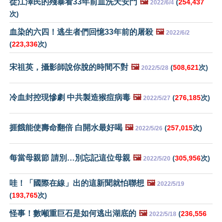
從江澤民的殘暴看33年前血洗天安門
🖼️
(
254,437
2022/6/4
次)
血染的六四！逃生者們回憶33年前的屠殺
🖼️
2022/6/2
(
223,336
次)
宋祖英，攝影師說你脫的時間不對
🖼️
(
508,621
次)
2022/5/28
冷血封控現慘劇 中共製造猴痘病毒
🖼️
(
276,185
次)
2022/5/27
捱餓能使壽命翻倍 白開水最好喝
🖼️
(
257,015
次)
2022/5/26
每當母親節 請別…別忘記這位母親
🖼️
(
305,956
次)
2022/5/20
哇！「國際在線」出的這新聞就怕聯想
🖼️
2022/5/19
(
193,765
次)
怪事！數噸重巨石是如何逃出湖底的
🖼️
(
236,556
2022/5/18