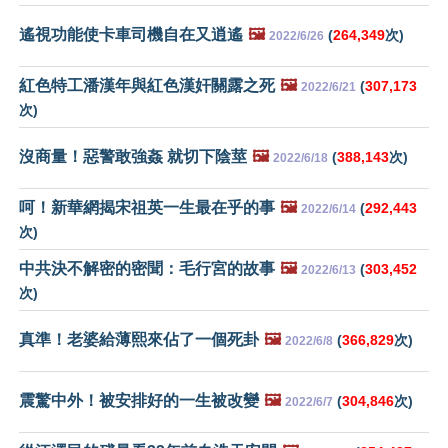
遙視功能使卡車司機自在又逍遙
🖼️
(
264,349
次)
2022/6/26
紅色特工潘漢年與紅色漢奸關露之死
🖼️
(
307,173
2022/6/21
次)
沒商量！惡警敢強姦 就切下陰莖
🖼️
(
388,143
次)
2022/6/18
呵！新華網揭宋祖英一生最在乎的事
🖼️
(
292,443
2022/6/14
次)
中共決不解密的密聞：毛行宮的故事
🖼️
(
303,452
2022/6/13
次)
真準！老婆給薄熙來佔了一個死卦
🖼️
(
366,829
次)
2022/6/8
震驚中外！被安排好的一生被改變
🖼️
(
304,846
次)
2022/6/7