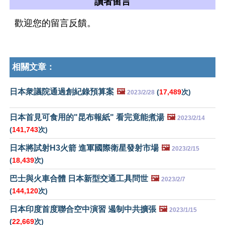
讀者留言
歡迎您的留言反饋。
相關文章：
日本衆議院通過創紀錄預算案
🖼️
(
17,489
次)
2023/2/28
日本首見可食用的"昆布報紙" 看完竟能煮湯
🖼️
2023/2/14
(
141,743
次)
日本將試射H3火箭 進軍國際衛星發射市場
🖼️
2023/2/15
(
18,439
次)
巴士與火車合體 日本新型交通工具問世
🖼️
2023/2/7
(
144,120
次)
日本印度首度聯合空中演習 遏制中共擴張
🖼️
2023/1/15
(
22,669
次)