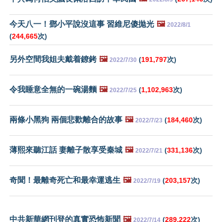
今天八一！鄧小平說沒這事 習維尼傻拋光
🖼️
2022/8/1
(
244,665
次)
另外空間我姐夫戴着鐐銬
🖼️
(
191,797
次)
2022/7/30
令我睡意全無的一碗湯麵
🖼️
(
1,102,963
次)
2022/7/25
兩條小黑狗 兩個悲歡離合的故事
🖼️
(
184,460
次)
2022/7/23
薄熙來聽江話 妻離子散享受秦城
🖼️
(
331,136
次)
2022/7/21
奇聞！最離奇死亡和最幸運逃生
🖼️
(
203,157
次)
2022/7/19
中共新華網刊登的真實恐怖新聞
🖼️
(
289,222
次)
2022/7/14