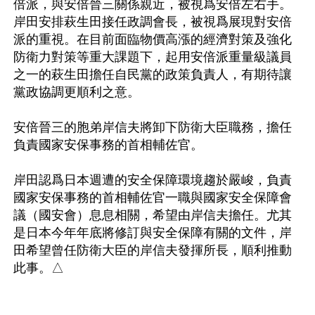
倍派，與安倍晉三關係親近，被視爲安倍左右手。
岸田安排萩生田接任政調會長，被視爲展現對安倍
派的重視。在目前面臨物價高漲的經濟對策及強化
防衛力對策等重大課題下，起用安倍派重量級議員
之一的萩生田擔任自民黨的政策負責人，有期待讓
黨政協調更順利之意。

安倍晉三的胞弟岸信夫將卸下防衛大臣職務，擔任
負責國家安保事務的首相輔佐官。

岸田認爲日本週遭的安全保障環境趨於嚴峻，負責
國家安保事務的首相輔佐官一職與國家安全保障會
議（國安會）息息相關，希望由岸信夫擔任。尤其
是日本今年年底將修訂與安全保障有關的文件，岸
田希望曾任防衛大臣的岸信夫發揮所長，順利推動