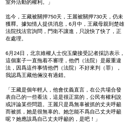
室外活動的權利。」

迄今，王藏被關押750天，王麗被關押730天，仍未
獲釋。據知情人提供消息，6月中，王藏母親到楚雄
法院找法官詢問，門衛不讓進，只說快了快了，正
在處理。

6月24日，北京維權人士倪玉蘭接受記者採訪表示，
這個案子一直拖着不審理，他們（法院）是嚴重違
法，因爲這件事情他們（法院）不好來判（罪），
我認爲王藏他倆沒有過錯。

「王藏是個年輕人，他會仗義直言，在公共場合發
表自己的一些看法，這是很正當的，公民有權利說
或評論某些問題。王麗只是爲無辜被抓的丈夫呼籲
而被抓，她是很無辜的。她怎能不爲自己丈夫呼籲
呢？她應該爲自己丈夫呼籲的，是吧！」
