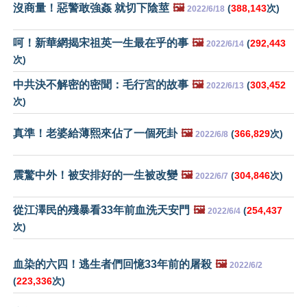
沒商量！惡警敢強姦 就切下陰莖
🖼️
(
388,143
次)
2022/6/18
呵！新華網揭宋祖英一生最在乎的事
🖼️
(
292,443
2022/6/14
次)
中共決不解密的密聞：毛行宮的故事
🖼️
(
303,452
2022/6/13
次)
真準！老婆給薄熙來佔了一個死卦
🖼️
(
366,829
次)
2022/6/8
震驚中外！被安排好的一生被改變
🖼️
(
304,846
次)
2022/6/7
從江澤民的殘暴看33年前血洗天安門
🖼️
(
254,437
2022/6/4
次)
血染的六四！逃生者們回憶33年前的屠殺
🖼️
2022/6/2
(
223,336
次)