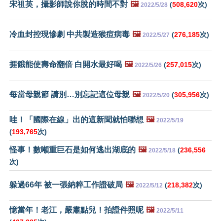
宋祖英，攝影師說你脫的時間不對
🖼️
(
508,620
次)
2022/5/28
冷血封控現慘劇 中共製造猴痘病毒
🖼️
(
276,185
次)
2022/5/27
捱餓能使壽命翻倍 白開水最好喝
🖼️
(
257,015
次)
2022/5/26
每當母親節 請別…別忘記這位母親
🖼️
(
305,956
次)
2022/5/20
哇！「國際在線」出的這新聞就怕聯想
🖼️
2022/5/19
(
193,765
次)
怪事！數噸重巨石是如何逃出湖底的
🖼️
(
236,556
2022/5/18
次)
躲過66年 被一張納粹工作證破局
🖼️
(
218,382
次)
2022/5/12
憶當年！老江，嚴肅點兒！拍證件照呢
🖼️
2022/5/11