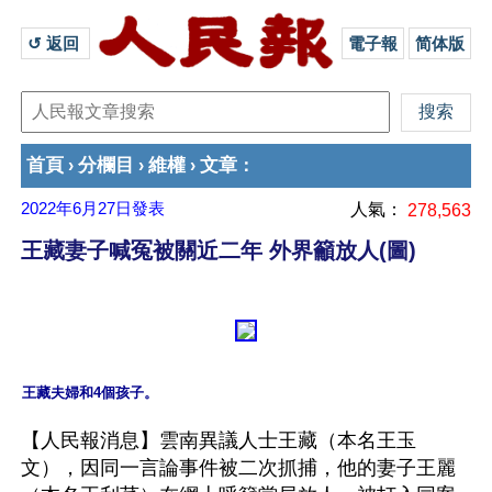
↺ 返回 
電子報
简体版
首頁
分欄目
維權
文章
›
›
›
：
2022年6月27日
發表
人氣：
278,563
王藏妻子喊冤被關近二年 外界籲放人(圖)
【人民報消息】雲南異議人士王藏（本名王玉
文），因同一言論事件被二次抓捕，他的妻子王麗