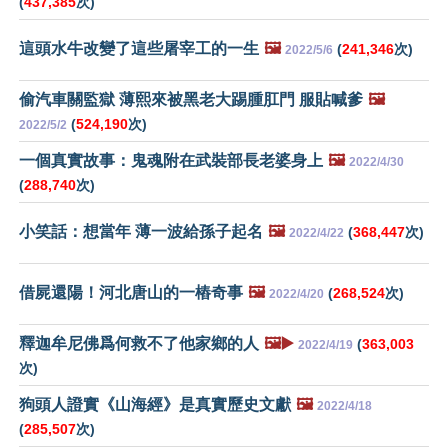
(
437,385
次)
這頭水牛改變了這些屠宰工的一生
🖼️
(
241,346
次)
2022/5/6
偷汽車關監獄 薄熙來被黑老大踢腫肛門 服貼喊爹
🖼️
(
524,190
次)
2022/5/2
一個真實故事：鬼魂附在武裝部長老婆身上
🖼️
2022/4/30
(
288,740
次)
小笑話：想當年 薄一波給孫子起名
🖼️
(
368,447
次)
2022/4/22
借屍還陽！河北唐山的一樁奇事
🖼️
(
268,524
次)
2022/4/20
釋迦牟尼佛爲何救不了他家鄉的人
🖼️▶️
(
363,003
2022/4/19
次)
狗頭人證實《山海經》是真實歷史文獻
🖼️
2022/4/18
(
285,507
次)