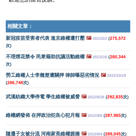
相關文章：
新冠疫苗受害者代表 進京維權遭打壓
🖼️
(
275,572
2023/2/2
次)
不理煙花禁令 民衆藉助抗議活動維權
🖼️
(
280,344
2023/1/6
次)
勞工維權人士李翹楚遭關押 律師曝惡劣情況
🖼️
2022/10/19
(
286,748
次)
武漢紡織大學停電 學生維權被威脅
🖼️
(
292,835
次)
2022/9/26
維權網發佈 在押政治犯良心犯月報
🖼️
(
287,965
次)
2022/9/8
隨遷子女被分流 河南家長維權捱揍
🖼️
(
289,045
次)
2022/9/4