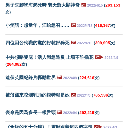
男子失腳墜海瀕死時 老天爺大顯神奇
🖼️
(
263,153
2022/4/15
次)
小笑話：想當年，江蛤急召……
🖼️
(
416,167
次)
2022/4/13
四位因公殉職的黨的好乾部猝死
🖼️
(
309,905
次)
2022/4/10
中共想咯兒屁！活人餓急造反 上墳不許插花
🖼️▶️
2022/4/9
(
264,082
次)
這個英國紀錄片轟動世界
🖼️
(
224,616
次)
2022/4/8
被薄熙來咬爛乳頭的模特就是她
🖼️
(
765,596
次)
2022/4/6
喪命是因爲多長一根舌頭
🖼️
(
252,219
次)
2022/4/4
《永恆的五十分鐘》！電影跟着這四個字走
🖼️▶️
2022/4/3