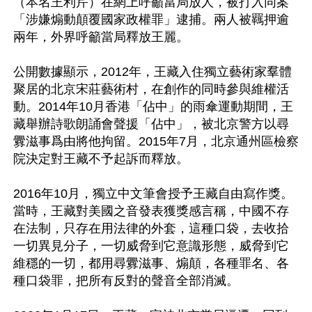
（本名王利芹）在網上呼籲當局放人，被打入同案
「涉嫌煽動顛覆國家政權罪」逮捕。兩人被羈押逾
兩年，外界呼籲當局釋放王麗。

公開數據顯示，2012年，王藏入住獨立藝術家羣體
聚居的北京宋莊藝術村，在創作的同時參與維權活
動。2014年10月香港「佔中」的雨傘運動期間，王
藏舉辦詩歌朗誦會聲援「佔中」，被北京警方以尋
釁滋事爲由將他拘留。2015年7月，北京通州區檢察
院決定對王藏不予起訴而釋放。

2016年10月，獨立中文筆會授予王藏自由寫作獎。
當時，王藏對美國之音發表獲獎感言稱，中國不存
在法制，只存在用法律的外套，這種口袋，去收拾
一切異見分子，一切威脅到它意識形態，威脅到它
維穩的一切，都用尋釁滋事、煽顛，各種罪名、各
種口袋罪，把所有反對的聲音全部消滅。
