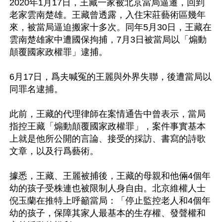
2020年1月17日，王藏一家被北京當局逼遷，回到
老家雲南楚雄。王藏曾透露，入住宋莊藝術區幾年
來，被當局逼迫搬家十多次。同年5月30日，王藏在
雲南楚雄家中遭國保拘捕，7月3日被當局以「煽動
顛覆國家政權罪」逮捕。

6月17日，爲夫喊冤的王麗與外界失聯，後遭當局以
同罪名逮捕。

此前，王藏的代理律師在案情通告中曾表示，當局
指控王藏「煽動顛覆國家政權罪」，案件事實基本
上就是他所公開的言論、接受的採訪、書寫的詩歌
文章，以及行爲藝術。

據悉，王藏、王麗被捕後，王藏的母親和他倆4個年
幼的孩子受株連也被限制人身自由。北京維權人士
倪玉蘭在推特上呼籲當局：「停止監控老人和4個年
幼的孩子，保障其家人最基本的生存權、發聲權和