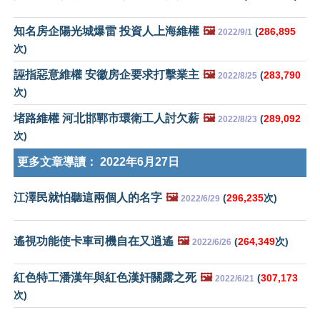
知名房企陽光城爆雷 投資人上海維權
🖼️
(
286,895
2022/9/1
次)
誣指惡意維權 安徽房企要求打擊業主
🖼️
(
283,790
2022/8/25
次)
堵路維權 河北邯鄲市環衛工人討欠薪
🖼️
(
289,092
2022/8/23
次)
更多文章導讀：
2022年6月27日
江澤民就怕聽這兩個人的名字
🖼️
(
296,235
次)
2022/6/29
遙視功能使卡車司機自在又逍遙
🖼️
(
264,349
次)
2022/6/26
紅色特工潘漢年與紅色漢奸關露之死
🖼️
(
307,173
2022/6/21
次)