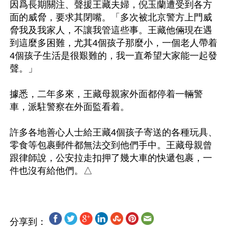
因爲長期關注、聲援王藏夫婦，倪玉蘭遭受到各方
面的威脅，要求其閉嘴。「多次被北京警方上門威
脅我及我家人，不讓我管這些事。王藏他倆現在遇
到這麼多困難，尤其4個孩子那麼小，一個老人帶着
4個孩子生活是很艱難的，我一直希望大家能一起發
聲。」

據悉，二年多來，王藏母親家外面都停着一輛警
車，派駐警察在外面監看着。

許多各地善心人士給王藏4個孩子寄送的各種玩具、
零食等包裹郵件都無法交到他們手中。王藏母親曾
跟律師說，公安拉走扣押了幾大車的快遞包裹，一
分享到：